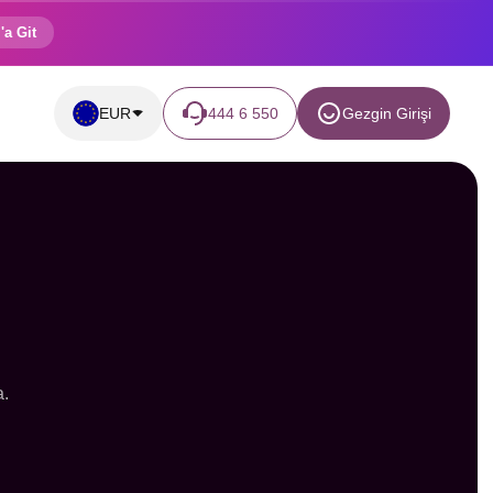
'a Git
EUR
444 6 550
Gezgin Girişi
a.