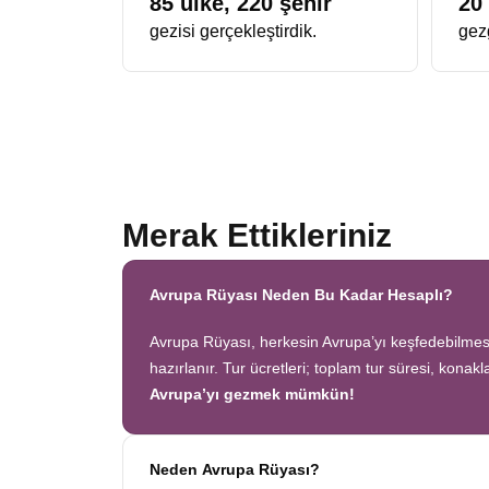
85
ülke,
220
şehir
20
gezisi gerçekleştirdik.
gezg
Merak Ettikleriniz
Avrupa Rüyası Neden Bu Kadar Hesaplı?
Avrupa Rüyası, herkesin Avrupa’yı keşfedebilmesi 
hazırlanır. Tur ücretleri; toplam tur süresi, konak
Avrupa’yı gezmek mümkün!
Neden Avrupa Rüyası?