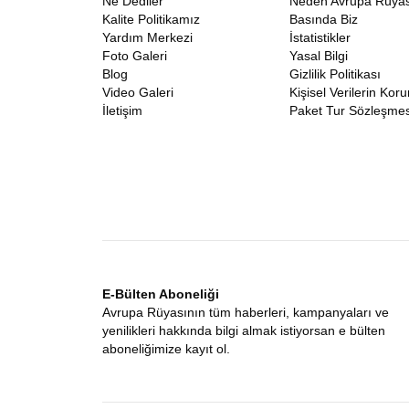
Ne Dediler
Neden Avrupa Rüyas
Kalite Politikamız
Basında Biz
Yardım Merkezi
İstatistikler
Foto Galeri
Yasal Bilgi
Blog
Gizlilik Politikası
Video Galeri
Kişisel Verilerin Kor
İletişim
Paket Tur Sözleşmes
E-Bülten Aboneliği
Avrupa Rüyasının tüm haberleri, kampanyaları ve
yenilikleri hakkında bilgi almak istiyorsan e bülten
aboneliğimize kayıt ol.