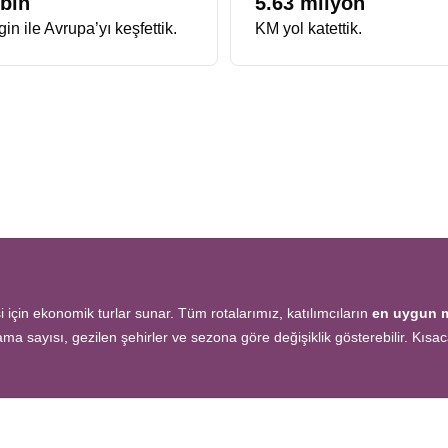
 bin
5.63 milyon
in ile Avrupa’yı keşfettik.
KM yol katettik.
için ekonomik turlar sunar. Tüm rotalarımız, katılımcıların
en uygun m
lama sayısı, gezilen şehirler ve sezona göre değişiklik gösterebilir. Kıs