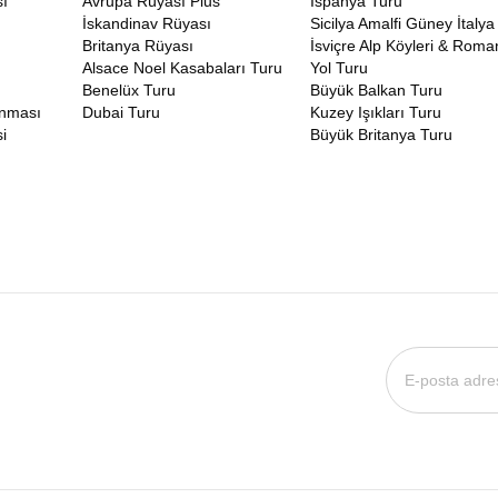
ı
Avrupa Rüyası Plus
İspanya Turu
İskandinav Rüyası
Sicilya Amalfi Güney İtalya
Britanya Rüyası
İsviçre Alp Köyleri & Roma
Alsace Noel Kasabaları Turu
Yol Turu
Benelüx Turu
Büyük Balkan Turu
unması
Dubai Turu
Kuzey Işıkları Turu
i
Büyük Britanya Turu