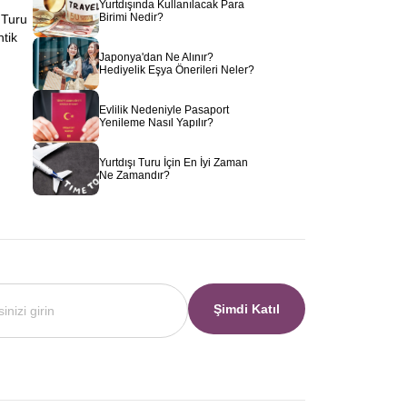
Yurtdışında Kullanılacak Para
Birimi Nedir?
 Turu
ntik
Japonya'dan Ne Alınır?
Hediyelik Eşya Önerileri Neler?
Evlilik Nedeniyle Pasaport
Yenileme Nasıl Yapılır?
Yurtdışı Turu İçin En İyi Zaman
Ne Zamandır?
Şimdi Katıl