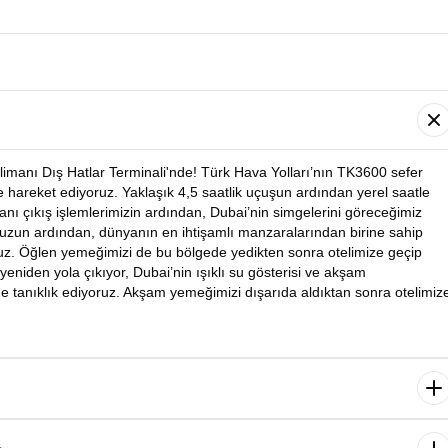
imanı Dış Hatlar Terminali'nde! Türk Hava Yolları’nın TK3600 sefer
ye hareket ediyoruz. Yaklaşık 4,5 saatlik uçuşun ardından yerel saatle
anı çıkış işlemlerimizin ardından, Dubai’nin simgelerini göreceğimiz
uzun ardından, dünyanın en ihtişamlı manzaralarından birine sahip
ruz. Öğlen yemeğimizi de bu bölgede yedikten sonra otelimize geçip
yeniden yola çıkıyor, Dubai’nin ışıklı su gösterisi ve akşam
ine tanıklık ediyoruz. Akşam yemeğimizi dışarıda aldıktan sonra otelimiz
valtıyla başlıyoruz. Ardından Dubai’nin yerel mahallelerine doğru yola