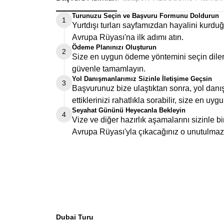
Turunuzu Seçin ve Başvuru Formunu Doldurun
1
Yurtdışı turları sayfamızdan hayalini kurd
Avrupa Rüyası'na ilk adımı atın.
Ödeme Planınızı Oluşturun
2
Size en uygun ödeme yöntemini seçin dilers
güvenle tamamlayın.
Yol Danışmanlarımız Sizinle İletişime Geçsin
3
Başvurunuz bize ulaştıktan sonra, yol danış
ettiklerinizi rahatlıkla sorabilir, size en uygu
Seyahat Gününü Heyecanla Bekleyin
4
Vize ve diğer hazırlık aşamalarını sizinle 
Avrupa Rüyası'yla çıkacağınız o unutulmaz
Dubai Turu