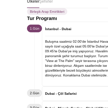
Ülkeler
Şehirler
Birleşik Arap Emirlikleri
Tur Programı
1.Gün
İstanbul - Dubai
Buluşma saatimiz 02:00’de İstanbul Haval
sayılı özel uçağıyla saat 05:00’te Dubai’
09:45’te Dubai’ye iniş yapıyoruz. Havalim
panoramik şehir turumuz başlıyor. Turum
"View at The Palm" seyir terasına çıkıyo
biraz dinleniyoruz. Akşam saatlerinde ise 
güzellikleriyle bezeli büyüleyici atmosfer
dönüyoruz. Konaklama Dubai otelimizde.
2.Gün
Dubai - Çöl Safarisi
Güne otelimizde alacağımız zengin bir kah
3.Gün