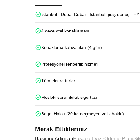
İstanbul - Duba, Dubai - İstanbul gidiş-dönüş THY 
4 gece otel konaklaması
Konaklama kahvaltıları (4 gün)
Profesyonel rehberlik hizmeti
Tüm ekstra turlar
Mesleki sorumluluk sigortası
Bagaj Hakkı (20 kg geçmeyen valiz hakkı)
Merak Ettikleriniz
Başvuru Adımları
Pasaport Vize
Ödeme Planı