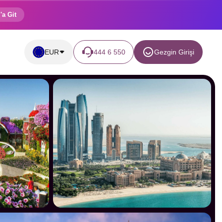
'a Git
EUR
444 6 550
Gezgin Girişi