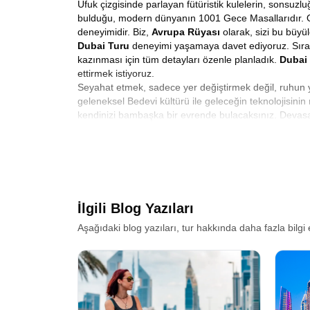
Ufuk çizgisinde parlayan fütüristik kulelerin, sonsuzl
bulduğu, modern dünyanın 1001 Gece Masallarıdır. Orta
deneyimidir. Biz,
Avrupa Rüyası
olarak, sizi bu büyü
Dubai Turu
deneyimi yaşamaya davet ediyoruz. Sıradan
kazınması için tüm detayları özenle planladık.
Dubai 
ettirmek istiyoruz.
Seyahat etmek, sadece yer değiştirmek değil, ruhun y
geleneksel Bedevi kültürü ile geleceğin teknolojisinin
kendinizi bambaşka bir evrende bulacaksınız. Devasa al
Khalifa’nın gölgesine uzanan bu serüven, hayatınızın 
Dubai’nin sadece görünen yüzünü değil, gizli kalmış 
Dubai turunun maliyeti
nedir gibi konularda tüm bil
Uygun Fiyatlı Dubai Tur Paketleri
Her gezginin hayali, beklentisi ve bütçesi farklıdır. B
sunuyoruz. İster kısa bir kaçamak arıyor olun, ister 
İlgili Blog Yazıları
hazırlanmıştır. Konaklamadan ulaşıma, rehberlik hiz
içeriği, sizi yormadan, şehrin en ikonik noktalarını 
Aşağıdaki blog yazıları, tur hakkında daha fazla bilgi 
tadını çıkarırsınız.
Dubai tur fiyatları
her gezginin bü
Uçaklı Dubai Turları
Yolculuğun başlangıcı, tatilin kalitesini belirleyen e
konforlu ve güvenli bir uçuş deneyimi sunuyoruz. İst
başlayacaksınız. Havaalanı transferlerinizden
Dubai 
yaslanıp bu eşsiz deneyime hazırlanmak kalır. Uçaklı