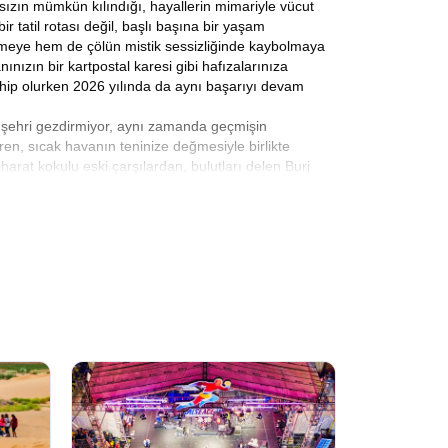
nsızın mümkün kılındığı, hayallerin mimariyle vücut
 tatil rotası değil, başlı başına bir yaşam
etmeye hem de çölün mistik sessizliğinde kaybolmaya
ızın bir kartpostal karesi gibi hafızalarınıza
hip olurken 2026 yılında da aynı başarıyı devam
r şehri gezdirmiyor, aynı zamanda geçmişin
aren, sıcak havanın teninize değmesiyle birlikte
harat kokulu eski çarşılardan, bulutları delen Burj
itesiyle
, her saniyesi dolu dolu geçen bu turda,
ılır?
Konusunu birçok gezgin merak eder. Ayrıca
özenle kurgulanmış
Uygun Fiyatlı
Dubai Tur Paketleri
imizin konforunu ve memnuniyetini merkeze alarak
esyonel dokunuşunu hissedeceksiniz. Paketlerimizin
aba nereye gitsem endişesi yaşamadan, sadece anın
nilir havayolu şirketleriyle iş birliği yaparak,
 bekleyen maceranın heyecanını hissetmeye
fımızca planlandığı için size sadece koltuğunuza
nimize ederek şehri keşfetmek için enerjinizi