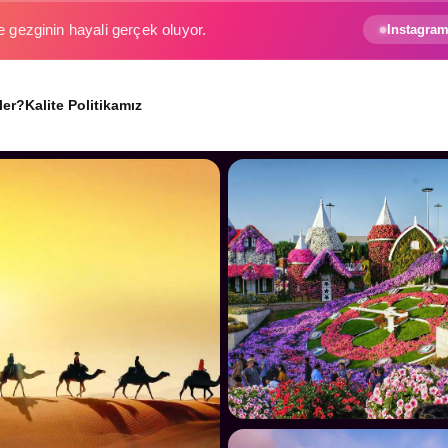
e gezginin hayali gerçek oluyor.
Instagram
ler?
Kalite Politikamız