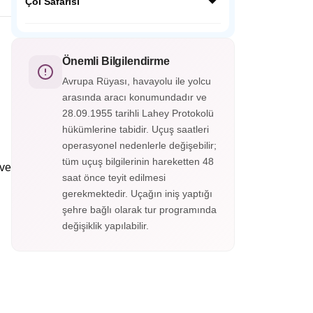
çiçek bahçesidir. 150 milyondan fazla
Çöl Safarisi
sunar.
çiçekle tasarlanmış dev heykeller, kalp
tünelleri ve renkli yollarıyla ziyaretçilere
Dubai Çöl Safari, altın kum tepelerinde
masalsı bir görsel şölen sunar.
yapılan unutulmaz bir macera turudur. 4x4
araçlarla safari, deve gezisi, kum sörfü ve
Önemli Bilgilendirme
Arap gecesi eğlencesiyle dolu benzersiz bir
Avrupa Rüyası, havayolu ile yolcu
deneyim sunar.
arasında aracı konumundadır ve
28.09.1955 tarihli Lahey Protokolü
hükümlerine tabidir. Uçuş saatleri
operasyonel nedenlerle değişebilir;
tüm uçuş bilgilerinin hareketten 48
 ve
saat önce teyit edilmesi
gerekmektedir. Uçağın iniş yaptığı
şehre bağlı olarak tur programında
değişiklik yapılabilir.