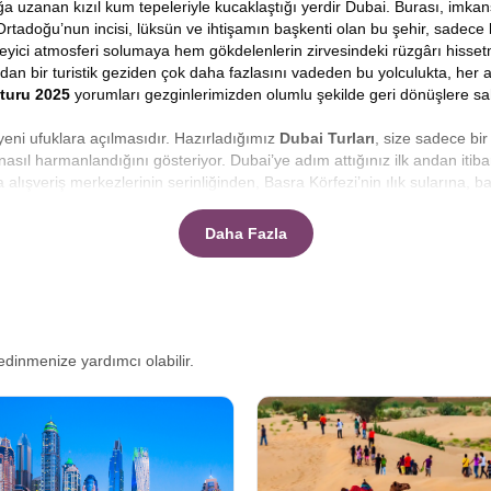
uğa uzanan kızıl kum tepeleriyle kucaklaştığı yerdir Dubai. Burası, imka
doğu’nun incisi, lüksün ve ihtişamın başkenti olan bu şehir, sadece bir
leyici atmosferi solumaya hem gökdelenlerin zirvesindeki rüzgârı hiss
 bir turistik geziden çok daha fazlasını vadeden bu yolculukta, her anın
turu 2025
yorumları gezginlerimizden olumlu şekilde geri dönüşlere sa
eni ufuklara açılmasıdır. Hazırladığımız
Dubai Turları
, size sadece bi
 nasıl harmanlandığını gösteriyor. Dubai’ye adım attığınız ilk andan itib
ışveriş merkezlerinin serinliğinden, Basra Körfezi’nin ılık sularına, ba
en unutulmaz anılarını biriktirmeniz için tasarlandı.
Avrupa Rüyası kal
hazinelerini de keşfedeceksiniz.
Dubai turlarında hangi aktiviteler yap
Daha Fazla
gileri yazımızda bulacaksınız.
iz bu çeşitliliğin farkında olarak, herkesin bu rüyayı yaşayabilmesi için 
her detayın düşünüldüğü uzun soluklu bir keşif, paketlerimiz misafirler
metlerinden çevre gezilerine kadar her aşamada Avrupa Rüyasının prof
en verimli şekilde görebilmeniz üzerine optimize edilmiştir. Böylece ac
edinmenize yardımcı olabilir.
tçesine uygun olarak sunulur.
n önemli unsurdur. Bu nedenle
Uçaklı Dubai Turları
programımızda, en güve
anbul’dan havalanan uçağınızın penceresinden bulutları izlerken, sizi
otelleri
arasında en iyi tercihlerin yapılmasına kadar tüm detaylar tara
 paketlerimiz, zamandan tasarruf etmenizi sağlarken, yorgunluğunuzu mi