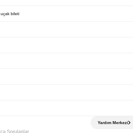
uçak bileti
Yardım Merkezi
Sıkça Sorulanlar