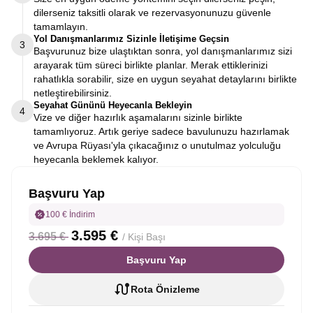
dilerseniz taksitli olarak ve rezervasyonunuzu güvenle
tamamlayın.
Yol Danışmanlarımız Sizinle İletişime Geçsin
3
Başvurunuz bize ulaştıktan sonra, yol danışmanlarımız sizi
arayarak tüm süreci birlikte planlar. Merak ettiklerinizi
rahatlıkla sorabilir, size en uygun seyahat detaylarını birlikte
netleştirebilirsiniz.
Seyahat Gününü Heyecanla Bekleyin
4
Vize ve diğer hazırlık aşamalarını sizinle birlikte
tamamlıyoruz. Artık geriye sadece bavulunuzu hazırlamak
ve Avrupa Rüyası'yla çıkacağınız o unutulmaz yolculuğu
heyecanla beklemek kalıyor.
Başvuru Yap
100 € İndirim
3.595 €
3.695 €
/ Kişi Başı
Başvuru Yap
Rota Önizleme