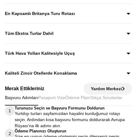
Yıllardır bu tur rotasını birebir uygulayan ve deneyimleyen
rehberler eşliğinde gezerek; şehirleri sadece görmekle
En Kapsamlı Britanya Turu Rotası
kalmaz, anlatımlarla şehirleri dolu dolu keşfedersiniz.
İngiltere, İskoçya, Galler ve Kuzey İrlanda’yı tek turda
kapsayan bu özenle planlanmış rota, “orayı da görebilir
Tüm Ekstra Turlar Dahil
miydik?” sorusunu geride bırakan bir deneyim sunar.
Yola çıktığınızda sürpriz ödemelerle karşılaşmazsınız.
Ekstra tur ücreti alınmaz; programda yer alan tüm geziler
Türk Hava Yolları Kalitesiyle Uçuş
fiyata dahildir.
Dünyanın en iyi havayollarından biri olan Türk Hava
Yolları’nın konforu ve hizmet kalitesiyle seyahat edersiniz.
Kaliteli Zincir Otellerde Konaklama
Diğer turlarda şehirden 20–30 km uzaktaki otellerde
Merak Ettikleriniz
Yardım Merkezi
kalınırken, Avrupa Rüyası’nda merkeze yakın kaliteli zincir
Başvuru Adımları
Pasaport Vize
Ödeme Planı
Sıkça Sorulanlar
otellerde konaklayarak zamanınızı verimli kullanırsınız.
Turunuzu Seçin ve Başvuru Formunu Doldurun
1
Yurtdışı turları sayfamızdan hayalini kurduğunuz rotayı
seçin. Ardından kısa başvuru formunu doldurarak Avrupa
Rüyası'na ilk adımı atın.
Ödeme Planınızı Oluşturun
2
Size en uygun ödeme yöntemini seçin dilerseniz peşin,