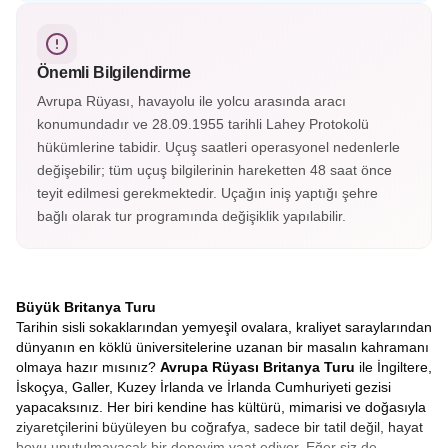
kontluğunun merkezi Chester, İngiltere’nin en çok
fotoğraflanan saatine ev sahipliği yapıyor. Eşsiz İngiliz
mimarisiyle keşfedilmesi gereken şehirlerden.
Önemli Bilgilendirme
Avrupa Rüyası, havayolu ile yolcu arasında aracı
konumundadır ve 28.09.1955 tarihli Lahey Protokolü
hükümlerine tabidir. Uçuş saatleri operasyonel nedenlerle
değişebilir; tüm uçuş bilgilerinin hareketten 48 saat önce
teyit edilmesi gerekmektedir. Uçağın iniş yaptığı şehre
bağlı olarak tur programında değişiklik yapılabilir.
Büyük Britanya Turu
Tarihin sisli sokaklarından yemyeşil ovalara, kraliyet saraylarından
dünyanın en köklü üniversitelerine uzanan bir masalın kahramanı
olmaya hazır mısınız?
Avrupa Rüyası Britanya Turu
ile İngiltere,
İskoçya, Galler, Kuzey İrlanda ve İrlanda Cumhuriyeti gezisi
yapacaksınız. Her biri kendine has kültürü, mimarisi ve doğasıyla
ziyaretçilerini büyüleyen bu coğrafya, sadece bir tatil değil, hayat
boyu unutulmayacak bir deneyim vaat ediyor. Eğer siz de