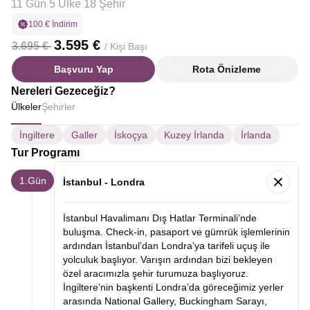
11 Gün 5 Ülke 18 Şehir
100 € İndirim
3.595 €
3.695 €
/ Kişi Başı
Başvuru Yap
Rota Önizleme
Nereleri Gezeceğiz?
Ülkeler
Şehirler
İngiltere
Galler
İskoçya
Kuzey İrlanda
İrlanda
Tur Programı
1.Gün
İstanbul - Londra
İstanbul Havalimanı Dış Hatlar Terminali’nde
buluşma. Check-in, pasaport ve gümrük işlemlerinin
ardından İstanbul’dan Londra’ya tarifeli uçuş ile
yolculuk başlıyor. Varışın ardından bizi bekleyen
özel aracımızla şehir turumuza başlıyoruz.
İngiltere’nin başkenti Londra’da göreceğimiz yerler
arasında
National Gallery,
Buckingham Sarayı,