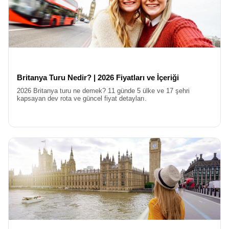
üniversitelerine ev sahipliği yapan Oxford gibi şehirleri de kapsar.
Harry Potter filmlerine ilham veren yemek salonlarını, J.R.R.
Tolkien’in ve C.S. Lewis’in yürüdüğü sokakları adımlamak,
edebiyatseverler için paha biçilemez bir deneyimdir.
Rotanızın devamında, sanayi devriminin beşiği Manchester ve
efsanevi müzik grubu The Beatles’ın doğduğu şehir Liverpool sizi
bekler. Liverpool’un liman bölgesi, UNESCO Dünya Mirası
Britanya Turu Nedir? | 2026 Fiyatları ve İçeriği
listesindedir ve burada geçireceğiniz vakit, İngiltere’nin kültürel
çeşitliliğini anlamanız için harika bir fırsattır. Ayrıca, Roma
2026 Britanya turu ne demek? 11 günde 5 ülke ve 17 şehri
kapsayan dev rota ve güncel fiyat detayları.
döneminden kalan hamamlarıyla ünlü Bath şehri veya
Shakespeare’in doğduğu kasaba olan Stratford upon Avon,
İngiltere Turu
deneyiminizi zenginleştiren diğer duraklar
arasındadır.
İrlanda Dahil Birleşik Krallık ve İngiltere Turları
Sadece görmek değil, anlamak ve yaşamak isteyenler için
İngiltere Kültür Turları
büyük önem taşır. İngiliz kültürü, nezaket
kuralları, çay saatleri, pub kültürü, kraliyet gelenekleri ve edebiyat
mirasıyla örülüdür. Tur boyunca rehberleriniz, size İngiliz yaşam
tarzının inceliklerini anlatır. Neden soldan trafik aktığını, telefon
kulübelerinin neden kırmızı olduğunu veya İngiliz kahvaltısının
olmazsa olmazlarını öğrenirsiniz. Müzeler, katedraller ve
üniversiteler, bu kültürel birikimin somut kanıtlarıdır. Bizimle