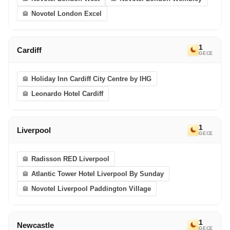
eriyor. Bir sonraki Avrupa Rüyası’nda görüşmek
Novotel London Excel
dileğiyle!
1
Cardiff
GECE
Holiday Inn Cardiff City Centre by IHG
Leonardo Hotel Cardiff
1
Liverpool
GECE
Radisson RED Liverpool
Atlantic Tower Hotel Liverpool By Sunday
Novotel Liverpool Paddington Village
1
Newcastle
GECE