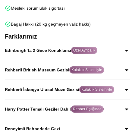
Mesleki sorumluluk sigortası
Bagaj Hakkı (20 kg geçmeyen valiz hakkı)
Farklarımız
Edinburgh’ta 2 Gece Konaklama
Özel Ayrıcalık
Birçok turda hızlıca geçilen Edinburgh’ta iki gece
konaklayarak şehri aceleye getirmeden, İskoç ruhunu
Rehberli British Museum Gezisi
Kulaklık Sistemiyle
gerçekten hissederek keşfedersiniz.
Alanında uzman rehber eşliğinde ve kulaklık sistemiyle
yapılan bu özel gezide, birçok turda yer almayan British
Rehberli İskoçya Ulusal Müze Gezisi
Kulaklık Sistemiyle
Museum’u eserlerin hikayelerini dinleyerek gezersiniz.
Uzman rehber anlatımı ve kulaklık sistemiyle, dünyaca
ünlü kopya koyun Dolly dahil olmak üzere İskoçya’nın
Harry Potter Temalı Geziler Dahil
Rehber Eşliğinde
bilim ve tarih mirasını net şekilde keşfedersiniz.
Harry Potter’a ilham veren Elephant House Cafe,
Greyfriars Kirkyard ve Oxford Üniversitesi binalarını
Deneyimli Rehberlerle Gezi
kapsayan özel geziler tur programına dahildir.