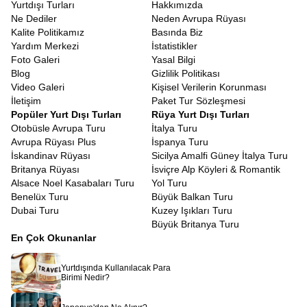
Yurtdışı Turları
Hakkımızda
Ne Dediler
Neden Avrupa Rüyası
Kalite Politikamız
Basında Biz
Yardım Merkezi
İstatistikler
Foto Galeri
Yasal Bilgi
Blog
Gizlilik Politikası
Video Galeri
Kişisel Verilerin Korunması
İletişim
Paket Tur Sözleşmesi
Popüler Yurt Dışı Turları
Rüya Yurt Dışı Turları
Otobüsle Avrupa Turu
İtalya Turu
Avrupa Rüyası Plus
İspanya Turu
İskandinav Rüyası
Sicilya Amalfi Güney İtalya Turu
Britanya Rüyası
İsviçre Alp Köyleri & Romantik
Alsace Noel Kasabaları Turu
Yol Turu
Benelüx Turu
Büyük Balkan Turu
Dubai Turu
Kuzey Işıkları Turu
Büyük Britanya Turu
En Çok Okunanlar
Yurtdışında Kullanılacak Para
Birimi Nedir?