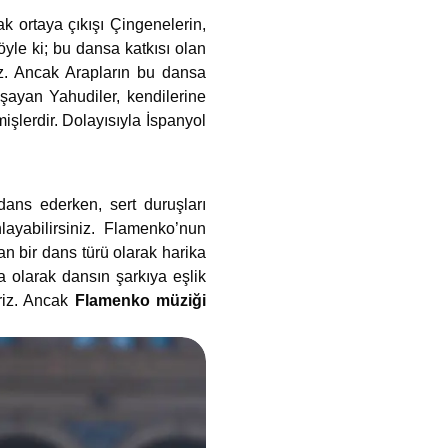
k ortaya çıkışı Çingenelerin,
yle ki; bu dansa katkısı olan
riz. Ancak Arapların bu dansa
aşayan Yahudiler, kendilerine
işlerdir. Dolayısıyla İspanyol
ans ederken, sert duruşları
layabilirsiniz. Flamenko’nun
n bir dans türü olarak harika
a olarak dansın şarkıya eşlik
iriz. Ancak
Flamenko müziği