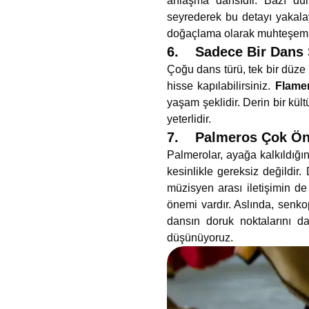
anlaşma dansıdır. Bazı duru
seyrederek bu detayı yakalay
doğaçlama olarak muhteşem i
6. Sadece Bir Dans S
Çoğu dans türü, tek bir düze 
hisse kapılabilirsiniz.
Flame
yaşam şeklidir. Derin bir kült
yeterlidir.
7. Palmeros Çok Ön
Palmerolar, ayağa kalkıldığı
kesinlikle gereksiz değildir
müzisyen arası iletişimin d
önemi vardır. Aslında, senko
dansın doruk noktalarını 
düşünüyoruz.