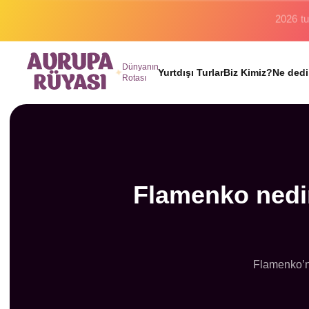
Binlerc
Dünyanın
Yurtdışı Turlar
Biz Kimiz?
Ne dedi
Rotası
Flamenko nedir
Flamenko’nu