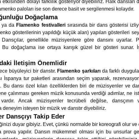
etkisinden dolayı farklılık gösteriyor diyebiliriz. Halk dansları 
lamenko paloları ise son derece basit ve sergilenmesi kolaydır.
ğunluğu Doğaçlama
e ya da
Flamenko festivalleri
sırasında bir dans gösterisi izli
enko gösterilerinin yapıldığı küçük alan) yapılan gösterileri s
. Dansçılar, genellikle müzisyenlere göre dansını uyarlar.
Bu doğaçlama ise ortaya karışık güzel bir gösteri sunar. İş
daki İletişim Önemlidir
ce büyüleyici bir danstır.
Flamenko şarkıları
da farklı duygul
ı İspanya tur paketleri arasından seçim yaparak, rezervasyo
z. Bu dansı özel kılan özelliklerden biri de müzisyenler ve dan
ne çalınması gereken müzik konusunda verdiği adımlar, ne isted
vardır. Ancak müzisyenler tecrübeli değilse, dansçının v
 deneyim isteyen bir müzik ve danstır diyebiliriz.
r Dansçıyı Takip Eder
inizi duyar gibiyiz. Evet, çünkü normalde bir koreografi olur ve 
 prova yapılır. Dansın mükemmel olması için bu unsurlar ger