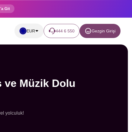
'a Git
EUR
444 6 550
Gezgin Girişi
s ve Müzik Dolu
el yolculuk!