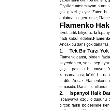
yapısı farklı olan bu dansın, g
Giysileri tamamlayan burnu v
çok güzel çıkıyor. Zaten bu
anlatmamız gerekirse; Flame
Flamenko Hakk
Evet, artık biliyoruz ki İspa
hadi kabul edelim.
Flamenk
Ancak bu dans çok daha fazla
1. Tek Bir Tarzı Yok
Flamenk dansı, birden fazla
seyrederken, sanki hep aynı t
çeşitli palo’su bulunuyor. 
kapsamaması, köklü bir dans
türdür. Ancak Flamenkonun 
olmasıdır. Dansın sınıflandırıl
2. İspanyol Halk Dan
İspanya’ya özgü olduğunu bi
birçok farklı bölgesinde ke