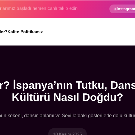
e gezginin hayali gerçek oluyor.
Instagram
ler?
Kalite Politikamız
? İspanya’nın Tutku, Dan
Kültürü Nasıl Doğdu?
n kökeni, dansın anlamı ve Sevilla’daki gösterilerle dolu kültür
10 Kasım 2025