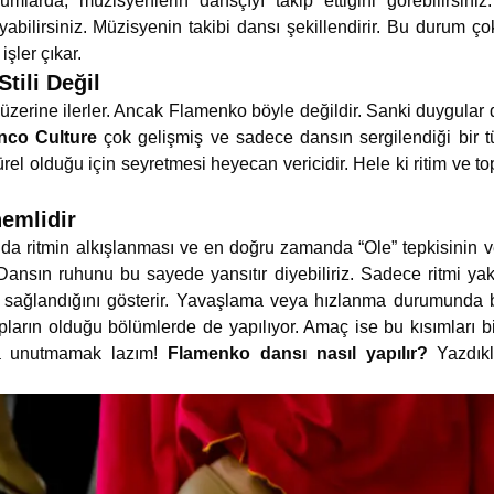
mlarda, müzisyenlerin dansçıyı takip ettiğini görebilirsini
abilirsiniz. Müzisyenin takibi dansı şekillendirir. Bu durum ço
şler çıkar.
tili Değil
üzerine ilerler. Ancak Flamenko böyle değildir. Sanki duygular d
nco Culture
çok gelişmiş ve sadece dansın sergilendiği bir t
ürel olduğu için seyretmesi heyecan vericidir. Hele ki ritim ve t
emlidir
nda ritmin alkışlanması ve en doğru zamanda “Ole” tepkisinin ve
. Dansın ruhunu bu sayede yansıtır diyebiliriz. Sadece ritmi ya
e sağlandığını gösterir. Yavaşlama veya hızlanma durumunda
pların olduğu bölümlerde de yapılıyor. Amaç ise bu kısımları bir
da unutmamak lazım!
Flamenko dansı nasıl yapılır?
Yazdıkl