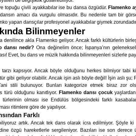
iysileri de değişiklik gösterebiliyor.
e topuğu çivili ayakkabılar ise bu dansa özgüdür.
Flamenko a
 dansın amacı da vurgulu olmasıdır. Bu nedenle tam bir gör
nko yapan dansçılar profesyonel ayakkabılar giymek zorundadır
ında Bilinmeyenler
nya denilince akla Flamenko geliyor. Ancak farklı kültürlerin bir
o dansı nedir?
Ona değinelim önce; İspanya’nın geleneksel d
sı! Evet, bu dans ve müzik hakkında bilinmeyenleri sizlerle pa
 tarzı kapsıyor. Ancak böyle olduğunu herkes bilmiyor tabi k
ür gibi geliyor olabilir. Ancak işin aslı böyle değil! İşin aslı ş
Yani stili bulunuyor. Bunları kategorize etmek biraz zor o
 türü olduğunu kanıtlıyor.
Flamenko dansı çocuk
yaşlardan
türlerinin olması ise Endülüs bölgesindeki farklı kasabala
ması ritimlere göre de yapılıyor.
sından Farklı
liyoruz artık. Ancak tek dans olarak icra edilmiyor. Şöyle k
ndine özgü hareketlerle sergileniyor. Bazıları ise son derec