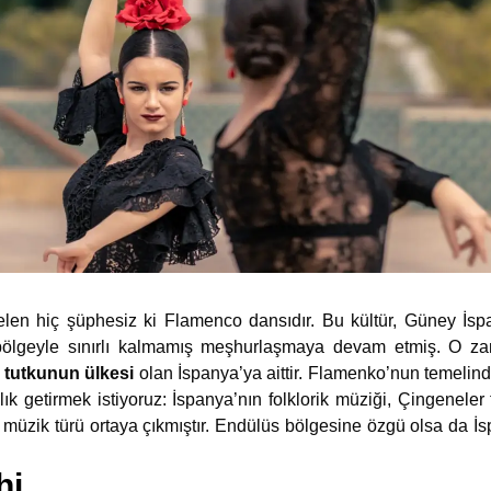
gelen hiç şüphesiz ki Flamenco dansıdır. Bu kültür, Güney İs
 bölgeyle sınırlı kalmamış meşhurlaşmaya devam etmiş. O 
e tutkunun ülkesi
olan İspanya’ya aittir. Flamenko’nun temelind
ık getirmek istiyoruz: İspanya’nın folklorik müziği, Çingeneler ta
müzik türü ortaya çıkmıştır. Endülüs bölgesine özgü olsa da İsp
hi