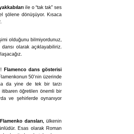
yakkabıları
ile o “tak tak” ses
sel şölene dönüşüyor. Kısaca
.
leşimi olduğunu bilmiyordunuz,
ansı olarak açıklayabiliriz.
ylaşacağız.
i!
Flamenco dans gösterisi
u; Flamenkonun 50’nin üzerinde
lsa da yine de tek bir tarzı
 itibaren öğretilen önemli bir
rda ve şehirlerde oynanıyor
i
Flamenko dansları,
ülkenin
e ünlüdür. Esas olarak Roman