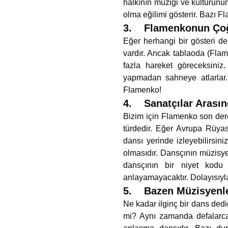
halkının müziği ve kültürünün 
olma eğilimi gösterir. Bazı F
3. Flamenkonun Ço
Eğer herhangi bir gösteri d
vardır. Ancak tablaoda (Flam
fazla hareket göreceksiniz
yapmadan sahneye atlarlar. 
Flamenko!
4. Sanatçılar Arasın
Bizim için Flamenko son dere
türdedir. Eğer Avrupa Rüyas
dansı yerinde izleyebilirsini
olmasıdır. Dansçının müzisye
dansçının bir niyet kodu 
anlayamayacaktır. Dolayısıyla
5. Bazen Müzisyenle
Ne kadar ilginç bir dans dediğ
mi? Aynı zamanda defalarca