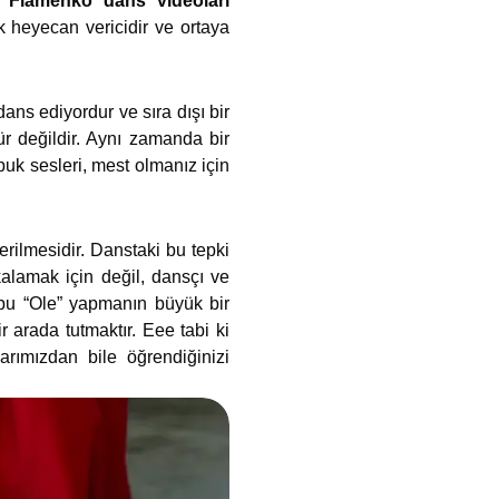
z.
Flamenko dans videoları
k heyecan vericidir ve ortaya
ans ediyordur ve sıra dışı bir
ür değildir. Aynı zamanda bir
opuk sesleri, mest olmanız için
rilmesidir. Danstaki bu tepki
kalamak için değil, dansçı ve
 bu “Ole” yapmanın büyük bir
 arada tutmaktır. Eee tabi ki
arımızdan bile öğrendiğinizi