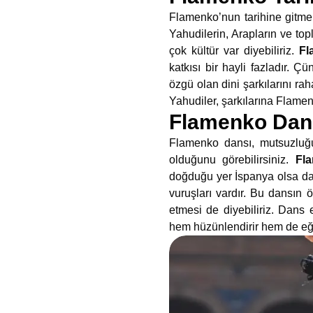
Flamenko’nun tarihine gitmek
Yahudilerin, Arapların ve to
çok kültür var diyebiliriz.
Fl
katkısı bir hayli fazladır. 
özgü olan dini şarkılarını ra
Yahudiler, şarkılarına Flamen
Flamenko Dans
Flamenko dansı, mutsuzluğu
olduğunu görebilirsiniz.
Fl
doğduğu yer İspanya olsa da 
vuruşları vardır. Bu dansın 
etmesi de diyebiliriz. Dans e
hem hüzünlendirir hem de eğl