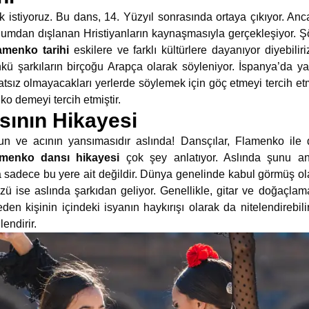
 istiyoruz. Bu dans, 14. Yüzyıl sonrasında ortaya çıkıyor. Anca
plumdan dışlanan Hristiyanların kaynaşmasıyla gerçekleşiyor. Şö
amenko tarihi
eskilere ve farklı kültürlere dayanıyor diyebili
Çünkü şarkıların birçoğu Arapça olarak söyleniyor. İspanya’da y
hatsız olmayacakları yerlerde söylemek için göç etmeyi tercih etm
ko demeyi tercih etmiştir.
ının Hikayesi
n ve acının yansımasıdır aslında! Dansçılar, Flamenko ile d
amenko dansı hikayesi
çok şey anlatıyor. Aslında şunu an
sadece bu yere ait değildir. Dünya genelinde kabul görmüş ola
özü ise aslında şarkıdan geliyor. Genellikle, gitar ve doğaçlam
den kişinin içindeki isyanın haykırışı olarak da nitelendirebil
endirir.