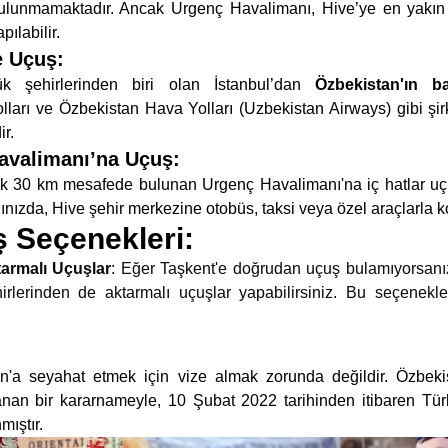
ulunmamaktadır. Ancak Urgenç Havalimanı, Hive’ye en yakın 
ılabilir.
e Uçuş
:
ük şehirlerinden biri olan İstanbul’dan
Özbekistan'ın ba
ları ve Özbekistan Hava Yolları (Uzbekistan Airways) gibi şirk
ir.
avalimanı’na Uçuş
:
ık 30 km mesafede bulunan Urgenç Havalimanı'na iç hatlar uçuş
ızda, Hive şehir merkezine otobüs, taksi veya özel araçlarla ko
ş Seçenekleri:
armalı Uçuşlar
: Eğer Taşkent'e doğrudan uçuş bulamıyorsanız
irlerinden de aktarmalı uçuşlar yapabilirsiniz. Bu seçenek
an'a seyahat etmek için vize almak zorunda değildir. Özbe
anan bir kararnameyle, 10 Şubat 2022 tarihinden itibaren Tü
nmıştır.