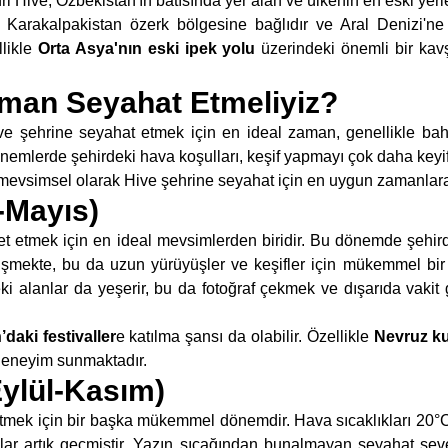
ri Hive, Özbekistan'ın batısında yer alan ve ülkenin en eski yerle
ın Karakalpakistan özerk bölgesine bağlıdır ve Aral Denizi'
llikle
Orta Asya'nın
eski ipek yolu
üzerindeki önemli bir kav
aman Seyahat Etmeliyiz?
Hive şehrine seyahat etmek için en ideal zaman, genellikle ba
önemlerde şehirdeki hava koşulları, keşif yapmayı çok daha keyifl
e mevsimsel olarak Hive şehrine seyahat için en uygun zamanlara
-Mayıs)
ret etmek için en ideal mevsimlerden biridir. Bu dönemde şehirde
şmekte, bu da uzun yürüyüşler ve keşifler için mükemmel bir
i alanlar da yeşerir, bu da fotoğraf çekmek ve dışarıda vakit g
daki festivaller
e katılma şansı da olabilir. Özellikle
Nevruz ku
r deneyim sunmaktadır.
Eylül-Kasım)
tmek için bir başka mükemmel dönemdir. Hava sıcaklıkları 20°C
ar artık geçmiştir. Yazın sıcağından bunalmayan seyahat sever