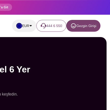
'a Git
EUR
444 6 550
Gezgin Girişi
el 6 Yer
p keşfedin.