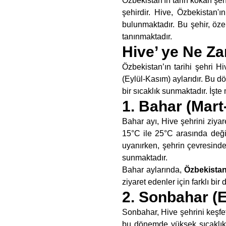
Özbekistan'ın tarih kokan şeh
şehirdir. Hive, Özbekistan'
bulunmaktadır. Bu şehir, öze
tanınmaktadır.
Hive’ ye Ne Z
Özbekistan’ın tarihi şehri 
(Eylül-Kasım) aylarıdır. Bu d
bir sıcaklık sunmaktadır. İşt
1. Bahar (Mart
Bahar ayı, Hive şehrini ziya
15°C ile 25°C arasında deği
uyanırken, şehrin çevresindek
sunmaktadır.
Bahar aylarında,
Özbekistan’
ziyaret edenler için farklı bi
2. Sonbahar (
Sonbahar, Hive şehrini keşfe
bu dönemde yüksek sıcaklıkl