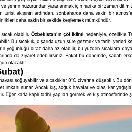
k ve şehrin huzurundan yararlanmak için harika bir zaman dilimid
n turist akışının ardından, sonbaharda daha sakin bir atmosf
inlikleri daha sakin bir şekilde keşfetmek mümkündür.
sıcak olabilir.
Özbekistan'ın çöl iklimi
nedeniyle, özellikle 
bilir. Bu sıcaklık, dışarıda uzun süre gezmek ve tarihi yerleri keş
rin yoğunluğu biraz daha az olabilir, bu yüzden sıcaklara daya
arında da ziyaret edebilirsiniz. Fakat bu dönemde, sabah er
gun olacaktır.
Şubat)
havası soğuyabilir ve sıcaklıklar 0°C civarına düşebilir. Bu dö
aret imkanı sunar. Ancak kış, soğuk havalar ve olası kar yağışl
ilir. Eğer karla kaplı tarihi yapıları görmek ve kış atmosferinde 