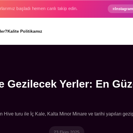
e gezginin hayali gerçek oluyor.
Instagram
ler?
Kalite Politikamız
e Gezilecek Yerler: En Güz
 Hive turu ile İç Kale, Kalta Minor Minare ve tarihi yapıları gezi
23 Ekim 2025