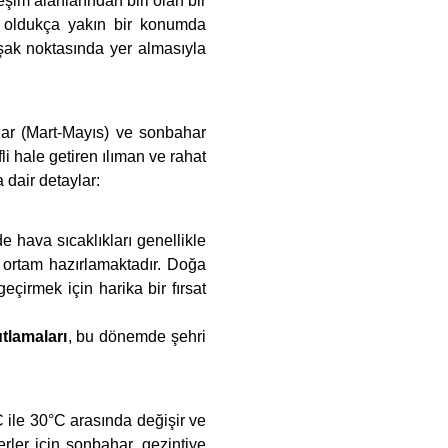
şim alanlarından biri olan bir
ne oldukça yakın bir konumda
şak noktasında yer almasıyla
har (Mart-Mayıs) ve sonbahar
i hale getiren ılıman ve rahat
 dair detaylar:
 hava sıcaklıkları genellikle
 ortam hazırlamaktadır. Doğa
eçirmek için harika bir fırsat
tlamaları
, bu dönemde şehri
 ile 30°C arasında değişir ve
ler için sonbahar, gezintiye