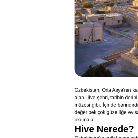
Özbekistan, Orta Asya'nın kal
alan Hive şehri, tarihin derin
müzesi gibi. İçinde barındır
değer pek çok güzelliğe ev s
okumalar…
Hive Nerede?