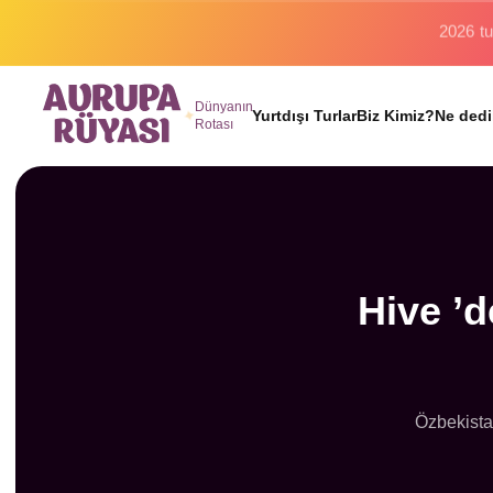
Binlerc
Dünyanın
Yurtdışı Turlar
Biz Kimiz?
Ne dedi
Rotası
Hive ’d
Özbekistan