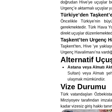
doğrudan Hive'ye uçuşlar b
Urgenç’e aktarmalı uçuşlar yap
Türkiye’den Taşkent’
Öncelikle Türkiye'nin büy
gerekmektedir. Türk Hava Yol
direkt uçuşlar düzenlemekted
Taşkent’ten Urgenç H
Taşkent’ten, Hive ’ye yaklaş
Urgenç Havalimanı’na vardığın
Alternatif Uçu
Astana veya Almatı Akt
Sultan) veya Almatı şeh
ulaşmak mümkündür.
Vize Durumu
Türk vatandaşları Özbekist
Mirziyoyev tarafından imzal
kadar vizesiz giriş hakkı tanı