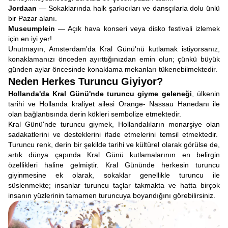
Jordaan
— Sokaklarında halk şarkıcıları ve dansçılarla dolu ünlü
bir Pazar alanı.
Museumplein
— Açık hava konseri veya disko festivali izlemek
için en iyi yer!
Unutmayın, Amsterdam'da Kral Günü'nü kutlamak istiyorsanız,
konaklamanızı önceden ayırttığınızdan emin olun; çünkü büyük
günden aylar öncesinde konaklama mekanları tükenebilmektedir.
Neden Herkes Turuncu Giyiyor?
Hollanda'da Kral Günü'nde turuncu giyme geleneği
, ülkenin
tarihi ve Hollanda kraliyet ailesi Orange- Nassau Hanedanı ile
olan bağlantısında derin kökleri sembolize etmektedir.
Kral Günü'nde turuncu giymek, Hollandalıların monarşiye olan
sadakatlerini ve desteklerini ifade etmelerini temsil etmektedir.
Turuncu renk, derin bir şekilde tarihi ve kültürel olarak görülse de,
artık dünya çapında Kral Günü kutlamalarının en belirgin
özellikleri haline gelmiştir. Kral Gününde herkesin turuncu
giyinmesine ek olarak, sokaklar genellikle turuncu ile
süslenmekte; insanlar turuncu taçlar takmakta ve hatta birçok
insanın yüzlerinin tamamen turuncuya boyandığını görebilirsiniz.