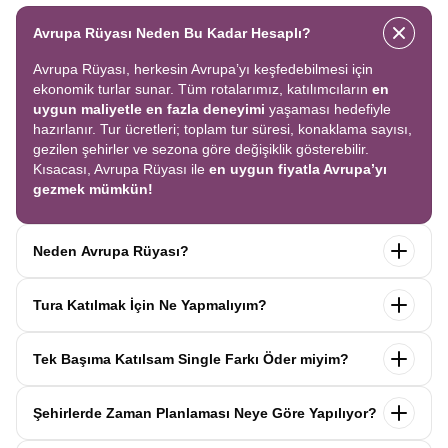
Avrupa Rüyası Neden Bu Kadar Hesaplı?
Avrupa Rüyası, herkesin Avrupa’yı keşfedebilmesi için
ekonomik turlar sunar. Tüm rotalarımız, katılımcıların
en
uygun maliyetle en fazla deneyimi
yaşaması hedefiyle
hazırlanır. Tur ücretleri; toplam tur süresi, konaklama sayısı,
gezilen şehirler ve sezona göre değişiklik gösterebilir.
Kısacası, Avrupa Rüyası ile
en uygun fiyatla Avrupa’yı
gezmek mümkün!
Neden Avrupa Rüyası?
Avrupa Rüyası ile ekonomik bir şekilde
tek seferde birçok
Tura Katılmak İçin Ne Yapmalıyım?
ülkeyi
keşfedin! Ekstra tur ücreti yok, tüm geziler fiyata
dahil.
Profesyonel kokartlı rehberler
,
konforlu oteller
ve
Tur sayfasındaki
“Başvuru Yap”
formunu doldurun ve
benzersiz rotalar
ile Avrupa’yı en keyifli şekilde yaşayın.
Tek Başıma Katılsam Single Farkı Öder miyim?
seyahat sözleşmesini
onaylayın.
İlk taksiti
ödediğinizde
kaydınız tamamlanır ve Avrupa Rüyası’yla yolculuğunuz
Hayır, ödemezsiniz. Avrupa Rüyası’nda tek başına
başlar!
Şehirlerde Zaman Planlaması Neye Göre Yapılıyor?
katıldığınızda
1000 Euro’ya varan single farkı
uygulanmaz.
Sizi, mesleğinize ve yaşınıza uygun bir