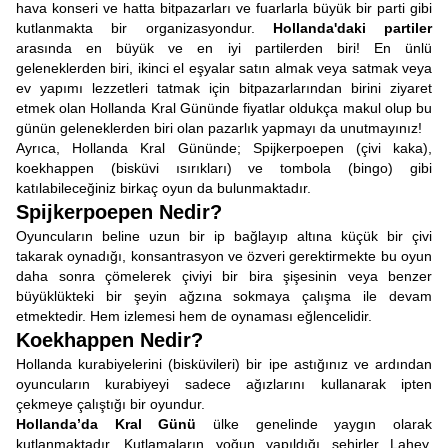
hava konseri ve hatta bitpazarları ve fuarlarla büyük bir parti gibi
kutlanmakta bir organizasyondur.
Hollanda'daki partiler
arasında en büyük ve en iyi partilerden biri! En ünlü
geleneklerden biri, ikinci el eşyalar satın almak veya satmak veya
ev yapımı lezzetleri tatmak için bitpazarlarından birini ziyaret
etmek olan Hollanda Kral Gününde fiyatlar oldukça makul olup bu
günün geleneklerden biri olan pazarlık yapmayı da unutmayınız!
Ayrıca, Hollanda Kral Gününde; Spijkerpoepen (çivi kaka),
koekhappen (bisküvi ısırıkları) ve tombola (bingo) gibi
katılabileceğiniz birkaç oyun da bulunmaktadır.
Spijkerpoepen Nedir?
Oyuncuların beline uzun bir ip bağlayıp altına küçük bir çivi
takarak oynadığı, konsantrasyon ve özveri gerektirmekte bu oyun
daha sonra çömelerek çiviyi bir bira şişesinin veya benzer
büyüklükteki bir şeyin ağzına sokmaya çalışma ile devam
etmektedir. Hem izlemesi hem de oynaması eğlencelidir.
Koekhappen Nedir?
Hollanda kurabiyelerini (bisküvileri) bir ipe astığınız ve ardından
oyuncuların kurabiyeyi sadece ağızlarını kullanarak ipten
çekmeye çalıştığı bir oyundur.
Hollanda’da Kral Günü
ülke genelinde yaygın olarak
kutlanmaktadır. Kutlamaların yoğun yapıldığı şehirler Lahey,