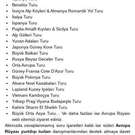
Benelüx Turu
İsviçre Alp Köyleri & Almanya Romantik Yol Turu
İtalya Turu
İspanya Turu
Puglia Amalfi Kıyıları & Sicilya Turu
Alp Gölleri Turu
Yunan Adaları Turu
Japonya Güney Kore Turu
Büyük Balkan Turu
Rusya Beyaz Geceler Turu
Orta Avrupa Turu
Güney Fransa Cote D'Azur Turu
Büyük Polonya Turu
Alsace Noel Kasabaları Turu
Lapland Kuzey Işıkları Turu
Vietnam Kamboçya Turu
Yılbaşı Prag Viyana Budapeşte Turu
Kahire Sharm El Sheikh Turu
Büyük Orta Asya Turu… Ve daha fazlası ise Avrupa Rüyası
web sitemizi ziyaret ediniz.
Aklınızda cevaplanmamış soru işaretleri kaldı ise sizleri
Avrupa
Rüyası yurtdışı turları
danışmanlarından destek almaya davet