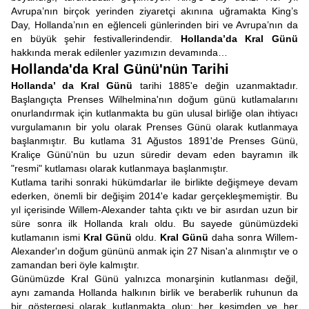
Avrupa’nın birçok yerinden ziyaretçi akınına uğramakta King’s
Day, Hollanda’nın en eğlenceli günlerinden biri ve Avrupa’nın da
en büyük şehir festivallerindendir.
Hollanda’da Kral Günü
hakkında merak edilenler yazımızın devamında…
Hollanda'da Kral Günü'nün Tarihi
Hollanda’ da Kral Günü
tarihi 1885'e değin uzanmaktadır.
Başlangıçta Prenses Wilhelmina'nın doğum günü kutlamalarını
onurlandırmak için kutlanmakta bu gün ulusal birliğe olan ihtiyacı
vurgulamanın bir yolu olarak Prenses Günü olarak kutlanmaya
başlanmıştır. Bu kutlama 31 Ağustos 1891'de Prenses Günü,
Kraliçe Günü'nün bu uzun süredir devam eden bayramın ilk
"resmi" kutlaması olarak kutlanmaya başlanmıştır.
Kutlama tarihi sonraki hükümdarlar ile birlikte değişmeye devam
ederken, önemli bir değişim 2014'e kadar gerçekleşmemiştir. Bu
yıl içerisinde Willem-Alexander tahta çıktı ve bir asırdan uzun bir
süre sonra ilk Hollanda kralı oldu. Bu sayede günümüzdeki
kutlamanın ismi
Kral Günü
oldu.
Kral Günü
daha sonra Willem-
Alexander'ın doğum gününü anmak için 27 Nisan'a alınmıştır ​​ve o
zamandan beri öyle kalmıştır.
Günümüzde Kral Günü yalnızca monarşinin kutlanması değil,
aynı zamanda Hollanda halkının birlik ve beraberlik ruhunun da
bir göstergesi olarak kutlanmakta olup; her kesimden ve her