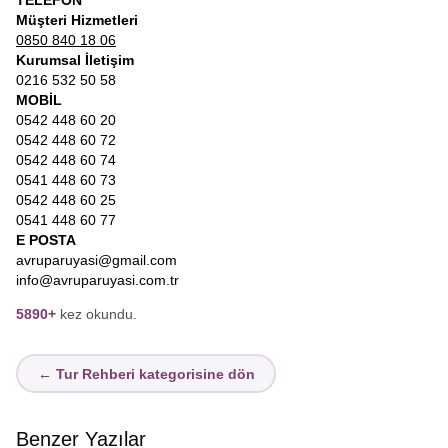
TELEFON
Müşteri Hizmetleri
0850 840 18 06
Kurumsal İletişim
0216 532 50 58
MOBİL
0542 448 60 20
0542 448 60 72
0542 448 60 74
0541 448 60 73
0542 448 60 25
0541 448 60 77
E POSTA
avruparuyasi@gmail.com
info@avruparuyasi.com.tr
5890+
kez okundu.
← Tur Rehberi kategorisine dön
Benzer Yazılar