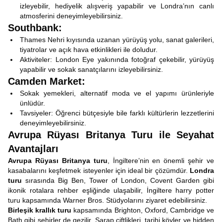
izleyebilir, hediyelik alışveriş yapabilir ve Londra’nın canlı
atmosferini deneyimleyebilirsiniz.
Southbank:
Thames Nehri kıyısında uzanan yürüyüş yolu, sanat galerileri,
tiyatrolar ve açık hava etkinlikleri ile doludur.
Aktiviteler: London Eye yakınında fotoğraf çekebilir, yürüyüş
yapabilir ve sokak sanatçılarını izleyebilirsiniz.
Camden Market:
Sokak yemekleri, alternatif moda ve el yapımı ürünleriyle
ünlüdür.
Tavsiyeler: Öğrenci bütçesiyle bile farklı kültürlerin lezzetlerini
deneyimleyebilirsiniz.
Avrupa Rüyası Britanya Turu ile Seyahat
Avantajları
Avrupa Rüyası Britanya turu
, İngiltere’nin en önemli şehir ve
kasabalarını keşfetmek isteyenler için ideal bir çözümdür.
Londra
turu
sırasında Big Ben, Tower of London, Covent Garden gibi
ikonik rotalara rehber eşliğinde ulaşabilir, İngiltere harry potter
turu kapsamında Warner Bros. Stüdyolarını ziyaret edebilirsiniz.
Birleşik krallık turu
kapsamında Brighton, Oxford, Cambridge ve
Bath gibi şehirler de gezilir. Şarap çiftlikleri, tarihi köyler ve hidden