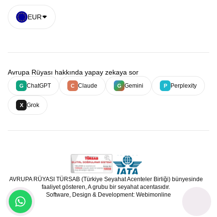
EUR
Avrupa Rüyası hakkında yapay zekaya sor
ChatGPT
Claude
Gemini
Perplexity
G
C
G
P
Grok
X
AVRUPA RÜYASI TÜRSAB (Türkiye Seyahat Acenteler Birliği) bünyesinde
faaliyet gösteren, A grubu bir seyahat acentasıdır.
Software, Design & Development: Webimonline