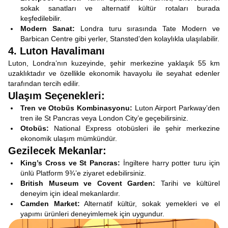
sokak sanatları ve alternatif kültür rotaları burada
keşfedilebilir.
Modern Sanat:
Londra turu sırasında Tate Modern ve
Barbican Centre gibi yerler, Stansted’den kolaylıkla ulaşılabilir.
4. Luton Havalimanı
Luton, Londra’nın kuzeyinde, şehir merkezine yaklaşık 55 km
uzaklıktadır ve özellikle ekonomik havayolu ile seyahat edenler
tarafından tercih edilir.
Ulaşım Seçenekleri:
Tren ve Otobüs Kombinasyonu:
Luton Airport Parkway’den
tren ile St Pancras veya London City’e geçebilirsiniz.
Otobüs:
National Express otobüsleri ile şehir merkezine
ekonomik ulaşım mümkündür.
Gezilecek Mekanlar:
King’s Cross ve St Pancras:
İngiltere harry potter turu için
ünlü Platform 9¾’e ziyaret edebilirsiniz.
British Museum ve Covent Garden:
Tarihi ve kültürel
deneyim için ideal mekanlardır.
Camden Market:
Alternatif kültür, sokak yemekleri ve el
yapımı ürünleri deneyimlemek için uygundur.