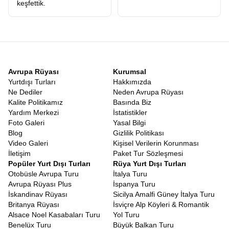
keşfettik.
Avrupa Rüyası
Kurumsal
Yurtdışı Turları
Hakkımızda
Ne Dediler
Neden Avrupa Rüyası
Kalite Politikamız
Basında Biz
Yardım Merkezi
İstatistikler
Foto Galeri
Yasal Bilgi
Blog
Gizlilik Politikası
Video Galeri
Kişisel Verilerin Korunması
İletişim
Paket Tur Sözleşmesi
Popüler Yurt Dışı Turları
Rüya Yurt Dışı Turları
Otobüsle Avrupa Turu
İtalya Turu
Avrupa Rüyası Plus
İspanya Turu
İskandinav Rüyası
Sicilya Amalfi Güney İtalya Turu
Britanya Rüyası
İsviçre Alp Köyleri & Romantik
Alsace Noel Kasabaları Turu
Yol Turu
Benelüx Turu
Büyük Balkan Turu