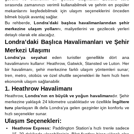
sırasında zamanınızı verimli kullanabilmek ve şehrin en popüler
mekanlarını keşfedebilmek için ulaşım seçeneklerini önceden
bilmek büyük avantaj sağlar.
Bu rehberde,
Londra’daki başlıca havalimanlarından şehir
merkezine ulaşım yolları
nı, maliyetlerini ve gezilecek yerleri
detaylı olarak ele alacağız.
Londra’daki Başlıca Havalimanları ve Şehir
Merkezi Ulaşımı
Londra’ya seyahat
eden turistler genellikle dört ana
havalimanını kullanır: Heathrow, Gatwick, Stansted ve Luton. Her
bir havalimanı, şehir merkezine farklı ulaşım yöntemleri sunar;
tren, metro, otobüs ve özel shuttle seçenekleri ile hem hızlı hem
ekonomik ulaşım sağlanabilir.
1. Heathrow Havalimanı
Heathrow,
Londra’nın en büyük ve yoğun havalimanı
dır. Şehir
merkezine yaklaşık 24 kilometre uzaklıktadır ve özellikle
İngiltere
turu
planlayan ilk defa Londra’ya gelen gezginler için konforlu ve
hızlı seçenekler sunar.
Ulaşım Seçenekleri:
Heathrow Express:
Paddington Station’a hızlı trenle sadece