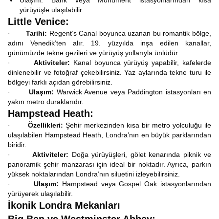
Ulaşım: Bank veya Monument istasyonlarından kısa
yürüyüşle ulaşılabilir.
Little Venice:
·
Tarihi:
Regent’s Canal boyunca uzanan bu romantik bölge,
adını Venedik’ten alır. 19. yüzyılda inşa edilen kanallar,
günümüzde tekne gezileri ve yürüyüş yollarıyla ünlüdür.
·
Aktiviteler:
Kanal boyunca yürüyüş yapabilir, kafelerde
dinlenebilir ve fotoğraf çekebilirsiniz. Yaz aylarında tekne turu ile
bölgeyi farklı açıdan görebilirsiniz.
·
Ulaşım:
Warwick Avenue veya Paddington istasyonları en
yakın metro duraklarıdır.
Hampstead Heath:
·
Özellikleri:
Şehir merkezinden kısa bir metro yolculuğu ile
ulaşılabilen Hampstead Heath, Londra’nın en büyük parklarından
biridir.
·
Aktiviteler:
Doğa yürüyüşleri, gölet kenarında piknik ve
panoramik şehir manzarası için ideal bir noktadır. Ayrıca, parkın
yüksek noktalarından Londra’nın siluetini izleyebilirsiniz.
·
Ulaşım:
Hampstead veya Gospel Oak istasyonlarından
yürüyerek ulaşılabilir.
İkonik Londra Mekanları