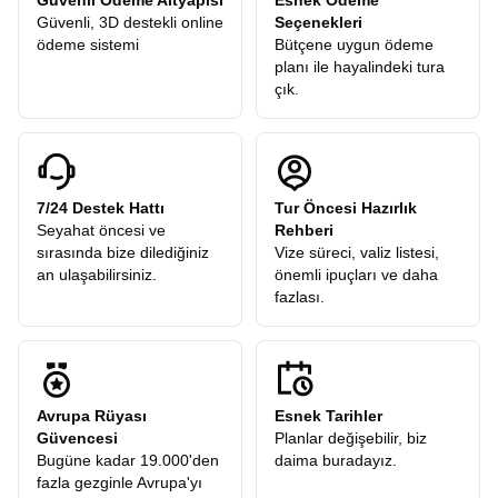
Güvenli Ödeme Altyapısı
Esnek Ödeme
Güvenli, 3D destekli online
Seçenekleri
ödeme sistemi
Bütçene uygun ödeme
planı ile hayalindeki tura
çık.
7/24 Destek Hattı
Tur Öncesi Hazırlık
Seyahat öncesi ve
Rehberi
sırasında bize dilediğiniz
Vize süreci, valiz listesi,
an ulaşabilirsiniz.
önemli ipuçları ve daha
fazlası.
Avrupa Rüyası
Esnek Tarihler
Güvencesi
Planlar değişebilir, biz
Bugüne kadar 19.000'den
daima buradayız.
fazla gezginle Avrupa'yı