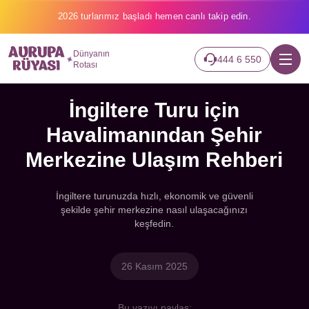
2026 turlarımız başladı hemen canlı takip edin.
Dünyanın
444 6 550
Rotası
İngiltere Turu için
Havalimanından Şehir
Merkezine Ulaşım Rehberi
İngiltere turunuzda hızlı, ekonomik ve güvenli
şekilde şehir merkezine nasıl ulaşacağınızı
keşfedin.
26 Kasım 2025
Bu yazıyı paylaş: