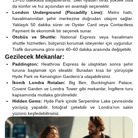
15–20 dakikada ulaşabilirsiniz. Bilet fiyatları biraz yüksek olsa
da konfor ve hız açısından en avantajlı seçenektir.
London Underground (Piccadilly Line):
Metro hattı,
havalimanından şehir merkezine doğrudan ulaşım sağlar.
Yaklaşık 50 dakika sürer ve Oyster Card veya Contactless
Payment ile ekonomik bir seçenek sunar.
Otobüs ve Shuttle:
National Express veya havalimanı
shuttle hizmetleri, bütçenizi korumak isteyenler için uygundur.
Trafik durumuna göre süre 40–60 dakika arasında değişebilir.
Gezilecek Mekanlar:
Paddington:
Heathrow Express ile ulaştıktan sonra şehir
turuna başlamak için idealdir. Buradan kısa bir yürüyüşle
Hyde Park ve Kensington Gardens’a ulaşabilirsiniz.
İkonik Londra Rotaları:
Big Ben, Buckingham Palace,
Covent Garden ve Londra Tower gibi mekanlar, İngiltere turu
kapsamında mutlaka görülmelidir.
Hidden Gems:
Hyde Park içinde Serpentine Lake çevresinde
yürüyüş yapabilir, fotoğraf çekebilir ve Londra’nın sakin
yüzünü keşfedebilirsiniz.