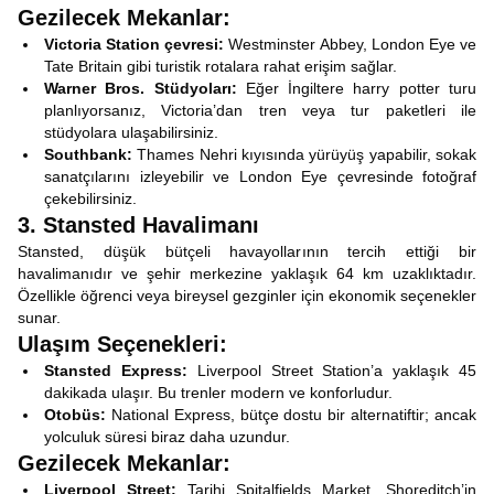
Gezilecek Mekanlar:
Victoria Station çevresi:
Westminster Abbey, London Eye ve
Tate Britain gibi turistik rotalara rahat erişim sağlar.
Warner Bros. Stüdyoları:
Eğer İngiltere harry potter turu
planlıyorsanız, Victoria’dan tren veya tur paketleri ile
stüdyolara ulaşabilirsiniz.
Southbank:
Thames Nehri kıyısında yürüyüş yapabilir, sokak
sanatçılarını izleyebilir ve London Eye çevresinde fotoğraf
çekebilirsiniz.
3. Stansted Havalimanı
Stansted, düşük bütçeli havayollarının tercih ettiği bir
havalimanıdır ve şehir merkezine yaklaşık 64 km uzaklıktadır.
Özellikle öğrenci veya bireysel gezginler için ekonomik seçenekler
sunar.
Ulaşım Seçenekleri:
Stansted Express:
Liverpool Street Station’a yaklaşık 45
dakikada ulaşır. Bu trenler modern ve konforludur.
Otobüs:
National Express, bütçe dostu bir alternatiftir; ancak
yolculuk süresi biraz daha uzundur.
Gezilecek Mekanlar:
Liverpool Street:
Tarihi Spitalfields Market, Shoreditch’in