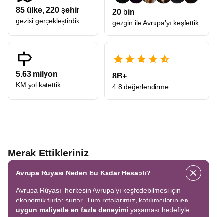
85
ülke,
220
şehir
20 bin
gezisi gerçekleştirdik.
gezgin ile Avrupa’yı keşfettik.
5.63 milyon
8B+
KM yol katettik.
4.8 değerlendirme
Merak Ettikleriniz
Avrupa Rüyası Neden Bu Kadar Hesaplı?
Avrupa Rüyası, herkesin Avrupa’yı keşfedebilmesi için
ekonomik turlar sunar. Tüm rotalarımız, katılımcıların
en
uygun maliyetle en fazla deneyimi
yaşaması hedefiyle