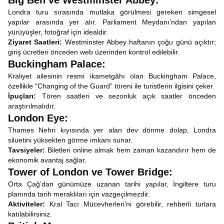
Big Ben ve Westminster Abbey:
Londra turu sırasında mutlaka görülmesi gereken simgesel
yapılar arasında yer alır. Parliament Meydanı’ndan yapılan
yürüyüşler, fotoğraf için idealdir.
Ziyaret Saatleri:
Westminster Abbey haftanın çoğu günü açıktır;
giriş ücretleri önceden web üzerinden kontrol edilebilir.
Buckingham Palace:
Kraliyet ailesinin resmi ikametgâhı olan Buckingham Palace,
özellikle “Changing of the Guard” töreni ile turistlerin ilgisini çeker.
İpuçları:
Tören saatleri ve sezonluk açık saatler önceden
araştırılmalıdır.
London Eye:
Thames Nehri kıyısında yer alan dev dönme dolap, Londra
siluetini yüksekten görme imkanı sunar.
Tavsiyeler:
Biletleri online almak hem zaman kazandırır hem de
ekonomik avantaj sağlar.
Tower of London ve Tower Bridge:
Orta Çağ’dan günümüze uzanan tarihi yapılar, İngiltere turu
planında tarih meraklıları için vazgeçilmezdir.
Aktiviteler:
Kral Tacı Mücevherleri’ni görebilir, rehberli turlara
katılabilirsiniz.