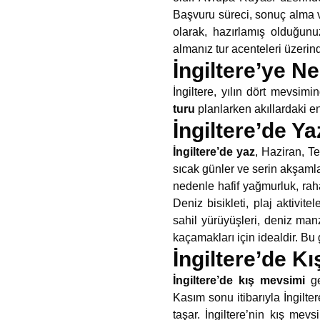
Başvuru süreci, sonuç alma ve
olarak, hazırlamış olduğun
almanız tur acenteleri üzerin
İngiltere’ye N
İngiltere, yılın dört mevsi
turu
planlarken akıllardaki e
İngiltere’de Y
İngiltere’de yaz
, Haziran, T
sıcak günler ve serin akşamla
nedenle hafif yağmurluk, rah
Deniz bisikleti, plaj aktivitel
sahil yürüyüşleri, deniz manzar
kaçamakları için idealdir. Bu
İngiltere’de K
İngiltere’de kış mevsimi
ge
Kasım sonu itibarıyla İngilter
taşar. İngiltere’nin kış me