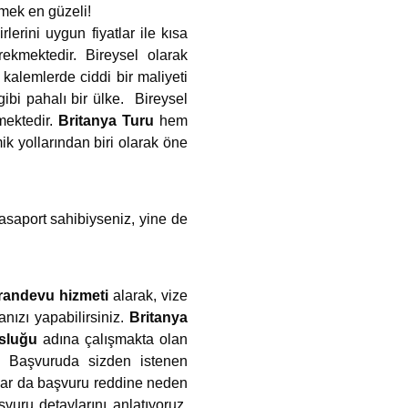
emek en güzeli!
erini uygun fiyatlar ile kısa
ekmektedir. Bireysel olarak
i kalemlerde ciddi bir maliyeti
ibi pahalı bir ülke. Bireysel
mektedir.
Britanya Turu
hem
k yollarından biri olarak öne
pasaport sahibiyseniz, yine de
 randevu hizmeti
alarak, vize
ızı yapabilirsiniz.
Britanya
osluğu
adına çalışmakta olan
uz. Başvuruda sizden istenen
ıklar da başvuru reddine neden
vuru detaylarını anlatıyoruz.