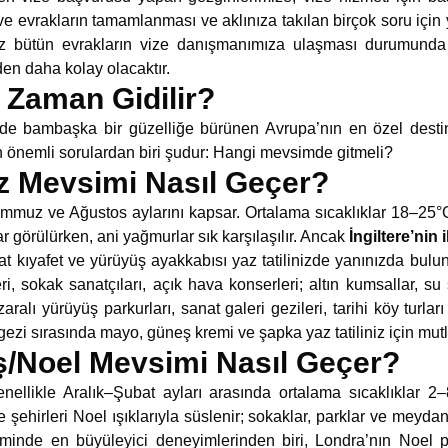
 evrakların tamamlanması ve aklınıza takılan birçok soru için y
uz bütün evrakların vize danışmanımıza ulaşması durumunda 
den daha kolay olacaktır.
e Zaman Gidilir?
minde bambaşka bir güzelliğe bürünen Avrupa’nın en özel desti
n önemli sorulardan biri şudur: Hangi mevsimde gitmeli?
az Mevsimi Nasıl Geçer?
emmuz ve Ağustos aylarını kapsar. Ortalama sıcaklıklar 18–25°
r görülürken, ani yağmurlar sık karşılaşılır. Ancak
İngiltere’nin i
at kıyafet ve yürüyüş ayakkabısı yaz tatilinizde yanınızda bulu
eri, sokak sanatçıları, açık hava konserleri; altın kumsallar, su s
alı yürüyüş parkurları, sanat galeri gezileri, tarihi köy turları i
 gezi sırasında
mayo, güneş kremi ve şapka yaz tatiliniz için mutl
ış/Noel Mevsimi Nasıl Geçer?
nellikle Aralık–Şubat ayları arasında ortalama sıcaklıklar 2
e şehirleri Noel ışıklarıyla süslenir; sokaklar, parklar ve meyda
vsiminde en büyüleyici deneyimlerinden biri, Londra’nın Noel 