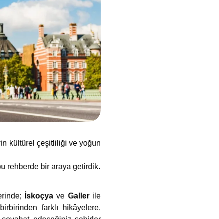
in kültürel çeşitliliği ve yoğun
bu rehberde bir araya getirdik.
erinde;
İskoçya
ve
Galler
ile
irbirinden farklı hikâyelere,