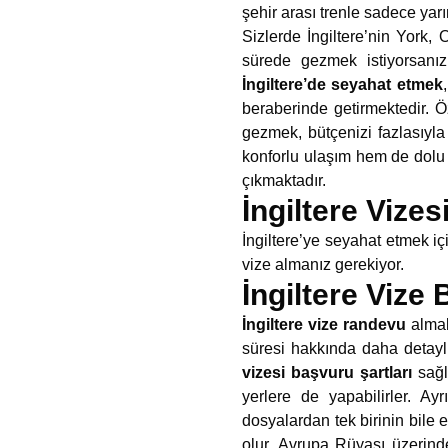
şehir arası trenle sadece yar
Sizlerde İngiltere’nin York,
sürede gezmek istiyorsanı
İngiltere’de seyahat etmek
beraberinde getirmektedir. Ö
gezmek, bütçenizi fazlasıyla
konforlu ulaşım hem de dolu 
çıkmaktadır.
İngiltere Vizes
İngiltere’ye seyahat etmek iç
vize almanız gerekiyor.
İngiltere Vize
İngiltere vize randevu
almak
süresi hakkında daha detaylı
vizesi başvuru şartları
sağl
yerlere de yapabilirler. Ay
dosyalardan tek birinin bile 
olur. Avrupa Rüyası üzerinde