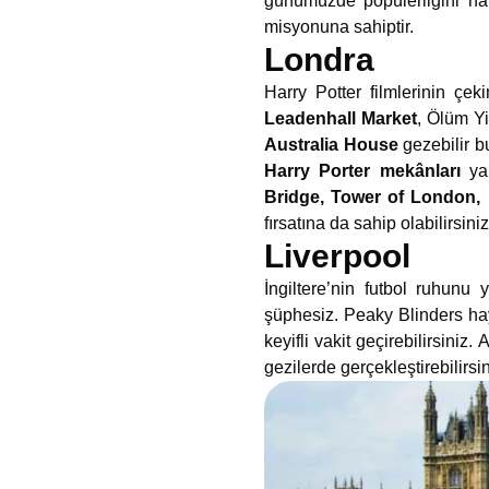
günümüzde popülerliğini hal
misyonuna sahiptir.
Londra
Harry Potter filmlerinin çek
Leadenhall Market
, Ölüm Yi
Australia House
gezebilir b
Harry Porter mekânları
yan
Bridge, Tower of London, 
fırsatına da sahip olabilirsiniz
Liverpool
İngiltere’nin futbol ruhunu 
şüphesiz. Peaky Blinders ha
keyifli vakit geçirebilirsiniz.
A
gezilerde gerçekleştirebilirsin