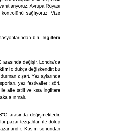
anıt arıyoruz.
Avrupa Rüyası
kontrolünü sağlıyoruz. Vize
nasyonlarından biri.
İngiltere
C arasında değişir. Londra’da
klimi
oldukça değişkendir; bu
ndurmanız şart. Yaz aylarında
porları, yaz festivalleri;
sörf,
le aile tatili ve kısa İngiltere
aka alınmalı.
–8°C arasında değişmektedir.
nlar pazar tezgahları ile dolup
pazarlarıdır. Kasım sonundan