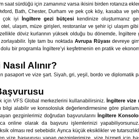
ım saat sürdüğü için zamanınız varsa ikisini birden rotanıza ekl
 Oxford, Bath, Chester, Durham ve pek çok köy, kasaba ve şehirl
z çok iyi
İngiltere gezi bütçesi
kendinize oluşturmanız ger
, otel, ulaşım, müze girişleri, restoranlar ve şehir içi ulaşım gib
zellikle döviz kurlarının yüksek olduğu bu dönemde, İngiltere g
 zorlayabilir. İşte tam bu noktada
Avrupa Rüyası
devreye gir
dolu bir programla İngiltere’yi keşfetmenin en pratik ve ekonomi
i Nasıl Alınır?
in pasaport ve vize şart. Siyah, gri, yeşil, bordo ve diplomatik 
 Başvurusu
 için VFS Global merkezlerini kullanabilirsiniz.
İngiltere vize
 bilgi alabilir ve konsolosluk değerlendirmesine göre planlaman
ayan gezginlerimiz doğrudan başvurularını
İngiltere Konsol
rıca online olarak da başvuru işlemlerinizi yapabiliyorsun
eksik olması red sebebidir. Ayrıca küçük eksiklikler ve tutarsızl
n vize başvurusu yapan gezginlerimize, vize hizmeti için baş