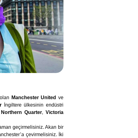
i olan
Manchester United
ve
er
İngiltere ülkesinin endüstri
, Northern Quarter
,
Victoria
aman geçirmelisiniz. Akan bir
anchester’a çevirmelisiniz. İki