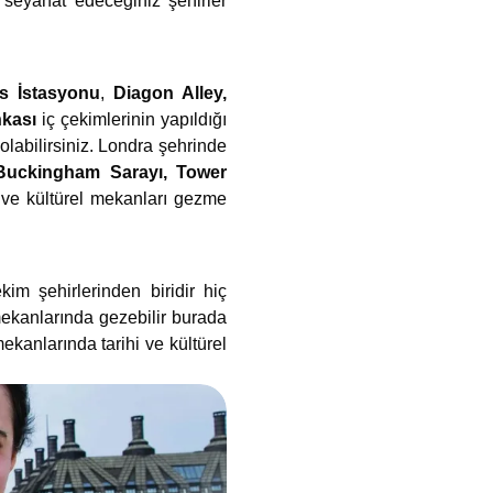
 seyahat edeceğiniz şehirler
s İstasyonu
,
Diagon Alley,
nkası
iç çekimlerinin yapıldığı
olabilirsiniz. Londra şehrinde
 Buckingham Sarayı, Tower
i ve kültürel mekanları gezme
im şehirlerinden biridir hiç
ekanlarında
gezebilir burada
ekanlarında
tarihi ve kültürel