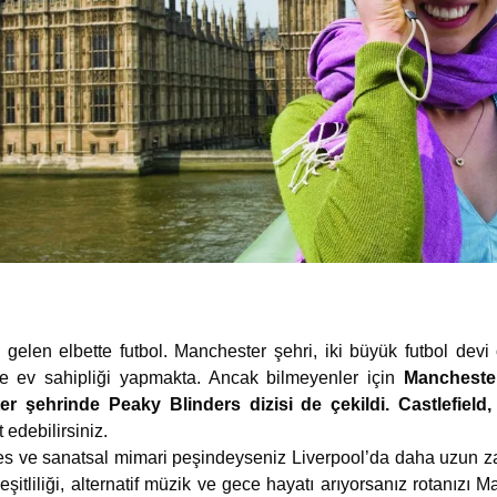
gelen elbette futbol. Manchester şehri, iki büyük futbol dev
e ev sahipliği yapmakta. Ancak bilmeyenler için
Manchest
r şehrinde Peaky Blinders dizisi de çekildi. Castlefield
 edebilirsiniz.
tles ve sanatsal mimari peşindeyseniz Liverpool’da daha uzun z
şitliliği, alternatif müzik ve gece hayatı arıyorsanız rotanızı M