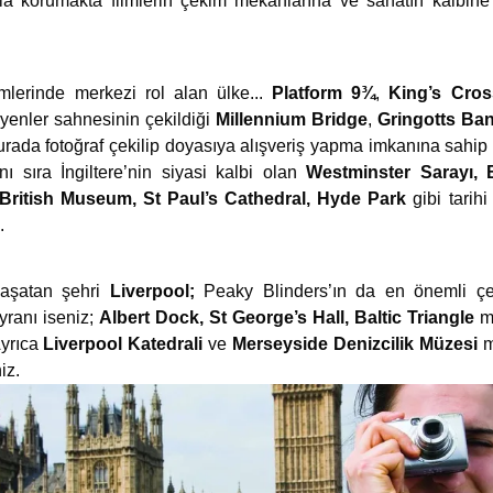
a korumakta filmlerin çekim mekanlarına ve sanatın kalbine
imlerinde merkezi rol alan ülke...
Platform 9¾
,
King’s Cros
yenler sahnesinin çekildiği
Millennium Bridge
,
Gringotts Ba
urada fotoğraf çekilip doyasıya alışveriş yapma imkanına sahip 
ı sıra İngiltere’nin siyasi kalbi olan
Westminster Sarayı,
British Museum, St Paul’s Cathedral, Hyde Park
gibi tarih
.
yaşatan şehri
Liverpool;
Peaky Blinders’ın da en önemli çek
yranı iseniz;
Albert Dock, St George’s Hall,
Baltic Triangle
m
yrıca
Liverpool Katedrali
ve
Merseyside Denizcilik Müzesi
m
iz.