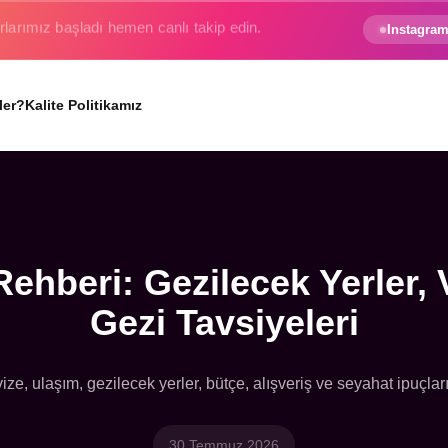
e gezginin hayali gerçek oluyor.
Instagram
ler?
Kalite Politikamız
 Rehberi: Gezilecek Yerler, 
Gezi Tavsiyeleri
 vize, ulaşım, gezilecek yerler, bütçe, alışveriş ve seyahat ipuçla
30 Temmuz 2026