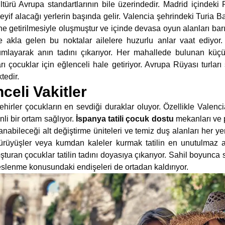
türü Avrupa standartlarının bile üzerindedir. Madrid içindeki 
yif alacağı yerlerin başında gelir. Valencia şehrindeki Turia B
 getirilmesiyle oluşmuştur ve içinde devasa oyun alanları barın
 akla gelen bu noktalar ailelere huzurlu anlar vaat ediyor
umlayarak anın tadını çıkarıyor. Her mahallede bulunan küçü
rı çocuklar için eğlenceli hale getiriyor. Avrupa Rüyası turlar
tedir.
celi Vakitler
ehirler çocukların en sevdiği duraklar oluyor. Özellikle Valenci
li bir ortam sağlıyor.
İspanya tatili çocuk dostu
mekanları ve p
lanabileceği alt değiştirme üniteleri ve temiz duş alanları her 
rüyüşler veya kumdan kaleler kurmak tatilin en unutulmaz an
şturan çocuklar tatilin tadını doyasıya çıkarıyor. Sahil boyunca
slenme konusundaki endişeleri de ortadan kaldırıyor.