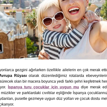
lyonlarca gezgini ağırlarken özellikle ailelerin en çok merak ett
Avrupa Rüyası
olarak düzenlediğimiz rotalarda ebeveynleri
sürecek olan bir macera boyunca yedi farklı şehri keşfetmek h
üyor.
İspanya turu çocuklar için uygun mu
diye merak ed
 müzikler ve parklardaki cıvıltılar eşliğinde İspanya çocuklarını
ydanları, pusetle gezmeye uygun düz yolları ve çocuk dostu m
ıkarıyor.