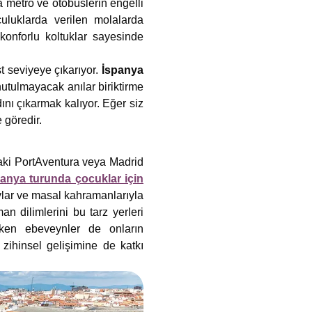
da metro ve otobüslerin engelli
uluklarda verilen molalarda
e konforlu koltuklar sayesinde
t seviyeye çıkarıyor.
İspanya
nutulmayacak anılar biriktirme
ını çıkarmak kalıyor. Eğer siz
 göredir.
daki PortAventura veya Madrid
panya turunda çocuklar için
lar ve masal kahramanlarıyla
an dilimlerini bu tarz yerleri
ken ebeveynler de onların
e zihinsel gelişimine de katkı