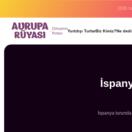
Binlerc
Dünyanın
Yurtdışı Turlar
Biz Kimiz?
Ne dedi
Rotası
İspan
İspanya turunda 