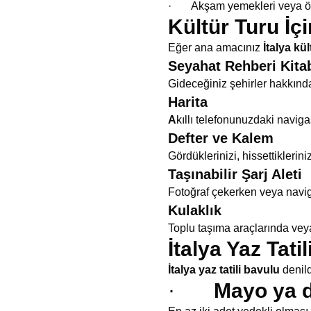
· Akşam yemekleri veya özel e
Kültür Turu İç
Eğer ana amacınız
İtalya kül
Seyahat Rehberi Kita
Gideceğiniz şehirler hakkında 
Harita
A
kıllı telefonunuzdaki naviga
Defter ve Kalem
Gördüklerinizi, hissettiklerin
Taşınabilir Şarj Aleti
Fotoğraf çekerken veya naviga
Kulaklık
Toplu taşıma araçlarında vey
İtalya Yaz Tati
İtalya yaz tatili bavulu
denild
·
Mayo ya d