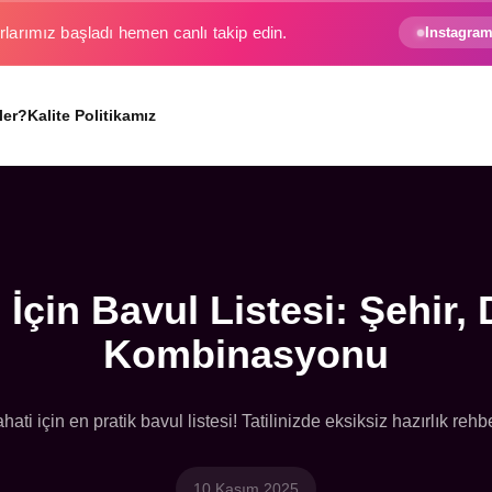
e gezginin hayali gerçek oluyor.
Instagram
ler?
Kalite Politikamız
 İçin Bavul Listesi: Şehir,
Kombinasyonu
hati için en pratik bavul listesi! Tatilinizde eksiksiz hazırlık reh
10 Kasım 2025