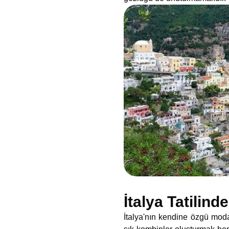
İtalya Tatilind
İtalya'nın kendine özgü moda