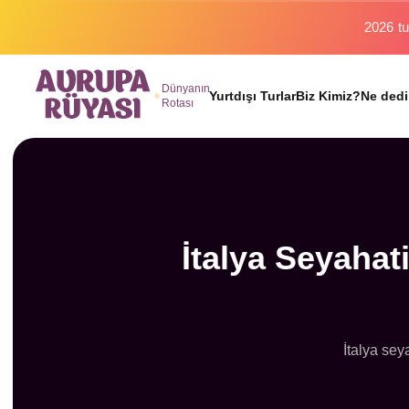
Binlerc
Dünyanın
Yurtdışı Turlar
Biz Kimiz?
Ne dedi
Rotası
İtalya Seyahati
İtalya seya