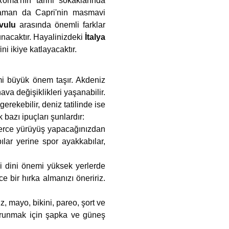
Roma'nın tarihi sokaklarında
 zaman da Capri'nin masmavi
avulu
arasında önemli farklar
unacaktır. Hayalinizdeki
İtalya
i ikiye katlayacaktır.
imi büyük önem taşır. Akdeniz
ava değişiklikleri yaşanabilir.
erekebilir, deniz tatilinde ise
bazı ipuçları şunlardır:
lerce yürüyüş yapacağınızdan
ılar yerine spor ayakkabılar,
bi dini önemi yüksek yerlerde
 bir hırka almanızı öneririz.
, mayo, bikini, pareo, şort ve
 korunmak için şapka ve güneş