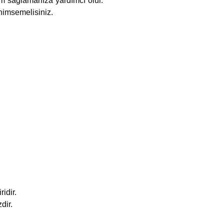
um sağlamanıza yardımcı olur.
nimsemelisiniz.
idir.
dir.