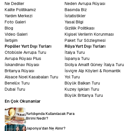
Ne Dediler
Neden Avrupa Rüyası
Kalite Politikamız
Basında Biz
Yardım Merkezi
İstatistikler
Foto Galeri
Yasal Bilgi
Blog
Gizlilik Politikası
Video Galeri
Kişisel Verilerin Korunması
İletişim
Paket Tur Sözleşmesi
Popüler Yurt Dışı Turları
Rüya Yurt Dışı Turları
Otobüsle Avrupa Turu
İtalya Turu
Avrupa Rüyası Plus
İspanya Turu
İskandinav Rüyası
Sicilya Amalfi Güney İtalya Turu
Britanya Rüyası
İsviçre Alp Köyleri & Romantik
Alsace Noel Kasabaları Turu
Yol Turu
Benelüx Turu
Büyük Balkan Turu
Dubai Turu
Kuzey Işıkları Turu
Büyük Britanya Turu
En Çok Okunanlar
Yurtdışında Kullanılacak Para
Birimi Nedir?
Japonya'dan Ne Alınır?