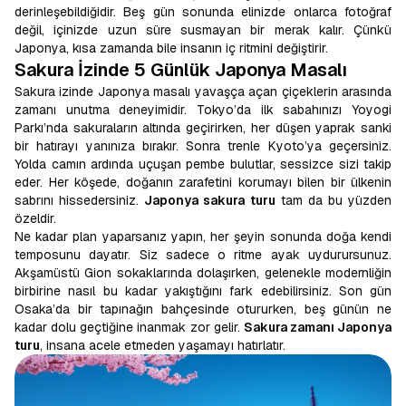
derinleşebildiğidir. Beş gün sonunda elinizde onlarca fotoğraf
değil, içinizde uzun süre susmayan bir merak kalır. Çünkü
Japonya, kısa zamanda bile insanın iç ritmini değiştirir.
Sakura İzinde 5 Günlük Japonya Masalı
Sakura izinde Japonya masalı yavaşça açan çiçeklerin arasında
zamanı unutma deneyimidir. Tokyo’da ilk sabahınızı Yoyogi
Parkı’nda sakuraların altında geçirirken, her düşen yaprak sanki
bir hatırayı yanınıza bırakır. Sonra trenle Kyoto’ya geçersiniz.
Yolda camın ardında uçuşan pembe bulutlar, sessizce sizi takip
eder. Her köşede, doğanın zarafetini korumayı bilen bir ülkenin
sabrını hissedersiniz.
Japonya sakura turu
tam da bu yüzden
özeldir.
Ne kadar plan yaparsanız yapın, her şeyin sonunda doğa kendi
temposunu dayatır. Siz sadece o ritme ayak uydurursunuz.
Akşamüstü Gion sokaklarında dolaşırken, gelenekle modernliğin
birbirine nasıl bu kadar yakıştığını fark edebilirsiniz. Son gün
Osaka’da bir tapınağın bahçesinde otururken, beş günün ne
kadar dolu geçtiğine inanmak zor gelir.
Sakura zamanı Japonya
turu
, insana acele etmeden yaşamayı hatırlatır.