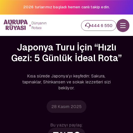
2026 turlarımız başladı hemen canlı takip edin.
Dünyanın
444 6 550
Rotası
Japonya Turu İçin “Hızlı
Gezi: 5 Günlük İdeal Rota”
Kısa sürede Japonya’yı keşfedin: Sakura,
tapınaklar, Shinkansen ve sokak lezzetleri sizi
bekliyor.
28 Kasım 2025
Bu yazıyı paylaş: