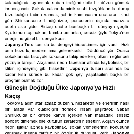
kalabalığında uyanmak, sabah trafiğinde bile bir düzen görmek
insanı şaşırtır. Sokak aralarında minik sushi tezgâhlarında oturup
taze balığın tadına varmak, şehrin karmaşasını unutturur. İkinci
gün Shinkansen’e bindiğinizde, pencerenin dışında manzara
adeta akıp gider. Birkaç saatte bambaşka bir dünyaya geçilir.
Kyoto’nun tapınakları, bambu ormanları, sessizliğiyle Tokyo’nun
enerjisine güzel bir denge kurar.
Japonya Turu
tam da bu dengeyi hissettirmek için vardır. Hızlı
ama huzurlu, modern ama gelenekseldir. Dördüncü gün Osaka
sokaklarında takoyaki kokusunu takip ederken, ülkenin eğlenceli
yüzüyle tanışılır. Akşamına neon tabelalar altında kaybolmak, bir
klibin içindeymiş gibi hissettirir.
Japonya turları
arasında bu
kadar kısa sürede bu kadar çok şey yaşatabilen başka bir
program bulmak zor.
Güneşin Doğduğu Ülke Japonya’ya Hızlı
Kaçış
Tokyo’ya adım atar atmaz düzenin, nezaketin ve enerjinin nasıl
bir arada var olabildiğini görmek insanı şaşırtıyor. Sabah
Shinjuku’da bir kafede kahve içerken yan masadaki sessiz
sohbeti dinlemek bile kültürün zarafetini hissettirir. Akşam olunca
neon ışıklar altında kaybolmak, sokak yemeklerinin kokusuna
karışmak insana tarifsiz bir özgürlük duygusu verir.
Japonya