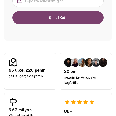
Şimdi Katıl
85
ülke,
220
şehir
20 bin
gezisi gerçekleştirdik.
gezgin ile Avrupa’yı
keşfettik.
5.63 milyon
8B+
KM yol katettik.