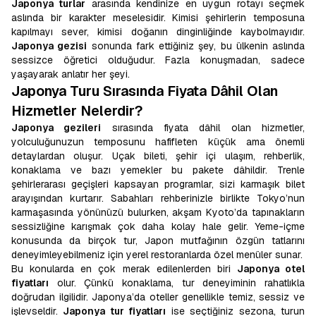
Japonya turlar
arasında kendinize en uygun rotayı seçmek
aslında bir karakter meselesidir. Kimisi şehirlerin temposuna
kapılmayı sever, kimisi doğanın dinginliğinde kaybolmayıdır.
Japonya gezisi
sonunda fark ettiğiniz şey, bu ülkenin aslında
sessizce öğretici olduğudur. Fazla konuşmadan, sadece
yaşayarak anlatır her şeyi.
Japonya Turu Sırasında Fiyata Dâhil Olan
Hizmetler Nelerdir?
Japonya gezileri
sırasında fiyata dâhil olan hizmetler,
yolculuğunuzun temposunu hafifleten küçük ama önemli
detaylardan oluşur. Uçak bileti, şehir içi ulaşım, rehberlik,
konaklama ve bazı yemekler bu pakete dâhildir. Trenle
şehirlerarası geçişleri kapsayan programlar, sizi karmaşık bilet
arayışından kurtarır. Sabahları rehberinizle birlikte Tokyo’nun
karmaşasında yönünüzü bulurken, akşam Kyoto’da tapınakların
sessizliğine karışmak çok daha kolay hale gelir. Yeme-içme
konusunda da birçok tur, Japon mutfağının özgün tatlarını
deneyimleyebilmeniz için yerel restoranlarda özel menüler sunar.
Bu konularda en çok merak edilenlerden biri
Japonya otel
fiyatları
olur. Çünkü konaklama, tur deneyiminin rahatlıkla
doğrudan ilgilidir. Japonya’da oteller genellikle temiz, sessiz ve
işlevseldir.
Japonya tur fiyatları
ise seçtiğiniz sezona, turun