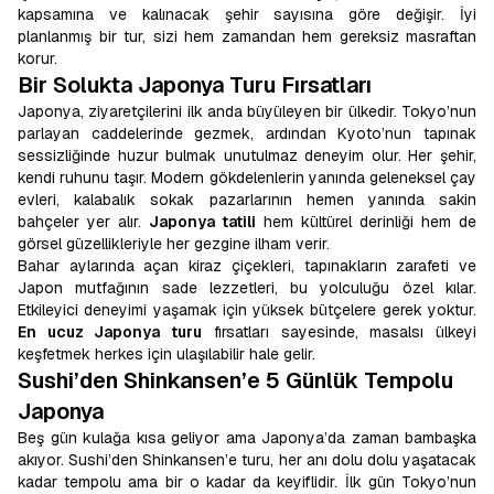
kapsamına ve kalınacak şehir sayısına göre değişir. İyi
planlanmış bir tur, sizi hem zamandan hem gereksiz masraftan
korur.
Bir Solukta Japonya Turu Fırsatları
Japonya, ziyaretçilerini ilk anda büyüleyen bir ülkedir. Tokyo’nun
parlayan caddelerinde gezmek, ardından Kyoto’nun tapınak
sessizliğinde huzur bulmak unutulmaz deneyim olur. Her şehir,
kendi ruhunu taşır. Modern gökdelenlerin yanında geleneksel çay
evleri, kalabalık sokak pazarlarının hemen yanında sakin
bahçeler yer alır.
Japonya tatili
hem kültürel derinliği hem de
görsel güzellikleriyle her gezgine ilham verir.
Bahar aylarında açan kiraz çiçekleri, tapınakların zarafeti ve
Japon mutfağının sade lezzetleri, bu yolculuğu özel kılar.
Etkileyici deneyimi yaşamak için yüksek bütçelere gerek yoktur.
En ucuz Japonya turu
fırsatları sayesinde, masalsı ülkeyi
keşfetmek herkes için ulaşılabilir hale gelir.
Sushi’den Shinkansen’e 5 Günlük Tempolu
Japonya
Beş gün kulağa kısa geliyor ama Japonya’da zaman bambaşka
akıyor. Sushi’den Shinkansen’e turu, her anı dolu dolu yaşatacak
kadar tempolu ama bir o kadar da keyiflidir. İlk gün Tokyo’nun