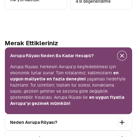
4.8 değerlendirme
Merak Ettikleriniz
Avrupa Rüyası Neden Bu Kadar Hesaplı?
Avrupa Rüyası, herkesin Avrupa’yı keşfedebilmesi için
ekonomik turlar sunar. Tüm rotalarımız, katılımcıların
en
uygun maliyetle en fazla deneyimi
yaşaması hedefiyle
hazırlanır. Tur ücretleri; toplam tur süresi, konaklama
sayısı, gezilen şehirler ve sezona göre değişiklik
gösterebilir. Kısacası, Avrupa Rüyası ile
en uygun fiyatla
Avrupa’yı gezmek mümkün!
Neden Avrupa Rüyası?
Avrupa Rüyası ile ekonomik bir şekilde
tek seferde