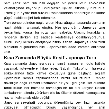
hem şehir hem ruh hali değişen bir yolculuktur. Tokyo’nun
kalabalığında kaybolup Shibuya’nın ışıkları altında yürürsünüz.
Ertesi gün Kyoto’nun huzurlu tapınaklarında sessizliğin ne kadar
güçlü olabileceğini fark edersiniz.
Tren penceresinden geçip giden kiraz ağaçları arasında zamanın
nasıl aktığını anlamak güçtür.
Her şey dâhil Japonya turu
beklentiniz varsa, bu rota tam isabettir. Ulaşım, konaklama,
rehberlik derken siz sadece keşfetmeye odaklanıyorsunuz.
Günü Shinjuku’nun enerjisiyle bitirip sabah
Japonya Kore turu
planlarını düşünürken bile, Japonya’nın sade zarafeti aklınızda
kalır.
Kısa Zamanda Büyük Keşif Japonya Turu
Kısa zamanda
Japonya gezisi
sınırlı zamanı en dolu hâliyle
yaşamak isteyenlere hitap eder. Sabah Tokyo’nun hareketli
sokaklarında taze kahve kokusuyla güne başlayıp, akşam
Kyoto’nun sessiz tapınaklarında huzur bulursunuz. Trenler,
dakikliğin değil, zamanı uzatmanın bir yolu gibi gelir. Her durakta
farklı kültür, her lokmada bambaşka bir tat sizi karşılar. Sokak
lambalarının altında yürürken bile bu ülkenin düzenli karmaşasına
hayran kalmamak elde değildir.
Japonya seyahati
boyunca öğrendiğiniz şey, hızın aslında
yüzeysel olmadığıdır. Doğru yaşandığında her anın