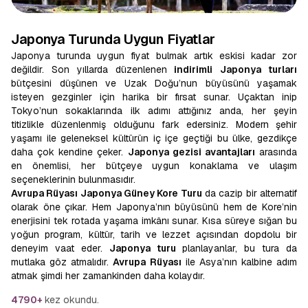
Japonya Turunda Uygun Fiyatlar
Japonya turunda uygun fiyat bulmak artık eskisi kadar zor
değildir. Son yıllarda düzenlenen
indirimli
Japonya turları
bütçesini düşünen ve Uzak Doğu’nun büyüsünü yaşamak
isteyen gezginler için harika bir fırsat sunar. Uçaktan inip
Tokyo’nun sokaklarında ilk adımı attığınız anda, her şeyin
titizlikle düzenlenmiş olduğunu fark edersiniz. Modern şehir
yaşamı ile geleneksel kültürün iç içe geçtiği bu ülke, gezdikçe
daha çok kendine çeker.
Japonya gezisi avantajları
arasında
en önemlisi, her bütçeye uygun konaklama ve ulaşım
seçeneklerinin bulunmasıdır.
Avrupa Rüyası Japonya Güney Kore Turu
da cazip bir alternatif
olarak öne çıkar. Hem Japonya’nın büyüsünü hem de Kore’nin
enerjisini tek rotada yaşama imkânı sunar. Kısa süreye sığan bu
yoğun program, kültür, tarih ve lezzet açısından dopdolu bir
deneyim vaat eder.
Japonya turu
planlayanlar, bu tura da
mutlaka göz atmalıdır.
Avrupa Rüyası
ile Asya’nın kalbine adım
atmak şimdi her zamankinden daha kolaydır.
4790+
kez okundu.