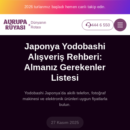
2026 turlarımız başladı hemen canlı takip edin.
Dünyanın
444 6 550
Rotası
Japonya Yodobashi
Alışveriş Rehberi:
Almanız Gerekenler
Listesi
Yodobashi Japonya’da akıllı telefon, fotoğraf
makinesi ve elektronik ürünleri uygun fiyatlarla
bulun.
27 Kasım 2025