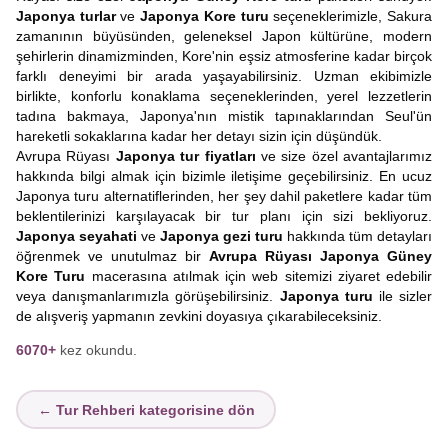
Japonya turlar
ve
Japonya Kore turu
seçeneklerimizle, Sakura
zamanının büyüsünden, geleneksel Japon kültürüne, modern
şehirlerin dinamizminden, Kore'nin eşsiz atmosferine kadar birçok
farklı deneyimi bir arada yaşayabilirsiniz. Uzman ekibimizle
birlikte, konforlu konaklama seçeneklerinden, yerel lezzetlerin
tadına bakmaya, Japonya'nın mistik tapınaklarından Seul'ün
hareketli sokaklarına kadar her detayı sizin için düşündük.
Avrupa Rüyası
Japonya tur fiyatları
ve size özel avantajlarımız
hakkında bilgi almak için bizimle iletişime geçebilirsiniz. En ucuz
Japonya turu alternatiflerinden, her şey dahil paketlere kadar tüm
beklentilerinizi karşılayacak bir tur planı için sizi bekliyoruz.
Japonya seyahati
ve
Japonya gezi turu
hakkında tüm detayları
öğrenmek ve unutulmaz bir
Avrupa Rüyası Japonya Güney
Kore Turu
macerasına atılmak için web sitemizi ziyaret edebilir
veya danışmanlarımızla görüşebilirsiniz.
Japonya turu
ile sizler
de alışveriş yapmanın zevkini doyasıya çıkarabileceksiniz.
6070+
kez okundu.
← Tur Rehberi kategorisine dön