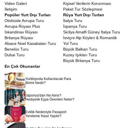
Video Galeri
Kişisel Verilerin Korunması
İletişim
Paket Tur Sözleşmesi
Popüler Yurt Dışı Turları
Rüya Yurt Dışı Turları
Otobüsle Avrupa Turu
İtalya Turu
Avrupa Rüyası Plus
İspanya Turu
İskandinav Rüyası
Sicilya Amalfi Güney İtalya Turu
Britanya Rüyası
İsviçre Alp Köyleri & Romantik
Alsace Noel Kasabaları Turu
Yol Turu
Benelüx Turu
Büyük Balkan Turu
Dubai Turu
Kuzey Işıkları Turu
Büyük Britanya Turu
En Çok Okunanlar
Yurtdışında Kullanılacak Para
Birimi Nedir?
Japonya'dan Ne Alınır?
Hediyelik Eşya Önerileri Neler?
Evlilik Nedeniyle Pasaport
Yenileme Nasıl Yapılır?