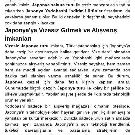
yapabilirsiniz.
Japonya sakura turu
ile eşsiz manzaraların tadını
çıkarırken
Japonya Yodobashi indirimli ürünler
fırsatlarını da
yakalama şansınız olur. Bu iki deneyimi birleştirmek, seyahatinizi
çok daha zengin kılacaktır.
Japonya'ya Vizesiz Gitmek ve Alışveriş
İmkanları
Vizesiz Japonya turu
imkanı, Türk vatandaşları için Japonya'yı
daha cazip bir destinasyon haline getiriyor. Vize derdi olmadan
Japonya'ya seyahat edebilir ve Yodobashi gibi mağazalarda
gönlünüzce alışveriş yapabilirsiniz. Vizesiz seyahat, hem zaman
hem de maddi açıdan avantaj sağlarken, aynı zamanda son
dakika tatil planları yapma esnekliği de sunar. Bu durum,
Japonya gezisi
için daha fazla kişinin kapısını aralar.
Günümüzde birçok gezgin
Japonya turu
ile kolay bir şekilde bu
ülkeye ulaşmaktadır. Yapılan alışverişlerde de ilk sırada teknolojik
ürünler yer alır.
Yodobashi sadece bir alışveriş mağazası olmanın ötesinde,
Japonya'nın teknolojiye olan hayranlığını ve yenilikçilik anlayışını
yansıtan bir kültür merkezidir. Burada sadece ürün satın almakla
kalmaz, aynı zamanda Japonya'nın son teknoloji trendlerini,
tüketici davranışlarını ve pazarlama stratejilerini de