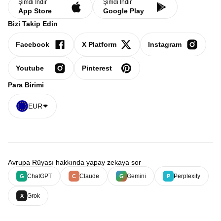
Şimdi İndir
Şimdi İndir
App Store
Google Play
Bizi Takip Edin
Facebook
X Platform
Instagram
Youtube
Pinterest
Para Birimi
EUR
Avrupa Rüyası hakkında yapay zekaya sor
ChatGPT
Claude
Gemini
Perplexity
G
C
G
P
Grok
X