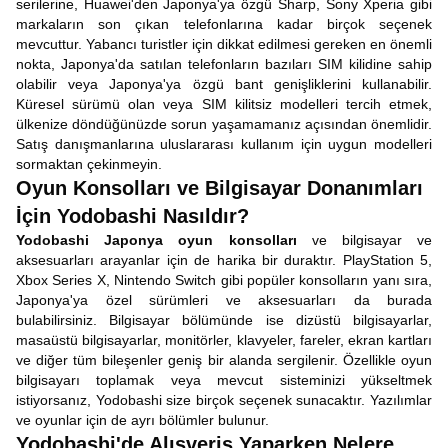
serilerine, Huawei'den Japonya'ya özgü Sharp, Sony Xperia gibi
markaların son çıkan telefonlarına kadar birçok seçenek
mevcuttur. Yabancı turistler için dikkat edilmesi gereken en önemli
nokta, Japonya'da satılan telefonların bazıları SIM kilidine sahip
olabilir veya Japonya'ya özgü bant genişliklerini kullanabilir.
Küresel sürümü olan veya SIM kilitsiz modelleri tercih etmek,
ülkenize döndüğünüzde sorun yaşamamanız açısından önemlidir.
Satış danışmanlarına uluslararası kullanım için uygun modelleri
sormaktan çekinmeyin.
Oyun Konsolları ve Bilgisayar Donanımları
İçin Yodobashi Nasıldır?
Yodobashi Japonya oyun konsolları
ve bilgisayar ve
aksesuarları arayanlar için de harika bir duraktır. PlayStation 5,
Xbox Series X, Nintendo Switch gibi popüler konsolların yanı sıra,
Japonya'ya özel sürümleri ve aksesuarları da burada
bulabilirsiniz. Bilgisayar bölümünde ise dizüstü bilgisayarlar,
masaüstü bilgisayarlar, monitörler, klavyeler, fareler, ekran kartları
ve diğer tüm bileşenler geniş bir alanda sergilenir. Özellikle oyun
bilgisayarı toplamak veya mevcut sisteminizi yükseltmek
istiyorsanız, Yodobashi size birçok seçenek sunacaktır. Yazılımlar
ve oyunlar için de ayrı bölümler bulunur.
Yodobashi'de Alışveriş Yaparken Nelere