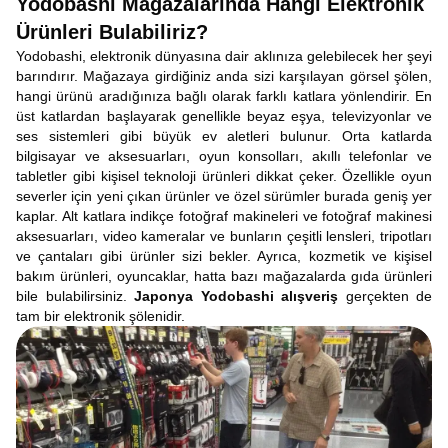
Yodobashi Mağazalarında Hangi Elektronik
Ürünleri Bulabiliriz?
Yodobashi, elektronik dünyasına dair aklınıza gelebilecek her şeyi
barındırır. Mağazaya girdiğiniz anda sizi karşılayan görsel şölen,
hangi ürünü aradığınıza bağlı olarak farklı katlara yönlendirir. En
üst katlardan başlayarak genellikle beyaz eşya, televizyonlar ve
ses sistemleri gibi büyük ev aletleri bulunur. Orta katlarda
bilgisayar ve aksesuarları, oyun konsolları, akıllı telefonlar ve
tabletler gibi kişisel teknoloji ürünleri dikkat çeker. Özellikle oyun
severler için yeni çıkan ürünler ve özel sürümler burada geniş yer
kaplar. Alt katlara indikçe fotoğraf makineleri ve fotoğraf makinesi
aksesuarları, video kameralar ve bunların çeşitli lensleri, tripotları
ve çantaları gibi ürünler sizi bekler. Ayrıca, kozmetik ve kişisel
bakım ürünleri, oyuncaklar, hatta bazı mağazalarda gıda ürünleri
bile bulabilirsiniz.
Japonya Yodobashi alışveriş
gerçekten de
tam bir elektronik şölenidir.