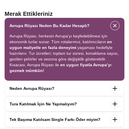
Merak Ettikleriniz
Avrupa Rüyası Neden Bu Kadar Hesaplı?
Avrupa Rüyası, herkesin Avrupa’yı keşfedebilmesi için
ekonomik turlar sunar. Tüm rotalarımız, katılımcıların
en
uygun maliyetle en fazla deneyimi
yaşaması hedefiyle
hazırlanır. Tur ücretleri; toplam tur süresi, konaklama sayısı,
gezilen şehirler ve sezona göre değişiklik gösterebilir.
Kısacası, Avrupa Rüyası ile
en uygun fiyatla Avrupa’yı
gezmek mümkün!
Neden Avrupa Rüyası?
Avrupa Rüyası ile ekonomik bir şekilde
tek seferde birçok
Tura Katılmak İçin Ne Yapmalıyım?
ülkeyi
keşfedin! Ekstra tur ücreti yok, tüm geziler fiyata
dahil.
Profesyonel kokartlı rehberler
,
konforlu oteller
ve
Tur sayfasındaki
“Başvuru Yap”
formunu doldurun ve
benzersiz rotalar
ile Avrupa’yı en keyifli şekilde yaşayın.
Tek Başıma Katılsam Single Farkı Öder miyim?
seyahat sözleşmesini
onaylayın.
İlk taksiti
ödediğinizde
kaydınız tamamlanır ve Avrupa Rüyası’yla yolculuğunuz