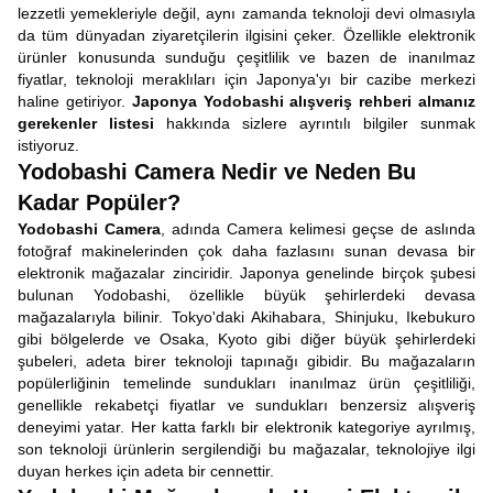
lezzetli yemekleriyle değil, aynı zamanda teknoloji devi olmasıyla
da tüm dünyadan ziyaretçilerin ilgisini çeker. Özellikle elektronik
ürünler konusunda sunduğu çeşitlilik ve bazen de inanılmaz
fiyatlar, teknoloji meraklıları için Japonya'yı bir cazibe merkezi
haline getiriyor.
Japonya Yodobashi alışveriş rehberi almanız
gerekenler listesi
hakkında sizlere ayrıntılı bilgiler sunmak
istiyoruz.
Yodobashi Camera Nedir ve Neden Bu
Kadar Popüler?
Yodobashi Camera
, adında Camera kelimesi geçse de aslında
fotoğraf makinelerinden çok daha fazlasını sunan devasa bir
elektronik mağazalar zinciridir. Japonya genelinde birçok şubesi
bulunan Yodobashi, özellikle büyük şehirlerdeki devasa
mağazalarıyla bilinir. Tokyo'daki Akihabara, Shinjuku, Ikebukuro
gibi bölgelerde ve Osaka, Kyoto gibi diğer büyük şehirlerdeki
şubeleri, adeta birer teknoloji tapınağı gibidir. Bu mağazaların
popülerliğinin temelinde sundukları inanılmaz ürün çeşitliliği,
genellikle rekabetçi fiyatlar ve sundukları benzersiz alışveriş
deneyimi yatar. Her katta farklı bir elektronik kategoriye ayrılmış,
son teknoloji ürünlerin sergilendiği bu mağazalar, teknolojiye ilgi
duyan herkes için adeta bir cennettir.