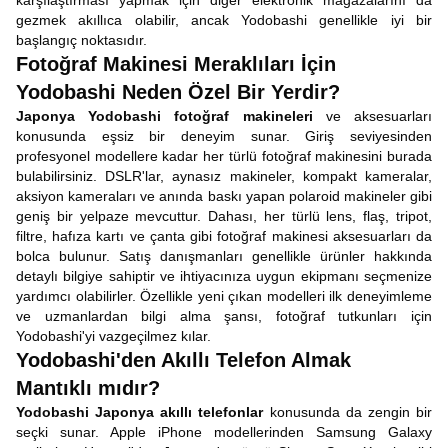
karşılaştırması yapmak için diğer elektronik mağazalarını da
gezmek akıllıca olabilir, ancak Yodobashi genellikle iyi bir
başlangıç noktasıdır.
Fotoğraf Makinesi Meraklıları İçin
Yodobashi Neden Özel Bir Yerdir?
Japonya Yodobashi fotoğraf makineleri
ve aksesuarları
konusunda eşsiz bir deneyim sunar. Giriş seviyesinden
profesyonel modellere kadar her türlü fotoğraf makinesini burada
bulabilirsiniz. DSLR'lar, aynasız makineler, kompakt kameralar,
aksiyon kameraları ve anında baskı yapan polaroid makineler gibi
geniş bir yelpaze mevcuttur. Dahası, her türlü lens, flaş, tripot,
filtre, hafıza kartı ve çanta gibi fotoğraf makinesi aksesuarları da
bolca bulunur. Satış danışmanları genellikle ürünler hakkında
detaylı bilgiye sahiptir ve ihtiyacınıza uygun ekipmanı seçmenize
yardımcı olabilirler. Özellikle yeni çıkan modelleri ilk deneyimleme
ve uzmanlardan bilgi alma şansı, fotoğraf tutkunları için
Yodobashi'yi vazgeçilmez kılar.
Yodobashi'den Akıllı Telefon Almak
Mantıklı mıdır?
Yodobashi Japonya akıllı telefonlar
konusunda da zengin bir
seçki sunar. Apple iPhone modellerinden Samsung Galaxy