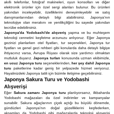
akıllı telefonlar, fotoğraf makineleri, oyun konsolları ve diğer
elektronik ürünler için özel sergi alanları bulunur. Bu ürünleri
yakından inceleyebilir, özelliklerini deneyimleyebilir ve satış
danışmanlarından detaylı bilgi alabilirsiniz. Japonya'nın
teknolojiye olan merakını ve yenilikçiliğini bu sayede yakından
tecrübe edebilirsiniz.
Japonya'da Yodobashi'de alışveriş
yapma ve bu muhteşem
teknoloji cennetini keşfetme arzunuzu anlıyoruz. Eğer Japonya
gezinizi planlarken otel fiyatları, tur seçenekleri, Japonya tur
fiyatları ve genel gezi rehberi gibi konularda daha detaylı bilgiye
ihtiyacınız varsa, Avrupa Rüyası olarak size yardımcı olmaktan
mutluluk duyarız.
Japonya turları
konusunda uzman ekibimizle,
en ucuz Japonya turu
seçeneklerinden,
her şey dahil Japonya
turu
paketlerine kadar geniş bir yelpazede hizmet veriyoruz.
Hayalinizdeki Japonya tatili için bizimle iletişime geçebilirsiniz.
Japonya Sakura Turu ve Yodobashi
Alışverişi
Eğer
Sakura zamanı Japonya turu
planlıyorsanız, ilkbaharda
Yodobashi mağazaları da özel indirimler ve kampanyalar
sunabilir. Sakura ağaçlarının çiçek açtığı bu büyülü dönemde,
gündüzleri Japonya'nın doğal güzelliklerini keşfederken,
akşamları da Yodobashi gibi mağazalarda teknoloji alışverişi