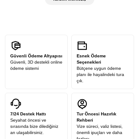
dahil”
anlayışıyla hareket eder ve sizden
hiçbir ekstra tur
öneriler alır ve sonrasında verilen
serbest zamanda
şehri
ücreti
talep etmez. Turlarımızdaki tüm ekstra geziler
kendi temponuzda deneyimleyebilirsiniz.
katılımcılarımıza hediye olarak dahildir.
Güvenli Ödeme Altyapısı
Esnek Ödeme
Güvenli, 3D destekli online
Seçenekleri
ödeme sistemi
Bütçene uygun ödeme
planı ile hayalindeki tura
çık.
7/24 Destek Hattı
Tur Öncesi Hazırlık
Seyahat öncesi ve
Rehberi
sırasında bize dilediğiniz
Vize süreci, valiz listesi,
an ulaşabilirsiniz.
önemli ipuçları ve daha
fazlası.