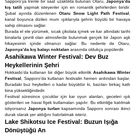
Sapporo’ya trenle bir saat uzaklıkta bulunan Otaru,
Japonya’da
kış tatili
yapmak isteyenler için en romantik şehirlerden biridir.
Şubat ayında düzenlenen
Otaru Snow Light Path Festival
,
kanal boyunca dizilen mum ışıklarıyla şehrin büyülü bir havaya
sahip olmasını sağlar.
Burada el ele yürümek, sıcak çikolata içmek ve kar altındaki tarihi
binalarla çevrili olan atmosferde bulunmak gerçek bir Japon aşk
hikayesinin içinde olmanızı sağlar. Bu nedenle de Otaru,
Japonya’da kış balayı noktaları
arasında oldukça popülerdir.
Asahikawa Winter Festival: Dev Buz
Heykellerinin Şehri
Hokkaido’da kutlanan bir diğer büyük etkinlik
Asahikawa Winter
Festival
, Sapporo’da kutlanan festivalin hemen ardından başlar.
Buradaki buz heykelleri o kadar büyüktür ki, bazıları birkaç katlı
bina yüksekliğindedir.
Festival süresince çocuklar için kar oyun alanları, geceleri ışık
gösterileri ve havai fişek kutlamaları yapılır. Bu etkinliğe katılmak
istiyorsanız
Japonya turları
kapsamında Sapporo sonrası ikinci
durak olarak yer aldığını hatırlatmak isteriz.
Lake Shikotsu Ice Festival: Buzun Işığa
Dönüştüğü An