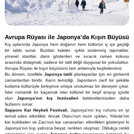
Avrupa Rüyası ile Japonya’da Kışın Büyüsü
Kış aylarında Japonya hem doğanın hem kültürün iç içe geçtiği
bir tablo sunar. Buzdan kaleler, ışıkla süslenmiş tapınaklar,
yöresel stantlar, dans gösterileri ve sıcacık ramen kokusu
arasında dolaşmak, sadece bir tatil değil duygusal bir yolculuktur.
Avrupa Rüyası ile kışın büyüsünü tam anlamıyla keşfedersiniz.
Bu dönem, özellikle
Japonya tatili
planlayanlar için en görkemli
zamanlardan biridir. Karın temizliği, Japonların zarif bir şekilde
kutlama kültürüyle birleşince ortaya unutulmaz bir deneyim çıkar.
İster romantik bir kaçamak ister kültürel bir keşif arayışı içinde
olun
Japonya’nın kış festivalleri
beklentilerinizden daha
fazlasını sunar.
Sapporo Kar Heykeli Festivali
, Japonya’nın kış ruhunu en iyi
temsil eden etkinliktir. Ancak Otaru’nun mum ışıkları, Yokote’nin
kar kulübeleri ve Zao’nun kar canavarları etkinlikleri gösteriyor ki
Japonya’nın kışı yalnızca beyaz renkten oluşmaz. Oldukça renkli