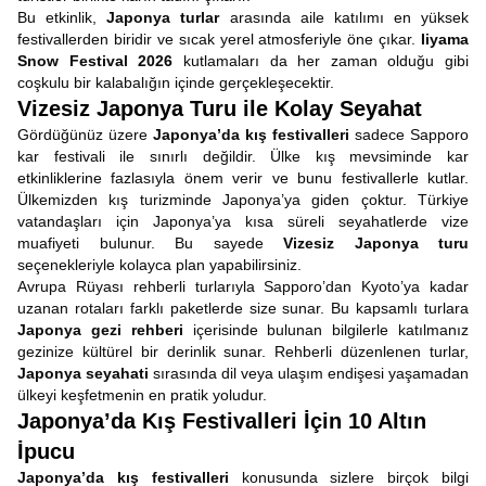
Bu etkinlik,
Japonya turlar
arasında aile katılımı en yüksek
festivallerden biridir ve sıcak yerel atmosferiyle öne çıkar.
Iiyama
Snow Festival 2026
kutlamaları da her zaman olduğu gibi
coşkulu bir kalabalığın içinde gerçekleşecektir.
Vizesiz Japonya Turu ile Kolay Seyahat
Gördüğünüz üzere
Japonya’da kış festivalleri
sadece Sapporo
kar festivali ile sınırlı değildir. Ülke kış mevsiminde kar
etkinliklerine fazlasıyla önem verir ve bunu festivallerle kutlar.
Ülkemizden kış turizminde Japonya’ya giden çoktur. Türkiye
vatandaşları için Japonya’ya kısa süreli seyahatlerde vize
muafiyeti bulunur. Bu sayede
Vizesiz Japonya turu
seçenekleriyle kolayca plan yapabilirsiniz.
Avrupa Rüyası rehberli turlarıyla Sapporo’dan Kyoto’ya kadar
uzanan rotaları farklı paketlerde size sunar. Bu kapsamlı turlara
Japonya gezi rehberi
içerisinde bulunan bilgilerle katılmanız
gezinize kültürel bir derinlik sunar. Rehberli düzenlenen turlar,
Japonya seyahati
sırasında dil veya ulaşım endişesi yaşamadan
ülkeyi keşfetmenin en pratik yoludur.
Japonya’da Kış Festivalleri İçin 10 Altın
İpucu
Japonya’da kış festivalleri
konusunda sizlere birçok bilgi