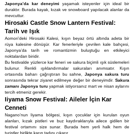
Japonya’da kar deneyimi
yaşamak isteyenler için ideal bir
duraktır. Burada kayak, kızak ve snowboard yapılacak alanlar da
mevcuttur.
Hirosaki Castle Snow Lantern Festival:
Tarih ve Işık
Aomori’deki Hirosaki Kalesi, kışın beyaz örtü altında adeta bir
rüya kalesine dönüşür. Kar fenerleriyle çevrilen kale bahçesi,
Japonya’da tarih ve romantizmin buluştuğu en etkileyici
noktalardan biridir.
Bu festivalde yüzlerce kar feneri ve sakura biçimli ışık süslemeleri
bulunur. Renkli ışıklandırmalar sakuraları anımsatır. Kışın
ortasında baharı çağrıştıran bu sahne,
Japonya sakura turu
sonrasında tekrar ziyaret edilmeye değer bir deneyimdir.
Sakura
zamanı Japonya turu
yapmak istiyorsanız mart ve nisan aylarını
tercih etmeniz gerekir.
Iiyama Snow Festival: Aileler İçin Kar
Cenneti
Nagano’nun Iiyama bölgesi, kışın çocuklar için kurulan oyun
alanları, kızak pistleri ve buz kaydıraklarıyla ailece gidilen bir
festival ortamını size sunar. Burada hem yerli halk hem de
turistler birlikte karın tadını çıkarır.