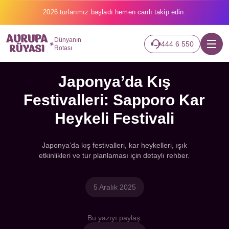
2026 turlarımız başladı hemen canlı takip edin.
Dünyanın
444 6 550
Rotası
Japonya’da Kış
Festivalleri: Sapporo Kar
Heykeli Festivali
Japonya’da kış festivalleri, kar heykelleri, ışık
etkinlikleri ve tur planlaması için detaylı rehber.
5 Aralık 2025
Bu yazıyı paylaş: