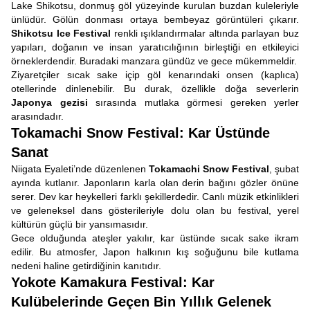
Lake Shikotsu, donmuş göl yüzeyinde kurulan buzdan kuleleriyle
ünlüdür. Gölün donması ortaya bembeyaz görüntüleri çıkarır.
Shikotsu Ice Festival
renkli ışıklandırmalar altında parlayan buz
yapıları, doğanın ve insan yaratıcılığının birleştiği en etkileyici
örneklerdendir. Buradaki manzara gündüz ve gece mükemmeldir.
Ziyaretçiler sıcak sake içip göl kenarındaki onsen (kaplıca)
otellerinde dinlenebilir. Bu durak, özellikle doğa severlerin
Japonya gezisi
sırasında mutlaka görmesi gereken yerler
arasındadır.
Tokamachi Snow Festival: Kar Üstünde
Sanat
Niigata Eyaleti’nde düzenlenen
Tokamachi Snow Festival
, şubat
ayında kutlanır. Japonların karla olan derin bağını gözler önüne
serer. Dev kar heykelleri farklı şekillerdedir. Canlı müzik etkinlikleri
ve geleneksel dans gösterileriyle dolu olan bu festival, yerel
kültürün güçlü bir yansımasıdır.
Gece olduğunda ateşler yakılır, kar üstünde sıcak sake ikram
edilir. Bu atmosfer, Japon halkının kış soğuğunu bile kutlama
nedeni haline getirdiğinin kanıtıdır.
Yokote Kamakura Festival: Kar
Kulübelerinde Geçen Bin Yıllık Gelenek