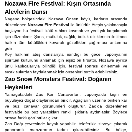
Nozawa Fire Festival: Kışın Ortasında
Alevlerin Dansı
Nagano bölgesindeki Nozawa Onsen köyü, karların arasında
düzenlenen
Nozawa Fire Festival
ile ünlüdür. Ateşin yakılmasıyla
başlayan bu festival, kötü ruhları kovmak ve yeni yılı karşılamak
için düzenlenir. Şans, mutluluk, sağlık, bolluk dileklerinin iletilmesi
halkın tüm kötülükleri kovarak güzellikleri çağırması anlamına
gelir.
Köy halkının ateş danslarıyla ısındığı bu gece, Japonya’nın
spiritüel kültürünü anlamak için eşsiz bir fırsattır. Nozawa ayrıca
ünlü kaplıcalarıyla bilindiği için, festival sonrası dinlenmek ve
sıcak sulardan faydalanmak için onsenleri tercih edebilirsiniz.
Zao Snow Monsters Festival: Doğanın
Heykelleri
Yamagata’daki Zao Kar Canavarları, Japonya’da kışın en
büyüleyici doğal olaylarından biridir. Ağaçların üzerine biriken kar
ve buz, canavar görünümleri oluşturur. Zao’da düzenlenen
festivalde bu buz yaratıkları renkli ışıklarla aydınlatılır. Böylece
ortaya farklı görüntüler çıkar.
Zao Dağı çevresinde kayak yapabilir, teleferikle zirveye çıkarak
panoramik manzaranın tadını çıkarabilirsiniz. Bu bölge,