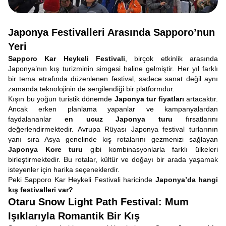
Japonya Festivalleri Arasında Sapporo’nun
Yeri
Sapporo Kar Heykeli Festivali
, birçok etkinlik arasında
Japonya’nın kış turizminin simgesi haline gelmiştir. Her yıl farklı
bir tema etrafında düzenlenen festival, sadece sanat değil aynı
zamanda teknolojinin de sergilendiği bir platformdur.
Kışın bu yoğun turistik dönemde
Japonya tur fiyatları
artacaktır.
Ancak erken planlama yapanlar ve kampanyalardan
faydalananlar
en ucuz Japonya turu
fırsatlarını
değerlendirmektedir. Avrupa Rüyası Japonya festival turlarının
yanı sıra Asya genelinde kış rotalarını gezmenizi sağlayan
Japonya Kore turu
gibi kombinasyonlarla farklı ülkeleri
birleştirmektedir. Bu rotalar, kültür ve doğayı bir arada yaşamak
isteyenler için harika seçeneklerdir.
Peki Sapporo Kar Heykeli Festivali haricinde
Japonya’da hangi
kış festivalleri var?
Otaru Snow Light Path Festival: Mum
Işıklarıyla Romantik Bir Kış