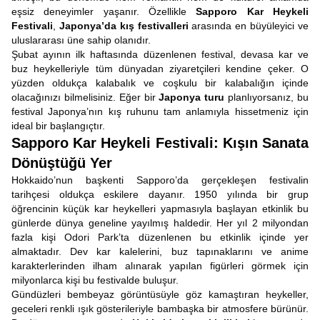
eşsiz deneyimler yaşanır. Özellikle
Sapporo Kar Heykeli
Festivali
,
Japonya’da kış festivalleri
arasında en büyüleyici ve
uluslararası üne sahip olanıdır.
Şubat ayının ilk haftasında düzenlenen festival, devasa kar ve
buz heykelleriyle tüm dünyadan ziyaretçileri kendine çeker. O
yüzden oldukça kalabalık ve coşkulu bir kalabalığın içinde
olacağınızı bilmelisiniz. Eğer bir
Japonya turu
planlıyorsanız, bu
festival Japonya’nın kış ruhunu tam anlamıyla hissetmeniz için
ideal bir başlangıçtır.
Sapporo Kar Heykeli Festivali: Kışın Sanata
Dönüştüğü Yer
Hokkaido’nun başkenti Sapporo’da gerçekleşen festivalin
tarihçesi oldukça eskilere dayanır. 1950 yılında bir grup
öğrencinin küçük kar heykelleri yapmasıyla başlayan etkinlik bu
günlerde dünya geneline yayılmış haldedir. Her yıl 2 milyondan
fazla kişi Odori Park’ta düzenlenen bu etkinlik içinde yer
almaktadır. Dev kar kalelerini, buz tapınaklarını ve anime
karakterlerinden ilham alınarak yapılan figürleri görmek için
milyonlarca kişi bu festivalde buluşur.
Gündüzleri bembeyaz görüntüsüyle göz kamaştıran heykeller,
geceleri renkli ışık gösterileriyle bambaşka bir atmosfere bürünür.