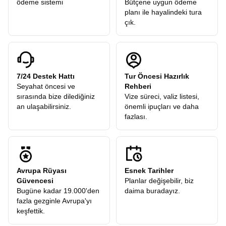
ödeme sistemi
Bütçene uygun ödeme
planı ile hayalindeki tura
çık.
7/24 Destek Hattı
Tur Öncesi Hazırlık
Seyahat öncesi ve
Rehberi
sırasında bize dilediğiniz
Vize süreci, valiz listesi,
an ulaşabilirsiniz.
önemli ipuçları ve daha
fazlası.
Avrupa Rüyası
Esnek Tarihler
Güvencesi
Planlar değişebilir, biz
Bugüne kadar 19.000'den
daima buradayız.
fazla gezginle Avrupa'yı
keşfettik.