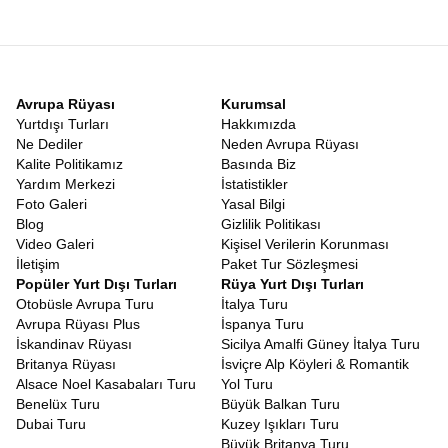
Avrupa Rüyası
Kurumsal
Yurtdışı Turları
Hakkımızda
Ne Dediler
Neden Avrupa Rüyası
Kalite Politikamız
Basında Biz
Yardım Merkezi
İstatistikler
Foto Galeri
Yasal Bilgi
Blog
Gizlilik Politikası
Video Galeri
Kişisel Verilerin Korunması
İletişim
Paket Tur Sözleşmesi
Popüler Yurt Dışı Turları
Rüya Yurt Dışı Turları
Otobüsle Avrupa Turu
İtalya Turu
Avrupa Rüyası Plus
İspanya Turu
İskandinav Rüyası
Sicilya Amalfi Güney İtalya Turu
Britanya Rüyası
İsviçre Alp Köyleri & Romantik
Alsace Noel Kasabaları Turu
Yol Turu
Benelüx Turu
Büyük Balkan Turu
Dubai Turu
Kuzey Işıkları Turu
Büyük Britanya Turu