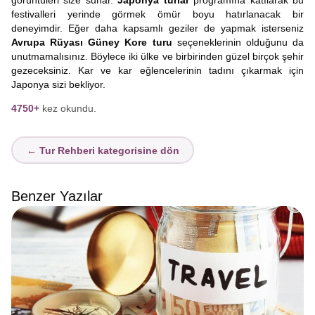
görüntüleri size sunar.
Japonya turlar
programına katılarak bu
festivalleri yerinde görmek ömür boyu hatırlanacak bir
deneyimdir. Eğer daha kapsamlı geziler de yapmak isterseniz
Avrupa Rüyası Güney Kore turu
seçeneklerinin olduğunu da
unutmamalısınız. Böylece iki ülke ve birbirinden güzel birçok şehir
gezeceksiniz. Kar ve kar eğlencelerinin tadını çıkarmak için
Japonya sizi bekliyor.
4750+
kez okundu.
← Tur Rehberi kategorisine dön
Benzer Yazılar