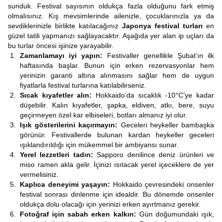
sunduk. Festival sayısının oldukça fazla olduğunu fark etmiş
olmalısınız. Kış mevsimlerinde ailenizle, çocuklarınızla ya da
sevdiklerinizle birlikte katılacağınız
Japonya festival turları
en
güzel tatili yapmanızı sağlayacaktır. Aşağıda yer alan ip uçları da
bu turlar öncesi işinize yarayabilir.
Zamanlamayı iyi yapın:
Festivaller genellikle Şubat’ın ilk
haftasında başlar. Bunun için erken rezervasyonlar hem
yerinizin garanti altına alınmasını sağlar hem de uygun
fiyatlarla festival turlarına katılabilirseniz.
Sıcak kıyafetler alın:
Hokkaido’da sıcaklık -10°C’ye kadar
düşebilir. Kalın kıyafetler, şapka, eldiven, atkı, bere, suyu
geçirmeyen özel kar elbiseleri, botları almanız iyi olur.
Işık gösterilerini kaçırmayın:
Geceleri heykeller bambaşka
görünür. Festivallerde bulunan kardan heykeller geceleri
ışıklandırıldığı için mükemmel bir ambiyansı sunar.
Yerel lezzetleri tadın:
Sapporo denilince deniz ürünleri ve
miso ramen akla gelir. İçinizi ısıtacak yerel içeceklere de yer
vermelisiniz.
Kaplıca deneyimi yaşayın:
Hokkaido çevresindeki onsenler
festival sonrası dinlenme için idealdir. Bu dönemde onsenler
oldukça dolu olacağı için yerinizi erken ayırtmanız gerekir.
Fotoğraf için sabah erken kalkın:
Gün doğumundaki ışık,