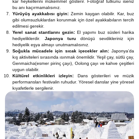
kar heykellerini mükemmel gösterir. Fotoğraf tutkunu iseniz
bu anı kaçırmamalısınız.
Yürüyüş ayakkabısı giyin:
Zemin kaygan olabilir. Kar, buz
gibi olumsuzluklardan korunmak için özel ayakkabıların tercih
edilmesi gerekir.
Yerel sanat stantlarını gezin:
El yapımı buz süsleri harika
hediyeliklerdir.
Japonya turu
dönüşü sevdikleriniz için
hediyelik eşya almayı unutmamalısınız.
Soğukla mücadele için sıcak içecekler alın:
Japonya’da
kış aktiviteleri sırasında ısınmak önemlidir. Yeşil çay, sütlü çay,
Genmaicha(esmer pirinç çayı), Oolong çayı ve kahve çeşitleri
uygun olabilir.
Kültürel etkinlikleri izleyin:
Dans gösterileri ve müzik
performansları festivalin ruhudur. Yöresel danslar yine yöresel
kıyafetlerle sergilenir.