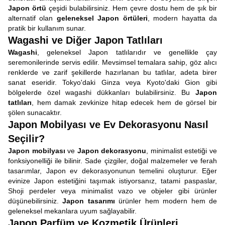
Japon örtü
çeşidi bulabilirsiniz. Hem çevre dostu hem de şık bir
alternatif olan
geleneksel Japon örtüleri
, modern hayatta da
pratik bir kullanım sunar.
Wagashi ve Diğer Japon Tatlıları
Wagashi
, geleneksel Japon tatlılarıdır ve genellikle çay
seremonilerinde servis edilir. Mevsimsel temalara sahip, göz alıcı
renklerde ve zarif şekillerde hazırlanan bu tatlılar, adeta birer
sanat eseridir. Tokyo'daki Ginza veya Kyoto'daki Gion gibi
bölgelerde özel wagashi dükkanları bulabilirsiniz. Bu
Japon
tatlıları
, hem damak zevkinize hitap edecek hem de görsel bir
şölen sunacaktır.
Japon Mobilyası ve Ev Dekorasyonu Nasıl
Seçilir?
Japon mobilyası
ve
Japon dekorasyonu
, minimalist estetiği ve
fonksiyonelliği ile bilinir. Sade çizgiler, doğal malzemeler ve ferah
tasarımlar, Japon ev dekorasyonunun temelini oluşturur. Eğer
evinize Japon estetiğini taşımak istiyorsanız, tatami paspaslar,
Shoji perdeler veya minimalist vazo ve objeler gibi ürünler
düşünebilirsiniz.
Japon tasarımı
ürünler hem modern hem de
geleneksel mekanlara uyum sağlayabilir.
Japon Parfüm ve Kozmetik Ürünleri