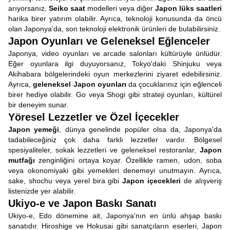
arıyorsanız,
Seiko saat
modelleri veya diğer
Japon lüks saatleri
harika birer yatırım olabilir. Ayrıca, teknoloji konusunda da öncü
olan Japonya'da, son teknoloji elektronik ürünleri de bulabilirsiniz.
Japon Oyunları ve Geleneksel Eğlenceler
Japonya, video oyunları ve arcade salonları kültürüyle ünlüdür.
Eğer oyunlara ilgi duyuyorsanız, Tokyo'daki Shinjuku veya
Akihabara bölgelerindeki oyun merkezlerini ziyaret edebilirsiniz.
Ayrıca,
geleneksel Japon oyunları
da çocuklarınız için eğlenceli
birer hediye olabilir. Go veya Shogi gibi strateji oyunları, kültürel
bir deneyim sunar.
Yöresel Lezzetler ve Özel İçecekler
Japon yemeği
, dünya genelinde popüler olsa da, Japonya'da
tadabileceğiniz çok daha farklı lezzetler vardır. Bölgesel
spesiyaliteler, sokak lezzetleri ve geleneksel restoranlar,
Japon
mutfağı
zenginliğini ortaya koyar. Özellikle ramen, udon, soba
veya okonomiyaki gibi yemekleri denemeyi unutmayın. Ayrıca,
sake, shochu veya yerel bira gibi
Japon içecekleri
de alışveriş
listenizde yer alabilir.
Ukiyo-e ve Japon Baskı Sanatı
Ukiyo-e, Edo dönemine ait, Japonya'nın en ünlü ahşap baskı
sanatıdır. Hiroshige ve Hokusai gibi sanatçıların eserleri, Japon