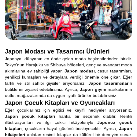
Japon Modası ve Tasarımcı Ürünleri
Japonya, dünyanın en önde gelen moda başkentlerinden biridir.
Tokyo'nun Harajuku ve Shibuya bölgeleri, genç ve avangart moda
akımlarına ev sahipliği yapar.
Japon modası
, cesur tasarımları,
yenilikçi kumaşları ve detaylara verdiği önemle öne çıkar. Eğer
farklı ve stil sahibi giysiler arıyorsanız,
Japon tasarımcılar
ın
butiklerini ziyaret edebilirsiniz. Ayrıca,
Japon giyim
markalarının
outlet mağazalarında da uygun fiyatlı ürünler bulabilirsiniz.
Japon Çocuk Kitapları ve Oyuncakları
Eğer çocuklarınız için eğitici ve keyifli hediyeler arıyorsanız,
Japon çocuk kitapları
harika bir seçenek olabilir. Renkli
illüstrasyonları ve ilgi çekici hikâyeleriyle
Japonca çocuk
kitapları
, çocukların hayal gücünü besleyecektir. Ayrıca,
Japon
hikâyeleri
anlatan resimli kitaplar da kültürel bir deneyim sunar.