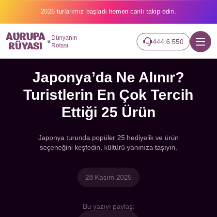
2026 turlarımız başladı hemen canlı takip edin.
Dünyanın
444 6 550
Rotası
Japonya’da Ne Alınır?
Turistlerin En Çok Tercih
Ettiği 25 Ürün
Japonya turunda popüler 25 hediyelik ve ürün
seçeneğini keşfedin, kültürü yanınıza taşıyın.
28 Kasım 2025
Bu yazıyı paylaş: