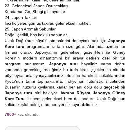
Yüksek kaliteli kalemler, defterler, bantlar.
23. Geleneksel Japon Oyuncakları
Kendama, Go, Shogi gibi oyunlar.
24. Japon Takıları
İnci kolyeler, gümüş takılar, geleneksel motifler.
25. Japon Aromalı Sabunlar
Doğal içerikli, hoş kokulu sabunlar.
Uzak Doğu'nun büyülü atmosferini deneyimlemek için
Japonya
Kore turu
programlarımız tam size göre. Alanında uzman tur
firması olarak Japonya'nın geleneksel güzellikleri ile Güney
Kore'nin modern dinamizmini bir araya getiren özel bir tur
programı sunuyoruz.
Japonya turu
hayaliniz varsa doğru
zamanda gerçekleştireceğimiz bu turla kiraz çiçeklerinin altında
büyüleyici anlar yaşayabilirsiniz. Seul'ün hareketli sokaklarından
Kyoto'nun tarihi tapınaklarına, Tokyo'nun futuristik siluetinden
Busan'ın huzurlu kıyılarına kadar her anı dolu dolu geçecek bir
Japonya turu
sizi bekliyor.
Avrupa Rüyası Japonya Güney
Kore Turu
ile hem geleneksel hem de modern Uzak Doğu'nun
kalbini keşfetmek için hemen yerinizi ayırtabilirsiniz.
7800+
kez okundu.