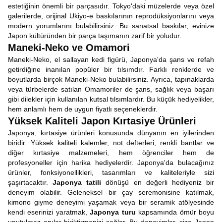
estetiğinin önemli bir parçasıdır. Tokyo'daki müzelerde veya özel
galerilerde, orijinal Ukiyo-e baskılarının reprodüksiyonlarını veya
modern yorumlarını bulabilirsiniz. Bu sanatsal baskılar, evinize
Japon kültüründen bir parça taşımanın zarif bir yoludur.
Maneki-Neko ve Omamori
Maneki-Neko, el sallayan kedi figürü, Japonya'da şans ve refah
getirdiğine inanılan popüler bir tılsımdır. Farklı renklerde ve
boyutlarda birçok Maneki-Neko bulabilirsiniz. Ayrıca, tapınaklarda
veya türbelerde satılan Omamoriler de şans, sağlık veya başarı
gibi dilekler için kullanılan kutsal tılsımlardır. Bu küçük hediyelikler,
hem anlamlı hem de uygun fiyatlı seçeneklerdir.
Yüksek Kaliteli Japon Kırtasiye Ürünleri
Japonya, kırtasiye ürünleri konusunda dünyanın en iyilerinden
biridir. Yüksek kaliteli kalemler, not defterleri, renkli bantlar ve
diğer kırtasiye malzemeleri, hem öğrenciler hem de
profesyoneller için harika hediyelerdir. Japonya'da bulacağınız
ürünler, fonksiyonellikleri, tasarımları ve kaliteleriyle sizi
şaşırtacaktır.
Japonya tatili
dönüşü en değerli hediyeniz bir
deneyim olabilir. Geleneksel bir çay seremonisine katılmak,
kimono giyme deneyimi yaşamak veya bir seramik atölyesinde
kendi eserinizi yaratmak,
Japonya turu
kapsamında ömür boyu