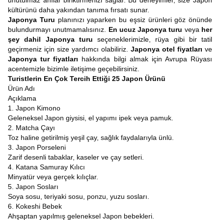
unutulmaz anılar biriktirmenizi sağlar. Bu deneyimler, size Japon
kültürünü daha yakından tanıma fırsatı sunar.
Japonya Turu
planınızı yaparken bu eşsiz ürünleri göz önünde
bulundurmayı unutmamalısınız.
En ucuz Japonya turu
veya
her
şey dahil Japonya turu
seçeneklerimizle, rüya gibi bir tatil
geçirmeniz için size yardımcı olabiliriz.
Japonya otel fiyatları
ve
Japonya tur fiyatları
hakkında bilgi almak için Avrupa Rüyası
acentemizle bizimle iletişime geçebilirsiniz.
Turistlerin En Çok Tercih Ettiği 25 Japon Ürünü
Ürün Adı
Açıklama
1. Japon Kimono
Geleneksel Japon giysisi, el yapımı ipek veya pamuk.
2. Matcha Çayı
Toz haline getirilmiş yeşil çay, sağlık faydalarıyla ünlü.
3. Japon Porseleni
Zarif desenli tabaklar, kaseler ve çay setleri.
4. Katana Samuray Kılıcı
Minyatür veya gerçek kılıçlar.
5. Japon Sosları
Soya sosu, teriyaki sosu, ponzu, yuzu sosları.
6. Kokeshi Bebek
Ahşaptan yapılmış geleneksel Japon bebekleri.