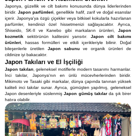
Japonya, güzellik ve cilt bakımı konusunda dünya liderlerinden
biridir.
Japon parfümleri
, genellikle hafif, zarif ve doğal esanslar
içerir. Japonya'ya özgü çiçekler veya bitkisel kokularla hazırlanan
parfümler, kendinizi özel hissetmenizi sağlayacaktır. Ayrıca,
Shiseido, SK-II ve Kanebo gibi markaların ürünleri,
Japon
kozmetik
sektörünün kalitesini yansıtır.
Japon cilt bakımı
ürünleri
, hassas formülleri ve etkili içerikleriyle bilinir. Doğal
bileşenlerle üretilen
Japon sabunu
ve organik ürünleri de
cildinize iyi bakacaktır.
Japon Takıları ve El İşçiliği
Japon takıları
, geleneksel motiflerle modern tasarımı harmanlar.
İnci takılar, Japonya'nın en ünlü mücevherlerinden biridir.
Mikimoto ve Tasaki gibi markalar, dünya çapında tanınan yüksek
kaliteli inci takılar sunar. Ayrıca, gümüşten yapılmış, geleneksel
Japon desenleriyle süslenmiş
Japon gümüş takılar
da şık birer
hatıra olabilir.