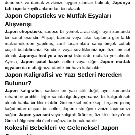
denemek ve damak zevkinize uygun olanları bulmak,
Japonya
tatili
içinde keyifli anlarından biri olacak.
Japon Chopsticks ve Mutfak Eşyaları
Alışverişi
Japon chopsticks
, sadece bir yemek aracı değil, aynı zamanda
bir sanat eseridir. Ahşap, bambu veya lake kaplama gibi farklı
malzemelerden yapılmış, zarif tasarımlara sahip birçok çubuk
çeşidi bulabilirsiniz. Kendiniz veya sevdikleriniz için özel bir set
almak,
Japonya hediye alışverişi
listenizde mutlaka yer almalı.
Ayrıca,
Japon çatal kaşık
setleri veya diğer
Japon mutfak
eşyaları
da mutfağınıza otantik bir hava katacaktır.
Japon Kaligrafisi ve Yazı Setleri Nereden
Bulunur?
Japon kaligrafisi
, sadece bir yazı stili değil, aynı zamanda
ruhani bir pratiktir. Eğer sanata ilgi duyuyorsanız, bir kaligrafi seti
almak harika bir fikir olabilir. Geleneksel mürekkep, fırça ve pirinç
kağıdından oluşan bu setler, Japon estetiğini evinize taşımanızı
sağlar.
Japon yazı seti
veya kaligrafi ürünleri, özellikle Tokyo'nun
Ginza bölgesindeki özel mağazalarda bulunabilir.
Kokeshi Bebekleri ve Geleneksel Japon