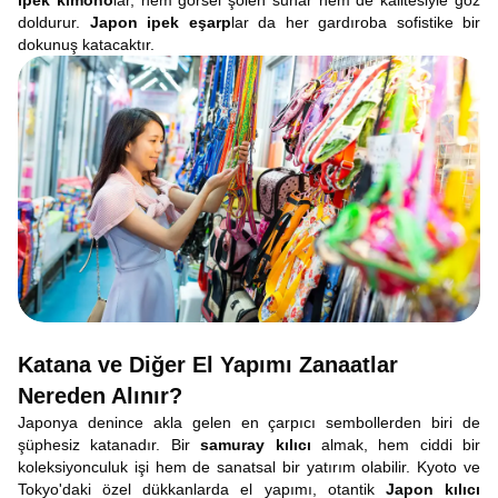
ipek kimono
lar, hem görsel şölen sunar hem de kalitesiyle göz
doldurur.
Japon ipek eşarp
lar da her gardıroba sofistike bir
dokunuş katacaktır.
Katana ve Diğer El Yapımı Zanaatlar
Nereden Alınır?
Japonya denince akla gelen en çarpıcı sembollerden biri de
şüphesiz katanadır. Bir
samuray kılıcı
almak, hem ciddi bir
koleksiyonculuk işi hem de sanatsal bir yatırım olabilir. Kyoto ve
Tokyo'daki özel dükkanlarda el yapımı, otantik
Japon kılıcı