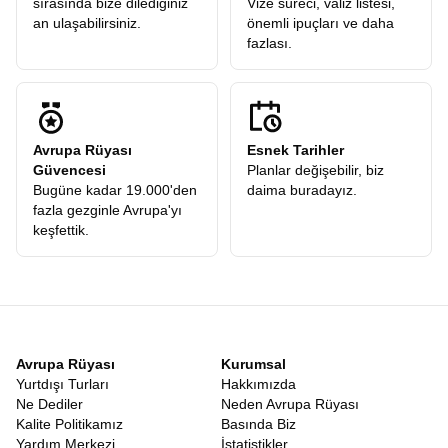
sırasında bize dilediğiniz
Vize süreci, valiz listesi,
an ulaşabilirsiniz.
önemli ipuçları ve daha
fazlası.
Avrupa Rüyası
Esnek Tarihler
Güvencesi
Planlar değişebilir, biz
Bugüne kadar 19.000'den
daima buradayız.
fazla gezginle Avrupa'yı
keşfettik.
Avrupa Rüyası
Kurumsal
Yurtdışı Turları
Hakkımızda
Ne Dediler
Neden Avrupa Rüyası
Kalite Politikamız
Basında Biz
Yardım Merkezi
İstatistikler