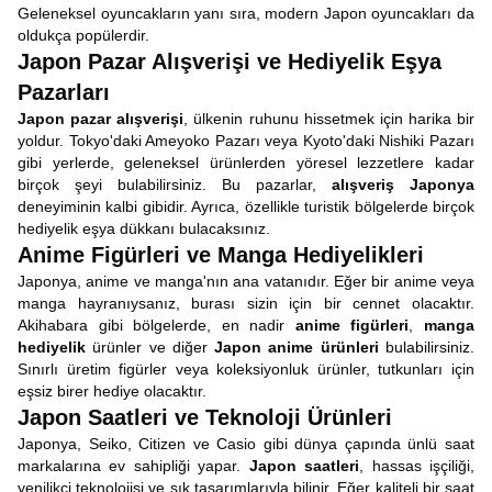
Geleneksel oyuncakların yanı sıra, modern Japon oyuncakları da
oldukça popülerdir.
Japon Pazar Alışverişi ve Hediyelik Eşya
Pazarları
Japon pazar alışverişi
, ülkenin ruhunu hissetmek için harika bir
yoldur. Tokyo'daki Ameyoko Pazarı veya Kyoto'daki Nishiki Pazarı
gibi yerlerde, geleneksel ürünlerden yöresel lezzetlere kadar
birçok şeyi bulabilirsiniz. Bu pazarlar,
alışveriş Japonya
deneyiminin kalbi gibidir. Ayrıca, özellikle turistik bölgelerde birçok
hediyelik eşya dükkanı bulacaksınız.
Anime Figürleri ve Manga Hediyelikleri
Japonya, anime ve manga'nın ana vatanıdır. Eğer bir anime veya
manga hayranıysanız, burası sizin için bir cennet olacaktır.
Akihabara gibi bölgelerde, en nadir
anime figürleri
,
manga
hediyelik
ürünler ve diğer
Japon anime ürünleri
bulabilirsiniz.
Sınırlı üretim figürler veya koleksiyonluk ürünler, tutkunları için
eşsiz birer hediye olacaktır.
Japon Saatleri ve Teknoloji Ürünleri
Japonya, Seiko, Citizen ve Casio gibi dünya çapında ünlü saat
markalarına ev sahipliği yapar.
Japon saatleri
, hassas işçiliği,
yenilikçi teknolojisi ve şık tasarımlarıyla bilinir. Eğer kaliteli bir saat