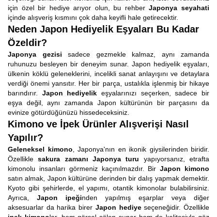
için özel bir hediye arıyor olun, bu rehber
Japonya seyahati
içinde alışveriş kısmını çok daha keyifli hale getirecektir.
Neden Japon Hediyelik Eşyaları Bu Kadar
Özeldir?
Japonya gezisi
sadece gezmekle kalmaz, aynı zamanda
ruhunuzu besleyen bir deneyim sunar. Japon hediyelik eşyaları,
ülkenin köklü geleneklerini, incelikli sanat anlayışını ve detaylara
verdiği önemi yansıtır. Her bir parça, ustalıkla işlenmiş bir hikaye
barındırır.
Japon hediyelik
eşyalarınızı seçerken, sadece bir
eşya değil, aynı zamanda Japon kültürünün bir parçasını da
evinize götürdüğünüzü hissedeceksiniz.
Kimono ve İpek Ürünler Alışverişi Nasıl
Yapılır?
Geleneksel kimono
, Japonya'nın en ikonik giysilerinden biridir.
Özellikle
sakura zamanı Japonya turu
yapıyorsanız, etrafta
kimonolu insanları görmeniz kaçınılmazdır. Bir
Japon kimono
satın almak, Japon kültürüne derinden bir dalış yapmak demektir.
Kyoto gibi şehirlerde, el yapımı, otantik kimonolar bulabilirsiniz.
Ayrıca,
Japon ipeği
nden yapılmış eşarplar veya diğer
aksesuarlar da harika birer
Japon hediye
seçeneğidir. Özellikle