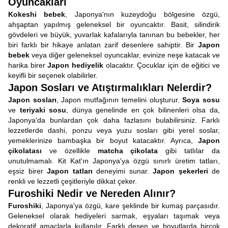
Oyuncakları
Kokeshi bebek
, Japonya'nın kuzeydoğu bölgesine özgü,
ahşaptan yapılmış geleneksel bir oyuncaktır. Basit, silindirik
gövdeleri ve büyük, yuvarlak kafalarıyla tanınan bu bebekler, her
biri farklı bir hikaye anlatan zarif desenlere sahiptir. Bir
Japon
bebek
veya diğer geleneksel oyuncaklar, evinize neşe katacak ve
harika birer
Japon hediyelik
olacaktır. Çocuklar için de eğitici ve
keyifli bir seçenek olabilirler.
Japon Sosları ve Atıştırmalıkları Nelerdir?
Japon sosları
, Japon mutfağının temelini oluşturur.
Soya sosu
ve
teriyaki sosu
, dünya genelinde en çok bilinenleri olsa da,
Japonya'da bunlardan çok daha fazlasını bulabilirsiniz. Farklı
lezzetlerde dashi, ponzu veya yuzu sosları gibi yerel soslar,
yemeklerinize bambaşka bir boyut katacaktır. Ayrıca,
Japon
çikolatası
ve özellikle
matcha çikolata
gibi tatlılar da
unutulmamalı. Kit Kat'ın Japonya'ya özgü sınırlı üretim tatları,
eşsiz birer
Japon tatları
deneyimi sunar.
Japon şekerleri
de
renkli ve lezzetli çeşitleriyle dikkat çeker.
Furoshiki Nedir ve Nereden Alınır?
Furoshiki
, Japonya'ya özgü, kare şeklinde bir kumaş parçasıdır.
Geleneksel olarak hediyeleri sarmak, eşyaları taşımak veya
dekoratif amaçlarla kullanılır. Farklı desen ve boyutlarda birçok