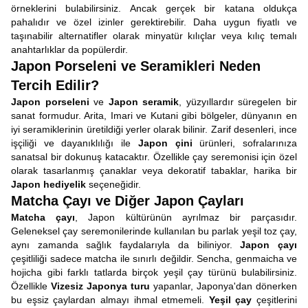
örneklerini bulabilirsiniz. Ancak gerçek bir katana oldukça
pahalıdır ve özel izinler gerektirebilir. Daha uygun fiyatlı ve
taşınabilir alternatifler olarak minyatür kılıçlar veya kılıç temalı
anahtarlıklar da popülerdir.
Japon Porseleni ve Seramikleri Neden
Tercih Edilir?
Japon porseleni
ve
Japon seramik
, yüzyıllardır süregelen bir
sanat formudur. Arita, Imari ve Kutani gibi bölgeler, dünyanın en
iyi seramiklerinin üretildiği yerler olarak bilinir. Zarif desenleri, ince
işçiliği ve dayanıklılığı ile
Japon çini
ürünleri, sofralarınıza
sanatsal bir dokunuş katacaktır. Özellikle çay seremonisi için özel
olarak tasarlanmış çanaklar veya dekoratif tabaklar, harika bir
Japon hediyelik
seçeneğidir.
Matcha Çayı ve Diğer Japon Çayları
Matcha çayı
, Japon kültürünün ayrılmaz bir parçasıdır.
Geleneksel çay seremonilerinde kullanılan bu parlak yeşil toz çay,
aynı zamanda sağlık faydalarıyla da biliniyor.
Japon çayı
çeşitliliği sadece matcha ile sınırlı değildir. Sencha, genmaicha ve
hojicha gibi farklı tatlarda birçok yeşil çay türünü bulabilirsiniz.
Özellikle
Vizesiz Japonya turu
yapanlar, Japonya'dan dönerken
bu eşsiz çaylardan almayı ihmal etmemeli.
Yeşil çay
çeşitlerini