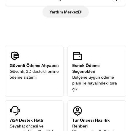
ifadeleri bilmeniz gezinizde kolaylık sağlar, ancak bilmeseniz
otobüste bilgilendirme yapılır, ardından rehber eşliğinde
de hiç sorun değil rehberlerimiz her adımda yanınızda!
Hayır, ödemezsiniz. Avrupa Rüyası,
“tüm ekstra turlar
şehir turu gerçekleştirilir. Tarihi yerleri gezer, rehberimizden
Yardım Merkezi
dahil”
anlayışıyla hareket eder ve sizden
hiçbir ekstra tur
öneriler alır ve sonrasında verilen
serbest zamanda
şehri
ücreti
talep etmez. Turlarımızdaki tüm ekstra geziler
kendi temponuzda deneyimleyebilirsiniz.
katılımcılarımıza hediye olarak dahildir.
Güvenli Ödeme Altyapısı
Esnek Ödeme
Güvenli, 3D destekli online
Seçenekleri
ödeme sistemi
Bütçene uygun ödeme
planı ile hayalindeki tura
çık.
7/24 Destek Hattı
Tur Öncesi Hazırlık
Seyahat öncesi ve
Rehberi