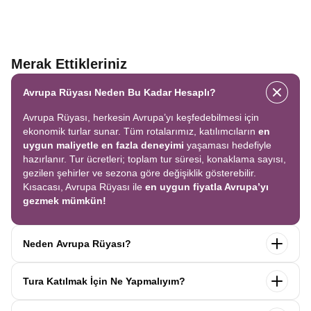
Merak Ettikleriniz
Avrupa Rüyası Neden Bu Kadar Hesaplı?
Avrupa Rüyası, herkesin Avrupa’yı keşfedebilmesi için
ekonomik turlar sunar. Tüm rotalarımız, katılımcıların
en
uygun maliyetle en fazla deneyimi
yaşaması hedefiyle
hazırlanır. Tur ücretleri; toplam tur süresi, konaklama sayısı,
gezilen şehirler ve sezona göre değişiklik gösterebilir.
Kısacası, Avrupa Rüyası ile
en uygun fiyatla Avrupa’yı
gezmek mümkün!
Neden Avrupa Rüyası?
Avrupa Rüyası ile ekonomik bir şekilde
tek seferde birçok
Tura Katılmak İçin Ne Yapmalıyım?
ülkeyi
keşfedin! Ekstra tur ücreti yok, tüm geziler fiyata
dahil.
Profesyonel kokartlı rehberler
,
konforlu oteller
ve
Tur sayfasındaki
“Başvuru Yap”
formunu doldurun ve
benzersiz rotalar
ile Avrupa’yı en keyifli şekilde yaşayın.