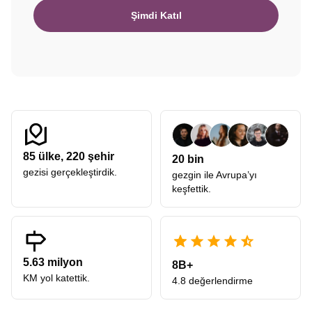
Şimdi Katıl
85
ülke,
220
şehir
20 bin
gezisi gerçekleştirdik.
gezgin ile Avrupa’yı
keşfettik.
5.63 milyon
8B+
KM yol katettik.
4.8 değerlendirme