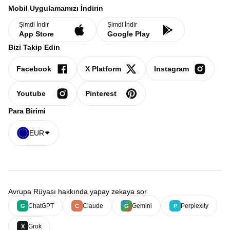
Mobil Uygulamamızı İndirin
Şimdi İndir
Şimdi İndir
App Store
Google Play
Bizi Takip Edin
Facebook
X Platform
Instagram
Youtube
Pinterest
Para Birimi
EUR
Avrupa Rüyası hakkında yapay zekaya sor
ChatGPT
Claude
Gemini
Perplexity
G
C
G
P
Grok
X