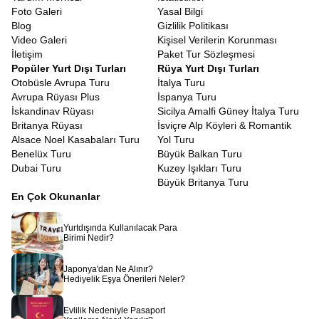
Foto Galeri
Yasal Bilgi
Blog
Gizlilik Politikası
Video Galeri
Kişisel Verilerin Korunması
İletişim
Paket Tur Sözleşmesi
Popüler Yurt Dışı Turları
Rüya Yurt Dışı Turları
Otobüsle Avrupa Turu
İtalya Turu
Avrupa Rüyası Plus
İspanya Turu
İskandinav Rüyası
Sicilya Amalfi Güney İtalya Turu
Britanya Rüyası
İsviçre Alp Köyleri & Romantik
Alsace Noel Kasabaları Turu
Yol Turu
Benelüx Turu
Büyük Balkan Turu
Dubai Turu
Kuzey Işıkları Turu
Büyük Britanya Turu
En Çok Okunanlar
Yurtdışında Kullanılacak Para
Birimi Nedir?
Japonya'dan Ne Alınır?
Hediyelik Eşya Önerileri Neler?
Evlilik Nedeniyle Pasaport