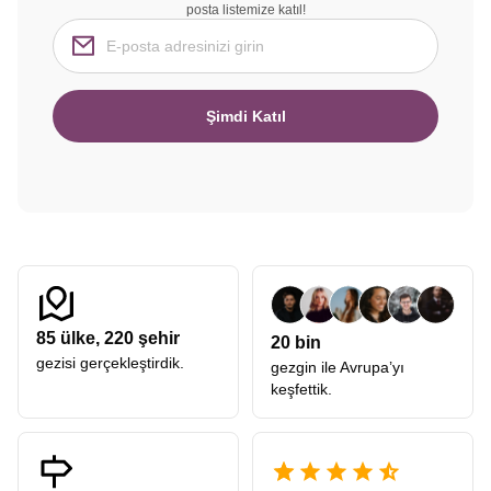
posta listemize katıl!
Şimdi Katıl
85
ülke,
220
şehir
20 bin
gezisi gerçekleştirdik.
gezgin ile Avrupa’yı
keşfettik.