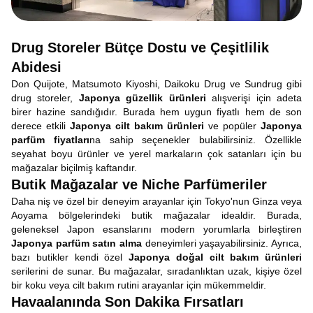
Drug Storeler Bütçe Dostu ve Çeşitlilik
Abidesi
Don Quijote, Matsumoto Kiyoshi, Daikoku Drug ve Sundrug gibi
drug storeler,
Japonya güzellik ürünleri
alışverişi için adeta
birer hazine sandığıdır. Burada hem uygun fiyatlı hem de son
derece etkili
Japonya cilt bakım ürünleri
ve popüler
Japonya
parfüm fiyatları
na sahip seçenekler bulabilirsiniz. Özellikle
seyahat boyu ürünler ve yerel markaların çok satanları için bu
mağazalar biçilmiş kaftandır.
Butik Mağazalar ve Niche Parfümeriler
Daha niş ve özel bir deneyim arayanlar için Tokyo'nun Ginza veya
Aoyama bölgelerindeki butik mağazalar idealdir. Burada,
geleneksel Japon esanslarını modern yorumlarla birleştiren
Japonya parfüm satın alma
deneyimleri yaşayabilirsiniz. Ayrıca,
bazı butikler kendi özel
Japonya doğal cilt bakım ürünleri
serilerini de sunar. Bu mağazalar, sıradanlıktan uzak, kişiye özel
bir koku veya cilt bakım rutini arayanlar için mükemmeldir.
Havaalanında Son Dakika Fırsatları