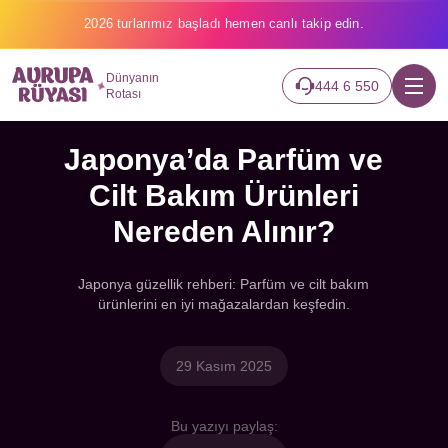
2026 turlarımız başladı hemen canlı takip edin.
Dünyanın
444 6 550
Rotası
Japonya’da Parfüm ve
Cilt Bakım Ürünleri
Nereden Alınır?
Japonya güzellik rehberi: Parfüm ve cilt bakım
ürünlerini en iyi mağazalardan keşfedin.
29 Kasım 2025
Bu yazıyı paylaş: