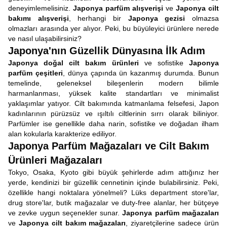
deneyimlemelisiniz.
Japonya parfüm alışverişi
ve
Japonya cilt
bakımı alışverişi
, herhangi bir
Japonya gezisi
olmazsa
olmazları arasında yer alıyor. Peki, bu büyüleyici ürünlere nerede
ve nasıl ulaşabilirsiniz?
Japonya'nın Güzellik Dünyasına İlk Adım
Japonya doğal cilt bakım ürünleri
ve sofistike
Japonya
parfüm çeşitleri
, dünya çapında ün kazanmış durumda. Bunun
temelinde, geleneksel bileşenlerin modern bilimle
harmanlanması, yüksek kalite standartları ve minimalist
yaklaşımlar yatıyor. Cilt bakımında katmanlama felsefesi, Japon
kadınlarının pürüzsüz ve ışıltılı ciltlerinin sırrı olarak biliniyor.
Parfümler ise genellikle daha narin, sofistike ve doğadan ilham
alan kokularla karakterize ediliyor.
Japonya Parfüm Mağazaları ve Cilt Bakım
Ürünleri Mağazaları
Tokyo, Osaka, Kyoto gibi büyük şehirlerde adım attığınız her
yerde, kendinizi bir güzellik cennetinin içinde bulabilirsiniz. Peki,
özellikle hangi noktalara yönelmeli? Lüks department store'lar,
drug store'lar, butik mağazalar ve duty-free alanlar, her bütçeye
ve zevke uygun seçenekler sunar.
Japonya parfüm mağazaları
ve
Japonya cilt bakım mağazaları
, ziyaretçilerine sadece ürün