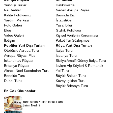
Avrupa Rüyası
Kurumsal
Yurtdışı Turları
Hakkımızda
Ne Dediler
Neden Avrupa Rüyası
Kalite Politikamız
Basında Biz
Yardım Merkezi
İstatistikler
Foto Galeri
Yasal Bilgi
Blog
Gizlilik Politikası
Video Galeri
Kişisel Verilerin Korunması
İletişim
Paket Tur Sözleşmesi
Popüler Yurt Dışı Turları
Rüya Yurt Dışı Turları
Otobüsle Avrupa Turu
İtalya Turu
Avrupa Rüyası Plus
İspanya Turu
İskandinav Rüyası
Sicilya Amalfi Güney İtalya Turu
Britanya Rüyası
İsviçre Alp Köyleri & Romantik
Alsace Noel Kasabaları Turu
Yol Turu
Benelüx Turu
Büyük Balkan Turu
Dubai Turu
Kuzey Işıkları Turu
Büyük Britanya Turu
En Çok Okunanlar
Yurtdışında Kullanılacak Para
Birimi Nedir?