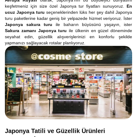
Avrupa Rüyası
olarak, Japonya'nın bu büyüleyici dünyasını
keşfetmeniz için size özel Japonya tur fiyatları sunuyoruz.
En
ucuz Japonya turu
seçeneklerinden lüks her şey dahil Japonya
turu paketlerine kadar geniş bir yelpazede hizmet veriyoruz. İster
Japonya sakura turu
ile baharın büyüsünü yaşayın, ister
Sakura zamanı Japonya turu
ile ülkenin en güzel döneminde
seyahat edin, güzellik alışverişlerinizi en konforlu şekilde
yapmanızı sağlayacak rotalar planlıyoruz.
Japonya Tatili ve Güzellik Ürünleri