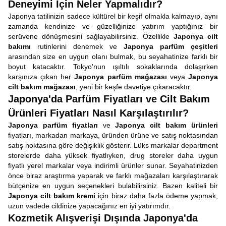
Deneyimi İçin Neler Yapmalıdır?
Japonya tatilinizin sadece kültürel bir keşif olmakla kalmayıp, aynı
zamanda kendinize ve güzelliğinize yatırım yaptığınız bir
serüvene dönüşmesini sağlayabilirsiniz. Özellikle
Japonya cilt
bakımı
rutinlerini denemek ve
Japonya parfüm çeşitleri
arasından size en uygun olanı bulmak, bu seyahatinize farklı bir
boyut katacaktır. Tokyo'nun ışıltılı sokaklarında dolaşırken
karşınıza çıkan her
Japonya parfüm mağazası
veya
Japonya
cilt bakım mağazası
, yeni bir keşfe davetiye çıkaracaktır.
Japonya'da Parfüm Fiyatları ve Cilt Bakım
Ürünleri Fiyatları Nasıl Karşılaştırılır?
Japonya parfüm fiyatları
ve
Japonya cilt bakım ürünleri
fiyatları, markadan markaya, üründen ürüne ve satış noktasından
satış noktasına göre değişiklik gösterir. Lüks markalar department
storelerde daha yüksek fiyatlıyken, drug storeler daha uygun
fiyatlı yerel markalar veya indirimli ürünler sunar. Seyahatinizden
önce biraz araştırma yaparak ve farklı mağazaları karşılaştırarak
bütçenize en uygun seçenekleri bulabilirsiniz. Bazen kaliteli bir
Japonya cilt bakım kremi
için biraz daha fazla ödeme yapmak,
uzun vadede cildinize yapacağınız en iyi yatırımdır.
Kozmetik Alışverişi Dışında Japonya'da