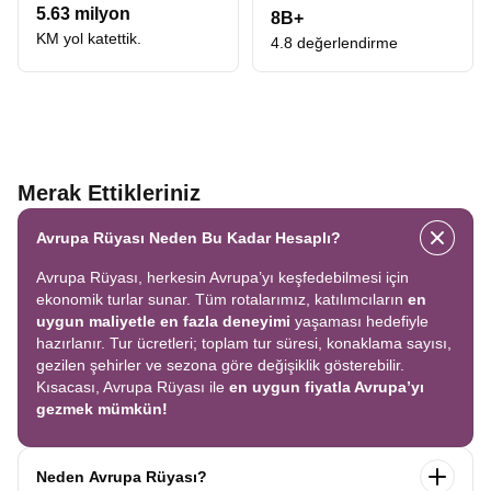
5.63 milyon
8B+
KM yol katettik.
4.8 değerlendirme
Merak Ettikleriniz
Avrupa Rüyası Neden Bu Kadar Hesaplı?
Avrupa Rüyası, herkesin Avrupa’yı keşfedebilmesi için
ekonomik turlar sunar. Tüm rotalarımız, katılımcıların
en
uygun maliyetle en fazla deneyimi
yaşaması hedefiyle
hazırlanır. Tur ücretleri; toplam tur süresi, konaklama sayısı,
gezilen şehirler ve sezona göre değişiklik gösterebilir.
Kısacası, Avrupa Rüyası ile
en uygun fiyatla Avrupa’yı
gezmek mümkün!
Neden Avrupa Rüyası?