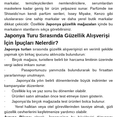
markalar, temizleyicilerden nemlendiricilere, serumlardan
maskelere kadar geniş bir ürün yelpazesi sunar. Parfümde ise
Shiseido'nun kendi parfüm serileri, Issey Miyake, Kenzo gibi
uluslararası üne sahip markalar ve daha yerel butik markalar
dikkat çekicidir. Özellikle
Japonya güzellik mağazaları
içinde bu
markaların stantlarını sıkça görebilirsiniz.
Japonya Turu Sırasında Güzellik Alışverişi
İçin İpuçları Nelerdir?
Japonya turları
sırasında güzellik alışverişinizi en verimli şekilde
yapmak için birkaç ipucunu aklınızda bulundurun:
· Birçok mağaza, turistlere belirli bir harcama limitinin üzerinde
vergi iadesi imkanı sunar.
· Pasaportunuzu yanınızda bulundurarak bu fırsattan
yararlanmayı unutmayın.
· Japonya'da yılın belirli dönemlerinde büyük indirimler ve
kampanyalar düzenlenir.
· Özellikle kış ve yaz sonu bu dönemler olabilir.
· Ürünleri satın almadan önce test etmeye özen gösterin.
· Japonya'da birçok mağazada test ürünleri bolca bulunur.
· Yerel halktan veya otel görevlilerinden tavsiye almak, gizli
güzellik cevherlerini keşfetmenize yardımcı olabilir.