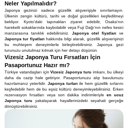
Neler Yapılmalıdır?
Japonya gezinizi sadece güzellik alışverişiyle sınırlamayın.
Ülkenin zengin kültürü, tarihi ve doğal güzellikleri keşfedilmeyi
bekliyor. Kyoto'daki tapınakları ziyaret edebilir, Osaka'nın
hareketli sokaklarında kaybolabilir veya Fuji Dağı'nın nefes kesici
manzarasına tanıklık edebilirsiniz.
Japonya otel fiyatları
ve
Japonya tur fiyatları
hakkında bilgi alarak, güzellik alışverişinizi
bu muhteşem deneyimlerle birleştirebilirsiniz. Japonya gezi
turunuzu unutulmaz kılmak için her detayı düşünün.
Vizesiz Japonya Turu Fırsatları İçin
Pasaportunuz Hazır mı?
Türkiye vatandaşları için
Vizesiz Japonya turu
imkanı, bu ülkeyi
daha da cazip hale getiriyor. Pasaportunuzu alıp bavulunuzu
hazırlamanız yeterlidir.
Japonya turları
ile hem güzellik sırlarını
keşfedebilir hem de bu eşsiz kültürü deneyimleyebilirsiniz. Erken
rezervasyon fırsatları veya son dakika indirimleriyle
en ucuz
Japonya turu
yakalayarak hayallerinizdeki seyahati gerçeğe
dönüştürebilirsiniz.