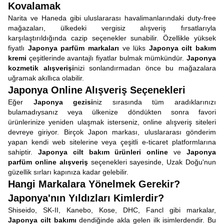
Kovalamak
Narita ve Haneda gibi uluslararası havalimanlarındaki duty-free
mağazaları, ülkedeki vergisiz alışveriş fırsatlarıyla
karşılaştırıldığında cazip seçenekler sunabilir. Özellikle yüksek
fiyatlı
Japonya parfüm markaları
ve lüks
Japonya cilt bakım
kremi
çeşitlerinde avantajlı fiyatlar bulmak mümkündür.
Japonya
kozmetik alışverişi
nizi sonlandırmadan önce bu mağazalara
uğramak akıllıca olabilir.
Japonya Online Alışveriş Seçenekleri
Eğer
Japonya gezisi
niz sırasında tüm aradıklarınızı
bulamadıysanız veya ülkenize döndükten sonra favori
ürünlerinize yeniden ulaşmak isterseniz, online alışveriş siteleri
devreye giriyor. Birçok Japon markası, uluslararası gönderim
yapan kendi web sitelerine veya çeşitli e-ticaret platformlarına
sahiptir.
Japonya cilt bakım ürünleri online
ve
Japonya
parfüm online alışveriş
seçenekleri sayesinde, Uzak Doğu'nun
güzellik sırları kapınıza kadar gelebilir.
Hangi Markalara Yönelmek Gerekir?
Japonya'nın Yıldızları Kimlerdir?
Shiseido, SK-II, Kanebo, Kose, DHC, Fancl gibi markalar,
Japonya cilt bakımı
dendiğinde akla gelen ilk isimlerdendir. Bu