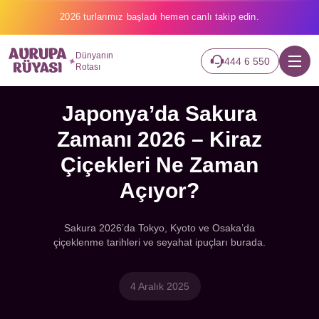
2026 turlarımız başladı hemen canlı takip edin.
Dünyanın
444 6 550
Rotası
Japonya’da Sakura
Zamanı 2026 – Kiraz
Çiçekleri Ne Zaman
Açıyor?
Sakura 2026’da Tokyo, Kyoto ve Osaka’da
çiçeklenme tarihleri ve seyahat ipuçları burada.
4 Aralık 2025