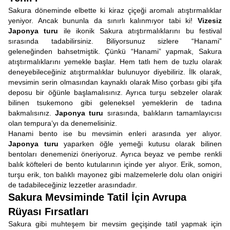
Sakura döneminde elbette ki kiraz çiçeği aromalı atıştırmalıklar
yeniyor. Ancak bununla da sınırlı kalınmıyor tabi ki!
Vizesiz
Japonya turu
ile ikonik Sakura atıştırmalıklarını bu festival
sırasında tadabilirsiniz. Biliyorsunuz sizlere “Hanami”
geleneğinden bahsetmiştik. Çünkü “Hanami” yapmak, Sakura
atıştırmalıklarını yemekle başlar. Hem tatlı hem de tuzlu olarak
deneyebileceğiniz atıştırmalıklar bulunuyor diyebiliriz. İlk olarak,
mevsimin serin olmasından kaynaklı olarak Miso çorbası gibi şifa
deposu bir öğünle başlamalısınız. Ayrıca turşu sebzeler olarak
bilinen tsukemono gibi geleneksel yemeklerin de tadına
bakmalısınız.
Japonya turu
sırasında, balıkların tamamlayıcısı
olan tempura’yı da denemelisiniz.
Hanami bento ise bu mevsimin enleri arasında yer alıyor.
Japonya turu
yaparken öğle yemeği kutusu olarak bilinen
bentoları denemenizi öneriyoruz. Ayrıca beyaz ve pembe renkli
balık köfteleri de bento kutularının içinde yer alıyor. Erik, somon,
turşu erik, ton balıklı mayonez gibi malzemelerle dolu olan onigiri
de tadabileceğiniz lezzetler arasındadır.
Sakura Mevsiminde Tatil İçin Avrupa
Rüyası Fırsatları
Sakura gibi muhteşem bir mevsim geçişinde tatil yapmak için