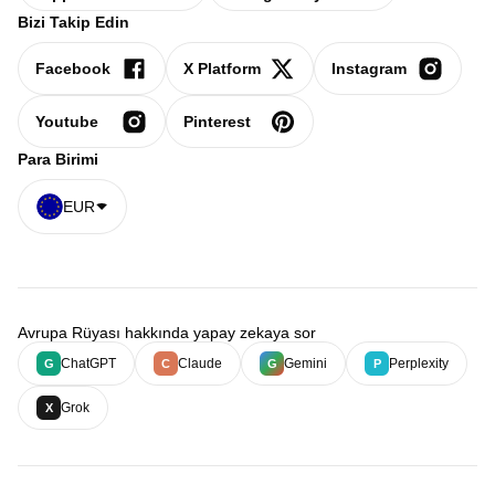
Bizi Takip Edin
Facebook
X Platform
Instagram
Youtube
Pinterest
Para Birimi
EUR
Avrupa Rüyası hakkında yapay zekaya sor
ChatGPT
Claude
Gemini
Perplexity
G
C
G
P
Grok
X