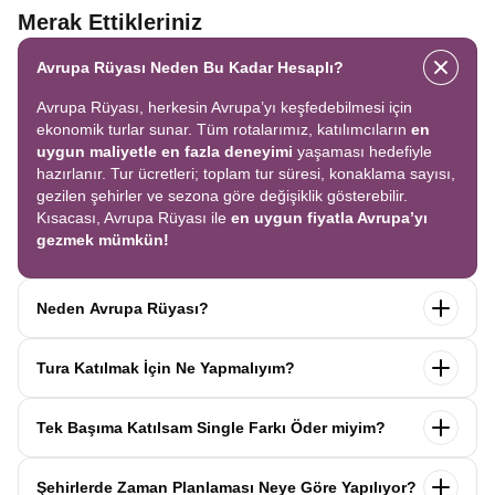
Merak Ettikleriniz
Avrupa Rüyası Neden Bu Kadar Hesaplı?
Avrupa Rüyası, herkesin Avrupa’yı keşfedebilmesi için
ekonomik turlar sunar. Tüm rotalarımız, katılımcıların
en
uygun maliyetle en fazla deneyimi
yaşaması hedefiyle
hazırlanır. Tur ücretleri; toplam tur süresi, konaklama sayısı,
gezilen şehirler ve sezona göre değişiklik gösterebilir.
Kısacası, Avrupa Rüyası ile
en uygun fiyatla Avrupa’yı
gezmek mümkün!
Neden Avrupa Rüyası?
Avrupa Rüyası ile ekonomik bir şekilde
tek seferde birçok
Tura Katılmak İçin Ne Yapmalıyım?
ülkeyi
keşfedin! Ekstra tur ücreti yok, tüm geziler fiyata
dahil.
Profesyonel kokartlı rehberler
,
konforlu oteller
ve
Tur sayfasındaki
“Başvuru Yap”
formunu doldurun ve
benzersiz rotalar
ile Avrupa’yı en keyifli şekilde yaşayın.
Tek Başıma Katılsam Single Farkı Öder miyim?
seyahat sözleşmesini
onaylayın.
İlk taksiti
ödediğinizde
kaydınız tamamlanır ve Avrupa Rüyası’yla yolculuğunuz
Hayır, ödemezsiniz. Avrupa Rüyası’nda tek başına
başlar!
Şehirlerde Zaman Planlaması Neye Göre Yapılıyor?
katıldığınızda
1000 Euro’ya varan single farkı