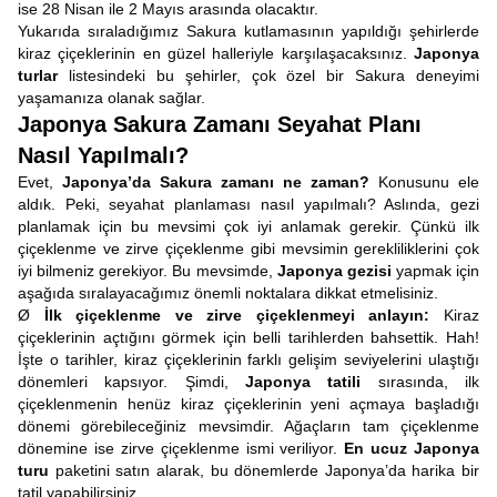
ise 28 Nisan ile 2 Mayıs arasında olacaktır.
Yukarıda sıraladığımız Sakura kutlamasının yapıldığı şehirlerde
kiraz çiçeklerinin en güzel halleriyle karşılaşacaksınız.
Japonya
turlar
listesindeki bu şehirler, çok özel bir Sakura deneyimi
yaşamanıza olanak sağlar.
Japonya Sakura Zamanı Seyahat Planı
Nasıl Yapılmalı?
Evet,
Japonya’da Sakura zamanı ne zaman?
Konusunu ele
aldık. Peki, seyahat planlaması nasıl yapılmalı? Aslında, gezi
planlamak için bu mevsimi çok iyi anlamak gerekir. Çünkü ilk
çiçeklenme ve zirve çiçeklenme gibi mevsimin gerekliliklerini çok
iyi bilmeniz gerekiyor. Bu mevsimde,
Japonya gezisi
yapmak için
aşağıda sıralayacağımız önemli noktalara dikkat etmelisiniz.
Ø
İlk çiçeklenme ve zirve çiçeklenmeyi anlayın:
Kiraz
çiçeklerinin açtığını görmek için belli tarihlerden bahsettik. Hah!
İşte o tarihler, kiraz çiçeklerinin farklı gelişim seviyelerini ulaştığı
dönemleri kapsıyor. Şimdi,
Japonya tatili
sırasında, ilk
çiçeklenmenin henüz kiraz çiçeklerinin yeni açmaya başladığı
dönemi görebileceğiniz mevsimdir. Ağaçların tam çiçeklenme
dönemine ise zirve çiçeklenme ismi veriliyor.
En ucuz Japonya
turu
paketini satın alarak, bu dönemlerde Japonya’da harika bir
tatil yapabilirsiniz.