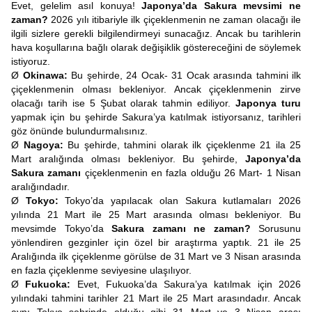
Evet, gelelim asıl konuya!
Japonya’da Sakura mevsimi ne
zaman?
2026 yılı itibariyle ilk çiçeklenmenin ne zaman olacağı ile
ilgili sizlere gerekli bilgilendirmeyi sunacağız. Ancak bu tarihlerin
hava koşullarına bağlı olarak değişiklik göstereceğini de söylemek
istiyoruz.
Ø
Okinawa:
Bu şehirde, 24 Ocak- 31 Ocak arasında tahmini ilk
çiçeklenmenin olması bekleniyor. Ancak çiçeklenmenin zirve
olacağı tarih ise 5 Şubat olarak tahmin ediliyor.
Japonya turu
yapmak için bu şehirde Sakura’ya katılmak istiyorsanız, tarihleri
göz önünde bulundurmalısınız.
Ø
Nagoya:
Bu şehirde, tahmini olarak ilk çiçeklenme 21 ila 25
Mart aralığında olması bekleniyor. Bu şehirde,
Japonya’da
Sakura zamanı
çiçeklenmenin en fazla olduğu 26 Mart- 1 Nisan
aralığındadır.
Ø
Tokyo:
Tokyo’da yapılacak olan Sakura kutlamaları 2026
yılında 21 Mart ile 25 Mart arasında olması bekleniyor. Bu
mevsimde Tokyo’da
Sakura zamanı ne zaman?
Sorusunu
yönlendiren gezginler için özel bir araştırma yaptık. 21 ile 25
Aralığında ilk çiçeklenme görülse de 31 Mart ve 3 Nisan arasında
en fazla çiçeklenme seviyesine ulaşılıyor.
Ø
Fukuoka:
Evet, Fukuoka’da Sakura’ya katılmak için 2026
yılındaki tahmini tarihler 21 Mart ile 25 Mart arasındadır. Ancak