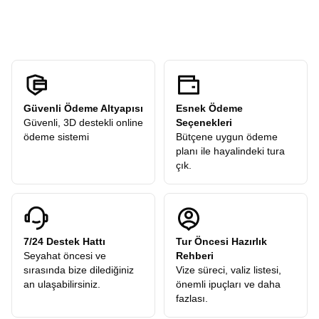
kendi temponuzda deneyimleyebilirsiniz.
katılımcılarımıza hediye olarak dahildir.
Güvenli Ödeme Altyapısı
Esnek Ödeme
Güvenli, 3D destekli online
Seçenekleri
ödeme sistemi
Bütçene uygun ödeme
planı ile hayalindeki tura
çık.
7/24 Destek Hattı
Tur Öncesi Hazırlık
Seyahat öncesi ve
Rehberi
sırasında bize dilediğiniz
Vize süreci, valiz listesi,
an ulaşabilirsiniz.
önemli ipuçları ve daha
fazlası.