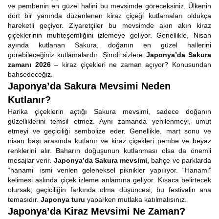
ve pembenin en güzel halini bu mevsimde göreceksiniz. Ülkenin
dört bir yanında düzenlenen kiraz çiçeği kutlamaları oldukça
hareketli geçiyor. Ziyaretçiler bu mevsimde akın akın kiraz
çiçeklerinin muhteşemliğini izlemeye geliyor. Genellikle, Nisan
ayında kutlanan Sakura, doğanın en güzel hallerini
görebileceğiniz kutlamalardır. Şimdi sizlere
Japonya’da Sakura
zamanı 2026
– kiraz çiçekleri ne zaman açıyor? Konusundan
bahsedeceğiz.
Japonya’da Sakura Mevsimi Neden
Kutlanır?
Harika çiçeklerin açtığı Sakura mevsimi, sadece doğanın
güzelliklerini temsil etmez. Aynı zamanda yenilenmeyi, umut
etmeyi ve geçiciliği sembolize eder. Genellikle, mart sonu ve
nisan başı arasında kutlanır ve kiraz çiçekleri pembe ve beyaz
renklerini alır. Baharın doğuşunun kutlanması olsa da önemli
mesajlar verir.
Japonya’da Sakura mevsimi,
bahçe ve parklarda
“hanami” ismi verilen geleneksel piknikler yapılıyor. “Hanami”
kelimesi aslında çiçek izleme anlamına geliyor. Kısaca belirtecek
olursak; geçiciliğin farkında olma düşüncesi, bu festivalin ana
temasıdır.
Japonya turu
yaparken mutlaka katılmalısınız.
Japonya’da Kiraz Mevsimi Ne Zaman?