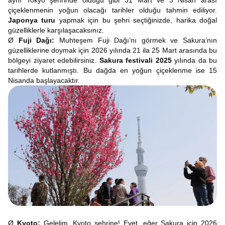
aynı Tokyo şehrinde olduğu gibi 31 Mart ve 3 Nisan arası
çiçeklenmenin yoğun olacağı tarihler olduğu tahmin ediliyor.
Japonya turu
yapmak için bu şehri seçtiğinizde, harika doğal
güzelliklerle karşılaşacaksınız.
Ø
Fuji Dağı:
Muhteşem Fuji Dağı’nı görmek ve Sakura’nın
güzelliklerine doymak için 2026 yılında 21 ila 25 Mart arasında bu
bölgeyi ziyaret edebilirsiniz.
Sakura festivali 2025
yılında da bu
tarihlerde kutlanmıştı. Bu dağda en yoğun çiçeklenme ise 15
Nisanda başlayacaktır.
Ø
Kyoto:
Gelelim, Kyoto şehrine! Evet, eğer Sakura için 2026