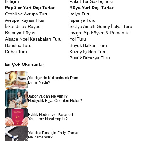
İletişim
Paket Tur Sözleşmesi
Popüler Yurt Dışı Turları
Rüya Yurt Dışı Turları
Otobüsle Avrupa Turu
İtalya Turu
Avrupa Rüyası Plus
İspanya Turu
İskandinav Rüyası
Sicilya Amalfi Güney İtalya Turu
Britanya Rüyası
İsviçre Alp Köyleri & Romantik
Alsace Noel Kasabaları Turu
Yol Turu
Benelüx Turu
Büyük Balkan Turu
Dubai Turu
Kuzey Işıkları Turu
Büyük Britanya Turu
En Çok Okunanlar
Yurtdışında Kullanılacak Para
Birimi Nedir?
Japonya'dan Ne Alınır?
Hediyelik Eşya Önerileri Neler?
Evlilik Nedeniyle Pasaport
Yenileme Nasıl Yapılır?
Yurtdışı Turu İçin En İyi Zaman
Ne Zamandır?