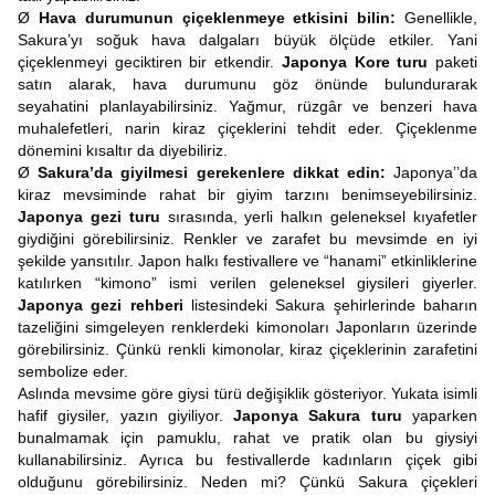
Ø
Hava durumunun çiçeklenmeye etkisini bilin:
Genellikle,
Sakura’yı soğuk hava dalgaları büyük ölçüde etkiler. Yani
çiçeklenmeyi geciktiren bir etkendir.
Japonya Kore turu
paketi
satın alarak, hava durumunu göz önünde bulundurarak
seyahatini planlayabilirsiniz. Yağmur, rüzgâr ve benzeri hava
muhalefetleri, narin kiraz çiçeklerini tehdit eder. Çiçeklenme
dönemini kısaltır da diyebiliriz.
Ø
Sakura’da giyilmesi gerekenlere dikkat edin:
Japonya’’da
kiraz mevsiminde rahat bir giyim tarzını benimseyebilirsiniz.
Japonya gezi turu
sırasında, yerli halkın geleneksel kıyafetler
giydiğini görebilirsiniz. Renkler ve zarafet bu mevsimde en iyi
şekilde yansıtılır. Japon halkı festivallere ve “hanami” etkinliklerine
katılırken “kimono” ismi verilen geleneksel giysileri giyerler.
Japonya gezi rehberi
listesindeki Sakura şehirlerinde baharın
tazeliğini simgeleyen renklerdeki kimonoları Japonların üzerinde
görebilirsiniz. Çünkü renkli kimonolar, kiraz çiçeklerinin zarafetini
sembolize eder.
Aslında mevsime göre giysi türü değişiklik gösteriyor. Yukata isimli
hafif giysiler, yazın giyiliyor.
Japonya Sakura turu
yaparken
bunalmamak için pamuklu, rahat ve pratik olan bu giysiyi
kullanabilirsiniz. Ayrıca bu festivallerde kadınların çiçek gibi
olduğunu görebilirsiniz. Neden mi? Çünkü Sakura çiçekleri