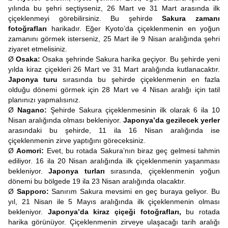
yılında bu şehri seçtiyseniz, 26 Mart ve 31 Mart arasında ilk
çiçeklenmeyi görebilirsiniz. Bu şehirde
Sakura zamanı
fotoğrafları
harikadır. Eğer Kyoto’da çiçeklenmenin en yoğun
zamanını görmek isterseniz, 25 Mart ile 9 Nisan aralığında şehri
ziyaret etmelisiniz.
Ø
Osaka:
Osaka şehrinde Sakura harika geçiyor. Bu şehirde yeni
yılda kiraz çiçekleri 26 Mart ve 31 Mart aralığında kutlanacaktır.
Japonya turu
sırasında bu şehirde çiçeklenmenin en fazla
olduğu dönemi görmek için 28 Mart ve 4 Nisan aralığı için tatil
planınızı yapmalısınız.
Ø
Nagano:
Şehirde Sakura çiçeklenmesinin ilk olarak 6 ila 10
Nisan aralığında olması bekleniyor.
Japonya’da gezilecek yerler
arasındaki bu şehirde, 11 ila 16 Nisan aralığında ise
çiçeklenmenin zirve yaptığını göreceksiniz.
Ø
Aomori:
Evet, bu rotada Sakura’nın biraz geç gelmesi tahmin
ediliyor. 16 ila 20 Nisan aralığında ilk çiçeklenmenin yaşanması
bekleniyor.
Japonya turları
sırasında, çiçeklenmenin yoğun
dönemi bu bölgede 19 ila 23 Nisan aralığında olacaktır.
Ø
Sapporo:
Sanırım Sakura mevsimi en geç buraya geliyor. Bu
yıl, 21 Nisan ile 5 Mayıs aralığında ilk çiçeklenmenin olması
bekleniyor.
Japonya’da kiraz çiçeği fotoğrafları,
bu rotada
harika görünüyor. Çiçeklenmenin zirveye ulaşacağı tarih aralığı