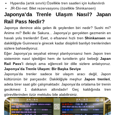
Hyperdia (artık sınırlı):Özellikle tren saatleri için kullanılırdı
JR-Eki-net: Bilet rezervasyonu (özellikle Shinkansen)
Japonya’da Trenle Ulaşım Nasıl? Japan
Rail Pass Nedir?
Japonya denince akla gelen ilk şeylerden biri nedir? Sushi mi?
Anime mi? Belki de Sakura... Japonya’yı gerçekten gezmenin en
havalı yolu trenlerdir! Evet, o efsanevi hızlı tren
Shinkansen
ve
dakikliğiyle Guinness’e girecek kadar disiplinli banliyö trenlerinden
sizlere bahsediyoruz.
Eğer Japonya’ya seyahat etmeyi planlıyorsanız hem Japon tren
sisteminin nasıl işlediğini hem de turistlerin göz bebeği
Japan
Rail Pass’i
detaylı ama eğlenceli bir dille sizlere anlatıyoruz.
Japonya’da Trenle Ulaşım: Bir Başka Seviye
Japonya’da trenler sadece bir ulaşım aracı değil, Japon
kültürünün bir parçasıdır. Dakikliğiyle meşhur
Japon trenleri
,
adeta birer saat gibi çalışmaktadır. Japonya’da ortalama bir trenin
gecikmesi 1 dakikanın altındadır! Geç kaldığında tren
görevlilerinden özür mektubu bile alabilirsiniz.