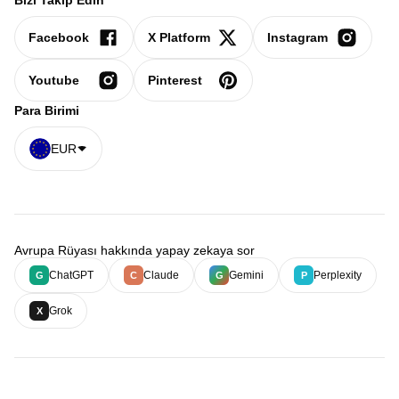
Bizi Takip Edin
Facebook
X Platform
Instagram
Youtube
Pinterest
Para Birimi
EUR
Avrupa Rüyası hakkında yapay zekaya sor
ChatGPT
Claude
Gemini
Perplexity
G
C
G
P
Grok
X