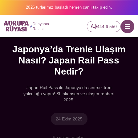
2026 turlarımız başladı hemen canlı takip edin.
Dünyanın
444 6 550
Rotası
Japonya’da Trenle Ulaşım
Nasıl? Japan Rail Pass
Nedir?
Japan Rail Pass ile Japonya’da sınırsız tren
yolculuğu yapın! Shinkansen ve ulaşım rehberi
2025.
24 Ekim 2025
Bu yazıyı paylaş: