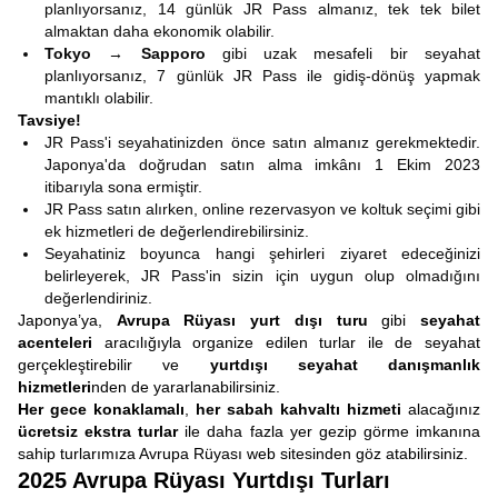
planlıyorsanız, 14 günlük JR Pass almanız, tek tek bilet
almaktan daha ekonomik olabilir.​
Tokyo → Sapporo
gibi uzak mesafeli bir seyahat
planlıyorsanız, 7 günlük JR Pass ile gidiş-dönüş yapmak
mantıklı olabilir.
Tavsiye!
JR Pass'i seyahatinizden önce satın almanız gerekmektedir.
Japonya'da doğrudan satın alma imkânı 1 Ekim 2023
itibarıyla sona ermiştir.​
JR Pass satın alırken, online rezervasyon ve koltuk seçimi gibi
ek hizmetleri de değerlendirebilirsiniz.​
Seyahatiniz boyunca hangi şehirleri ziyaret edeceğinizi
belirleyerek, JR Pass'in sizin için uygun olup olmadığını
değerlendiriniz.
Japonya’ya,
Avrupa Rüyası yurt dışı turu
gibi
seyahat
acenteleri
aracılığıyla organize edilen turlar ile de seyahat
gerçekleştirebilir ve
yurtdışı seyahat danışmanlık
hizmetleri
nden de yararlanabilirsiniz.
Her gece konaklamalı
,
her sabah kahvaltı hizmeti
alacağınız
ücretsiz ekstra turlar
ile daha fazla yer gezip görme imkanına
sahip turlarımıza Avrupa Rüyası web sitesinden göz atabilirsiniz.
2025 Avrupa Rüyası Yurtdışı Turları