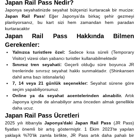
Japan Rail Pass Nedir?
Japonya seyahatinizde seyahat bütçenizi kurtaracak bir mucize:
Japan Rail Pass
! Eğer Japonya’da birkaç şehir gezmeyi
planlıyorsanız, bu kart sizi hem zamandan hem paradan
kurtaracaktır
Japan Rail Pass Hakkında Bilmen
Gerekenler:
Yalnızca turistlere özel:
Sadece kısa süreli (Temporary
Visitor) vizesi olan yabancı turistler kullanabilmektedir
Sınırsız tren seyahati:
Geçerli olduğu süre boyunca JR
trenlerinde sınırsız seyahat hakkı sunmaktadır. (Shinkansen
dahil ama bazı istisnalarla)
7, 14 veya 21 günlük seçenekler:
Seyahat sürene göre
seçim yapabiliyorsunuz.
Online ya da seyahat acentelerinden alınabilir.
Artık
Japonya içinde de alınabiliyor ama önceden almak genellikle
daha ucuz.
Japan Rail Pass Ücretleri
2025 yılı itibarıyla
Japonya'daki Japan Rail Pass
(JR Pass)
fiyatları önemli bir artış göstermiştir. 1 Ekim 2023'te yapılan
yaklaşık %70'lik zamla birlikte, JR Pass artık daha pahalı bir