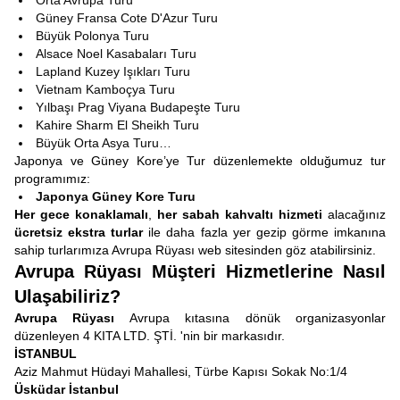
Orta Avrupa Turu
Güney Fransa Cote D'Azur Turu
Büyük Polonya Turu
Alsace Noel Kasabaları Turu
Lapland Kuzey Işıkları Turu
Vietnam Kamboçya Turu
Yılbaşı Prag Viyana Budapeşte Turu
Kahire Sharm El Sheikh Turu
Büyük Orta Asya Turu…
Japonya ve Güney Kore’ye Tur düzenlemekte olduğumuz tur
programımız:
Japonya Güney Kore Turu
Her gece konaklamalı
,
her sabah kahvaltı hizmeti
alacağınız
ücretsiz ekstra turlar
ile daha fazla yer gezip görme imkanına
sahip turlarımıza Avrupa Rüyası web sitesinden göz atabilirsiniz.
Avrupa Rüyası Müşteri Hizmetlerine Nasıl
Ulaşabiliriz?
Avrupa Rüyası
Avrupa kıtasına dönük organizasyonlar
düzenleyen 4 KITA LTD. ŞTİ. 'nin bir markasıdır.
İSTANBUL
Aziz Mahmut Hüdayi Mahallesi, Türbe Kapısı Sokak No:1/4
Üsküdar İstanbul