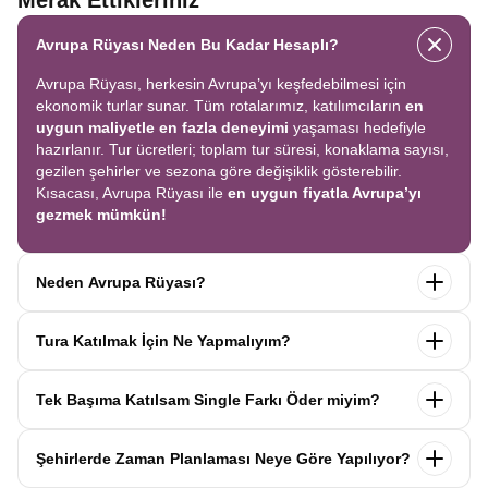
Merak Ettikleriniz
Avrupa Rüyası Neden Bu Kadar Hesaplı?
Avrupa Rüyası, herkesin Avrupa’yı keşfedebilmesi için
ekonomik turlar sunar. Tüm rotalarımız, katılımcıların
en
uygun maliyetle en fazla deneyimi
yaşaması hedefiyle
hazırlanır. Tur ücretleri; toplam tur süresi, konaklama sayısı,
gezilen şehirler ve sezona göre değişiklik gösterebilir.
Kısacası, Avrupa Rüyası ile
en uygun fiyatla Avrupa’yı
gezmek mümkün!
Neden Avrupa Rüyası?
Avrupa Rüyası ile ekonomik bir şekilde
tek seferde birçok
Tura Katılmak İçin Ne Yapmalıyım?
ülkeyi
keşfedin! Ekstra tur ücreti yok, tüm geziler fiyata
dahil.
Profesyonel kokartlı rehberler
,
konforlu oteller
ve
Tur sayfasındaki
“Başvuru Yap”
formunu doldurun ve
benzersiz rotalar
ile Avrupa’yı en keyifli şekilde yaşayın.
Tek Başıma Katılsam Single Farkı Öder miyim?
seyahat sözleşmesini
onaylayın.
İlk taksiti
ödediğinizde
kaydınız tamamlanır ve Avrupa Rüyası’yla yolculuğunuz
Hayır, ödemezsiniz. Avrupa Rüyası’nda tek başına
başlar!
Şehirlerde Zaman Planlaması Neye Göre Yapılıyor?
katıldığınızda
1000 Euro’ya varan single farkı
uygulanmaz.
Sizi, mesleğinize ve yaşınıza uygun bir