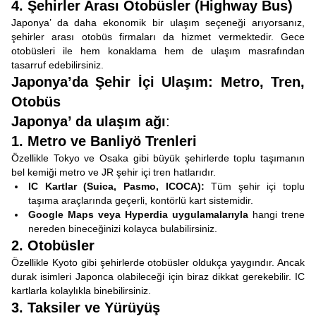
4. Şehirler Arası Otobüsler (Highway Bus)
Japonya’ da daha ekonomik bir ulaşım seçeneği arıyorsanız,
şehirler arası otobüs firmaları da hizmet vermektedir. Gece
otobüsleri ile hem konaklama hem de ulaşım masrafından
tasarruf edebilirsiniz.
Japonya’da Şehir İçi Ulaşım: Metro, Tren,
Otobüs
Japonya’ da ulaşım
ağı
:
1. Metro ve Banliyö Trenleri
Özellikle Tokyo ve Osaka gibi büyük şehirlerde toplu taşımanın
bel kemiği metro ve JR şehir içi tren hatlarıdır.
IC Kartlar (Suica, Pasmo, ICOCA):
Tüm şehir içi toplu
taşıma araçlarında geçerli, kontörlü kart sistemidir.
Google Maps veya Hyperdia uygulamalarıyla
hangi trene
nereden bineceğinizi kolayca bulabilirsiniz.
2. Otobüsler
Özellikle Kyoto gibi şehirlerde otobüsler oldukça yaygındır. Ancak
durak isimleri Japonca olabileceği için biraz dikkat gerekebilir. IC
kartlarla kolaylıkla binebilirsiniz.
3. Taksiler ve Yürüyüş