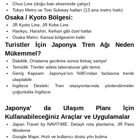
Chuo Line (doğu-batı ekseninde çalışır)
Tokyo Metro ve Toei Subway hatları (13 ana metro hattı)
Osaka / Kyoto Bölgesi:
JR Kyoto Line, JR Kobe Line
Hankyu, Hanshin, Keihan gibi özel hatlar
Osaka Metro: Kansai bölgesinin kalbi
Turistler İçin Japonya Tren Ağı Neden
Mükemmel?
Dakiklik: Ortalama gecikme süresi birkaç saniye!
Temizlik: Trenler adeta laboratuvar gibi temiz.
Geniş Kapsam: Japonya’nın %90’ından fazlasına trenle
ulaşılabilir.
İngilizce Destek
:
Tren istasyonlarında yönlendirmeler
çoğunlukla İngilizce.
Japonya’ da Ulaşım Planı İçin
Kullanabileceğiniz Araçlar ve Uygulamalar
Japan Travel by NAVITIME: Detaylı rota planlama, JR Pass
filtreleme
Google Maps: Hızlı ve kullanıcı dostu yön bulma