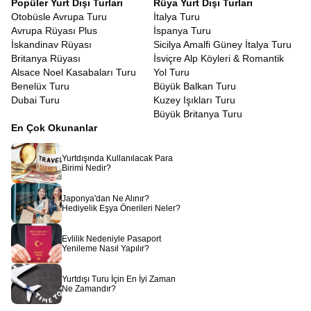
Popüler Yurt Dışı Turları
Rüya Yurt Dışı Turları
Otobüsle Avrupa Turu
İtalya Turu
Avrupa Rüyası Plus
İspanya Turu
İskandinav Rüyası
Sicilya Amalfi Güney İtalya Turu
Britanya Rüyası
İsviçre Alp Köyleri & Romantik
Alsace Noel Kasabaları Turu
Yol Turu
Benelüx Turu
Büyük Balkan Turu
Dubai Turu
Kuzey Işıkları Turu
Büyük Britanya Turu
En Çok Okunanlar
Yurtdışında Kullanılacak Para
Birimi Nedir?
Japonya'dan Ne Alınır?
Hediyelik Eşya Önerileri Neler?
Evlilik Nedeniyle Pasaport
Yenileme Nasıl Yapılır?
Yurtdışı Turu İçin En İyi Zaman
Ne Zamandır?