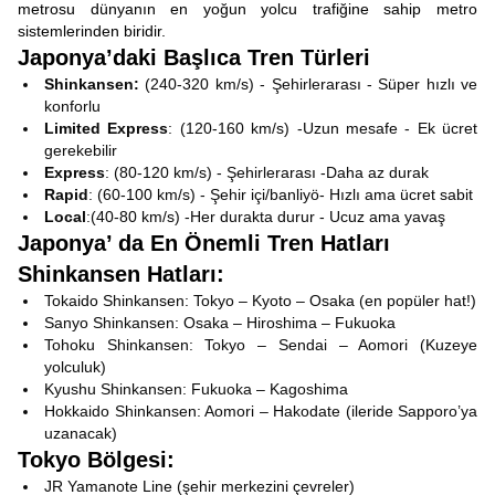
metrosu dünyanın en yoğun yolcu trafiğine sahip metro
sistemlerinden biridir.
Japonya’daki Başlıca Tren Türleri
Shinkansen:
(240-320 km/s) - Şehirlerarası - Süper hızlı ve
konforlu
Limited Express
: (120-160 km/s) -Uzun mesafe - Ek ücret
gerekebilir
Express
: (80-120 km/s) - Şehirlerarası -Daha az durak
Rapid
: (60-100 km/s) - Şehir içi/banliyö- Hızlı ama ücret sabit
Local
:(40-80 km/s) -Her durakta durur - Ucuz ama yavaş
Japonya’ da En Önemli Tren Hatları
Shinkansen Hatları:
Tokaido Shinkansen: Tokyo – Kyoto – Osaka (en popüler hat!)
Sanyo Shinkansen: Osaka – Hiroshima – Fukuoka
Tohoku Shinkansen: Tokyo – Sendai – Aomori (Kuzeye
yolculuk)
Kyushu Shinkansen: Fukuoka – Kagoshima
Hokkaido Shinkansen: Aomori – Hakodate (ileride Sapporo’ya
uzanacak)
Tokyo Bölgesi:
JR Yamanote Line (şehir merkezini çevreler)