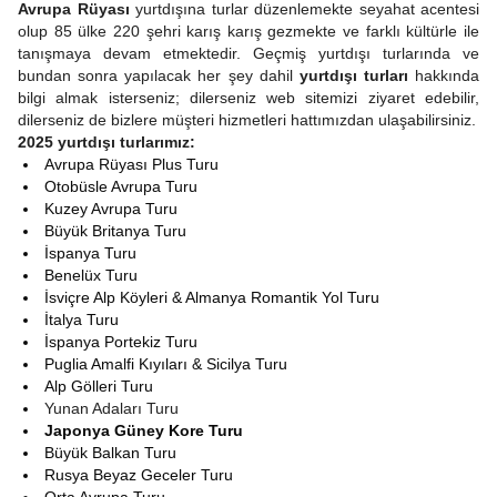
Avrupa Rüyası
yurtdışına turlar düzenlemekte seyahat acentesi
olup 85 ülke 220 şehri karış karış gezmekte ve farklı kültürle ile
tanışmaya devam etmektedir. Geçmiş yurtdışı turlarında ve
bundan sonra yapılacak her şey dahil
yurtdışı turları
hakkında
bilgi almak isterseniz; dilerseniz web sitemizi ziyaret edebilir,
dilerseniz de bizlere müşteri hizmetleri hattımızdan ulaşabilirsiniz.
2025 yurtdışı turlarımız:
Avrupa Rüyası Plus Turu
Otobüsle Avrupa Turu
Kuzey Avrupa Turu
Büyük Britanya Turu
İspanya Turu
Benelüx Turu
İsviçre Alp Köyleri & Almanya Romantik Yol Turu
İtalya Turu
İspanya Portekiz Turu
Puglia Amalfi Kıyıları & Sicilya Turu
Alp Gölleri Turu
Yunan Adaları Turu
Japonya Güney Kore Turu
Büyük Balkan Turu
Rusya Beyaz Geceler Turu