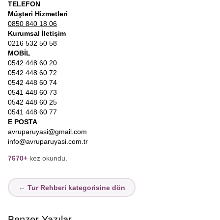
TELEFON
Müşteri Hizmetleri
0850 840 18 06
Kurumsal İletişim
0216 532 50 58
MOBİL
0542 448 60 20
0542 448 60 72
0542 448 60 74
0541 448 60 73
0542 448 60 25
0541 448 60 77
E POSTA
avruparuyasi@gmail.com
info@avruparuyasi.com.tr
7670+
kez okundu.
← Tur Rehberi kategorisine dön
Benzer Yazılar