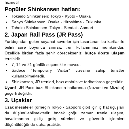
hizmeti!
Popüler Shinkansen hatları:
Tokaido Shinkansen: Tokyo - Kyoto - Osaka
Sanyo Shinkansen: Osaka - Hiroshima - Fukuoka
Tohoku Shinkansen: Tokyo - Sendai - Aomori
2. Japan Rail Pass (JR Pass)
Yurtdışından gelen seyahat severler için tasarlanan bu kartlar ile
belirli süre boyunca sınırsız tren kullanımınız mümkündür.
Özellikle birden fazla şehir görecekseniz,
bütçe dostu
ulaşım
tercihidir.
7, 14 ve 21 günlük seçenekler mevcut.
Sadece “Temporary Visitor” vizesine sahip turistler
kullanabilmektedir.
Shinkansen, JR trenleri, bazı otobüs ve feribotlarda geçerlidir.
Uyarı!
JR Pass bazı Shinkansen hatlarında (Nozomi ve Mizuho)
geçerli değildir.
3. Uçaklar
Uzak mesafeler (örneğin Tokyo - Sapporo gibi) için iç hat uçuşları
da düşünülebilmektedir. Ancak çoğu zaman trenle ulaşım,
havalimanına gidiş geliş süreleri ve güvenlik işlemleri
düşünüldüğünde daha pratiktir.