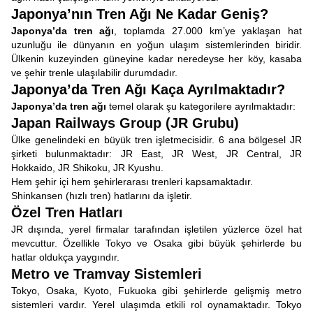
Japonya’nın Tren Ağı Ne Kadar Geniş?
Japonya’da tren ağı
, toplamda 27.000 km’ye yaklaşan hat
uzunluğu ile dünyanın en yoğun ulaşım sistemlerinden biridir.
Ülkenin kuzeyinden güneyine kadar neredeyse her köy, kasaba
ve şehir trenle ulaşılabilir durumdadır.
Japonya’da Tren Ağı Kaça Ayrılmaktadır?
Japonya’da tren ağı
temel olarak şu kategorilere ayrılmaktadır:
Japan Railways Group (JR Grubu)
Ülke genelindeki en büyük tren işletmecisidir. 6 ana bölgesel JR
şirketi bulunmaktadır: JR East, JR West, JR Central, JR
Hokkaido, JR Shikoku, JR Kyushu.
Hem şehir içi hem şehirlerarası trenleri kapsamaktadır.
Shinkansen (hızlı tren) hatlarını da işletir.
Özel Tren Hatları
JR dışında, yerel firmalar tarafından işletilen yüzlerce özel hat
mevcuttur. Özellikle Tokyo ve Osaka gibi büyük şehirlerde bu
hatlar oldukça yaygındır.
Metro ve Tramvay Sistemleri
Tokyo, Osaka, Kyoto, Fukuoka gibi şehirlerde gelişmiş metro
sistemleri vardır. Yerel ulaşımda etkili rol oynamaktadır. Tokyo