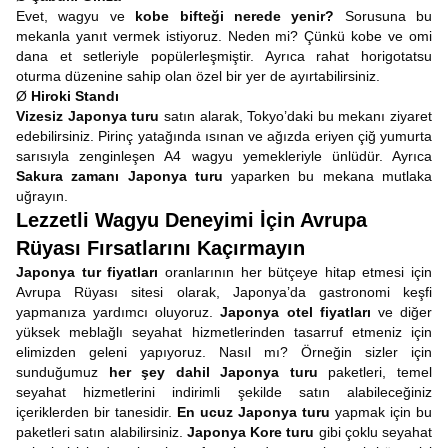
Evet, wagyu ve
kobe bifteği nerede yenir?
Sorusuna bu
mekanla yanıt vermek istiyoruz. Neden mi? Çünkü kobe ve omi
dana et setleriyle popülerleşmiştir. Ayrıca rahat horigotatsu
oturma düzenine sahip olan özel bir yer de ayırtabilirsiniz.
Ø
Hiroki Standı
Vizesiz Japonya turu
satın alarak, Tokyo’daki bu mekanı ziyaret
edebilirsiniz. Pirinç yatağında ısınan ve ağızda eriyen çiğ yumurta
sarısıyla zenginleşen A4 wagyu yemekleriyle ünlüdür. Ayrıca
Sakura zamanı Japonya turu
yaparken bu mekana mutlaka
uğrayın.
Lezzetli Wagyu Deneyimi İçin Avrupa
Rüyası Fırsatlarını Kaçırmayın
Japonya tur fiyatları
oranlarının her bütçeye hitap etmesi için
Avrupa Rüyası sitesi olarak, Japonya’da gastronomi keşfi
yapmanıza yardımcı oluyoruz.
Japonya otel fiyatları
ve diğer
yüksek meblağlı seyahat hizmetlerinden tasarruf etmeniz için
elimizden geleni yapıyoruz. Nasıl mı? Örneğin sizler için
sunduğumuz
her şey dahil Japonya turu
paketleri, temel
seyahat hizmetlerini indirimli şekilde satın alabileceğiniz
içeriklerden bir tanesidir.
En ucuz Japonya turu
yapmak için bu
paketleri satın alabilirsiniz.
Japonya Kore turu
gibi çoklu seyahat