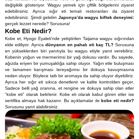
değişiklik gösteriyor. Wagyu yemek için çiftlik bölgelerini ziyaret
edebilirsiniz. Ayrıca sığır eti temalı restoranları da ziyaret
edebilirsiniz. Şimdi gelelim
Japonya’da wagyu biftek deneyimi:
gerçek lezzet nerede? Sorusuna!
Kobe Eti Nedir?
Kobe et, Hyogo Eyaleti’nde yetiştirilen Taijama wagyu sığırından
elde ediliyor. Ayrıca
dünyanın en pahalı eti kaç TL?
Sorusuna
en yükseklerden biri yanıtıyla bu wagyu etiyle yanıt verebiliriz.
Kobenin yoğun ve mermerimsi bir yağ dokusu vardır. Bu sayede,
ağızda eriyen bir yumuşaklığa sahip oluyor. Yağın etle buluşması
ve tamamen karışması tereyağımsı bir dokuya kavuşmasına
neden oluyor. Böylece tatlı bir aromaya da sahip oluyor diyebiliriz.
Ayrıca her sığır eti sıkıca denetlenir ve kalite kontrolden geçer.
Sadece belli yağ oranına, et rengine ve dokuya sahip olan etler
“kobe eti” olarak belirlenir. Kobe eti olarak kabul gören etler ise
sertifika almaya hak kazanır. Bu açıklamalar ile
kobe eti nedir?
Sorusunu yanıt alabilirsiniz.