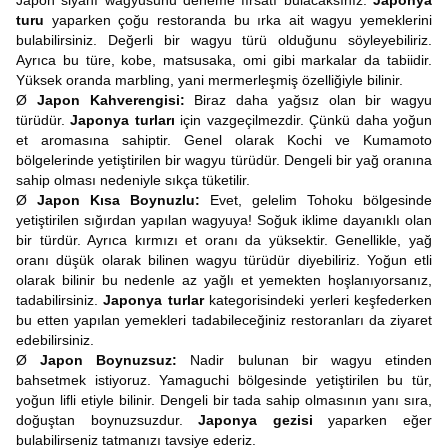
Japon siyahı wagyusunu deneme fırsatı bulacaksınız.
Japonya
turu
yaparken çoğu restoranda bu ırka ait wagyu yemeklerini
bulabilirsiniz. Değerli bir wagyu türü olduğunu söyleyebiliriz.
Ayrıca bu türe, kobe, matsusaka, omi gibi markalar da tabiidir.
Yüksek oranda marbling, yani mermerleşmiş özelliğiyle bilinir.
Ø
Japon Kahverengisi:
Biraz daha yağsız olan bir wagyu
türüdür.
Japonya turları
için vazgeçilmezdir. Çünkü daha yoğun
et aromasına sahiptir. Genel olarak Kochi ve Kumamoto
bölgelerinde yetiştirilen bir wagyu türüdür. Dengeli bir yağ oranına
sahip olması nedeniyle sıkça tüketilir.
Ø
Japon Kısa Boynuzlu:
Evet, gelelim Tohoku bölgesinde
yetiştirilen sığırdan yapılan wagyuya! Soğuk iklime dayanıklı olan
bir türdür. Ayrıca kırmızı et oranı da yüksektir. Genellikle, yağ
oranı düşük olarak bilinen wagyu türüdür diyebiliriz. Yoğun etli
olarak bilinir bu nedenle az yağlı et yemekten hoşlanıyorsanız,
tadabilirsiniz.
Japonya turlar
kategorisindeki yerleri keşfederken
bu etten yapılan yemekleri tadabileceğiniz restoranları da ziyaret
edebilirsiniz.
Ø
Japon Boynuzsuz:
Nadir bulunan bir wagyu etinden
bahsetmek istiyoruz. Yamaguchi bölgesinde yetiştirilen bu tür,
yoğun lifli etiyle bilinir. Dengeli bir tada sahip olmasının yanı sıra,
doğuştan boynuzsuzdur.
Japonya gezisi
yaparken eğer
bulabilirseniz tatmanızı tavsiye ederiz.