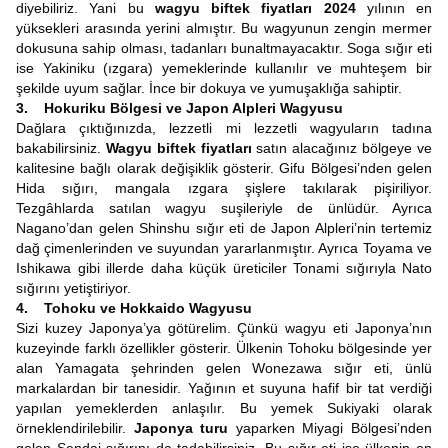
diyebiliriz. Yani bu
wagyu biftek fiyatları 2024
yılının en
yüksekleri arasında yerini almıştır. Bu wagyunun zengin mermer
dokusuna sahip olması, tadanları bunaltmayacaktır. Soga sığır eti
ise Yakiniku (ızgara) yemeklerinde kullanılır ve muhteşem bir
şekilde uyum sağlar. İnce bir dokuya ve yumuşaklığa sahiptir.
3. Hokuriku Bölgesi ve Japon Alpleri Wagyusu
Dağlara çıktığınızda, lezzetli mi lezzetli wagyuların tadına
bakabilirsiniz.
Wagyu biftek fiyatları
satın alacağınız bölgeye ve
kalitesine bağlı olarak değişiklik gösterir. Gifu Bölgesi’nden gelen
Hida sığırı, mangala ızgara şişlere takılarak pişiriliyor.
Tezgâhlarda satılan wagyu suşileriyle de ünlüdür. Ayrıca
Nagano’dan gelen Shinshu sığır eti de Japon Alpleri’nin tertemiz
dağ çimenlerinden ve suyundan yararlanmıştır. Ayrıca Toyama ve
Ishikawa gibi illerde daha küçük üreticiler Tonami sığırıyla Nato
sığırını yetiştiriyor.
4. Tohoku ve Hokkaido Wagyusu
Sizi kuzey Japonya’ya götürelim. Çünkü wagyu eti Japonya’nın
kuzeyinde farklı özellikler gösterir. Ülkenin Tohoku bölgesinde yer
alan Yamagata şehrinden gelen Wonezawa sığır eti, ünlü
markalardan bir tanesidir. Yağının et suyuna hafif bir tat verdiği
yapılan yemeklerden anlaşılır. Bu yemek Sukiyaki olarak
örneklendirilebilir.
Japonya turu
yaparken Miyagi Bölgesi’nden