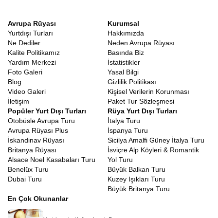
Avrupa Rüyası
Kurumsal
Yurtdışı Turları
Hakkımızda
Ne Dediler
Neden Avrupa Rüyası
Kalite Politikamız
Basında Biz
Yardım Merkezi
İstatistikler
Foto Galeri
Yasal Bilgi
Blog
Gizlilik Politikası
Video Galeri
Kişisel Verilerin Korunması
İletişim
Paket Tur Sözleşmesi
Popüler Yurt Dışı Turları
Rüya Yurt Dışı Turları
Otobüsle Avrupa Turu
İtalya Turu
Avrupa Rüyası Plus
İspanya Turu
İskandinav Rüyası
Sicilya Amalfi Güney İtalya Turu
Britanya Rüyası
İsviçre Alp Köyleri & Romantik
Alsace Noel Kasabaları Turu
Yol Turu
Benelüx Turu
Büyük Balkan Turu
Dubai Turu
Kuzey Işıkları Turu
Büyük Britanya Turu
En Çok Okunanlar