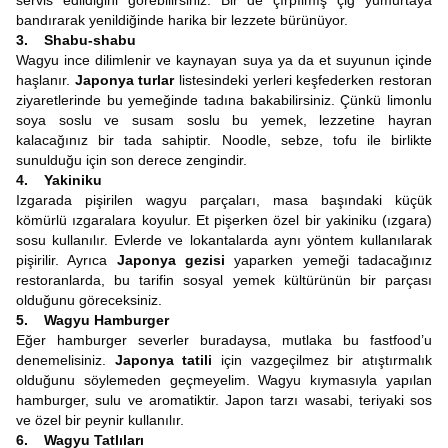
servis edildiğini görebilirsiniz. Bir de çırpılmış çiğ yumurtaya
bandırarak yenildiğinde harika bir lezzete bürünüyor.
3. Shabu-shabu
Wagyu ince dilimlenir ve kaynayan suya ya da et suyunun içinde
haşlanır.
Japonya turlar
listesindeki yerleri keşfederken restoran
ziyaretlerinde bu yemeğinde tadına bakabilirsiniz. Çünkü limonlu
soya soslu ve susam soslu bu yemek, lezzetine hayran
kalacağınız bir tada sahiptir. Noodle, sebze, tofu ile birlikte
sunulduğu için son derece zengindir.
4. Yakiniku
Izgarada pişirilen wagyu parçaları, masa başındaki küçük
kömürlü ızgaralara koyulur. Et pişerken özel bir yakiniku (ızgara)
sosu kullanılır. Evlerde ve lokantalarda aynı yöntem kullanılarak
pişirilir. Ayrıca
Japonya gezisi
yaparken yemeği tadacağınız
restoranlarda, bu tarifin sosyal yemek kültürünün bir parçası
olduğunu göreceksiniz.
5. Wagyu Hamburger
Eğer hamburger severler buradaysa, mutlaka bu fastfood’u
denemelisiniz.
Japonya tatili
için vazgeçilmez bir atıştırmalık
olduğunu söylemeden geçmeyelim. Wagyu kıymasıyla yapılan
hamburger, sulu ve aromatiktir. Japon tarzı wasabi, teriyaki sos
ve özel bir peynir kullanılır.
6. Wagyu Tatlıları