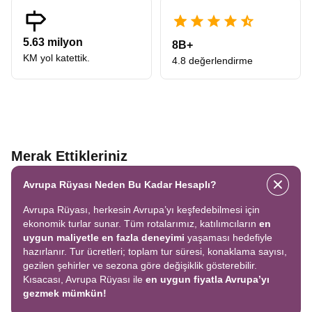
5.63 milyon
8B+
KM yol katettik.
4.8 değerlendirme
Merak Ettikleriniz
Avrupa Rüyası Neden Bu Kadar Hesaplı?
Avrupa Rüyası, herkesin Avrupa’yı keşfedebilmesi için
ekonomik turlar sunar. Tüm rotalarımız, katılımcıların
en
uygun maliyetle en fazla deneyimi
yaşaması hedefiyle
hazırlanır. Tur ücretleri; toplam tur süresi, konaklama sayısı,
gezilen şehirler ve sezona göre değişiklik gösterebilir.
Kısacası, Avrupa Rüyası ile
en uygun fiyatla Avrupa’yı
gezmek mümkün!