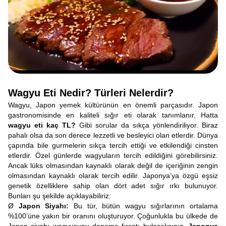
Wagyu Eti Nedir? Türleri Nelerdir?
Wagyu, Japon yemek kültürünün en önemli parçasıdır. Japon
gastronomisinde en kaliteli sığır eti olarak tanımlanır. Hatta
wagyu eti kaç TL?
Gibi sorular da sıkça yönlendiriliyor. Biraz
pahalı olsa da son derece lezzetli ve besleyici olan etlerdir. Dünya
çapında bile gurmelerin sıkça tercih ettiği ve etkilendiği cinsten
etlerdir. Özel günlerde wagyuların tercih edildiğini görebilirsiniz.
Ancak lüks olmasından kaynaklı olarak değil de içeriğinin zengin
olmasından kaynaklı olarak tercih edilir. Japonya’ya özgü eşsiz
genetik özelliklere sahip olan dört adet sığır ırkı bulunuyor.
Bunları şu şekilde açıklayabiliriz:
Ø
Japon Siyahı:
Bu tür, bütün wagyu sığırlarının ortalama
%100’üne yakın bir oranını oluşturuyor. Çoğunlukla bu ülkede de