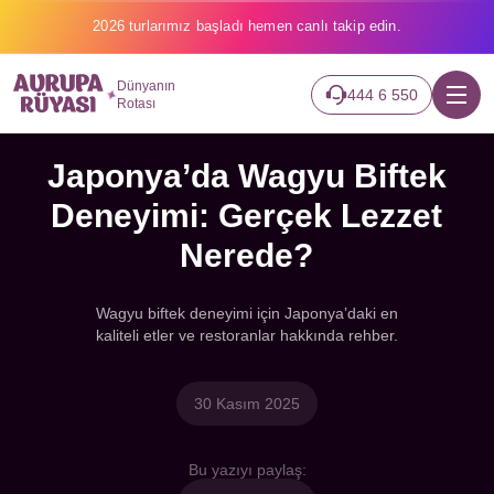
2026 turlarımız başladı hemen canlı takip edin.
Dünyanın
444 6 550
Rotası
Japonya’da Wagyu Biftek
Deneyimi: Gerçek Lezzet
Nerede?
Wagyu biftek deneyimi için Japonya’daki en
kaliteli etler ve restoranlar hakkında rehber.
30 Kasım 2025
Bu yazıyı paylaş: