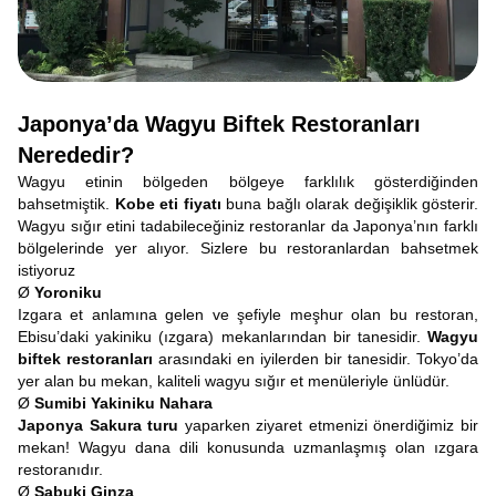
Japonya’da Wagyu Biftek Restoranları
Nerededir?
Wagyu etinin bölgeden bölgeye farklılık gösterdiğinden
bahsetmiştik.
Kobe eti fiyatı
buna bağlı olarak değişiklik gösterir.
Wagyu sığır etini tadabileceğiniz restoranlar da Japonya’nın farklı
bölgelerinde yer alıyor. Sizlere bu restoranlardan bahsetmek
istiyoruz
Ø
Yoroniku
Izgara et anlamına gelen ve şefiyle meşhur olan bu restoran,
Ebisu’daki yakiniku (ızgara) mekanlarından bir tanesidir.
Wagyu
biftek restoranları
arasındaki en iyilerden bir tanesidir. Tokyo’da
yer alan bu mekan, kaliteli wagyu sığır et menüleriyle ünlüdür.
Ø
Sumibi Yakiniku Nahara
Japonya Sakura turu
yaparken ziyaret etmenizi önerdiğimiz bir
mekan! Wagyu dana dili konusunda uzmanlaşmış olan ızgara
restoranıdır.
Ø
Şabuki Ginza