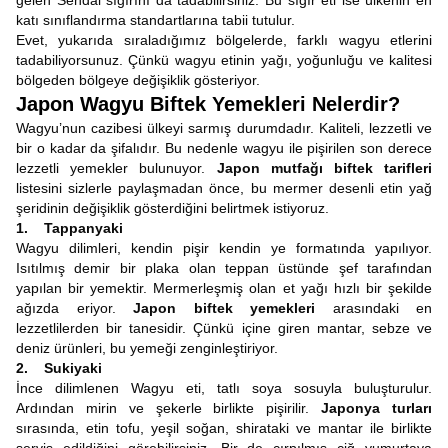
gelen Sendai sığırını da tadabilirsiniz. Bu sığır eti ise ülkenin en
katı sınıflandırma standartlarına tabii tutulur.
Evet, yukarıda sıraladığımız bölgelerde, farklı wagyu etlerini
tadabiliyorsunuz. Çünkü wagyu etinin yağı, yoğunluğu ve kalitesi
bölgeden bölgeye değişiklik gösteriyor.
Japon Wagyu Biftek Yemekleri Nelerdir?
Wagyu’nun cazibesi ülkeyi sarmış durumdadır. Kaliteli, lezzetli ve
bir o kadar da şifalıdır. Bu nedenle wagyu ile pişirilen son derece
lezzetli yemekler bulunuyor.
Japon mutfağı biftek tarifleri
listesini sizlerle paylaşmadan önce, bu mermer desenli etin yağ
şeridinin değişiklik gösterdiğini belirtmek istiyoruz.
1. Tappanyaki
Wagyu dilimleri, kendin pişir kendin ye formatında yapılıyor.
Isıtılmış demir bir plaka olan teppan üstünde şef tarafından
yapılan bir yemektir. Mermerleşmiş olan et yağı hızlı bir şekilde
ağızda eriyor.
Japon biftek yemekleri
arasındaki en
lezzetlilerden bir tanesidir. Çünkü içine giren mantar, sebze ve
deniz ürünleri, bu yemeği zenginleştiriyor.
2. Sukiyaki
İnce dilimlenen Wagyu eti, tatlı soya sosuyla buluşturulur.
Ardından mirin ve şekerle birlikte pişirilir.
Japonya turları
sırasında, etin tofu, yeşil soğan, shirataki ve mantar ile birlikte