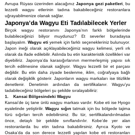
Avrupa Rüyası üzerinden alacağınız
Japonya gezi paketleri
, bu
lezzetli wagyu etlerinin tadına bakabileceğiniz restoranlara
uğrayabilmenize olanak sağlar.
Japonya’da Wagyu Eti Tadılabilecek Yerler
Birçok wagyu restoranını Japonya’nın farklı bölgelerinde
bulabileceğinizi biliyor muydunuz? Et severler buradaysa
başlayalım.
Wagyu eti
yemek için farklı seçenekleriniz bulunuyor.
Japon ineği olarak açıklayabileceğimiz wagyu kelimesi, yerli ırk
olarak da ifade edilebilir. Aslında bu etin karakteristik özellikleri var
diyebiliriz. Japonya’da karasığırlarının mermerleşmiş yapısı sık
tercih edilmesine olanak sağlıyor. Wagyu lezzetli bir et parçası
değildir. Bu etin daha ziyade beslenme, iklim, coğrafyaya bağlı
olarak değişiklik gösterir. Japonların wagyu markaları ise titizlikle
denetlenir. Denetimin ardından da sertifikalanır. Wagyu’yu
tadabileceğiniz bölgeleri şu şekilde sıralayabiliriz:
1. Kansai Bölgesindeki Wagyu
Kansai’de üç tane ünlü wagyu markası vardır. Kobe eti ise Hyogo
eyaletinde yetiştirilir.
Wagyu sığırı
tatmak için bu bölgede tajima
türü sığırları tercih edebilirsiniz. Bu tür, sertifikalandırılmadan
önce, detaylı bir şekilde sınıflandırılır. Kobe’de yer alan
restoranlarda bu etin tadına bakabilirsiniz. Ayrıca Kyoto ve
Osaka’da da son derece lezzetli yapılan kobe eti restoranları