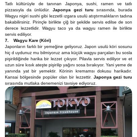
Tatlı kültürüyle de tanınan Japonya, sushi, ramen ve tatlı
pizzasıyla da ünlüdür.
Japonya gezi turu
sırasında, burada
Wagyu nigiri sushi gibi lezzetli ızgara usulü atıştırmalıkların tadına
bakabilirsiniz. Pirinçle birlikte çiğ bir şekilde servis edilse de son
derece lezzetlidir. Wagyu taco ya da wagyu ramen ile birlikte
servis ediliyor.
7. Wagyu Kare (Köri)
Japonların farklı bir yemeğine geliyoruz. Japon usulü köri sosunu
hiç d uydunuz mu bilmiyoruz ama küçük wagyu parçaları bu sosla
pişirildiğinde harika bir lezzet çıkıyor. Pilavla servis ediliyor ve et
uzun süre kısık ateşte pişirilip yağını sosa bırakıyor. Yani yeme de
yanında yat bir yemektir. Körinin kremamsı dokusu harikadır.
Kansai bölgesinde popüler olan bir lezzettir.
Japonya gezi turu
sırasında mutlaka denemenizi tavsiye ediyoruz.