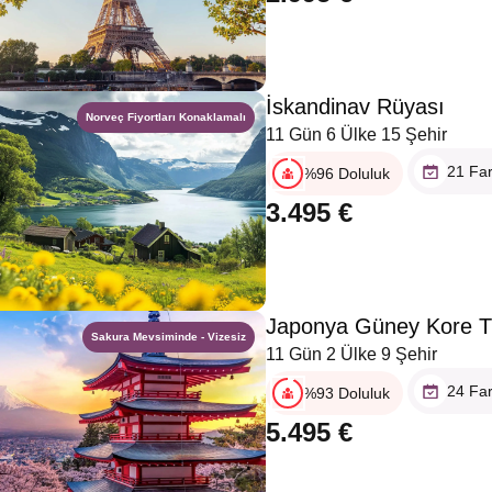
İskandinav Rüyası
Norveç Fiyortları Konaklamalı
11 Gün 6 Ülke 15 Şehir
21 Far
%96 Doluluk
3.495 €
Japonya Güney Kore T
Sakura Mevsiminde - Vizesiz
11 Gün 2 Ülke 9 Şehir
24 Far
%93 Doluluk
5.495 €