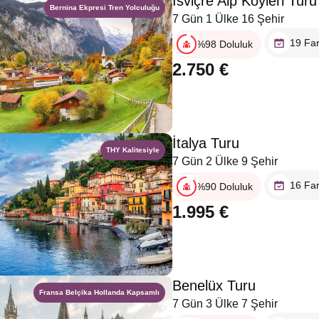
İsviçre Alp Köyleri Turu
Bernina Ekpresi Tren Yolculuğu
7 Gün 1 Ülke 16 Şehir
19 Far
%98 Doluluk
2.750 €
İtalya Turu
THY Kalitesiyle
7 Gün 2 Ülke 9 Şehir
16 Far
%90 Doluluk
1.995 €
Benelüx Turu
Fransa Belçika Hollanda Kapsamlı
7 Gün 3 Ülke 7 Şehir