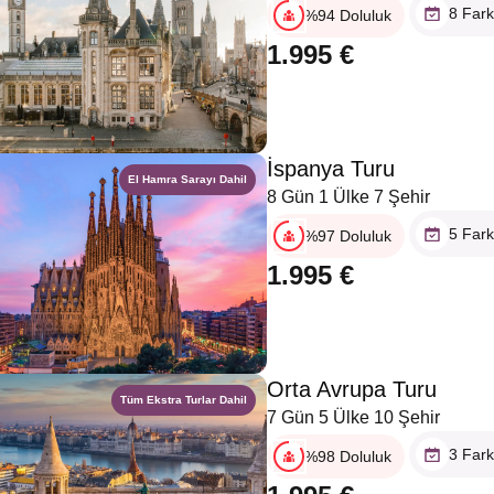
8 Fark
%94 Doluluk
1.995 €
İspanya Turu
El Hamra Sarayı Dahil
8 Gün 1 Ülke 7 Şehir
5 Fark
%97 Doluluk
1.995 €
Orta Avrupa Turu
Tüm Ekstra Turlar Dahil
7 Gün 5 Ülke 10 Şehir
3 Fark
%98 Doluluk