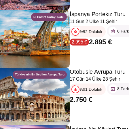
İspanya Portekiz Turu
El Hamra Sarayı Dahil
11 Gün 2 Ülke 11 Şehir
6 Fark
%92 Doluluk
2.895 €
2.995 €
Otobüsle Avrupa Turu
Türkiye'nin En Sevilen Avrupa Turu
17 Gün 14 Ülke 28 Şehir
8 Fark
%91 Doluluk
2.750 €