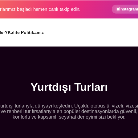
e gezginin hayali gerçek oluyor.
Instagram
ler?
Kalite Politikamız
Yurtdışı Turları
urtdışı turlarıyla dünyayı keşfedin. Uçaklı, otobüslü, vizeli, vizes
ve rehberli tur fırsatlarıyla en popüler destinasyonlarda güvenli,
konforlu ve kapsamlı seyahat deneyimi sizi bekliyor.