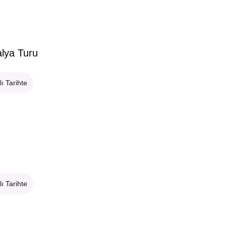
alya Turu
lı Tarihte
lı Tarihte