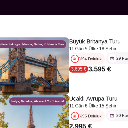
Büyük Britanya Turu
giltere, İskoçya, İrlanda, Galler, K. İrlanda Turu
11 Gün 5 Ülke 18 Şehir
29 Far
%94 Doluluk
3.595 €
3.695 €
Uçaklı Avrupa Turu
İtalya, Benelux, Alsace 3 Tur 1 Arada!
11 Gün 6 Ülke 15 Şehir
20 Far
%95 Doluluk
2.995 €