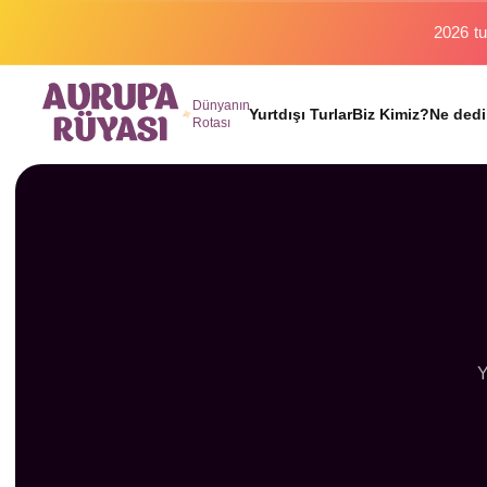
Binlerc
Dünyanın
Yurtdışı Turlar
Biz Kimiz?
Ne dedi
Rotası
Y