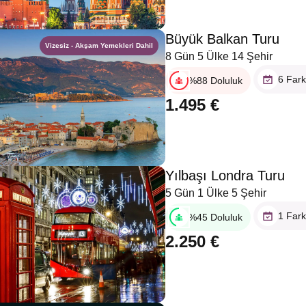
Büyük Balkan Turu
Vizesiz - Akşam Yemekleri Dahil
8 Gün 5 Ülke 14 Şehir
6 Fark
%88 Doluluk
1.495 €
Yılbaşı Londra Turu
5 Gün 1 Ülke 5 Şehir
1 Fark
%45 Doluluk
2.250 €