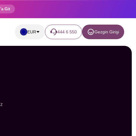
'a Git
EUR
444 6 550
Gezgin Girişi
iz