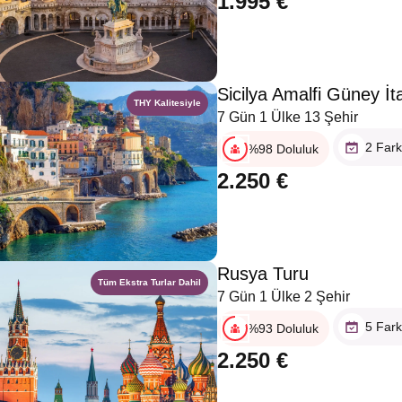
1.995 €
Sicilya Amalfi Güney İt
THY Kalitesiyle
7 Gün 1 Ülke 13 Şehir
2 Fark
%98 Doluluk
2.250 €
Rusya Turu
Tüm Ekstra Turlar Dahil
7 Gün 1 Ülke 2 Şehir
5 Fark
%93 Doluluk
2.250 €