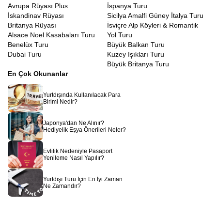
Avrupa Rüyası Plus
İspanya Turu
İskandinav Rüyası
Sicilya Amalfi Güney İtalya Turu
Britanya Rüyası
İsviçre Alp Köyleri & Romantik
Alsace Noel Kasabaları Turu
Yol Turu
Benelüx Turu
Büyük Balkan Turu
Dubai Turu
Kuzey Işıkları Turu
Büyük Britanya Turu
En Çok Okunanlar
Yurtdışında Kullanılacak Para
Birimi Nedir?
Japonya'dan Ne Alınır?
Hediyelik Eşya Önerileri Neler?
Evlilik Nedeniyle Pasaport
Yenileme Nasıl Yapılır?
Yurtdışı Turu İçin En İyi Zaman
Ne Zamandır?