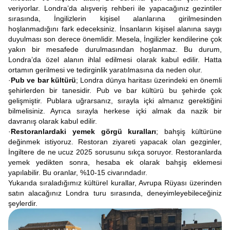
veriyorlar. Londra’da alışveriş rehberi ile yapacağınız gezintiler
sırasında, İngilizlerin kişisel alanlarına girilmesinden
hoşlanmadığını fark edeceksiniz. İnsanların kişisel alanına saygı
duyulması son derece önemlidir. Mesela, İngilizler kendilerine çok
yakın bir mesafede durulmasından hoşlanmaz. Bu durum,
Londra’da özel alanın ihlal edilmesi olarak kabul edilir. Hatta
ortamın gerilmesi ve tedirginlik yaratılmasına da neden olur.
·
Pub ve bar kültürü
; Londra dünya haritası üzerindeki en önemli
şehirlerden bir tanesidir. Pub ve bar kültürü bu şehirde çok
gelişmiştir. Publara uğrarsanız, sırayla içki almanız gerektiğini
bilmelisiniz. Ayrıca sırayla herkese içki almak da nazik bir
davranış olarak kabul edilir.
·
Restoranlardaki yemek görgü kuralları
; bahşiş kültürüne
değinmek istiyoruz. Restoran ziyareti yapacak olan gezginler,
İngiltere de ne ucuz 2025 sorusunu sıkça soruyor. Restoranlarda
yemek yedikten sonra, hesaba ek olarak bahşiş eklemesi
yapılabilir. Bu oranlar, %10-15 civarındadır.
Yukarıda sıraladığımız kültürel kurallar, Avrupa Rüyası üzerinden
satın alacağınız Londra turu sırasında, deneyimleyebileceğiniz
şeylerdir.