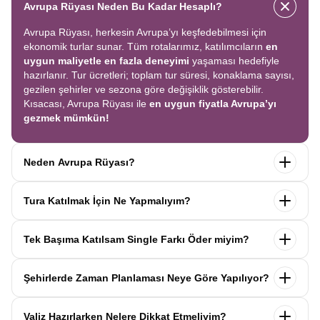
Avrupa Rüyası Neden Bu Kadar Hesaplı?
Avrupa Rüyası, herkesin Avrupa’yı keşfedebilmesi için
ekonomik turlar sunar. Tüm rotalarımız, katılımcıların
en
uygun maliyetle en fazla deneyimi
yaşaması hedefiyle
hazırlanır. Tur ücretleri; toplam tur süresi, konaklama sayısı,
gezilen şehirler ve sezona göre değişiklik gösterebilir.
Kısacası, Avrupa Rüyası ile
en uygun fiyatla Avrupa’yı
gezmek mümkün!
Neden Avrupa Rüyası?
Avrupa Rüyası ile ekonomik bir şekilde
tek seferde birçok
Tura Katılmak İçin Ne Yapmalıyım?
ülkeyi
keşfedin! Ekstra tur ücreti yok, tüm geziler fiyata
dahil.
Profesyonel kokartlı rehberler
,
konforlu oteller
ve
Tur sayfasındaki
“Başvuru Yap”
formunu doldurun ve
benzersiz rotalar
ile Avrupa’yı en keyifli şekilde yaşayın.
Tek Başıma Katılsam Single Farkı Öder miyim?
seyahat sözleşmesini
onaylayın.
İlk taksiti
ödediğinizde
kaydınız tamamlanır ve Avrupa Rüyası’yla yolculuğunuz
Hayır, ödemezsiniz. Avrupa Rüyası’nda tek başına
başlar!
Şehirlerde Zaman Planlaması Neye Göre Yapılıyor?
katıldığınızda
1000 Euro’ya varan single farkı
uygulanmaz.
Sizi, mesleğinize ve yaşınıza uygun bir
Avrupa Rüyası turlarındaki tüm zaman planlamaları,
uzman
katılımcı ile eşleştiririz; böylece
ek ücret ödemeden
Valiz Hazırlarken Nelere Dikkat Etmeliyim?
operasyon birimimiz tarafından önceden test edilip
en