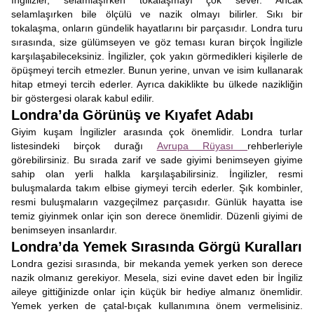
İngilizler, selamlaşırken tokalaşmayı çok sever. Ancak
selamlaşırken bile ölçülü ve nazik olmayı bilirler. Sıkı bir
tokalaşma, onların gündelik hayatlarını bir parçasıdır. Londra turu
sırasında, size gülümseyen ve göz teması kuran birçok İngilizle
karşılaşabileceksiniz. İngilizler, çok yakın görmedikleri kişilerle de
öpüşmeyi tercih etmezler. Bunun yerine, unvan ve isim kullanarak
hitap etmeyi tercih ederler. Ayrıca dakiklikte bu ülkede nazikliğin
bir göstergesi olarak kabul edilir.
Londra’da Görünüş ve Kıyafet Adabı
Giyim kuşam İngilizler arasında çok önemlidir. Londra turlar
listesindeki birçok durağı
Avrupa Rüyası
rehberleriyle
görebilirsiniz. Bu sırada zarif ve sade giyimi benimseyen giyime
sahip olan yerli halkla karşılaşabilirsiniz. İngilizler, resmi
buluşmalarda takım elbise giymeyi tercih ederler. Şık kombinler,
resmi buluşmaların vazgeçilmez parçasıdır. Günlük hayatta ise
temiz giyinmek onlar için son derece önemlidir. Düzenli giyimi de
benimseyen insanlardır.
Londra’da Yemek Sırasında Görgü Kuralları
Londra gezisi sırasında, bir mekanda yemek yerken son derece
nazik olmanız gerekiyor. Mesela, sizi evine davet eden bir İngiliz
aileye gittiğinizde onlar için küçük bir hediye almanız önemlidir.
Yemek yerken de çatal-bıçak kullanımına önem vermelisiniz.