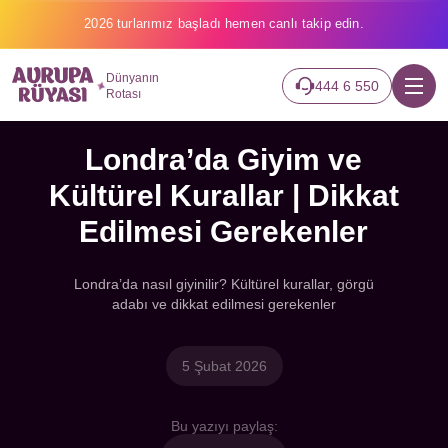
2026 turlarımız başladı hemen canlı takip edin.
Dünyanın
444 6 550
Rotası
Londra’da Giyim ve
Kültürel Kurallar | Dikkat
Edilmesi Gerekenler
Londra’da nasıl giyinilir? Kültürel kurallar, görgü
adabı ve dikkat edilmesi gerekenler
5 Şubat 2026
Bu yazıyı paylaş: