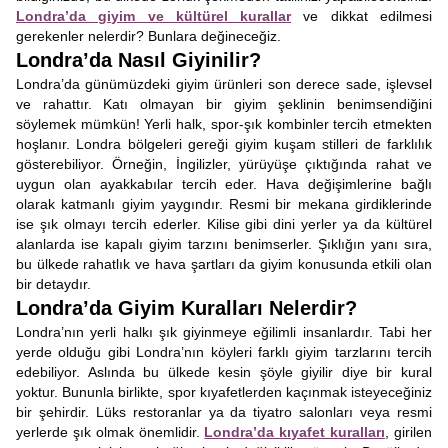
Londra’da giyim ve kültürel kurallar
ve dikkat edilmesi
gerekenler nelerdir? Bunlara değineceğiz.
Londra’da Nasıl Giyinilir?
Londra’da günümüzdeki giyim ürünleri son derece sade, işlevsel
ve rahattır. Katı olmayan bir giyim şeklinin benimsendiğini
söylemek mümkün! Yerli halk, spor-şık kombinler tercih etmekten
hoşlanır. Londra bölgeleri gereği giyim kuşam stilleri de farklılık
gösterebiliyor. Örneğin, İngilizler, yürüyüşe çıktığında rahat ve
uygun olan ayakkabılar tercih eder. Hava değişimlerine bağlı
olarak katmanlı giyim yaygındır. Resmi bir mekana girdiklerinde
ise şık olmayı tercih ederler. Kilise gibi dini yerler ya da kültürel
alanlarda ise kapalı giyim tarzını benimserler. Şıklığın yanı sıra,
bu ülkede rahatlık ve hava şartları da giyim konusunda etkili olan
bir detaydır.
Londra’da Giyim Kuralları Nelerdir?
Londra’nın yerli halkı şık giyinmeye eğilimli insanlardır. Tabi her
yerde olduğu gibi Londra’nın köyleri farklı giyim tarzlarını tercih
edebiliyor. Aslında bu ülkede kesin şöyle giyilir diye bir kural
yoktur. Bununla birlikte, spor kıyafetlerden kaçınmak isteyeceğiniz
bir şehirdir. Lüks restoranlar ya da tiyatro salonları veya resmi
yerlerde şık olmak önemlidir.
Londra’da kıyafet kuralları
, girilen