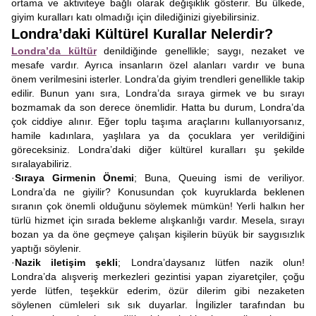
ortama ve aktiviteye bağlı olarak değişiklik gösterir. Bu ülkede,
giyim kuralları katı olmadığı için dilediğinizi giyebilirsiniz.
Londra’daki Kültürel Kurallar Nelerdir?
Londra’da kültür
denildiğinde genellikle; saygı, nezaket ve
mesafe vardır. Ayrıca insanların özel alanları vardır ve buna
önem verilmesini isterler. Londra’da giyim trendleri genellikle takip
edilir. Bunun yanı sıra, Londra’da sıraya girmek ve bu sırayı
bozmamak da son derece önemlidir. Hatta bu durum, Londra’da
çok ciddiye alınır. Eğer toplu taşıma araçlarını kullanıyorsanız,
hamile kadınlara, yaşlılara ya da çocuklara yer verildiğini
göreceksiniz. Londra’daki diğer kültürel kuralları şu şekilde
sıralayabiliriz.
·
Sıraya Girmenin Önemi
; Buna, Queuing ismi de veriliyor.
Londra’da ne giyilir? Konusundan çok kuyruklarda beklenen
sıranın çok önemli olduğunu söylemek mümkün! Yerli halkın her
türlü hizmet için sırada bekleme alışkanlığı vardır. Mesela, sırayı
bozan ya da öne geçmeye çalışan kişilerin büyük bir saygısızlık
yaptığı söylenir.
·
Nazik iletişim şekli
; Londra’daysanız lütfen nazik olun!
Londra’da alışveriş merkezleri gezintisi yapan ziyaretçiler, çoğu
yerde lütfen, teşekkür ederim, özür dilerim gibi nezaketen
söylenen cümleleri sık sık duyarlar. İngilizler tarafından bu