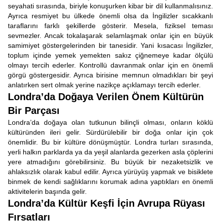
seyahati sırasında, biriyle konuşurken kibar bir dil kullanmalısınız.
Ayrıca resmiyet bu ülkede önemli olsa da İngilizler sıcakkanlı
taraflarını farklı şekillerde gösterir. Mesela, fiziksel teması
sevmezler. Ancak tokalaşarak selamlaşmak onlar için en büyük
samimiyet göstergelerinden bir tanesidir. Yani kısacası İngilizler,
toplum içinde yemek yemekten sakız çiğnemeye kadar ölçülü
olmayı tercih ederler. Kontrollü davranmak onlar için en önemli
görgü göstergesidir. Ayrıca birisine memnun olmadıkları bir şeyi
anlatırken sert olmak yerine nazikçe açıklamayı tercih ederler.
Londra’da Doğaya Verilen Önem Kültürün
Bir Parçası
Londra’da doğaya olan tutkunun bilinçli olması, onların köklü
kültüründen ileri gelir. Sürdürülebilir bir doğa onlar için çok
önemlidir. Bu bir kültüre dönüşmüştür. Londra turları sırasında,
yerli halkın parklarda ya da yeşil alanlarda gezerken asla çöplerini
yere atmadığını görebilirsiniz. Bu büyük bir nezaketsizlik ve
ahlaksızlık olarak kabul edilir. Ayrıca yürüyüş yapmak ve bisiklete
binmek de kendi sağlıklarını korumak adına yaptıkları en önemli
aktivitelerin başında gelir.
Londra’da Kültür Keşfi İçin Avrupa Rüyası
Fırsatları