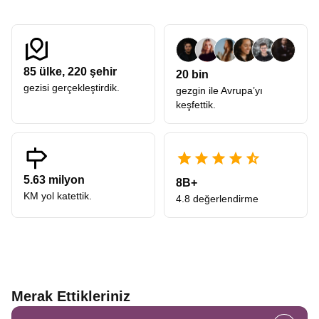
85
ülke,
220
şehir
20 bin
gezisi gerçekleştirdik.
gezgin ile Avrupa’yı
keşfettik.
5.63 milyon
8B+
KM yol katettik.
4.8 değerlendirme
Merak Ettikleriniz