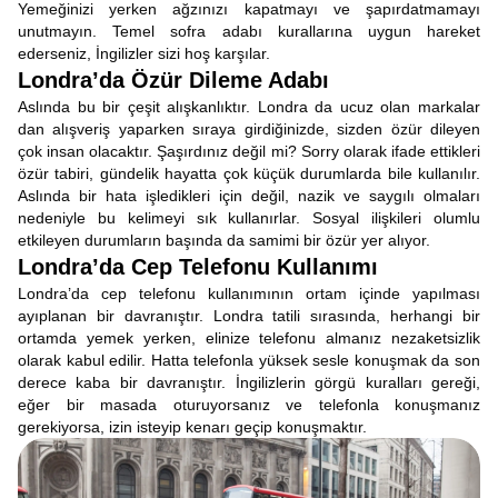
Yemeğinizi yerken ağzınızı kapatmayı ve şapırdatmamayı
unutmayın. Temel sofra adabı kurallarına uygun hareket
ederseniz, İngilizler sizi hoş karşılar.
Londra’da Özür Dileme Adabı
Aslında bu bir çeşit alışkanlıktır. Londra da ucuz olan markalar
dan alışveriş yaparken sıraya girdiğinizde, sizden özür dileyen
çok insan olacaktır. Şaşırdınız değil mi? Sorry olarak ifade ettikleri
özür tabiri, gündelik hayatta çok küçük durumlarda bile kullanılır.
Aslında bir hata işledikleri için değil, nazik ve saygılı olmaları
nedeniyle bu kelimeyi sık kullanırlar. Sosyal ilişkileri olumlu
etkileyen durumların başında da samimi bir özür yer alıyor.
Londra’da Cep Telefonu Kullanımı
Londra’da cep telefonu kullanımının ortam içinde yapılması
ayıplanan bir davranıştır. Londra tatili sırasında, herhangi bir
ortamda yemek yerken, elinize telefonu almanız nezaketsizlik
olarak kabul edilir. Hatta telefonla yüksek sesle konuşmak da son
derece kaba bir davranıştır. İngilizlerin görgü kuralları gereği,
eğer bir masada oturuyorsanız ve telefonla konuşmanız
gerekiyorsa, izin isteyip kenarı geçip konuşmaktır.