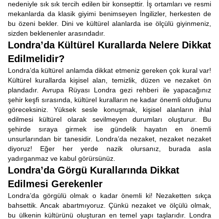
nedeniyle sık sık tercih edilen bir konsepttir. İş ortamları ve resmi
mekanlarda da klasik giyimi benimseyen İngilizler, herkesten de
bu özeni bekler. Dini ve kültürel alanlarda ise ölçülü giyinmeniz,
sizden beklenenler arasındadır.
Londra’da Kültürel Kurallarda Nelere Dikkat
Edilmelidir?
Londra’da kültürel anlamda dikkat etmeniz gereken çok kural var!
Kültürel kurallarda kişisel alan, temizlik, düzen ve nezaket ön
plandadır. Avrupa Rüyası Londra gezi rehberi ile yapacağınız
şehir keşfi sırasında, kültürel kuralların ne kadar önemli olduğunu
göreceksiniz. Yüksek sesle konuşmak, kişisel alanların ihlal
edilmesi kültürel olarak sevilmeyen durumları oluşturur. Bu
şehirde sıraya girmek ise gündelik hayatın en önemli
unsurlarından bir tanesidir. Londra’da nezaket, nezaket nezaket
diyoruz! Eğer her yerde nazik olursanız, burada asla
yadırganmaz ve kabul görürsünüz.
Londra’da Görgü Kurallarında Dikkat
Edilmesi Gerekenler
Londra’da görgülü olmak o kadar önemli ki! Nezaketten sıkça
bahsettik. Ancak abartmıyoruz. Çünkü nezaket ve ölçülü olmak,
bu ülkenin kültürünü oluşturan en temel yapı taşlarıdır. Londra