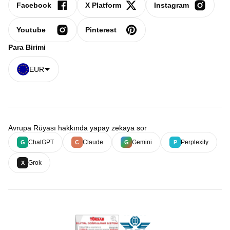
Facebook
X Platform
Instagram
Youtube
Pinterest
Para Birimi
EUR
Avrupa Rüyası hakkında yapay zekaya sor
ChatGPT
Claude
Gemini
Perplexity
G
C
G
P
Grok
X