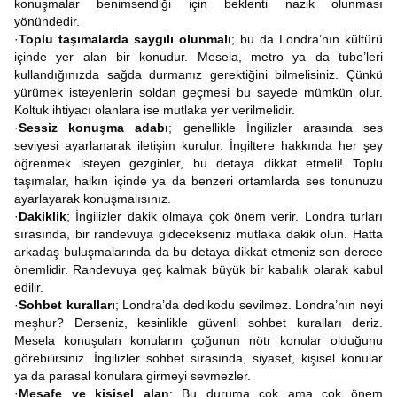
konuşmalar benimsendiği için beklenti nazik olunması
yönündedir.
·
Toplu taşımalarda saygılı olunmalı
; bu da Londra’nın kültürü
içinde yer alan bir konudur. Mesela, metro ya da tube’leri
kullandığınızda sağda durmanız gerektiğini bilmelisiniz. Çünkü
yürümek isteyenlerin soldan geçmesi bu sayede mümkün olur.
Koltuk ihtiyacı olanlara ise mutlaka yer verilmelidir.
·
Sessiz konuşma adabı
; genellikle İngilizler arasında ses
seviyesi ayarlanarak iletişim kurulur. İngiltere hakkında her şey
öğrenmek isteyen gezginler, bu detaya dikkat etmeli! Toplu
taşımalar, halkın içinde ya da benzeri ortamlarda ses tonunuzu
ayarlayarak konuşmalısınız.
·
Dakiklik
; İngilizler dakik olmaya çok önem verir. Londra turları
sırasında, bir randevuya gidecekseniz mutlaka dakik olun. Hatta
arkadaş buluşmalarında da bu detaya dikkat etmeniz son derece
önemlidir. Randevuya geç kalmak büyük bir kabalık olarak kabul
edilir.
·
Sohbet kuralları
; Londra’da dedikodu sevilmez. Londra’nın neyi
meşhur? Derseniz, kesinlikle güvenli sohbet kuralları deriz.
Mesela konuşulan konuların çoğunun nötr konular olduğunu
görebilirsiniz. İngilizler sohbet sırasında, siyaset, kişisel konular
ya da parasal konulara girmeyi sevmezler.
·
Mesafe ve kişisel alan
; Bu duruma çok ama çok önem