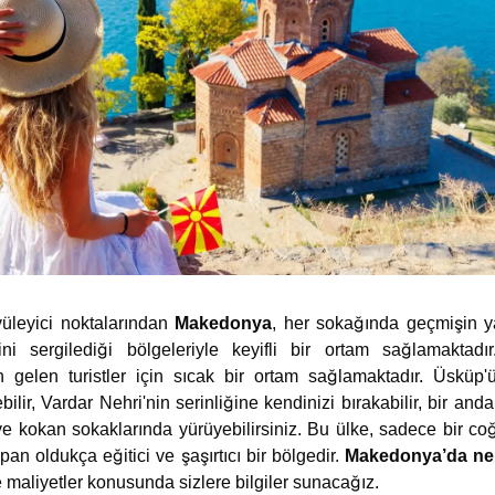
yüleyici noktalarından
Makedonya
, her sokağında geçmişin ya
ini sergilediği bölgeleriyle keyifli bir ortam sağlamaktad
dan gelen turistler için sıcak bir ortam sağlamaktadır. Üsküp
lir, Vardar Nehri'nin serinliğine kendinizi bırakabilir, bir 
ve kokan sokaklarında yürüyebilirsiniz. Bu ülke, sadece bir co
pan oldukça eğitici ve şaşırtıcı bir bölgedir.
Makedonya’da ne
 maliyetler konusunda sizlere bilgiler sunacağız.