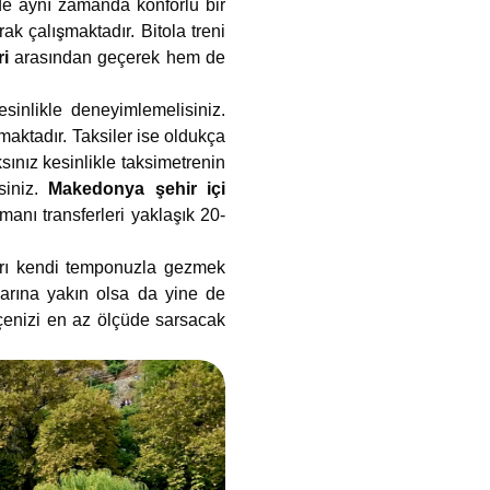
de aynı zamanda konforlu bir
rak çalışmaktadır. Bitola treni
i
arasından geçerek hem de
esinlikle deneyimlemelisiniz.
maktadır. Taksiler ise oldukça
sınız kesinlikle taksimetrenin
siniz.
Makedonya şehir içi
manı transferleri yaklaşık 20-
ları kendi temponuzla gezmek
tlarına yakın olsa da yine de
enizi en az ölçüde sarsacak