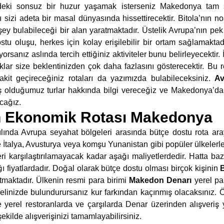
deki sonsuz bir huzur yaşamak isterseniz Makedonya tam si
 sizi adeta bir masal dünyasında hissettirecektir. Bitola’nın n
şey bulabileceği bir alan yaratmaktadır. Üstelik Avrupa’nın p
tu oluşu, herkes için kolay erişilebilir bir ortam sağlamaktad
sanız aslında tercih ettiğiniz aktiviteler bunu belirleyecektir. İ
aklar size beklentinizden çok daha fazlasını gösterecektir. Bu 
vakit geçireceğiniz rotaları da yazımızda bulabileceksiniz.
Av
ış olduğumuz turlar hakkında bilgi vereceğiz ve Makedonya’da ke
acağız.
n Ekonomik Rotası Makedonya
ılında Avrupa seyahat bölgeleri arasında bütçe dostu rota aray
le İtalya, Avusturya veya komşu Yunanistan gibi popüler ülkeler
i karşılaştırılamayacak kadar aşağı maliyetlerdedir. Hatta b
ı fiyatlardadır. Doğal olarak bütçe dostu olması birçok kişinin
tmaktadır. Ülkenin resmi para birimi
Makedon Denarı
yerel pa
linizde bulundurursanız kur farkından kaçınmış olacaksınız. Ö
de yerel restoranlarda ve çarşılarda Denar üzerinden alışveri
ekilde alışverişinizi tamamlayabilirsiniz.