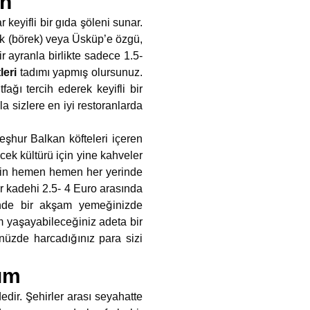
in
eyifli bir gıda şöleni sunar.
urek (börek) veya Üsküp’e özgü,
r ayranla birlikte sadece 1.5-
leri
tadımı yapmış olursunuz.
ğı tercih ederek keyifli bir
a sizlere en iyi restoranlarda
eşhur Balkan köfteleri içeren
cek kültürü için yine kahveler
hrin hemen hemen her yerinde
ir kadehi 2.5- 4 Euro arasında
inde bir akşam yemeğinizde
 yaşayabileceğiniz adeta bir
ünüzde harcadığınız para sizi
şım
dedir. Şehirler arası seyahatte