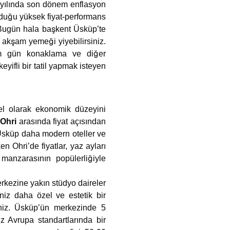
 yılında son dönem enflasyon
unduğu yüksek fiyat-performans
 Bugün hala başkent Üsküp’te
 akşam yemeği yiyebilirsiniz.
tam gün konaklama ve diğer
ifli bir tatil yapmak isteyen
el olarak ekonomik düzeyini
Ohri
arasında fiyat açısından
. Üsküp daha modern oteller ve
en Ohri’de fiyatlar, yaz ayları
manzarasının popülerliğiyle
merkezine yakın stüdyo daireler
niz daha özel ve estetik bir
siniz. Üsküp’ün merkezinde 5
z Avrupa standartlarında bir