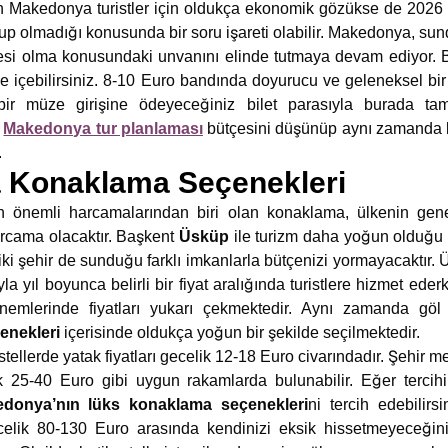
en Makedonya turistler için oldukça ekonomik gözükse de 2026
 olup olmadığı konusunda bir soru işareti olabilir. Makedonya, s
esi olma konusundaki unvanını elinde tutmaya devam ediyor.
e içebilirsiniz. 8-10 Euro bandında doyurucu ve geleneksel bir
 bir müze girişine ödeyeceğiniz bilet parasıyla burada 
.
Makedonya tur planlaması
bütçesini düşünüp aynı zamanda key
.
 Konaklama Seçenekleri
 önemli harcamalarından biri olan konaklama, ülkenin gen
arcama olacaktır. Başkent
Üsküp
ile turizm daha yoğun olduğu
 iki şehir de sunduğu farklı imkanlarla bütçenizi yormayacaktır
a yıl boyunca belirli bir fiyat aralığında turistlere hizmet ederk
nemlerinde fiyatları yukarı çekmektedir. Aynı zamanda göl 
nekleri
içerisinde oldukça yoğun bir şekilde seçilmektedir.
ostellerde yatak fiyatları gecelik 12-18 Euro civarındadır. Şehir 
 25-40 Euro gibi uygun rakamlarda bulunabilir. Eğer tercihi
donya’nın lüks konaklama seçenekleri
ni tercih edebilir
ecelik 80-130 Euro arasında kendinizi eksik hissetmeyeceğini