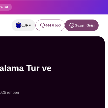
'a Git
EUR
444 6 550
Gezgin Girişi
alama Tur ve
2026 rehberi