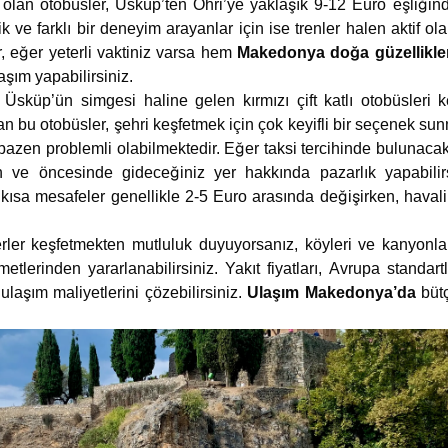
 olan otobüsler, Üsküp’ten Ohri’ye yaklaşık 9-12 Euro eşliğin
 ve farklı bir deneyim arayanlar için ise trenler halen aktif ola
, eğer yeterli vaktiniz varsa hem
Makedonya doğa güzellikler
laşım yapabilirsiniz.
e Üsküp’ün simgesi haline gelen kırmızı çift katlı otobüsleri k
n bu otobüsler, şehri keşfetmek için çok keyifli bir seçenek sun
n bazen problemli olabilmektedir. Eğer taksi tercihinde bulunacak
 ve öncesinde gideceğiniz yer hakkında pazarlık yapabilir
 kısa mesafeler genellikle 2-5 Euro arasında değişirken, havali
rler keşfetmekten mutluluk duyuyorsanız, köyleri ve kanyon
metlerinden yararlanabilirsiniz. Yakıt fiyatları, Avrupa standar
 ulaşım maliyetlerini çözebilirsiniz.
Ulaşım Makedonya’da
bütç