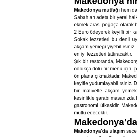
Makedonya’nın 
Makedonya mutfağı
hem dam
Sabahları adeta bir yerel halk
ekmek arası poğaça olarak bil
2 Euro ödeyerek keyifli bir 
Sokak lezzetleri bu denli u
akşam yemeği yiyebilirsiniz.
en iyi lezzetleri tattıracaktır.
Şık bir restoranda, Makedony
odlukça dolu bir menü için iç
ön plana çıkmaktadır. Maked
keyifle yudumlayabilirsiniz. 
bir maliyetle akşam yemekle
kesinlikle şarabı masanızda
gastronomi ülkesidir. Makedo
mutlu edecektir.
Makedonya’da Ş
Makedonya’da ulaşım
seçen