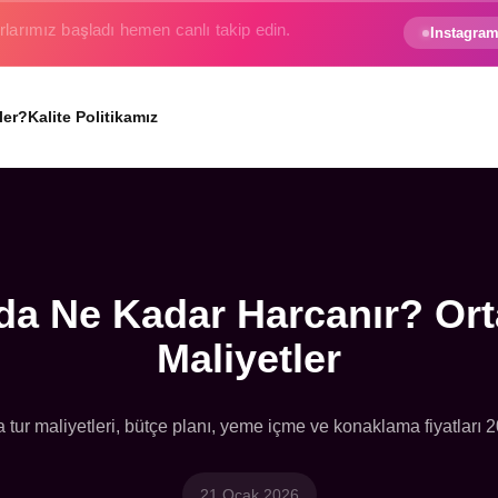
e gezginin hayali gerçek oluyor.
Instagram
ler?
Kalite Politikamız
a Ne Kadar Harcanır? Ort
Maliyetler
ur maliyetleri, bütçe planı, yeme içme ve konaklama fiyatları 
21 Ocak 2026