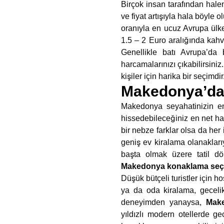
Birçok insan tarafından hal
ve fiyat artışıyla hala böyle
oranıyla en ucuz Avrupa ülk
1.5 – 2 Euro aralığında kahv
Genellikle batı Avrupa’da
harcamalarınızı çıkabilirsiniz
kişiler için harika bir seçimdir
Makedonya’da
Makedonya seyahatinizin en
hissedebileceğiniz en net h
bir nebze farklar olsa da her
geniş ev kiralama olanaklarıyl
başta olmak üzere tatil dö
Makedonya konaklama seçe
Düşük bütçeli turistler için h
ya da oda kiralama, gecelik
deneyimden yanaysa,
Make
yıldızlı modern otellerde g