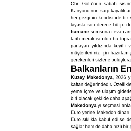
Ohri Gölü’nün sabah sisin
Kanyonu’nun sarp kayalıkları
her gezginin kendisinde bir 
kıyasla son derece bütçe dos
harcanır
sorusuna cevap arıyor
tarih meraklısı olun bu topr
parlayan yıldızında keyifli 
müşterilerimiz için hazırlam
gerekenleri sizlerle buluştur
Balkanların E
Kuzey Makedonya
, 2026 y
kaftan değerindedir. Özellik
yeme içme ve ulaşım giderler
biri olacak şekilde daha aşağ
Makedonya
’yı seçmesi anla
Euro yerine Makedon dinarı e
Euro sıklıkla kabul edilse 
sağlar hem de daha hızlı bir ş