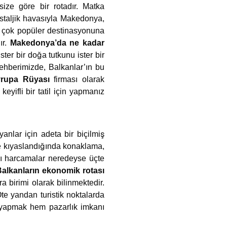
ze göre bir rotadır. Matka
ostaljik havasıyla Makedonya,
ek çok popüler destinasyonuna
ır.
Makedonya’da ne kadar
ster bir doğa tutkunu ister bir
rehberimizde, Balkanlar’ın bu
rupa Rüyası
firması olarak
yifli bir tatil için yapmanız
anlar için adeta bir biçilmiş
le kıyaslandığında konaklama,
azı harcamalar neredeyse üçte
Balkanların ekonomik rotası
ra birimi olarak bilinmektedir.
te yandan turistik noktalarda
ş yapmak hem pazarlık imkanı