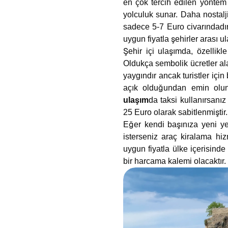
en çok tercih edilen yöntem
yolculuk sunar. Daha nostaljik
sadece 5-7 Euro civarındadır
uygun fiyatla şehirler arası u
Şehir içi ulaşımda, özellikl
Oldukça sembolik ücretler ala
yaygındır ancak turistler içi
açık olduğundan emin olun
ulaşım
da taksi kullanırsanız
25 Euro olarak sabitlenmiştir.
Eğer kendi başınıza yeni ye
isterseniz araç kiralama hiz
uygun fiyatla ülke içerisinde
bir harcama kalemi olacaktır.