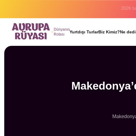
Binlerc
Dünyanın
Yurtdışı Turlar
Biz Kimiz?
Ne dedi
Rotası
Makedonya’d
Makedonya t