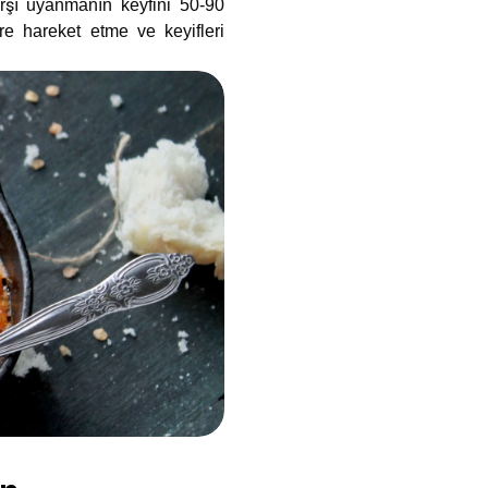
arşı uyanmanın keyfini 50-90
öre hareket etme ve keyifleri