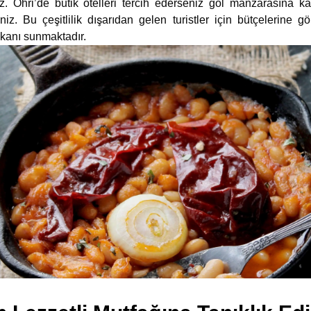
z. Ohri’de butik otelleri tercih ederseniz göl manzarasına k
iniz. Bu çeşitlilik dışarıdan gelen turistler için bütçelerine g
kanı sunmaktadır.