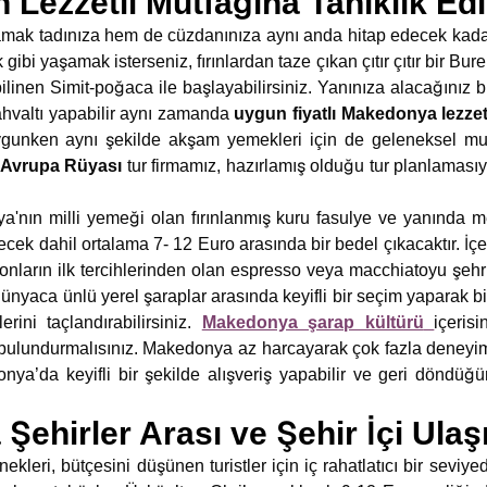
Lezzetli Mutfağına Tanıklık Ed
ak tadınıza hem de cüzdanınıza aynı anda hitap edecek kadar k
 gibi yaşamak isterseniz, fırınlardan taze çıkan çıtır çıtır bir B
inen Simit-poğaca ile başlayabilirsiniz. Yanınıza alacağınız bi
kahvaltı yapabilir aynı zamanda
uygun fiyatlı Makedonya lezzet
ygunken aynı şekilde akşam yemekleri için de geleneksel mutfa
Avrupa Rüyası
tur firmamız, hazırlamış olduğu tur planlamasıyl
a'nın milli yemeği olan fırınlanmış kuru fasulye ve yanında m
ecek dahil ortalama 7- 12 Euro arasında bir bedel çıkacaktır. İçe
onların ilk tercihlerinden olan espresso veya macchiatoyu şe
Dünyaca ünlü yerel şaraplar arasında keyifli bir seçim yaparak b
rini taçlandırabilirsiniz.
Makedonya şarap kültürü
içeris
 bulundurmalısınız. Makedonya az harcayarak çok fazla deneyim
nya’da keyifli bir şekilde alışveriş yapabilir ve geri döndüğ
ehirler Arası ve Şehir İçi Ula
ekleri, bütçesini düşünen turistler için iç rahatlatıcı bir seviye