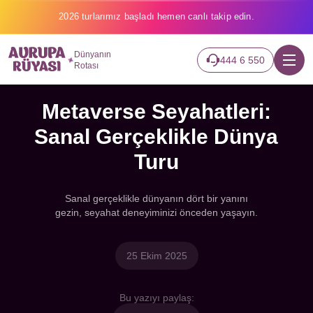
2026 turlarımız başladı hemen canlı takip edin.
Dünyanın
444 6 550
Rotası
Metaverse Seyahatleri:
Sanal Gerçeklikle Dünya
Turu
Sanal gerçeklikle dünyanın dört bir yanını
gezin, seyahat deneyiminizi önceden yaşayın.
25 Ekim 2025
Bu yazıyı paylaş: