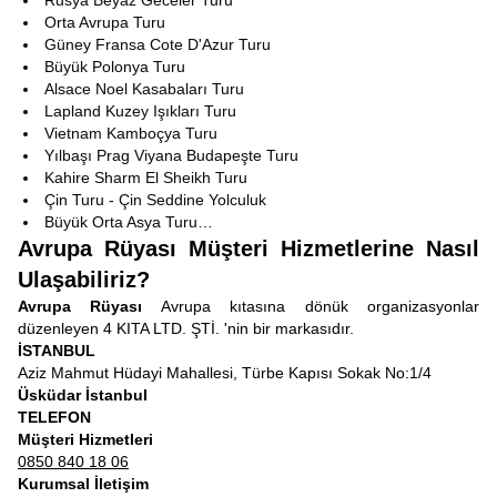
Rusya Beyaz Geceler Turu
Orta Avrupa Turu
Güney Fransa Cote D'Azur Turu
Büyük Polonya Turu
Alsace Noel Kasabaları Turu
Lapland Kuzey Işıkları Turu
Vietnam Kamboçya Turu
Yılbaşı Prag Viyana Budapeşte Turu
Kahire Sharm El Sheikh Turu
Çin Turu - Çin Seddine Yolculuk
Büyük Orta Asya Turu…
Avrupa Rüyası Müşteri Hizmetlerine Nasıl
Ulaşabiliriz?
Avrupa Rüyası
Avrupa kıtasına dönük organizasyonlar
düzenleyen 4 KITA LTD. ŞTİ. 'nin bir markasıdır.
İSTANBUL
Aziz Mahmut Hüdayi Mahallesi, Türbe Kapısı Sokak No:1/4
Üsküdar İstanbul
TELEFON
Müşteri Hizmetleri
0850 840 18 06
Kurumsal İletişim