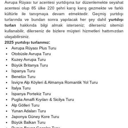
Avrupa Rüyası tur acentesi yurtdışına tur düzenlemekte seyahat
acentesi olup 85 ülke 220 şehri karış karış gezmekte ve farklı
kültürle ile tanışmaya devam etmektedir. Geçmiş yurtdışı
turlarında ve bundan sonra yapılacak her şey dahil
yurtdışı
turları
hakkında bilgi almak isterseniz; dilerseniz sitemizi
kullanabilir, dilerseniz de bizlere müşteri hizmetleri hattımızdan
ulaşabilirsiniz.
2025 yurtdışı turlarımız:
Avrupa Rüyası Plus Turu
Otobüsle Avrupa Turu
Kuzey Avrupa Turu
Büyük Britanya Turu
İspanya Turu
Benelüx Turu
İsviçre Alp Köyleri & Almanya Romantik Yol Turu
İtalya Turu
İspanya Portekiz Turu
Puglia Amalfi Kıyıları & Sicilya Turu
Alp Gölleri Turu
Yunan Adaları Turu
Japonya Güney Kore Turu
Büyük Balkan Turu