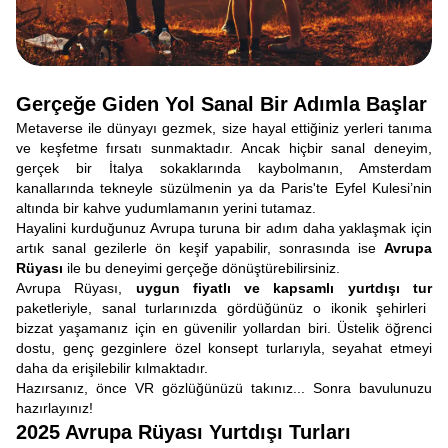
Gerçeğe Giden Yol Sanal Bir Adımla Başlar
Metaverse ile dünyayı gezmek, size hayal ettiğiniz yerleri tanıma
ve keşfetme fırsatı sunmaktadır. Ancak hiçbir sanal deneyim,
gerçek bir İtalya sokaklarında kaybolmanın, Amsterdam
kanallarında tekneyle süzülmenin ya da Paris'te Eyfel Kulesi’nin
altında bir kahve yudumlamanın yerini tutamaz.
Hayalini kurduğunuz Avrupa turuna bir adım daha yaklaşmak için
artık sanal gezilerle ön keşif yapabilir, sonrasında ise
Avrupa
Rüyası
ile bu deneyimi gerçeğe dönüştürebilirsiniz.
Avrupa Rüyası,
uygun fiyatlı ve kapsamlı yurtdışı tur
paketleriyle, sanal turlarınızda gördüğünüz o ikonik şehirleri
bizzat yaşamanız için en güvenilir yollardan biri. Üstelik öğrenci
dostu, genç gezginlere özel konsept turlarıyla, seyahat etmeyi
daha da erişilebilir kılmaktadır.
Hazırsanız, önce VR gözlüğünüzü takınız... Sonra bavulunuzu
hazırlayınız!
2025 Avrupa Rüyası Yurtdışı Turları