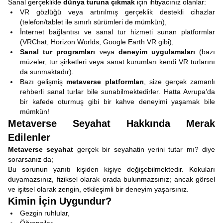
Sanal gerçeklikle
dünya turuna çıkmak
için ihtiyacınız olanlar:
VR gözlüğü veya artırılmış gerçeklik destekli cihazlar
(telefon/tablet ile sınırlı sürümleri de mümkün),
İnternet bağlantısı ve sanal tur hizmeti sunan platformlar
(VRChat, Horizon Worlds, Google Earth VR gibi),
Sanal tur programları
veya
deneyim uygulamaları
(bazı
müzeler, tur şirketleri veya sanat kurumları kendi VR turlarını
da sunmaktadır).
Bazı gelişmiş
metaverse platformları
, size gerçek zamanlı
rehberli sanal turlar bile sunabilmektedirler. Hatta Avrupa’da
bir kafede oturmuş gibi bir kahve deneyimi yaşamak bile
mümkün!
Metaverse Seyahat Hakkında Merak
Edilenler
Metaverse seyahat
gerçek bir seyahatin yerini tutar mı? diye
sorarsanız da;
Bu sorunun yanıtı kişiden kişiye değişebilmektedir. Kokuları
duyamazsınız, fiziksel olarak orada bulunmazsınız; ancak görsel
ve işitsel olarak zengin, etkileşimli bir deneyim yaşarsınız.
Kimin İçin Uygundur?
Gezgin ruhlular,