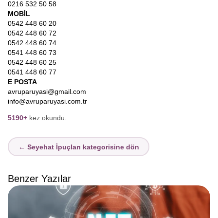
0216 532 50 58
MOBİL
0542 448 60 20
0542 448 60 72
0542 448 60 74
0541 448 60 73
0542 448 60 25
0541 448 60 77
E POSTA
avruparuyasi@gmail.com
info@avruparuyasi.com.tr
5190+
kez okundu.
← Seyehat İpuçları kategorisine dön
Benzer Yazılar