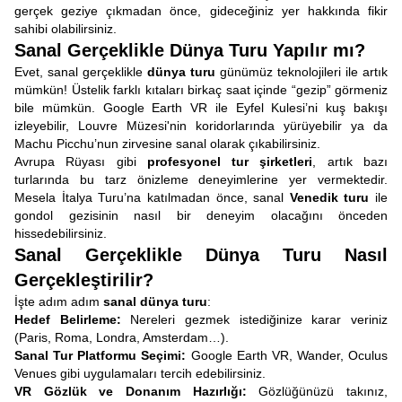
gerçek geziye çıkmadan önce, gideceğiniz yer hakkında fikir
sahibi olabilirsiniz.
Sanal Gerçeklikle Dünya Turu Yapılır mı?
Evet, sanal gerçeklikle
dünya turu
günümüz teknolojileri ile
artık
mümkün! Üstelik farklı kıtaları birkaç saat içinde “gezip” görmeniz
bile mümkün. Google Earth VR ile Eyfel Kulesi’ni kuş bakışı
izleyebilir, Louvre Müzesi'nin koridorlarında yürüyebilir ya da
Machu Picchu’nun zirvesine sanal olarak çıkabilirsiniz.
Avrupa Rüyası gibi
profesyonel tur şirketleri
, artık bazı
turlarında bu tarz önizleme deneyimlerine yer vermektedir.
Mesela İtalya Turu’na katılmadan önce, sanal
Venedik turu
ile
gondol gezisinin nasıl bir deneyim olacağını önceden
hissedebilirsiniz.
Sanal Gerçeklikle Dünya Turu Nasıl
Gerçekleştirilir?
İşte adım adım
sanal dünya turu
:
Hedef Belirleme:
Nereleri gezmek istediğinize karar veriniz
(Paris, Roma, Londra, Amsterdam…).
Sanal Tur Platformu Seçimi:
Google Earth VR, Wander, Oculus
Venues gibi uygulamaları tercih edebilirsiniz.
VR Gözlük ve Donanım Hazırlığı:
Gözlüğünüzü takınız,