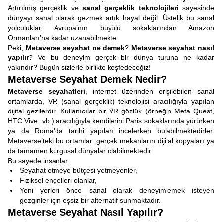
Artırılmış gerçeklik ve
sanal gerçeklik teknolojileri
sayesinde
dünyayı sanal olarak gezmek artık hayal değil. Üstelik bu sanal
yolculuklar, Avrupa’nın büyülü sokaklarından Amazon
Ormanları’na kadar uzanabilmekte.
Peki,
Metaverse seyahat ne demek
?
Metaverse seyahat nasıl
yapılır
? Ve bu deneyim gerçek bir dünya turuna ne kadar
yakındır? Bugün sizlerle birlikte keşfedeceğiz!
Metaverse Seyahat Demek Nedir?
Metaverse seyahatleri
, internet üzerinden erişilebilen sanal
ortamlarda, VR (sanal gerçeklik) teknolojisi aracılığıyla yapılan
dijital gezilerdir. Kullanıcılar bir VR gözlük (örneğin Meta Quest,
HTC Vive, vb.) aracılığıyla kendilerini Paris sokaklarında yürürken
ya da Roma’da tarihi yapıları incelerken bulabilmektedirler.
Metaverse’teki bu ortamlar, gerçek mekanların dijital kopyaları ya
da tamamen kurgusal dünyalar olabilmektedir.
Bu sayede insanlar:
Seyahat etmeye bütçesi yetmeyenler,
Fiziksel engelleri olanlar,
Yeni yerleri önce sanal olarak deneyimlemek isteyen
gezginler için eşsiz bir alternatif sunmaktadır.
Metaverse Seyahat Nasıl Yapılır?