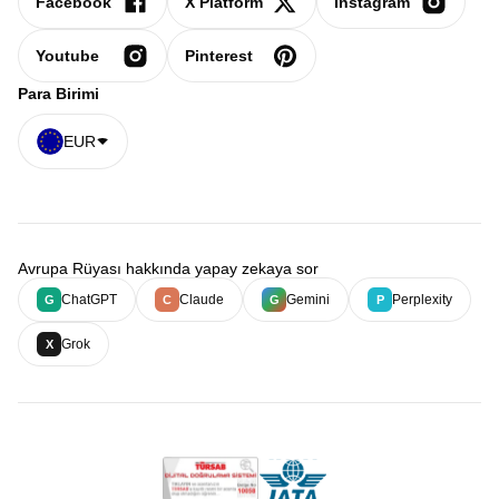
Facebook
X Platform
Instagram
Youtube
Pinterest
Para Birimi
EUR
Avrupa Rüyası hakkında yapay zekaya sor
ChatGPT
Claude
Gemini
Perplexity
G
C
G
P
Grok
X