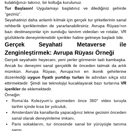
kulaklığınızı takınız, bir koltuğa kurulunuz.
Tur Başlasın!
Uygulamayı başlatınız ve dilediğiniz şehirde
“geziniz”.
Seyahatinizi daha anlamlı kılmak için gerçek tur şirketlerinin sanal
rehberlik içeriklerinden de yararlanabilirsiniz. Avrupa Rüyası’nın
bazı destinasyonlar için sunduğu tanıtım videoları ve rotalar, VR
gözlüklerle deneyimlenebilir içerikler haline gelmeye başladı bile.
Gerçek Seyahati Metaverse ile
Zenginleştirmek: Avrupa Rüyası Örneği
Gerçek seyahatin heyecanı, yeni yerler görmenin tadı bambaşka.
Ancak bu deneyimi sanal gerçeklik ile önceden tatmak da artık
mümkün. Avrupa Rüyası, Avrupa’nın en ikonik şehirlerine
düzenlediği
uygun fiyatlı yurtdışı turları
ile adından sıkça söz
ettirmektedir. Şimdi ise teknolojiyi kucaklayarak bazı turlarına
VR
içerikler
de eklemektedir.
Örneğin:
Roma’da Kolezyum’u gezmeden önce 360° video turuyla
tarihin içinde kısa bir yolculuk,
Amsterdam’da kanallarda yapacağınız tekne gezisini önceden
sanal olarak deneyimleme imkanı,
Paris sokaklarını, tur öncesinde sanal bir yürüyüşle tanıma
şansı...