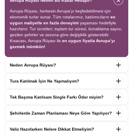
Avrupa Rüyası Neden Bu Kadar Hesaplı?
Avrupa Rüyası, herkesin Avrupa’yı keşfedebilmesi için
ekonomik turlar sunar. Tüm rotalarımız, katılımcıların
en
uygun maliyetle en fazla deneyimi
yaşaması hedefiyle
hazırlanır. Tur ücretleri; toplam tur süresi, konaklama sayısı,
gezilen şehirler ve sezona göre değişiklik gösterebilir.
Kısacası, Avrupa Rüyası ile
en uygun fiyatla Avrupa’yı
gezmek mümkün!
Neden Avrupa Rüyası?
Avrupa Rüyası ile ekonomik bir şekilde
tek seferde birçok
Tura Katılmak İçin Ne Yapmalıyım?
ülkeyi
keşfedin! Ekstra tur ücreti yok, tüm geziler fiyata
dahil.
Profesyonel kokartlı rehberler
,
konforlu oteller
ve
Tur sayfasındaki
“Başvuru Yap”
formunu doldurun ve
benzersiz rotalar
ile Avrupa’yı en keyifli şekilde yaşayın.
Tek Başıma Katılsam Single Farkı Öder miyim?
seyahat sözleşmesini
onaylayın.
İlk taksiti
ödediğinizde
kaydınız tamamlanır ve Avrupa Rüyası’yla yolculuğunuz
Hayır, ödemezsiniz. Avrupa Rüyası’nda tek başına
başlar!
Şehirlerde Zaman Planlaması Neye Göre Yapılıyor?
katıldığınızda
1000 Euro’ya varan single farkı
uygulanmaz.
Sizi, mesleğinize ve yaşınıza uygun bir
Avrupa Rüyası turlarındaki tüm zaman planlamaları,
uzman
katılımcı ile eşleştiririz; böylece
ek ücret ödemeden
Valiz Hazırlarken Nelere Dikkat Etmeliyim?
operasyon birimimiz tarafından önceden test edilip
en
konforlu bir şekilde seyahat edebilirsiniz.