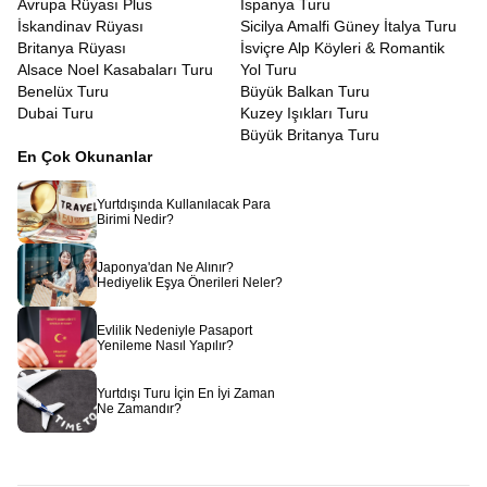
Avrupa Rüyası Plus
İspanya Turu
İskandinav Rüyası
Sicilya Amalfi Güney İtalya Turu
Britanya Rüyası
İsviçre Alp Köyleri & Romantik
Alsace Noel Kasabaları Turu
Yol Turu
Benelüx Turu
Büyük Balkan Turu
Dubai Turu
Kuzey Işıkları Turu
Büyük Britanya Turu
En Çok Okunanlar
Yurtdışında Kullanılacak Para
Birimi Nedir?
Japonya'dan Ne Alınır?
Hediyelik Eşya Önerileri Neler?
Evlilik Nedeniyle Pasaport
Yenileme Nasıl Yapılır?
Yurtdışı Turu İçin En İyi Zaman
Ne Zamandır?