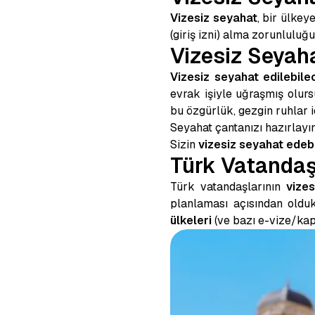
Vizesiz seyahat
, bir ülke
(giriş izni) alma zorunlulu
Vizesiz Seyah
Vizesiz seyahat edilebile
evrak işiyle uğraşmış olur
bu özgürlük, gezgin ruhlar 
Seyahat çantanızı hazırlayın
Sizin
vizesiz seyahat edeb
Türk Vatandaşl
Türk vatandaşlarının
vize
planlaması açısından olduk
ülkeleri
(ve bazı e-vize/kapıd