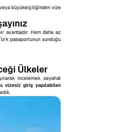
 veya büyükelçiliğinden vize
şayınız
 bir avantajdır. Hem daha az
. Türk pasaportunun sunduğu
ceği Ülkeler
yırarak incelemek, seyahat
yla
vizesiz giriş yapılabilen
edik.