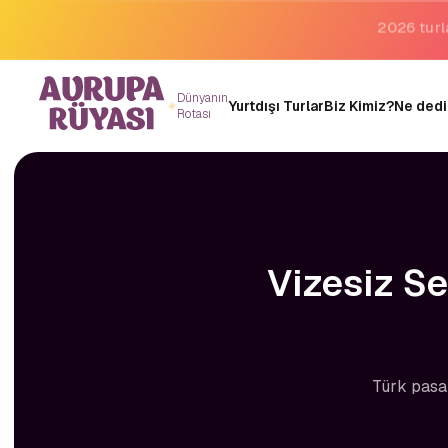
Binlerce 
Dünyanın
Yurtdışı Turlar
Biz Kimiz?
Ne dedi
Rotası
Vizesiz Se
Türk pasap