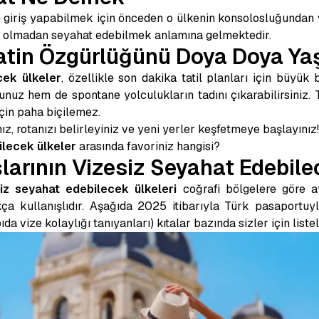
ye giriş yapabilmek için önceden o ülkenin konsolosluğundan
ğu olmadan seyahat edebilmek anlamına gelmektedir.
atin Özgürlüğünü Doya Doya Ya
cek ülkeler
, özellikle son dakika tatil planları için büyük
sunuz hem de spontane yolculukların tadını çıkarabilirsiniz
için paha biçilemez.
ız, rotanızı belirleyiniz ve yeni yerler keşfetmeye başlayınız!
ilecek ülkeler
arasında favoriniz hangisi?
arının Vizesiz Seyahat Edebile
siz seyahat edebilecek ülkeleri
coğrafi bölgelere göre a
ça kullanışlıdır. Aşağıda 2025 itibarıyla Türk pasaportu
a vize kolaylığı tanıyanları) kıtalar bazında sizler için listel