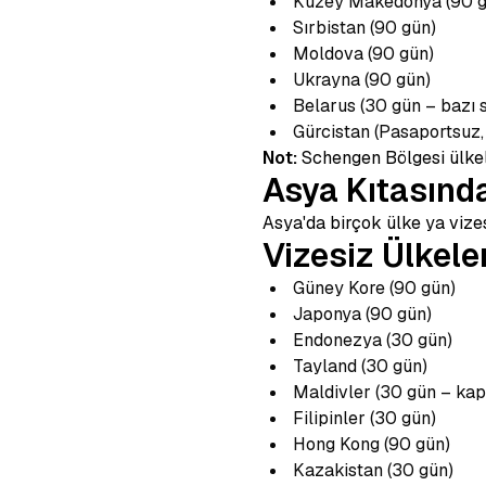
Kuzey Makedonya (90 g
Sırbistan (90 gün)
Moldova (90 gün)
Ukrayna (90 gün)
Belarus (30 gün – bazı s
Gürcistan (Pasaportsuz, 
Not:
Schengen Bölgesi ülkele
Asya Kıtasında
Asya'da birçok ülke ya vize
Vizesiz Ülkeler
Güney Kore (90 gün)
Japonya (90 gün)
Endonezya (30 gün)
Tayland (30 gün)
Maldivler (30 gün – kap
Filipinler (30 gün)
Hong Kong (90 gün)
Kazakistan (30 gün)