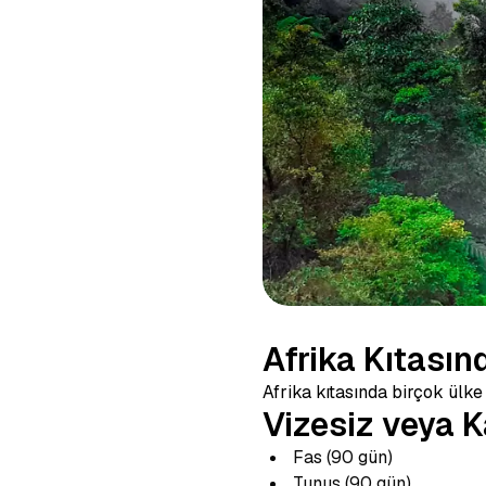
Afrika Kıtasın
Afrika kıtasında birçok ülke
Vizesiz veya K
Fas (90 gün)
Tunus (90 gün)