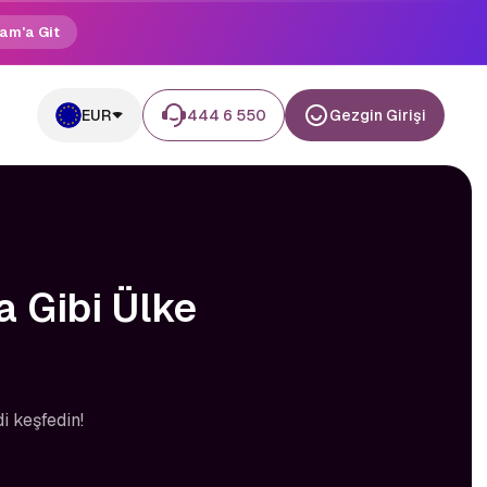
am'a Git
EUR
444 6 550
Gezgin Girişi
a Gibi Ülke
i keşfedin!