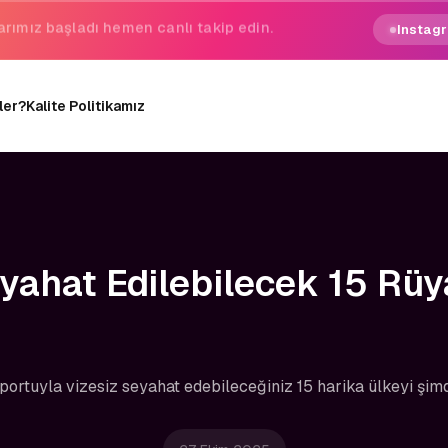
gezginin hayali gerçek oluyor.
Instagr
ler?
Kalite Politikamız
yahat Edilebilecek 15 Rüy
ortuyla vizesiz seyahat edebileceğiniz 15 harika ülkeyi şimd