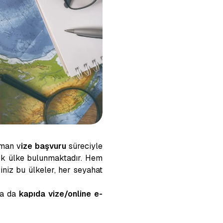
aman v
ize başvuru
süreciyle
çok ülke bulunmaktadır. Hem
niz bu ülkeler, her seyahat
a da
kapıda vize/online e-