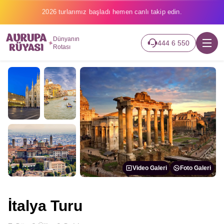
2026 turlarımız başladı hemen canlı takip edin.
Dünyanın
444 6 550
Rotası
Video Galeri
Foto Galeri
İtalya Turu