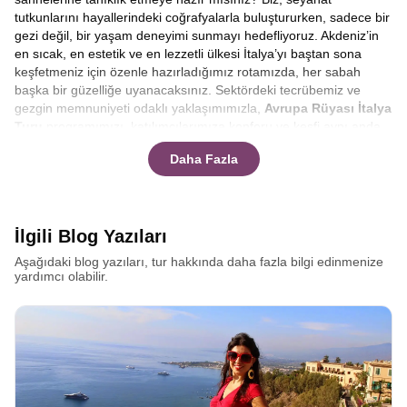
tutkunlarını hayallerindeki coğrafyalarla buluştururken, sadece bir
gezi değil, bir yaşam deneyimi sunmayı hedefliyoruz. Akdeniz’in
en sıcak, en estetik ve en lezzetli ülkesi İtalya’yı baştan sona
keşfetmeniz için özenle hazırladığımız rotamızda, her sabah
başka bir güzelliğe uyanacaksınız. Sektördeki tecrübemiz ve
gezgin memnuniyeti odaklı yaklaşımımızla,
Avrupa Rüyası İtalya
Turu
programımızı, katılımcılarımıza konforu ve keşfi aynı anda
yaşatacak şekilde dizayn ettik. Çizmenin ucundan topuğuna değil,
Daha Fazla
kalbine ve ruhuna dokunan bu yolculukta, bize katılın ve sınırların
ötesindeki güzellikleri birlikte keşfedelim.
Akdeniz havzasının en popüler destinasyonu olan İtalya, her
köşesinde farklı bir hikaye barındırır. Bu hikayeleri yerinde
İlgili Blog Yazıları
dinlemeniz ve atmosferi ciğerlerinize kadar solumanız için
kapsamlı
İtalya Turları
hazırladık. Klasikleşmiş rotaların dışına
Aşağıdaki blog yazıları, tur hakkında daha fazla bilgi edinmenize
çıkarak hem popüler meydanları hem de gizli kalmış sokakları
yardımcı olabilir.
arşınlıyoruz. Kolezyum’un gölgesinde gladyatörlerin izini
sürerken, İspanyol Merdivenlerinde bir Roma dondurması
yemenin tadına varacaksınız. Amacımız, size sadece turistik
yerleri göstermek değil, İtalyan yaşam tarzını, o meşhur dolce
vitayı deneyimlemektir.
Büyük İtalya turu nedir, En iyi İtalya
turu hangisi
diye akılınıza bazı sorular takılabilir. Tüm cevapları
burada bulacaksınız.