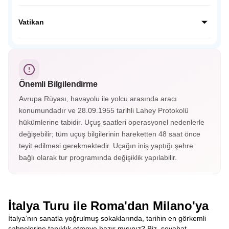
Bergamo, İtalya’nın Lombardiya bölgesinde yer alan tarihi
bir şehirdir. Üst ve alt şehir olarak ikiye ayrılan Bergamo,
Vatikan
Orta Çağ surları, dar sokakları ve muhteşem
manzaralarıyla büyüler.
Vatikan, dünyanın en küçük bağımsız devletidir. Katolik
dünyasının merkezi olan bu kutsal şehirde Aziz Petrus
Bazilikası, Vatikan Müzeleri ve Michelangelo’nun eseri ünlü
Sistina Şapeli bulunur.
Önemli Bilgilendirme
Avrupa Rüyası, havayolu ile yolcu arasında aracı
konumundadır ve 28.09.1955 tarihli Lahey Protokolü
hükümlerine tabidir. Uçuş saatleri operasyonel nedenlerle
değişebilir; tüm uçuş bilgilerinin hareketten 48 saat önce
teyit edilmesi gerekmektedir. Uçağın iniş yaptığı şehre
bağlı olarak tur programında değişiklik yapılabilir.
İtalya Turu ile Roma'dan Milano'ya
İtalya’nın sanatla yoğrulmuş sokaklarında, tarihin en görkemli
sahnelerine tanıklık etmeye hazır mısınız? Biz, seyahat