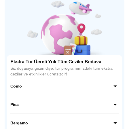
Ekstra Tur Ücreti Yok Tüm Geziler Bedava
Siz doyasıya gezin diye, tur programımızdaki tüm ekstra
geziler ve etkinlikler ücretsizdir!
Como
Como, İtalya’nın kuzeyinde, Alpler’in eteklerinde yer alan
büyüleyici bir göl şehridir. Lüks villaları, tekne gezileri ve
Pisa
muhteşem göl manzaralarıyla romantik atmosferiyle
ünlüdür.
Pisa, İtalya’nın Toskana bölgesinde yer alır ve dünyaca
ünlü eğik kulesiyle tanınır. Mucizeler Meydanı’ndaki
Bergamo
katedral, vaftizhane ve kule, şehrin simgesidir.