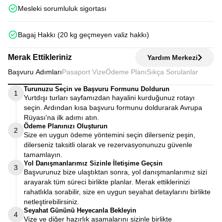
Mesleki sorumluluk sigortası
Bagaj Hakkı (20 kg geçmeyen valiz hakkı)
Merak Ettikleriniz
Yardım Merkezi
Başvuru Adımları
Pasaport Vize
Ödeme Planı
Sıkça Sorulanlar
Turunuzu Seçin ve Başvuru Formunu Doldurun
1
Yurtdışı turları sayfamızdan hayalini kurduğunuz rotayı
seçin. Ardından kısa başvuru formunu doldurarak Avrupa
Rüyası'na ilk adımı atın.
Ödeme Planınızı Oluşturun
2
Size en uygun ödeme yöntemini seçin dilerseniz peşin,
dilerseniz taksitli olarak ve rezervasyonunuzu güvenle
tamamlayın.
Yol Danışmanlarımız Sizinle İletişime Geçsin
3
Başvurunuz bize ulaştıktan sonra, yol danışmanlarımız sizi
arayarak tüm süreci birlikte planlar. Merak ettiklerinizi
rahatlıkla sorabilir, size en uygun seyahat detaylarını birlikte
netleştirebilirsiniz.
Seyahat Gününü Heyecanla Bekleyin
4
Vize ve diğer hazırlık aşamalarını sizinle birlikte