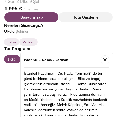
7 Gün 2 Ülke 9 Şehir
1.995 €
/ Kişi Başı
Başvuru Yap
Rota Önizleme
Nereleri Gezeceğiz?
Ülkeler
Şehirler
İtalya
Vatikan
Tur Programı
1.Gün
İstanbul - Roma - Vatikan
İstanbul Havalimanı Dış Hatlar Terminali’nde tur
günü belirlenen saatte buluşma. Bilet ve bagaj
işlemlerinin ardından İstanbul – Roma Uluslararası
Havalimanı’na varıyoruz. İnişin ardından Roma
şehir turumuza başlıyoruz. İlk durağımız dünyanın
en küçük ülkelerinden Katolik mezhebinin başkenti
Vatikan’ı göreceğiz. Melek Köprüsü, Sant’Angelo
Kalesi’ni gördükten sonra Vatikan’da gezimiz
sonlanacak. Turumuzun ardından konaklama