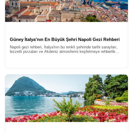
güvenli ve konforlu bir tatil vaat ediyor.
Uçaklı İtalya Turu
Konforlu bir başlangıç, güzel bir seyahatin anahtarıdır. Bu yüzden
yolculuğumuzu, Türk Hava Yolları gibi seçkin havayolu
şirketlerinin tarifeli seferleriyle gerçekleştiriyoruz.
Uçaklı İtalya
Turu
konseptimiz sayesinde, İstanbul’dan İtalya’ya en hızlı ve
Güney İtalya'nın En Büyük Şehri Napoli Gezi Rehberi
rahat şekilde ulaşıyorsunuz. Otobüs yolculuklarının yoruculuğunu
Napoli gezi rehberi, İtalya'nın bu renkli şehrinde tarihi sarayları,
sadece şehirler arası kısa ve keyifli transferlere indirgiyor,
lezzetli pizzaları ve Akdeniz atmosferini keşfetmeye rehberlik
enerjinizi yollarda değil, gezilecek muhteşem meydanlarda
eder. Kültür ve lezzet dolu bir Napoli serüveni için ipuçları sunar.
harcamanızı sağlıyoruz. Havalimanında başlayan hizmet
kalitemiz, dönüş uçağına binene kadar kesintisiz devam ediyor.
Sektördeki pek çok turun aksine, biz misafirlerimizden tur
esnasında ekstra tur adı altında ilave ücretler talep etmiyoruz.
Ekstra Turlar dahil İtalya
kavramını, tüm ekstra turlar fiyata dahil
prensibiyle yeniden tanımlıyoruz. Como Gölü’ne gitmek için Pisa
Kulesi’ni görmek için veya Venedik’te vaporettoya binmek için
otobüste elini cebine atan gezginler görmek istemiyoruz. Bizim
felsefemizde, gidilen coğrafyanın görülmesi gereken her noktası,
paketin doğal bir parçasıdır ve misafirlerimiz bütçelerini henüz
yola çıkmadan net bir şekilde bilirler.
Her şey Dahil İtalya Turu Fiyatları
Kaliteli bir hizmetin ulaşılabilir olması gerektiğine inanıyoruz.