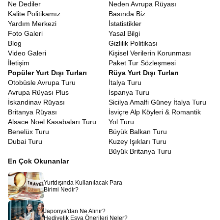
Ne Dediler
Neden Avrupa Rüyası
Kalite Politikamız
Basında Biz
Yardım Merkezi
İstatistikler
Foto Galeri
Yasal Bilgi
Blog
Gizlilik Politikası
Video Galeri
Kişisel Verilerin Korunması
İletişim
Paket Tur Sözleşmesi
Popüler Yurt Dışı Turları
Rüya Yurt Dışı Turları
Otobüsle Avrupa Turu
İtalya Turu
Avrupa Rüyası Plus
İspanya Turu
İskandinav Rüyası
Sicilya Amalfi Güney İtalya Turu
Britanya Rüyası
İsviçre Alp Köyleri & Romantik
Alsace Noel Kasabaları Turu
Yol Turu
Benelüx Turu
Büyük Balkan Turu
Dubai Turu
Kuzey Işıkları Turu
Büyük Britanya Turu
En Çok Okunanlar
Yurtdışında Kullanılacak Para
Birimi Nedir?
Japonya'dan Ne Alınır?
Hediyelik Eşya Önerileri Neler?