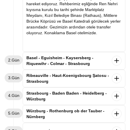
hareket ediyoruz. Rehberimiz eşliğinde Ren Nehri
kıyısına kurulu bu tarihi şehirde Marktplatz
Meydanı, Kızıl Belediye Binası (Rathaus), Mittlere
Brücke Köprüsü ve Basel Katedrali görülecek yerler
arasındadır. Gezimizin ardından otele transfer
oluyoruz. Konaklama Basel otelimizde.
Basel - Eguisheim - Kaysersberg -
2.Gün
Riquewihr - Colmar - Strasbourg
Kahvaltının ardından Basel otelimizden ayrılıyoruz.
Ribeauville - Haut-Koenigsbourg Şatosu -
3.Gün
Dünyaca ünlü şarap yolunun en güzel kasabalarını
Strasbourg
geziyoruz. Alsas-Loren bölgesinde leyleklerin en
uğrak noktası olan Eguisheim kasabasını
Alsace'ın büyüsüne kapıldığımız gezimize,
Strasbourg - Baden Baden - Heidelberg -
4.Gün
geziyoruz. Rengarenk evlerin arasında gezimizi
kahvaltımızı yaptıktan sonra Strasbourg'daki
Würzburg
tamamladıktan “İmparator’un Dağı” anlamına gelen
otelimizden ayrılarak devam ediyoruz. İlk
Kaysersberg’de üzüm bağlarının süslediği nehir
durağımız, masalsı Alsace kasabaları rotasının
Sabah Strasbourg otelimizde kahvaltı sonrası
Würzburg - Rothenburg ob der Tauber -
boyunca uzanan bu eşsiz kasabayı geziyoruz.
5.Gün
incilerinden biri olan Ribeauvillé kasabası. Üzüm
Almanya-Fransa sınırında Kara Ormanın tam
Nürnberg
Sonrasında şarap mahzenleriyle ünlü Riquewihr
bağlarıyla çevrili bu şirin kasabada, renkli ahşap
ortasında yer alan Baden-Baden’e geçiyoruz.
kasabasına geçiyoruz. Üzüm bağlarının kasabanın
evlerin sıralandığı tarihi sokaklarda yürüyerek Orta
Varışın ardından rehberimizle Kurhaus Casino,
Sabah Würzburg’daki otelimizde kahvaltı sonrası