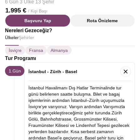
6 Gün 3 Ülke 13 Şehir
1.995 €
/ Kişi Başı
Başvuru Yap
Rota Önizleme
Nereleri Gezeceğiz?
Ülkeler
Şehirler
İsviçre
Fransa
Almanya
Tur Programı
1.Gün
İstanbul - Zürih - Basel
İstanbul Havalimanı Dış Hatlar Terminalinde tur
günü belirlenen saatte buluşma. Bilet ve bagaj
işlemlerinin ardından İstanbul–Zürih uçuşumuzla
İsviçre’ye varıyoruz. Varışın ardından Varışımızla
birlikte gerçekleştireceğimiz şehir turunda Zürih
Gölü, Bahnhofstrasse, Grossmünster Kilisesi,
Fraumünster Kilisesi ve Lindenhof Tepesi gezilecek
yerlerden bazılarıdır. Kısa serbest zamanın
ardından Basel’e geçiyoruz. Basel şehir turu için