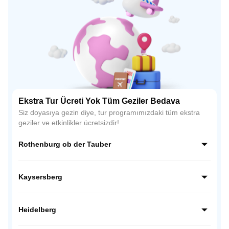
Ekstra Tur Ücreti Yok Tüm Geziler Bedava
Siz doyasıya gezin diye, tur programımızdaki tüm ekstra
geziler ve etkinlikler ücretsizdir!
Rothenburg ob der Tauber
Almanya’nın Romantik Yolu üzerindeki en büyüleyici
kasabası Rothenburg ob der Tauber, Orta Çağ atmosferini
Kaysersberg
günümüze taşıyan surları ve taş evleriyle ünlüdür. Zamanın
durduğu bu kasaba, fotoğraf tutkunları için tam bir açık
Alsace bölgesinin en romantik kasabalarından biri olan
hava müzesidir.
Kaysersberg, taş sokakları, çiçekli evleri ve tarihi
Heidelberg
köprüsüyle adeta bir masal sahnesini andırır. Orta Çağ