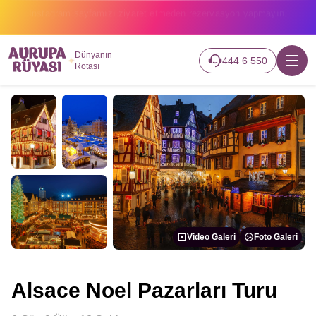
2026 turlarımız başladı hemen canlı takip edin.
Dünyanın
444 6 550
Rotası
Video Galeri
Foto Galeri
Alsace Noel Pazarları Turu