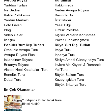
Avrupa Rüyası
Kurumsal
Yurtdışı Turları
Hakkımızda
Ne Dediler
Neden Avrupa Rüyası
Kalite Politikamız
Basında Biz
Yardım Merkezi
İstatistikler
Foto Galeri
Yasal Bilgi
Blog
Gizlilik Politikası
Video Galeri
Kişisel Verilerin Korunması
İletişim
Paket Tur Sözleşmesi
Popüler Yurt Dışı Turları
Rüya Yurt Dışı Turları
Otobüsle Avrupa Turu
İtalya Turu
Avrupa Rüyası Plus
İspanya Turu
İskandinav Rüyası
Sicilya Amalfi Güney İtalya Turu
Britanya Rüyası
İsviçre Alp Köyleri & Romantik
Alsace Noel Kasabaları Turu
Yol Turu
Benelüx Turu
Büyük Balkan Turu
Dubai Turu
Kuzey Işıkları Turu
Büyük Britanya Turu
En Çok Okunanlar
Yurtdışında Kullanılacak Para
Birimi Nedir?