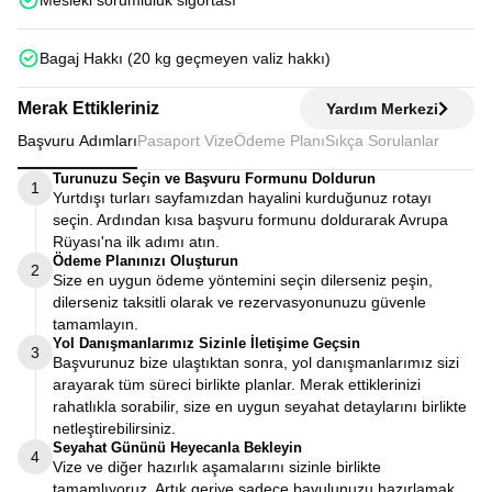
Mesleki sorumluluk sigortası
Bagaj Hakkı (20 kg geçmeyen valiz hakkı)
Merak Ettikleriniz
Yardım Merkezi
Başvuru Adımları
Pasaport Vize
Ödeme Planı
Sıkça Sorulanlar
Turunuzu Seçin ve Başvuru Formunu Doldurun
1
Yurtdışı turları sayfamızdan hayalini kurduğunuz rotayı
seçin. Ardından kısa başvuru formunu doldurarak Avrupa
Rüyası'na ilk adımı atın.
Ödeme Planınızı Oluşturun
2
Size en uygun ödeme yöntemini seçin dilerseniz peşin,
dilerseniz taksitli olarak ve rezervasyonunuzu güvenle
tamamlayın.
Yol Danışmanlarımız Sizinle İletişime Geçsin
3
Başvurunuz bize ulaştıktan sonra, yol danışmanlarımız sizi
arayarak tüm süreci birlikte planlar. Merak ettiklerinizi
rahatlıkla sorabilir, size en uygun seyahat detaylarını birlikte
netleştirebilirsiniz.
Seyahat Gününü Heyecanla Bekleyin
4
Vize ve diğer hazırlık aşamalarını sizinle birlikte
tamamlıyoruz. Artık geriye sadece bavulunuzu hazırlamak