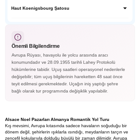
dokusunu koruyan bu köyde her köşe fotoğraf karesi
Neckar Nehri kenarında yemyeşil tepelerin ardında Orta
gibidir.
Çağdan kalma tarihi yapılarıyla masalsı bir güzelliğe sahip;
Haut Koenigsbourg Şatosu
Almanya’nın en güzel şehirlerinden Heidelberg Almanya’nın
o soğuk şehir görüntüsünün yanında cıvıl cıvıl atmosferiyle
Fransa’nın Orta Çağ kalelerinden Haut Koenigsbourg
sizleri bekliyor.
Alsace vadisini ayaklarınız altına serecek. Savaşlarda
kullanılan aletler, silahlar, cephanelikler, imparatorların
odaları ve eşsiz süslemelerle kaplı tavanları gördükçe bu
Önemli Bilgilendirme
tarihi yolculuk hiç bitmesin istiyorsunuz. Haut-Koenigsbourg
Şatosu’nun içerisini gezmek isterseniz biletinizi alarak
Avrupa Rüyası, havayolu ile yolcu arasında aracı
gezebileceksiniz.
konumundadır ve 28.09.1955 tarihli Lahey Protokolü
hükümlerine tabidir. Uçuş saatleri operasyonel nedenlerle
değişebilir; tüm uçuş bilgilerinin hareketten 48 saat önce
teyit edilmesi gerekmektedir. Uçağın iniş yaptığı şehre
bağlı olarak tur programında değişiklik yapılabilir.
Alsace Noel Pazarları Almanya Romantik Yol Turu
Kış mevsimi, Avrupa kıtasında sadece havaların soğuduğu bir
dönem değil, şehirlerin ışıklarla ısındığı, meydanların tarçın ve
zencefil kokularıyla dolduğu büyülü bir zaman dilimidir. Avrupa