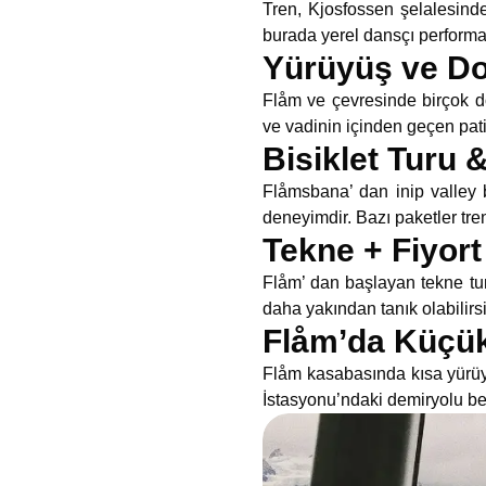
Tren, Kjosfossen şelalesinde 
burada yerel dansçı performan
Yürüyüş ve Do
Flåm ve çevresinde birçok d
ve vadinin içinden geçen pati
Bisiklet Turu &
Flåmsbana’ dan inip valley b
deneyimdir. Bazı paketler tre
Tekne + Fiyort 
Flåm’ dan başlayan tekne turl
daha yakından tanık olabilirsi
Flåm’da Küçük
Flåm kasabasında kısa yürüy
İstasyonu’ndaki demiryolu be