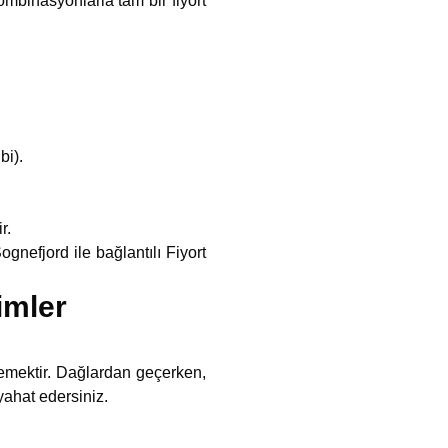
binasyonlarla tam bir fiyort
bi).
r.
gnefjord ile bağlantılı Fiyort
imler
emektir. Dağlardan geçerken,
yahat edersiniz.