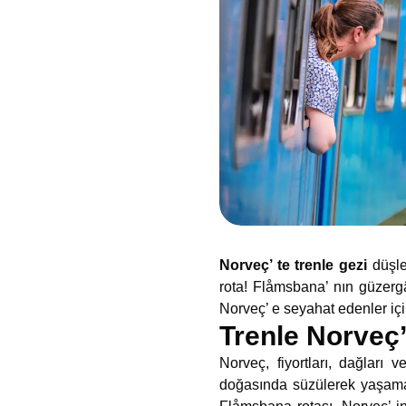
Norveç’ te trenle gezi
düşley
rota! Flåmsbana’ nın güzergâh
Norveç’ e seyahat edenler iç
Trenle Norveç
Norveç, fiyortları, dağları
doğasında süzülerek yaşamak