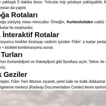
yaklaşık 5 dakika durur. Yolcular inip şelaleye yaklaşabilir, f
sları da yapılır.
ğa Rotaları
oğa yürüyüş rotası mevcuttur. Örneğin,
Aurlandsdalen
vadisi y
kalar ile meşhurdur.
 İnteraktif Rotalar
oyunca bisiklet kiralayıp vadinin içinden Flåm’ a kadar pedal
n + bisiklet kombinasyonu sunar.
Turları
arı Aurlandsfjord ve Nærøyfjord gibi fiyortlara açılır. Tekne ile 
niz.
 Geziler
üşler, Flåm Tren Müzesi ziyareti, yerel kafe ve butik dükkanl
lgeleme merkezi (Railway Documentation Centre) trenin tarihini 