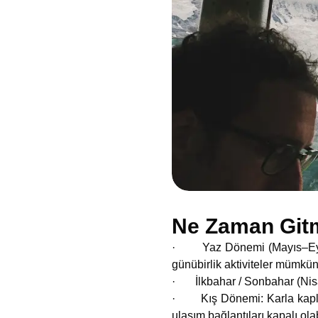
Ne Zaman Gitm
· Yaz Dönemi (Mayıs–Eylül): 
günübirlik aktiviteler mümkün
· İlkbahar / Sonbahar (Nisan–
· Kış Dönemi: Karla kaplı man
ulaşım bağlantıları kapalı olab