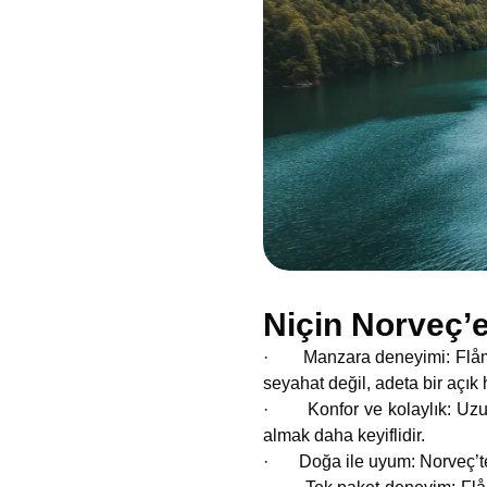
Niçin Norveç’
· Manzara deneyimi: Flåmsban
seyahat değil, adeta bir açık 
· Konfor ve kolaylık: Uzun 
almak daha keyiflidir.
· Doğa ile uyum: Norveç’te ç