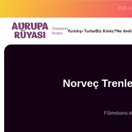
Binlerc
Dünyanın
Yurtdışı Turlar
Biz Kimiz?
Ne dedi
Rotası
Norveç Trenle
Flåmsbana den