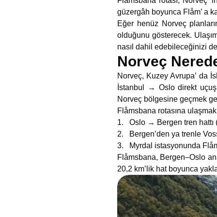
Flåmsbana rotası, Norveç’ in
güzergâh boyunca Flåm’ a kada
Eğer henüz Norveç planlarını
olduğunu gösterecek. Ulaşım 
nasıl dahil edebileceğinizi d
Norveç Nerede?
Norveç, Kuzey Avrupa’ da İsk
İstanbul → Oslo direkt uçuşu
Norveç bölgesine geçmek ger
Flåmsbana rotasına ulaşmak iç
1. Oslo → Bergen tren hattı
2. Bergen’den ya trenle Voss
3. Myrdal istasyonunda Flåms
Flåmsbana, Bergen–Oslo ana h
20,2 km’lik hat boyunca yakla