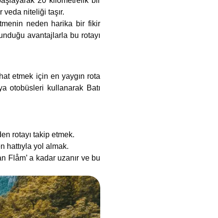
aşlayarak 20 kilometrelik bir
eda niteliği taşır.
tmenin neden harika bir fikir
unduğu avantajlarla bu rotayı
hat etmek için en yaygın rota
ya otobüsleri kullanarak Batı
en rotayı takip etmek.
 hattıyla yol almak.
an Flåm’ a kadar uzanır ve bu