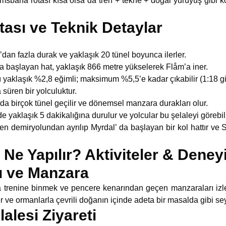
ana rotası kısa olsa da tren + tekne + doğal yürüyüş gibi kom
ası ve Teknik Detaylar
dan fazla durak ve yaklaşık 20 tünel boyunca ilerler.
 başlayan hat, yaklaşık 866 metre yükselerek Flåm’a iner.
aklaşık %2,8 eğimli; maksimum %5,5’e kadar çıkabilir (1:18 gi
üren bir yolculuktur.
a birçok tünel geçilir ve dönemsel manzara durakları olur.
aklaşık 5 dakikalığına durulur ve yolcular bu şelaleyi görebili
 demiryolundan ayrılıp Myrdal’ da başlayan bir kol hattır ve So
Ne Yapılır? Aktiviteler & Deney
u ve Manzara
a trenine binmek ve pencere kenarından geçen manzaraları izl
er ve ormanlarla çevrili doğanın içinde adeta bir masalda gibi se
alesi Ziyareti