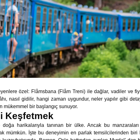
enlere özel: Flåmsbana (Flåm Treni) ile dağlar, vadiler ve fiy
ı, nasıl gidilir, hangi zaman uygundur, neler yapılır gibi deta
in mükemmel bir başlangıç sunuyor.
’i Keşfetmek
 ve doğa harikalarıyla tanınan bir ülke. Ancak bu manzaralar
 mümkün. İşte bu deneyimin en parlak temsilcilerinden biri