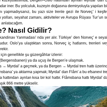
 kuzeybatısında, Bergen–Oslo hattından ayrılan Myrdal’ dan b
r iner. Bu yolculuk, kuzeyin doğasına demiryoluyla yapılan bir v
 yapmadıysanız, bu yazı size trenle gezi ile Norveç’ i keşfe
yolları, seyahat zamanı, aktiviteler ve Avrupa Rüyası Tur’un s
e anlatacağım.
 Nasıl Gidilir?
andinav Yarımadası’ nda yer alır. Türkiye’ den Norveç’ e seya
dur. Oslo’ya ulaştıktan sonra, Norveç iç hatlarını, trenleri ve
ekir.
in genellikle şu güzergâhlar izlenir:
 (Bergensbanen) ya da uçuş ile Bergen’e ulaşmak.
 → Myrdal’ a geçmek, ya da Bergen → Myrdal tren hattı üzerind
bana’ ya aktarma yapmak; Myrdal’ dan Flåm’ a bu efsanevi tren
attından ayrılan kısa bir kol hattır. Flåmsbana hattı Myrdal' d
şık 866 metre yükselir.