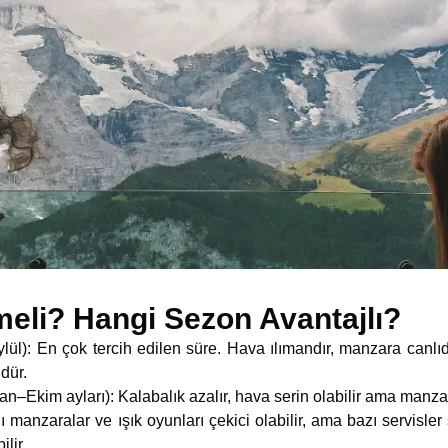
eli? Hangi Sezon Avantajlı?
En çok tercih edilen süre. Hava ılımandır, manzara canlıdır,
dür.
Ekim ayları): Kalabalık azalır, hava serin olabilir ama manzaral
zaralar ve ışık oyunları çekici olabilir, ama bazı servisler sını
ilir.