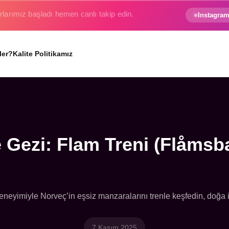
e gezginin hayali gerçek oluyor.
Instagram
ler?
Kalite Politikamız
 Gezi: Flam Treni (Flåms
eyimiyle Norveç’in eşsiz manzaralarını trenle keşfedin, doğa i
7 Kasım 2025