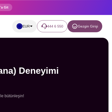
'a Git
EUR
444 6 550
Gezgin Girişi
bana) Deneyimi
le bütünleşin!