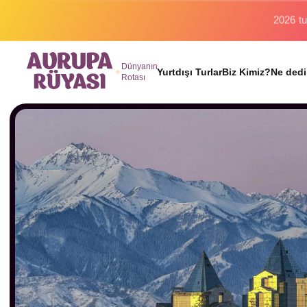
Binlerc
Dünyanın
Yurtdışı Turlar
Biz Kimiz?
Ne dedi
Rotası