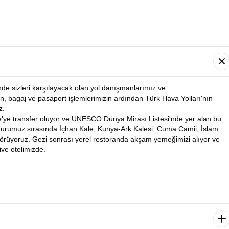
nde sizleri karşılayacak olan yol danışmanlarımız ve
n, bagaj ve pasaport işlemlerimizin ardından Türk Hava Yolları'nın
z.
e'ye transfer oluyor ve UNESCO Dünya Mirası Listesi'nde yer alan bu
 turumuz sırasında İçhan Kale, Kunya-Ark Kalesi, Cuma Camii, İslam
 görüyoruz. Gezi sonrası yerel restoranda akşam yemeğimizi alıyor ve
ve otelimizde.