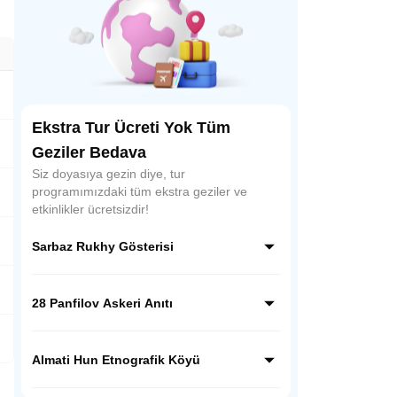
Ekstra Tur Ücreti Yok Tüm
Geziler Bedava
Siz doyasıya gezin diye, tur
programımızdaki tüm ekstra geziler ve
etkinlikler ücretsizdir!
Sarbaz Rukhy Gösterisi
Sarbaz Rukhy Gösterisi, Kazakistan’ın
askeri disiplinini ve ulusal ruhunu yansıtan
28 Panfilov Askeri Anıtı
etkileyici bir gösteridir. Askeri tören adımları,
müzikler ve koreografilerle Kazak
28 Panfilov Askeri Anıtı, Almatı’daki Panfilov
kahramanlık kültürünü sahnede canlandırır.
Parkı’nda yer alır. II. Dünya Savaşı’nda
Almati Hun Etnografik Köyü
Moskova savunmasında kahramanca
savaşan 28 askerin anısına yapılmış