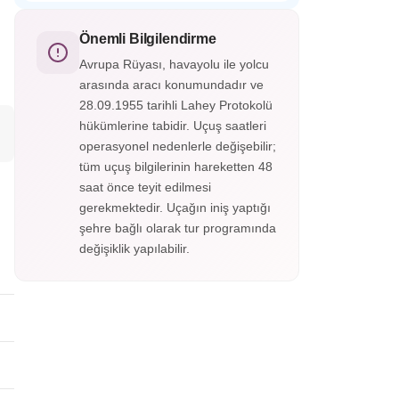
Almatı Hun Etnografik Köyü, Kazak
etkileyici bir anıttır.
kültürünü ve göçebe yaşamını tanıtan açık
hava müzesidir. Geleneksel yurtlar, el
Önemli Bilgilendirme
sanatları gösterileri ve halk danslarıyla Orta
Avrupa Rüyası, havayolu ile yolcu
Asya tarihine yolculuk sunar.
arasında aracı konumundadır ve
28.09.1955 tarihli Lahey Protokolü
hükümlerine tabidir. Uçuş saatleri
operasyonel nedenlerle değişebilir;
tüm uçuş bilgilerinin hareketten 48
saat önce teyit edilmesi
gerekmektedir. Uçağın iniş yaptığı
şehre bağlı olarak tur programında
değişiklik yapılabilir.