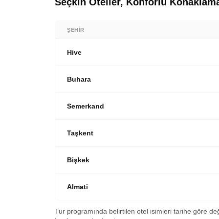
Seçkin Oteller, Konforlu Konaklam
zamanın tadını çıkarıyoruz. Akşam yemeğ
ve pasaport işlemlerimizin ardından Türk Ha
otelimizde.
varışımızla birlikte bir sonraki Avrupa 
sonu.
ŞEHIR
Hive
Buhara
Semerkand
Taşkent
Bişkek
Almati
Tur programında belirtilen otel isimleri tarihe göre de