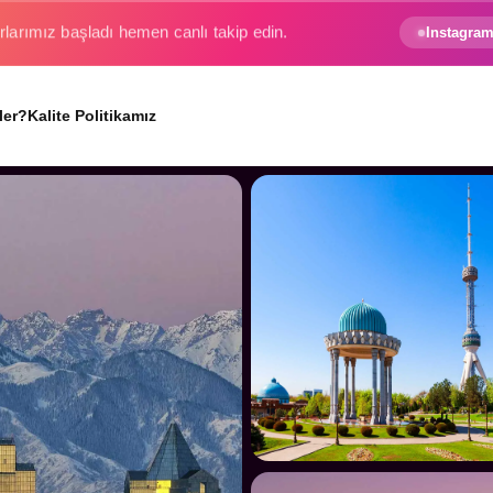
e gezginin hayali gerçek oluyor.
Instagram
ler?
Kalite Politikamız