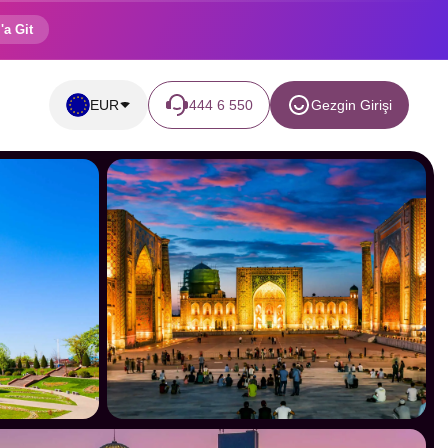
'a Git
EUR
444 6 550
Gezgin Girişi