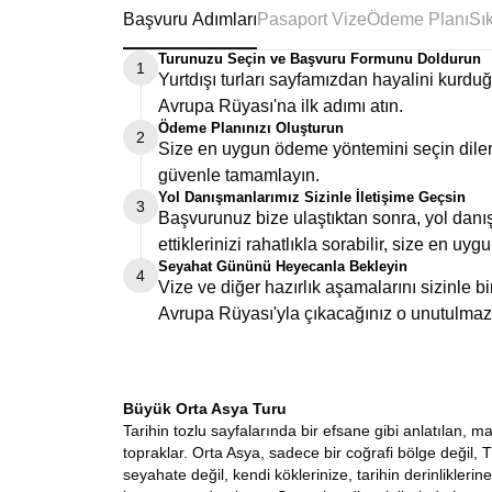
Başvuru Adımları
Pasaport Vize
Ödeme Planı
Turunuzu Seçin ve Başvuru Formunu Doldurun
1
Yurtdışı turları sayfamızdan hayalini kurd
Avrupa Rüyası'na ilk adımı atın.
Ödeme Planınızı Oluşturun
2
Size en uygun ödeme yöntemini seçin dilers
güvenle tamamlayın.
Yol Danışmanlarımız Sizinle İletişime Geçsin
3
Başvurunuz bize ulaştıktan sonra, yol danış
ettiklerinizi rahatlıkla sorabilir, size en uygu
Seyahat Gününü Heyecanla Bekleyin
4
Vize ve diğer hazırlık aşamalarını sizinle 
Avrupa Rüyası'yla çıkacağınız o unutulmaz
Büyük Orta Asya Turu
Tarihin tozlu sayfalarında bir efsane gibi anlatılan, 
topraklar. Orta Asya, sadece bir coğrafi bölge değil, T
seyahate değil, kendi köklerinize, tarihin derinlikle