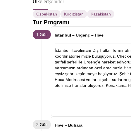
Ülkeler
Şehirler
Özbekistan
Kırgızistan
Kazakistan
Tur Programı
1.Gün
İstanbul – Ürgenç – Hive
İstanbul Havalimanı Dış Hatlar Terminali'
koordinatörlerimizle buluşuyoruz. Check-i
tarifeli seferi ile Ürgenç'e hareket ediyoru
Varışımızın ardından özel aracımızla Hiv
eşsiz şehri keşfetmeye başlıyoruz. Şehir
Hoca Medresesi ve tarihi şehir surlarını
otelimize transfer oluyoruz. Konaklama Hi
2.Gün
Hive – Buhara