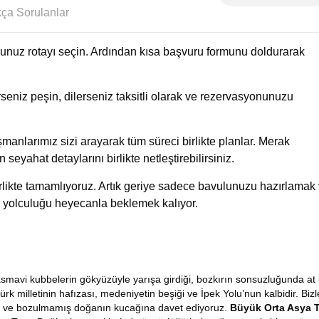
Sıkça Sorulanlar
uğunuz rotayı seçin. Ardından kısa başvuru formunu doldurarak
eniz peşin, dilerseniz taksitli olarak ve rezervasyonunuzu
manlarımız sizi arayarak tüm süreci birlikte planlar. Merak
n seyahat detaylarını birlikte netleştirebilirsiniz.
birlikte tamamlıyoruz. Artık geriye sadece bavulunuzu hazırlamak
 yolculuğu heyecanla beklemek kalıyor.
masmavi kubbelerin gökyüzüyle yarışa girdiği, bozkırın sonsuzluğunda at 
ürk milletinin hafızası, medeniyetin beşiği ve İpek Yolu’nun kalbidir. Bizl
rine ve bozulmamış doğanın kucağına davet ediyoruz.
Büyük
Orta Asya 