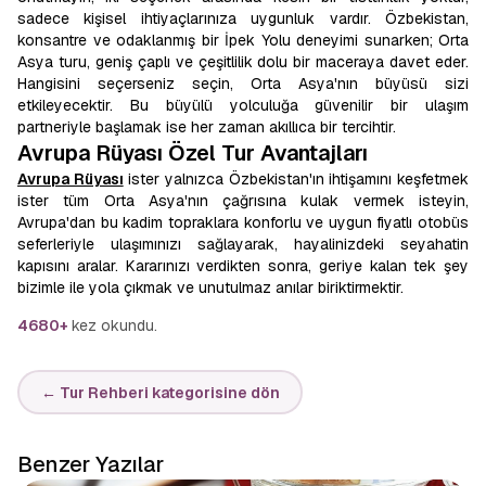
sadece kişisel ihtiyaçlarınıza uygunluk vardır. Özbekistan,
konsantre ve odaklanmış bir İpek Yolu deneyimi sunarken; Orta
Asya turu, geniş çaplı ve çeşitlilik dolu bir maceraya davet eder.
Hangisini seçerseniz seçin, Orta Asya'nın büyüsü sizi
etkileyecektir. Bu büyülü yolculuğa güvenilir bir ulaşım
partneriyle başlamak ise her zaman akıllıca bir tercihtir.
Avrupa Rüyası Özel Tur Avantajları
Avrupa Rüyası
ister yalnızca Özbekistan'ın ihtişamını keşfetmek
ister tüm Orta Asya'nın çağrısına kulak vermek isteyin,
Avrupa'dan bu kadim topraklara konforlu ve uygun fiyatlı otobüs
seferleriyle ulaşımınızı sağlayarak, hayalinizdeki seyahatin
kapısını aralar. Kararınızı verdikten sonra, geriye kalan tek şey
bizimle ile yola çıkmak ve unutulmaz anılar biriktirmektir.
4680+
kez okundu.
← Tur Rehberi kategorisine dön
Benzer Yazılar