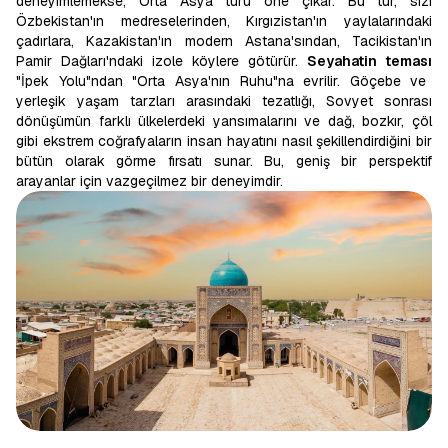
deneyimlemekse, Orta Asya turu öne çıkar. Bu tur, sizi
Özbekistan'ın medreselerinden, Kırgızistan'ın yaylalarındaki
çadırlara, Kazakistan'ın modern Astana'sından, Tacikistan'ın
Pamir Dağları'ndaki izole köylere götürür.
Seyahatin teması
"İpek Yolu"ndan "Orta Asya'nın Ruhu"na evrilir. Göçebe ve
yerleşik yaşam tarzları arasındaki tezatlığı, Sovyet sonrası
dönüşümün farklı ülkelerdeki yansımalarını ve dağ, bozkır, çöl
gibi ekstrem coğrafyaların insan hayatını nasıl şekillendirdiğini bir
bütün olarak görme fırsatı sunar. Bu, geniş bir perspektif
arayanlar için vazgeçilmez bir deneyimdir.