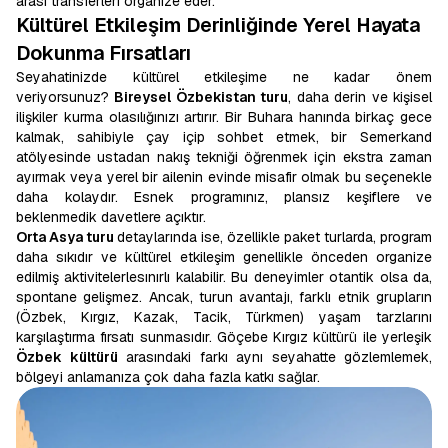
arası transferleri organize eder.
Kültürel Etkileşim Derinliğinde Yerel Hayata
Dokunma Fırsatları
Seyahatinizde kültürel etkileşime ne kadar önem
veriyorsunuz?
Bireysel Özbekistan turu
, daha derin ve kişisel
ilişkiler kurma olasılığınızı artırır. Bir Buhara hanında birkaç gece
kalmak, sahibiyle çay içip sohbet etmek, bir Semerkand
atölyesinde ustadan nakış tekniği öğrenmek için ekstra zaman
ayırmak veya yerel bir ailenin evinde misafir olmak bu seçenekle
daha kolaydır. Esnek programınız, plansız keşiflere ve
beklenmedik davetlere açıktır.
Orta Asya turu
detaylarında ise, özellikle paket turlarda, program
daha sıkıdır ve kültürel etkileşim genellikle önceden organize
edilmiş aktivitelerlesınırlı kalabilir. Bu deneyimler otantik olsa da,
spontane gelişmez. Ancak, turun avantajı, farklı etnik grupların
(Özbek, Kırgız, Kazak, Tacik, Türkmen) yaşam tarzlarını
karşılaştırma fırsatı sunmasıdır. Göçebe Kırgız kültürü ile yerleşik
Özbek kültürü
arasındaki farkı aynı seyahatte gözlemlemek,
bölgeyi anlamanıza çok daha fazla katkı sağlar.