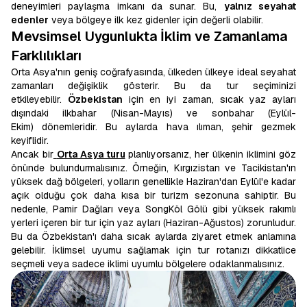
deneyimleri paylaşma imkanı da sunar. Bu,
yalnız seyahat
edenler
veya bölgeye ilk kez gidenler için değerli olabilir.
Mevsimsel Uygunlukta İklim ve Zamanlama
Farklılıkları
Orta Asya'nın geniş coğrafyasında, ülkeden ülkeye ideal seyahat
zamanları değişiklik gösterir. Bu da tur seçiminizi
etkileyebilir.
Özbekistan
için en iyi zaman, sıcak yaz ayları
dışındaki ilkbahar (Nisan-Mayıs) ve sonbahar (Eylül-
Ekim) dönemleridir. Bu aylarda hava ılıman, şehir gezmek
keyiflidir.
Ancak bir
Orta Asya turu
planlıyorsanız, her ülkenin iklimini göz
önünde bulundurmalısınız. Örneğin, Kırgızistan ve Tacikistan'ın
yüksek dağ bölgeleri, yolların genellikle Haziran'dan Eylül'e kadar
açık olduğu çok daha kısa bir turizm sezonuna sahiptir. Bu
nedenle, Pamir Dağları veya SongKöl Gölü gibi yüksek rakımlı
yerleri içeren bir tur için yaz ayları (Haziran-Ağustos) zorunludur.
Bu da Özbekistan'ı daha sıcak aylarda ziyaret etmek anlamına
gelebilir. İklimsel uyumu sağlamak için tur rotanızı dikkatlice
seçmeli veya sadece iklimi uyumlu bölgelere odaklanmalısınız.