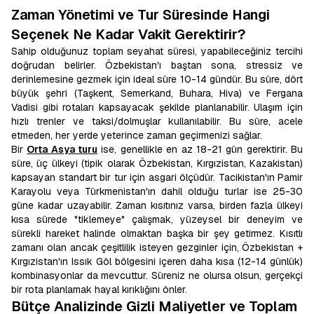
Zaman Yönetimi ve Tur Süresinde Hangi
Seçenek Ne Kadar Vakit Gerektirir?
Sahip olduğunuz toplam seyahat süresi, yapabileceğiniz tercihi
doğrudan belirler. Özbekistan'ı baştan sona, stressiz ve
derinlemesine gezmek için ideal süre 10-14 gündür. Bu süre, dört
büyük şehri (Taşkent, Semerkand, Buhara, Hiva) ve Fergana
Vadisi gibi rotaları kapsayacak şekilde planlanabilir. Ulaşım için
hızlı trenler ve taksi/dolmuşlar kullanılabilir. Bu süre, acele
etmeden, her yerde yeterince zaman geçirmenizi sağlar.
Bir
Orta Asya turu
ise, genellikle en az 18-21 gün gerektirir. Bu
süre, üç ülkeyi (tipik olarak Özbekistan, Kırgızistan, Kazakistan)
kapsayan standart bir tur için asgari ölçüdür. Tacikistan'ın Pamir
Karayolu veya Türkmenistan'ın dahil olduğu turlar ise 25-30
güne kadar uzayabilir. Zaman kısıtınız varsa, birden fazla ülkeyi
kısa sürede "tiklemeye" çalışmak, yüzeysel bir deneyim ve
sürekli hareket halinde olmaktan başka bir şey getirmez. Kısıtlı
zamanı olan ancak çeşitlilik isteyen gezginler için, Özbekistan +
Kırgızistan'ın Issık Göl bölgesini içeren daha kısa (12-14 günlük)
kombinasyonlar da mevcuttur. Süreniz ne olursa olsun, gerçekçi
bir rota planlamak hayal kırıklığını önler.
Bütçe Analizinde Gizli Maliyetler ve Toplam