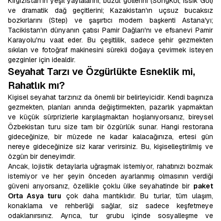
Kırgızistan'ın yeşil yaylalarını, buzul göllerini (SongKöl, Issık Göl)
ve dramatik dağ geçitlerini; Kazakistan'ın uçsuz bucaksız
bozkırlarını (Step) ve şaşırtıcı modern başkenti Astana'yı;
Tacikistan'ın dünyanın çatısı Pamir Dağları'nı ve efsanevi Pamir
Karayolu'nu vaat eder. Bu çeşitlilik, sadece şehir gezmekten
sıkılan ve fotoğraf makinesini sürekli doğaya çevirmek isteyen
gezginler için idealdir.
Seyahat Tarzı ve Özgürlükte Esneklik mi,
Rahatlık mı?
Kişisel seyahat tarzınız da önemli bir belirleyicidir. Kendi başınıza
gezmekten, planları anında değiştirmekten, pazarlık yapmaktan
ve küçük sürprizlerle karşılaşmaktan hoşlanıyorsanız, bireysel
Özbekistan turu size tam bir özgürlük sunar. Hangi restorana
gideceğinize, bir müzede ne kadar kalacağınıza, ertesi gün
nereye gideceğinize siz karar verirsiniz. Bu, kişiselleştirilmiş ve
özgün bir deneyimdir.
Ancak, lojistik detaylarla uğraşmak istemiyor, rahatınızı bozmak
istemiyor ve her şeyin önceden ayarlanmış olmasının verdiği
güveni arıyorsanız, özellikle çoklu ülke seyahatinde bir
paket
Orta Asya turu
çok daha mantıklıdır. Bu turlar, tüm ulaşım,
konaklama ve rehberliği sağlar, siz sadece keşfetmeye
odaklanırsınız. Ayrıca, tur grubu içinde sosyalleşme ve