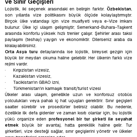
ve Sınır Geçişleri
Lojistik, iki seçenek arasındaki en belirgin farktır.
Özbekistan
,
son yıllarda vize politikasını büyük ölçüde kolaylaştırmıştır.
Birçok ülke vatandaşı için vize muafiyeti veya e-Vize imkanı
bulunur. Ülke içi ulaşım gelişmiştir; Semerkand-Buhara-Taşkent
arasında konforlu yüksek hızlı trenler çalışır. Şehirler arası taksi
paylaşımı (teshay) yaygın ve ekonomiktir. Dilerseniz araba da
kiralayabilirsiniz.
Orta Asya turu
detaylarında ise lojistik, bireysel gezgin için
büyük bir meydan okuma haline gelebilir. Her ülkenin farklı vize
rejimi vardır.
·
Kırgızistan vizesiz,
·
Kazakistan vizesiz,
·
Tacikistan'ın GBAO izni,
·
Türkmenistan'ın karmaşık transit/turist vizesi
Ülkeler arası ulaşım, genellikle uzun ve konforsuz otobüs
yolculukları veya pahalı iç hat uçuşları gerektirir. Sınır geçişleri
saatler sürebilir ve prosedürler belirsiz olabilir. Bu nedenle,
özellikle ilk defa gidenler ve zaman kısıtı olanlar için, bu lojistik
yükü organize eden
profesyonel bir tur şirketi ile seyahat
etmek
büyük bir avantaj, hatta gereklilik haline gelir. Tur
şirketleri, vize desteği sağlar, sınır geçişlerini yönetir ve ülkeler