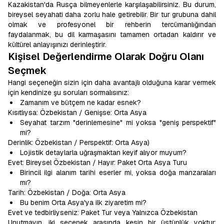
Kazakistan'da Rusça bilmeyenlerle karşılaşabilirsiniz. Bu durum,
bireysel seyahati daha zorlu hale getirebilir. Bir tur grubuna dahil
olmak ve profesyonel bir rehberin tercümanlığından
faydalanmak, bu dil karmaşasını tamamen ortadan kaldırır ve
kültürel anlayışınızı derinleştirir.
Kişisel Değerlendirme Olarak Doğru Olanı
Seçmek
Hangi seçeneğin sizin için daha avantajlı olduğuna karar vermek
için kendinize şu soruları sormalısınız:
Zamanım ve bütçem ne kadar esnek?
Kısıtlıysa: Özbekistan / Genişse: Orta Asya
Seyahat tarzım "derinlemesine" mi yoksa "geniş perspektif"
mi?
Derinlik: Özbekistan / Perspektif: Orta Asya)
Lojistik detaylarla uğraşmaktan keyif alıyor muyum?
Evet: Bireysel Özbekistan / Hayır: Paket Orta Asya Turu
Birincil ilgi alanım tarihi eserler mi, yoksa doğa manzaraları
mı?
Tarih: Özbekistan / Doğa: Orta Asya
Bu benim Orta Asya'ya ilk ziyaretim mi?
Evet ve tedbirliyseniz: Paket Tur veya Yalnızca Özbekistan
Unutmayın, iki seçenek arasında kesin bir üstünlük yoktur;