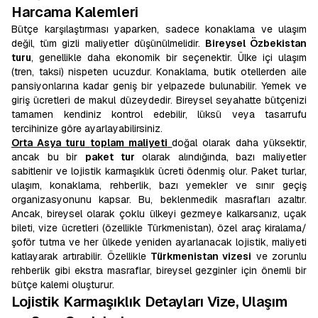
Harcama Kalemleri
Bütçe karşılaştırması yaparken, sadece konaklama ve ulaşım
değil, tüm gizli maliyetler düşünülmelidir.
Bireysel Özbekistan
turu
, genellikle daha ekonomik bir seçenektir. Ülke içi ulaşım
(tren, taksi) nispeten ucuzdur. Konaklama, butik otellerden aile
pansiyonlarına kadar geniş bir yelpazede bulunabilir. Yemek ve
giriş ücretleri de makul düzeydedir. Bireysel seyahatte bütçenizi
tamamen kendiniz kontrol edebilir, lüksü veya tasarrufu
tercihinize göre ayarlayabilirsiniz.
Orta Asya turu
toplam maliyeti
doğal olarak daha yüksektir,
ancak bu bir
paket tur
olarak alındığında, bazı maliyetler
sabitlenir ve lojistik karmaşıklık ücreti ödenmiş olur. Paket turlar,
ulaşım, konaklama, rehberlik, bazı yemekler ve sınır geçiş
organizasyonunu kapsar. Bu, beklenmedik masrafları azaltır.
Ancak, bireysel olarak çoklu ülkeyi gezmeye kalkarsanız, uçak
bileti, vize ücretleri (özellikle Türkmenistan), özel araç kiralama/
şoför tutma ve her ülkede yeniden ayarlanacak lojistik, maliyeti
katlayarak artırabilir. Özellikle
Türkmenistan vizesi
ve zorunlu
rehberlik gibi ekstra masraflar, bireysel gezginler için önemli bir
bütçe kalemi oluşturur.
Lojistik Karmaşıklık Detayları Vize, Ulaşım