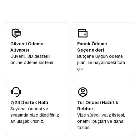
katılımcılarımıza hediye olarak dahildir.
Güvenli Ödeme
Esnek Ödeme
Altyapısı
Seçenekleri
Güvenli, 3D destekli
Bütçene uygun ödeme
online ödeme sistemi
planı ile hayalindeki tura
çık.
7/24 Destek Hattı
Tur Öncesi Hazırlık
Seyahat öncesi ve
Rehberi
sırasında bize dilediğiniz
Vize süreci, valiz listesi,
an ulaşabilirsiniz.
önemli ipuçları ve daha
fazlası.