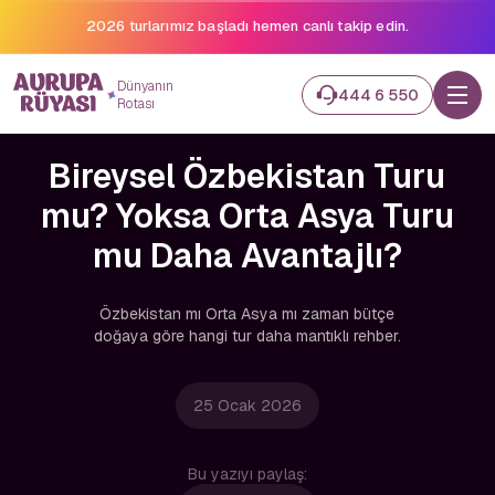
2026 turlarımız başladı hemen canlı takip edin.
Dünyanın
444 6 550
Rotası
Bireysel Özbekistan Turu
mu? Yoksa Orta Asya Turu
mu Daha Avantajlı?
Özbekistan mı Orta Asya mı zaman bütçe
doğaya göre hangi tur daha mantıklı rehber.
25 Ocak 2026
Bu yazıyı paylaş: