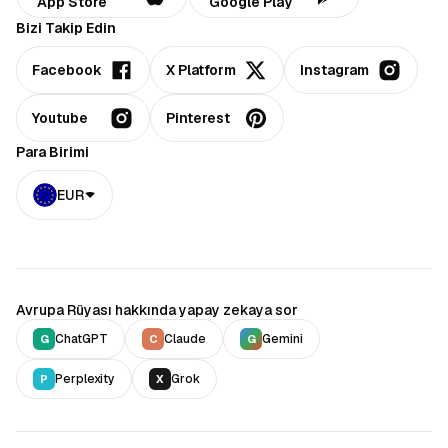
App Store
Google Play
Bizi Takip Edin
Facebook
X Platform
Instagram
Youtube
Pinterest
Para Birimi
EUR
Avrupa Rüyası hakkında yapay zekaya sor
ChatGPT
Claude
Gemini
G
C
G
Perplexity
Grok
P
X