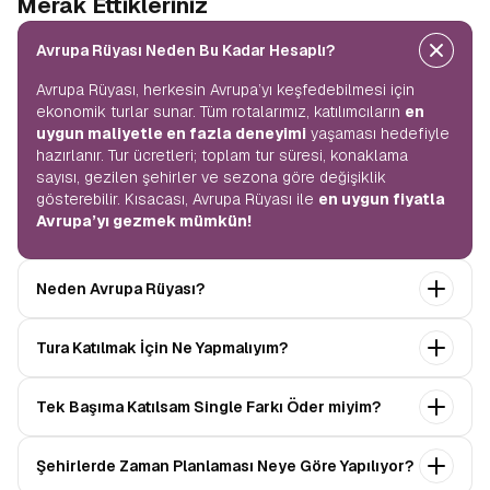
Merak Ettikleriniz
Avrupa Rüyası Neden Bu Kadar Hesaplı?
Avrupa Rüyası, herkesin Avrupa’yı keşfedebilmesi için
ekonomik turlar sunar. Tüm rotalarımız, katılımcıların
en
uygun maliyetle en fazla deneyimi
yaşaması hedefiyle
hazırlanır. Tur ücretleri; toplam tur süresi, konaklama
sayısı, gezilen şehirler ve sezona göre değişiklik
gösterebilir. Kısacası, Avrupa Rüyası ile
en uygun fiyatla
Avrupa’yı gezmek mümkün!
Neden Avrupa Rüyası?
Avrupa Rüyası ile ekonomik bir şekilde
tek seferde
Tura Katılmak İçin Ne Yapmalıyım?
birçok ülkeyi
keşfedin! Ekstra tur ücreti yok, tüm geziler
fiyata dahil.
Profesyonel kokartlı rehberler
,
konforlu
Tur sayfasındaki
“Başvuru Yap”
formunu doldurun ve
oteller
ve
benzersiz rotalar
ile Avrupa’yı en keyifli
Tek Başıma Katılsam Single Farkı Öder miyim?
seyahat sözleşmesini
onaylayın.
İlk taksiti
şekilde yaşayın.
ödediğinizde kaydınız tamamlanır ve Avrupa Rüyası’yla
Hayır, ödemezsiniz. Avrupa Rüyası’nda tek başına
yolculuğunuz başlar!
Şehirlerde Zaman Planlaması Neye Göre Yapılıyor?
katıldığınızda
1000 Euro’ya varan single farkı