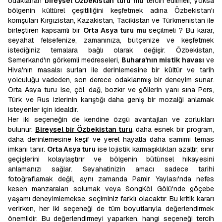
odaklanan
bireysel Özbekistan turu
mu
tercih edilmeli, yoksa
bölgenin kültürel çeşitliliğini keşfetmek adına Özbekistan'ı
komşuları Kırgızistan, Kazakistan, Tacikistan ve Türkmenistan ile
birleştiren kapsamlı bir
Orta Asya turu
mu
seçilmeli ? Bu karar,
seyahat felsefenize, zamanınıza, bütçenize ve keşfetmek
istediğiniz temalara bağlı olarak değişir. Özbekistan,
Semerkand'ın görkemli medreseleri,
Buhara'nın mistik havası
ve
Hiva'nın masalsı surları ile derinlemesine bir kültür ve tarih
yolculuğu vadeden, son derece odaklanmış bir deneyim sunar.
Orta Asya turu ise, çöl, dağ, bozkır ve göllerin yanı sına Pers,
Türk ve Rus izlerinin karıştığı daha geniş bir mozaiği anlamak
isteyenler için idealdir.
Her iki seçeneğin de kendine özgü avantajları ve zorlukları
bulunur.
Bireysel bir Özbekistan turu
, daha esnek bir program,
daha derinlemesine keşif ve yerel hayatla daha samimi temas
imkanı tanır.
Orta Asya turu
ise lojistik karmaşıklıkları azaltır, sınır
geçişlerini kolaylaştırır ve bölgenin bütünsel hikayesini
anlamanızı sağlar. Seyahatinizin amacı sadece tarihi
fotoğraflamak değil, aynı zamanda Pamir Yaylası'nda nefes
kesen manzaraları solumak veya SongKöl Gölü'nde göçebe
yaşamı deneyimlemekse, seçiminiz farklı olacaktır. Bu kritik kararı
verirken, her iki seçeneği de tüm boyutlarıyla değerlendirmek
önemlidir. Bu değerlendirmeyi yaparken, hangi seçeneği tercih