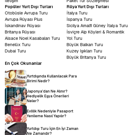
İletişim
Paket Tur Sözleşmesi
Popüler Yurt Dışı Turları
Rüya Yurt Dışı Turları
Otobüsle Avrupa Turu
İtalya Turu
Avrupa Rüyası Plus
İspanya Turu
İskandinav Rüyası
Sicilya Amalfi Güney İtalya Turu
Britanya Rüyası
İsviçre Alp Köyleri & Romantik
Alsace Noel Kasabaları Turu
Yol Turu
Benelüx Turu
Büyük Balkan Turu
Dubai Turu
Kuzey Işıkları Turu
Büyük Britanya Turu
En Çok Okunanlar
Yurtdışında Kullanılacak Para
Birimi Nedir?
Japonya'dan Ne Alınır?
Hediyelik Eşya Önerileri
Neler?
Evlilik Nedeniyle Pasaport
Yenileme Nasıl Yapılır?
Yurtdışı Turu İçin En İyi Zaman
Ne Zamandır?