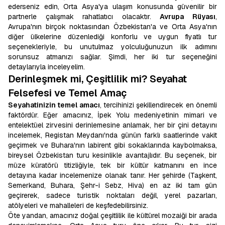
ederseniz edin, Orta Asya'ya ulaşım konusunda güvenilir bir
partnerle çalışmak rahatlatıcı olacaktır.
Avrupa Rüyası
,
Avrupa'nın birçok noktasından Özbekistan'a ve Orta Asya'nın
diğer ülkelerine düzenlediği konforlu ve uygun fiyatlı tur
seçenekleriyle, bu unutulmaz yolculuğunuzun ilk adımını
sorunsuz atmanızı sağlar. Şimdi, her iki tur seçeneğini
detaylarıyla inceleyelim.
Derinleşmek mi, Çeşitlilik mi? Seyahat
Felsefesi ve Temel Amaç
Seyahatinizin temel amacı
, tercihinizi şekillendirecek en önemli
faktördür. Eğer amacınız, İpek Yolu medeniyetinin mimari ve
entelektüel zirvesini derinlemesine anlamak, her bir çini detayını
incelemek, Registan Meydanı'nda günün farklı saatlerinde vakit
geçirmek ve Buhara'nın labirent gibi sokaklarında kaybolmaksa,
bireysel Özbekistan turu kesinlikle avantajlıdır. Bu seçenek, bir
müze küratörü titizliğiyle, tek bir kültür katmanını en ince
detayına kadar incelemenize olanak tanır. Her şehirde (Taşkent,
Semerkand, Buhara, Şehr-i Sebz, Hiva) en az iki tam gün
geçirerek, sadece turistik noktaları değil, yerel pazarları,
atölyeleri ve mahalleleri de keşfedebilirsiniz.
Öte yandan, amacınız doğal çeşitlilik ile kültürel mozaiği bir arada