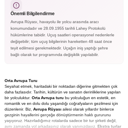
en büyüleyici kasabalarından biridir. Dar sokaklarında
gezerken tarihle sanatın iç içe geçtiği bir atmosfere adım
Önemli Bilgilendirme
atarsınız.
Avrupa Rüyası, havayolu ile yolcu arasında aracı
konumundadır ve 28.09.1955 tarihli Lahey Protokolü
hükümlerine tabidir. Uçuş saatleri operasyonel nedenlerle
değişebilir; tüm uçuş bilgilerinin hareketten 48 saat önce
teyit edilmesi gerekmektedir. Uçağın iniş yaptığı şehre
bağlı olarak tur programında değişiklik yapılabilir.
Orta Avrupa Turu
Seyahat etmek, haritadaki bir noktadan diğerine gitmekten çok
daha fazlasıdır. Tarihin, kültürün ve sanatın derinliklerine yapılan
bir yolculuktur.
Orta Avrupa turu
bu yolculuğun en estetik, en
romantik ve en dolu dolu yaşandığı coğrafyaların gezilmesi için
düzenlenir. Biz,
Avrupa Rüyası
ailesi olarak yıllardır binlerce
gezginin hayallerini gerçeğe dönüştürmenin haklı gururunu
yaşıyoruz. Hazırladığımız rotalarda sadece bir tur şirketi değil,
aynı zamanda yol arkadaşınız olarak yanınızdayız.
Ekstra turlar