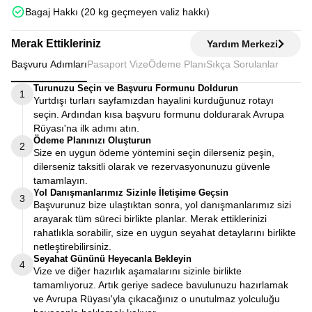
Bagaj Hakkı (20 kg geçmeyen valiz hakkı)
Merak Ettikleriniz
Yardım Merkezi
Başvuru Adımları
Pasaport Vize
Ödeme Planı
Sıkça Sorulanlar
Turunuzu Seçin ve Başvuru Formunu Doldurun
1
Yurtdışı turları sayfamızdan hayalini kurduğunuz rotayı
seçin. Ardından kısa başvuru formunu doldurarak Avrupa
Rüyası'na ilk adımı atın.
Ödeme Planınızı Oluşturun
2
Size en uygun ödeme yöntemini seçin dilerseniz peşin,
dilerseniz taksitli olarak ve rezervasyonunuzu güvenle
tamamlayın.
Yol Danışmanlarımız Sizinle İletişime Geçsin
3
Başvurunuz bize ulaştıktan sonra, yol danışmanlarımız sizi
arayarak tüm süreci birlikte planlar. Merak ettiklerinizi
rahatlıkla sorabilir, size en uygun seyahat detaylarını birlikte
netleştirebilirsiniz.
Seyahat Gününü Heyecanla Bekleyin
4
Vize ve diğer hazırlık aşamalarını sizinle birlikte
tamamlıyoruz. Artık geriye sadece bavulunuzu hazırlamak
ve Avrupa Rüyası'yla çıkacağınız o unutulmaz yolculuğu