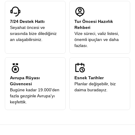
konseptimiz, profesyonel ekibimiz ve konforlu seyahat
anlayışımızla sizi Orta Avrupa’nın kalbine davet ediyoruz.
Hayallerinizi ertelemeyin, çünkü bu rüya gerçekleşmeyi bekliyor.
7/24 Destek Hattı
Tur Öncesi Hazırlık
Seyahat öncesi ve
Rehberi
sırasında bize dilediğiniz
Vize süreci, valiz listesi,
an ulaşabilirsiniz.
önemli ipuçları ve daha
fazlası.
Avrupa Rüyası
Esnek Tarihler
Güvencesi
Planlar değişebilir, biz
Bugüne kadar 19.000'den
daima buradayız.
fazla gezginle Avrupa'yı
keşfettik.