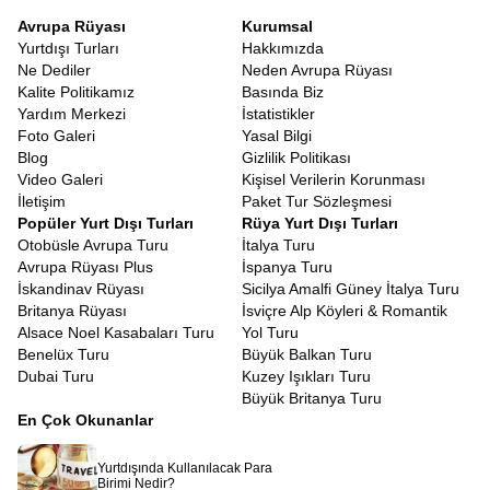
Avrupa Rüyası
Kurumsal
Yurtdışı Turları
Hakkımızda
Ne Dediler
Neden Avrupa Rüyası
Kalite Politikamız
Basında Biz
Yardım Merkezi
İstatistikler
Foto Galeri
Yasal Bilgi
Blog
Gizlilik Politikası
Video Galeri
Kişisel Verilerin Korunması
İletişim
Paket Tur Sözleşmesi
Popüler Yurt Dışı Turları
Rüya Yurt Dışı Turları
Otobüsle Avrupa Turu
İtalya Turu
Avrupa Rüyası Plus
İspanya Turu
İskandinav Rüyası
Sicilya Amalfi Güney İtalya Turu
Britanya Rüyası
İsviçre Alp Köyleri & Romantik
Alsace Noel Kasabaları Turu
Yol Turu
Benelüx Turu
Büyük Balkan Turu
Dubai Turu
Kuzey Işıkları Turu
Büyük Britanya Turu
En Çok Okunanlar
Yurtdışında Kullanılacak Para
Birimi Nedir?