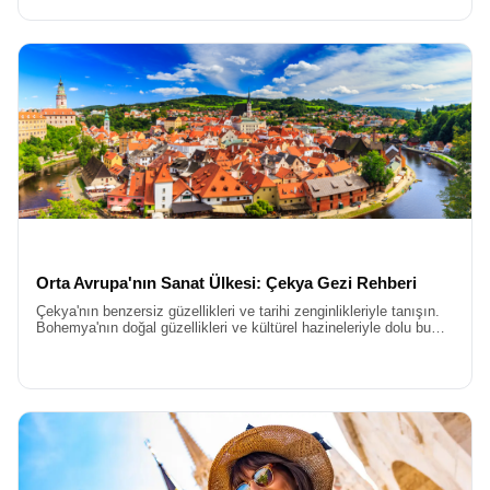
çıkarmaya başlayabilirsiniz.
Orta Avrupa: Viyana – Budapeşte - Prag Turu
Orta Avrupa denildiğinde akla gelen ilk üçlü, şüphesiz Viyana,
Budapeşte ve Prag’dır. Bu şehirler, tarih boyunca birbirleriyle
etkileşim halinde olmuş ancak karakterlerini korumayı başarmış
başkentlerdir.
Viyana Budapeşte Prag Turu
, imparatorlukların
ihtişamını, nehirlerin romantizmini ve gotik mimarinin gizemini tek
bir pakette sunar. Viyana’da Habsburg Hanedanı’nın izlerini
sürerken, Budapeşte’de Tuna Nehri’nin iki yakasındaki tezat
uyumu izler, Prag’da ise orta çağın bozulmamış dokusuna hayran
kalırsınız. Bu üç şehir, birbirine yakın konumları ve kültürel bağları
nedeniyle rotanın vazgeçilmezleridir. Her bir şehirde geçireceğiniz
süre, o şehrin ruhunu anlamanız ve en önemli simgelerini
Orta Avrupa'nın Sanat Ülkesi: Çekya Gezi Rehberi
görmeniz için özenle ayarlanmıştır.
Çekya'nın benzersiz güzellikleri ve tarihi zenginlikleriyle tanışın.
Rotanın başlangıç noktası değişse de heyecan aynı kalır. Bazı
Bohemya'nın doğal güzellikleri ve kültürel hazineleriyle dolu bu
gezi rehberi sizi unutulmaz bir keşfe davet ediyor.
programlarımızda akışı değiştirerek
Prag Viyana Budapeşte
Turu
şeklinde bir sıralama izliyoruz. Prag’dan başlamak, masalsı
bir giriş yapmak demektir. Altın Şehir veya Yüz Kuleli Şehir olarak
bilinen Prag, Kafka’nın melankolisi ve tarihi köprüleriyle sizi
hemen içine çeker. Ardından geçilen Viyana, düzeni ve asaletiyle
sizi büyülerken, son durak Budapeşte, eğlenceli gece hayatı ve
termal hamamlarıyla yorgunluğunuzu atmanızı sağlar.