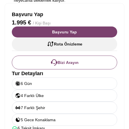
heyecanla beklemek kalıyor.
Başvuru Yap
1.995 €
/ Kişi Başı
Başvuru Yap
Rota Önizleme
Bizi Arayın
Tur Detayları
6 Gün
4 Farklı Ülke
7 Farklı Şehir
5 Gece Konaklama
6 Taksit İmkanı