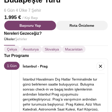
6 Gün 4 Ülke 7 Şehir
1.995 €
/ Kişi Başı
Başvuru Yap
Rota Önizleme
Nereleri Gezeceğiz?
Ülkeler
Şehirler
Çekya
Avusturya
Slovakya
Macaristan
Tur Programı
1.Gün
İstanbul - Prag
İstanbul Havalimanı Dış Hatlar Terminalinde tur
günü belirlenen saatte buluşuyoruz. Buluşma
sonrası check-in ve bagaj teslim işlemlerinin
ardından İstanbul Prag uçuşumuzu
gerçekleştiriyoruz. Prag’a varışımızın ardından
şehir turumuza başlıyoruz. Prag Kalesi, Aziz Vitus
Katedrali, Astronomik Saat Kulesi, Karl Köprüsü,