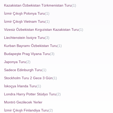
geçiyor. Uçakla gidilen klasik turlara kıyasla
otobüsle
Kazakistan Özbekistan Türkmenistan Turu
(1)
yapılan İspanya turları
, daha uzun ama daha kapsayıcı
İzmir Çıkışlı Polonya Turu
(1)
ve hesaplı bir seyahat sunuyor. Tüm ekstra turların fiyata
İzmir Çıkışlı Vietnam Turu
(1)
dahil olması, tur sırasında ek masraf yapmadan
Vizesiz Özbekistan Kırgızistan Kazakistan Turu
(1)
Barselona’nın parklarında yürüyüşten, Sevilla’ daki
Liechtenstein İsviçre Turu
(3)
flamenko gösterilerine kadar pek çok aktiviteyi rahatça
deneyimlemenizi sağlıyor. Ayrıca otobüsle yapılan
Kurban Bayramı Özbekistan Turu
(1)
yolculuklar sırasında Avrupa şehirleri arasında manzaralı
Budapeşte Prag Viyana Turu
(3)
geçişler ve fotoğraf duraklarıyla yolculuğun kendisi bile
Japonya Turu
(2)
başlı başına bir deneyim haline geliyor.
Sadece Edinburgh Turu
(1)
Stockholm Turu 2 Gece 3 Gün
(1)
İskoçya İrlanda Turu
(1)
İster tek başınıza ister arkadaş grubunuzla
Londra Harry Potter Stüdyo Turu
(2)
katılabileceğiniz zengin içerikli, ekonomik, unutulmaz bir
yolculuk sunuyor. İspanya’yı keşfetmek için Avrupa Rüyası’
Montrö Gezilecek Yerler
nın web sitesini, blog sayfasını ziyaret ederek detaylı tur
İzmir Çıkışlı Finlandiya Turu
(2)