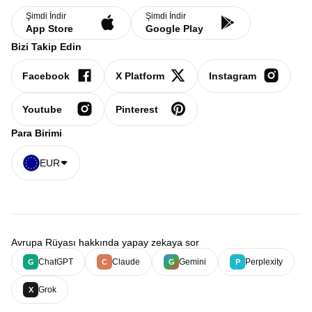
Şimdi İndir
Şimdi İndir
App Store
Google Play
Bizi Takip Edin
Facebook
X Platform
Instagram
Youtube
Pinterest
Para Birimi
EUR
Avrupa Rüyası hakkında yapay zekaya sor
ChatGPT
Claude
Gemini
Perplexity
G
C
G
P
Grok
X