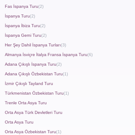
Fas İspanya Turu
(2)
Otobüsle yapılan
baştanbaşa İspanya turu
, ülkenin
kuzeyinden güneyine kadar uzanan büyüleyici bir rotayı
İspanya Turu
(2)
kapsar. Barselona’nın modern mimarisi ve Gaudi izleriyle
İspanya İbiza Turu
(2)
başlayan tur, Madrid’in tarihi sokaklarında devam eder.
İspanya Gemi Turu
(2)
Ardından Endülüs bölgesinde Granada’ da Elhamra
Her Şey Dahil İspanya Turları
(3)
Sarayı’nı, Sevilla’ da Plaza de España’ yı ve Cordoba’ da
Almanya İsviçre İtalya Fransa İspanya Turu
(6)
Kurtuba Camii’ni ziyaret edebilirsiniz. Her gece
Adana Çıkışlı İspanya Turu
(2)
konaklama, kahvaltılar ve profesyonel rehberlik hizmeti tur
Adana Çıkışlı Özbekistan Turu
(1)
paketine dahilken, 20 kg bagaj hakkınız da sizi
zorlamadan alışveriş yapabilmenizi sağlar.
İzmir Çıkışlı Tayland Turu
Türkmenistan Özbekistan Turu
(1)
Trenle Orta Asya Turu
En Ucuz İspanya Turu
Orta Asya Türk Devletleri Turu
Ekonomik seyahat arayışında olanlar için
en ucuz
Orta Asya Turu
İspanya turu
çözümü otobüsle ulaşım seçeneğinden
Orta Asya Özbekistan Turu
(1)