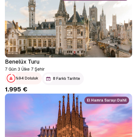
Benelüx Turu
7 Gün 3 Ülke 7 Şehir
%94 Doluluk
8 Farklı Tarihte
1.995 €
El Hamra Sarayı Dahil