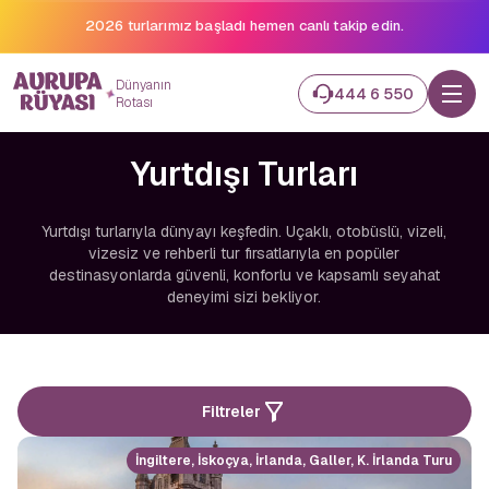
Binlerce gezginin hayali gerçek oluyor.
Dünyanın
444 6 550
Rotası
Yurtdışı Turları
Yurtdışı turlarıyla dünyayı keşfedin. Uçaklı, otobüslü, vizeli,
vizesiz ve rehberli tur fırsatlarıyla en popüler
destinasyonlarda güvenli, konforlu ve kapsamlı seyahat
deneyimi sizi bekliyor.
Filtreler
İngiltere, İskoçya, İrlanda, Galler, K. İrlanda Turu