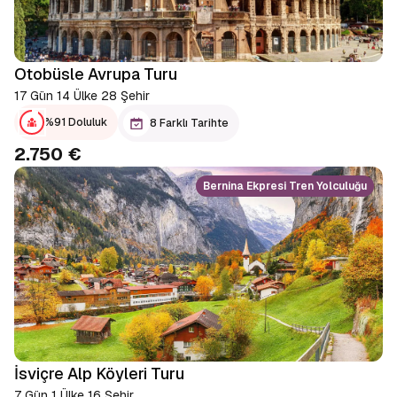
Otobüsle Avrupa Turu
17 Gün 14 Ülke 28 Şehir
%91 Doluluk
8 Farklı Tarihte
2.750 €
Bernina Ekpresi Tren Yolculuğu
İsviçre Alp Köyleri Turu
7 Gün 1 Ülke 16 Şehir