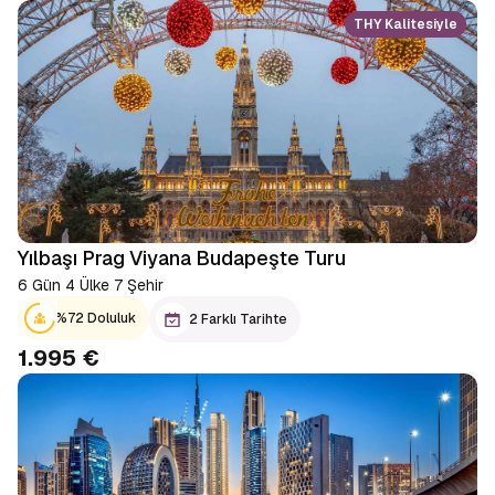
THY Kalitesiyle
Yılbaşı Prag Viyana Budapeşte Turu
6 Gün 4 Ülke 7 Şehir
%72 Doluluk
2 Farklı Tarihte
1.995 €