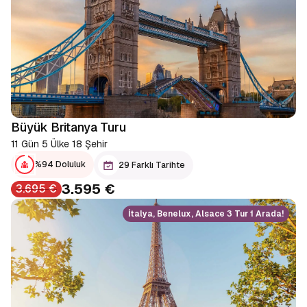
Büyük Britanya Turu
11 Gün 5 Ülke 18 Şehir
%94 Doluluk
29 Farklı Tarihte
3.595 €
3.695 €
İtalya, Benelux, Alsace 3 Tur 1 Arada!