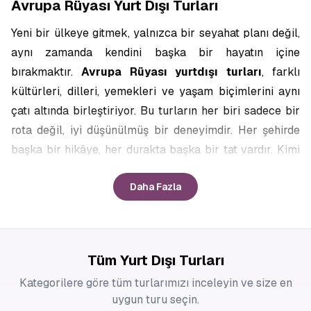
Avrupa Rüyası Yurt Dışı Turları
Yeni bir ülkeye gitmek, yalnızca bir seyahat planı değil,
aynı zamanda kendini başka bir hayatın içine
bırakmaktır.
Avrupa Rüyası
yurtdışı turları
, farklı
kültürleri, dilleri, yemekleri ve yaşam biçimlerini aynı
çatı altında birleştiriyor. Bu turların her biri sadece bir
rota değil, iyi düşünülmüş bir deneyimdir. Her şehirde
başka bir hikâye, her durakta başka bir tat vardır. Kimi
rotalar romantik sokaklarda yürümeyi sevenlere hitap
Daha Fazla
ederken kimileri doğanın büyüsünü keşfetmek
isteyenlere göre hazırlanmıştır. İster yalnız çıkın yola
ister kalabalık bir grupla, Avrupa Rüyası
yurt dışı tur
fırsatları
ile yapılacak yolculuklar dünyayı tanımanın
Tüm Yurt Dışı Turları
en keyifli yollarından biri olacaktır.
Kategorilere göre tüm turlarımızı inceleyin ve size en
uygun turu seçin.
En Kapsamlı Yurtdışı Turları