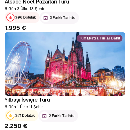
Alsace Noel Pazarları Turu
6 Gün 3 Ülke 13 Şehir
%96 Doluluk
3 Farklı Tarihte
1.995 €
Tüm Ekstra Turlar Dahil
Yılbaşı İsviçre Turu
6 Gün 1 Ülke 11 Şehir
%71 Doluluk
2 Farklı Tarihte
2.250 €