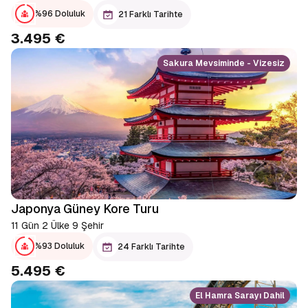
%96 Doluluk
21 Farklı Tarihte
3.495 €
Sakura Mevsiminde - Vizesiz
Japonya Güney Kore Turu
11 Gün 2 Ülke 9 Şehir
%93 Doluluk
24 Farklı Tarihte
5.495 €
El Hamra Sarayı Dahil