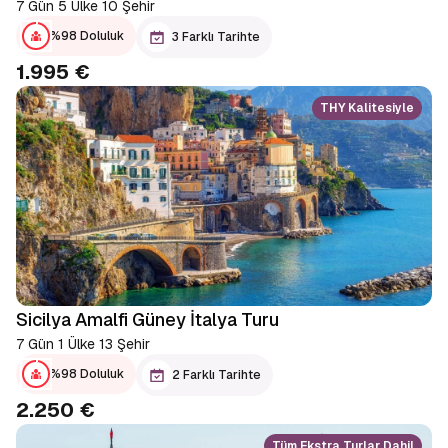
7 Gün 5 Ülke 10 Şehir
%98 Doluluk
3 Farklı Tarihte
1.995 €
THY Kalitesiyle
Sicilya Amalfi Güney İtalya Turu
7 Gün 1 Ülke 13 Şehir
%98 Doluluk
2 Farklı Tarihte
2.250 €
Tüm Ekstra Turlar Dahil