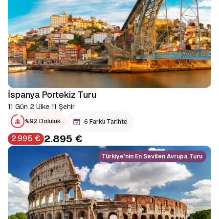
İspanya Portekiz Turu
11 Gün 2 Ülke 11 Şehir
%92 Doluluk
6 Farklı Tarihte
2.895 €
2.995 €
Türkiye'nin En Sevilen Avrupa Turu