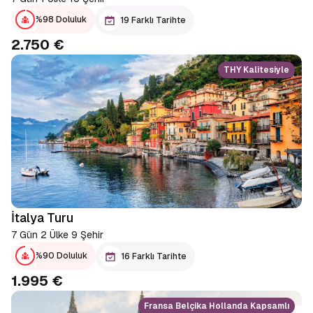
%98 Doluluk
19 Farklı Tarihte
2.750 €
THY Kalitesiyle
İtalya Turu
7 Gün 2 Ülke 9 Şehir
%90 Doluluk
16 Farklı Tarihte
1.995 €
Fransa Belçika Hollanda Kapsamlı