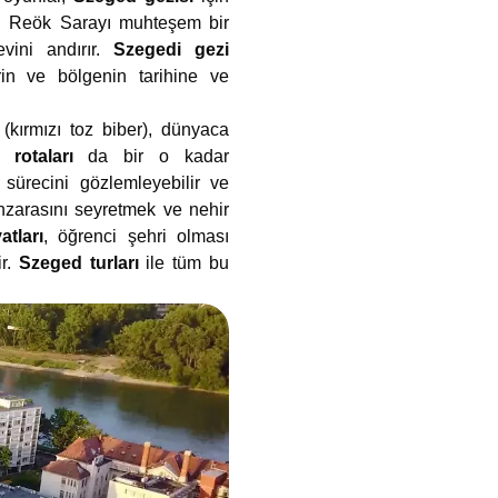
çin Reök Sarayı muhteşem bir
evini andırır.
Szegedi gezi
n ve bölgenin tarihine ve
(kırmızı toz biber), dünyaca
 rotaları
da bir o kadar
 sürecini gözlemleyebilir ve
zarasını seyretmek ve nehir
atları
, öğrenci şehri olması
ir.
Szeged turları
ile tüm bu