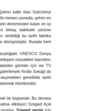
. Şehrin kalbi olan Széchenyi
ralin hemen yanında, şehrin en
manlı döneminden kalan en iyi
ce birkaç dakikalık yürüme
üretildiği bu tarihi fabrika
zine dönüşmüştür. Burada hem
 Mezarlığıdır. UNESCO Dünya
muhteşem mozaikleri barındırır.
tepeden görmek için ise TV
 galerileriyle Király Sokağı da
seçenekleri genellikle tarihi
dalanmak mümkündür.
ali ile başlamalı. Bu devasa
alma etkileyici Szeged Açık
 oyunlar,
Szeged gezisi
için