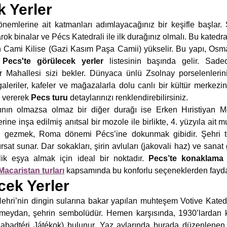
 Yerler
 dönemlerine ait katmanları adımlayacağınız bir keşifle başlar
arok binalar ve Pécs Katedrali ile ilk durağınız olmalı. Bu kated
an Cami Kilise (Gazi Kasım Paşa Camii) yükselir. Bu yapı, Os
e
Pecs'te görülecek yerler
listesinin başında gelir. Sade
 Mahallesi sizi bekler. Dünyaca ünlü Zsolnay porselenlerinin 
aleriler, kafeler ve mağazalarla dolu canlı bir kültür merke
a vererek
Pecs turu
detaylarınızı renklendirebilirsiniz.
ının olmazsa olmaz bir diğer durağı ise Erken Hıristiyan
erine inşa edilmiş anıtsal bir mozole ile birlikte, 4. yüzyıla ait 
ını gezmek, Roma dönemi Pécs’ine dokunmak gibidir. Şehri 
rsat sunar. Dar sokakları, şirin avluları (jakovali haz) ve sanat
k eşya almak için ideal bir noktadır.
Pecs’te konaklama
Macaristan turları
kapsamında bu konforlu seçeneklerden fay
cek Yerler
ehri’nin dingin sularına bakar yapılan muhteşem Votive Katedr
 meydan, şehrin sembolüdür. Hemen karşısında, 1930’lardan k
abadtéri Játékok) bulunur. Yaz aylarında burada düzenlenen