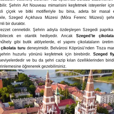
ilir. Şehrin Art Nouveau mimarisini keşfetmek isteyenler i
kli çiçek ve bitki motifleriyle bu bina, adeta bir masal 
le, Szeged Açıkhava Müzesi (Móra Ferenc Müzesi) şehri
li bir duraktır.
zzet cennetidir. Şehrin adıyla özdeşleşen Szegedi paprika 
bilecek en otantik hediyedir. Ancak
Szeged’te çikolata
hely gibi butik atölyelerde, el yapımı çikolataların üretim
r
çikolata turu
deneyimidir. Belvárosi Köprüsü’nden Tisza man
ehrin huzurlu yönünü keşfetmek için birebirdir.
Szeged fiy
eviyelerdedir ve bu da şehri cazip kılan özelliklerinden birid
erinlemesine öğrenerek gezebilirsiniz.