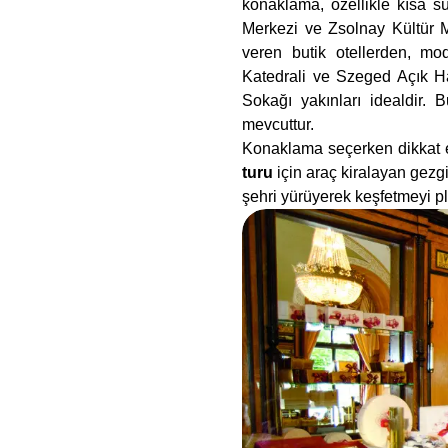
konaklama, özellikle kısa sür
Merkezi ve Zsolnay Kültür Ma
veren butik otellerden, mod
Katedrali ve Szeged Açık H
Sokağı yakınları idealdir. 
mevcuttur.
Konaklama seçerken dikkat ed
turu
için araç kiralayan gezg
şehri yürüyerek keşfetmeyi pl