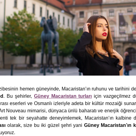
ibesinin hemen güneyinde, Macaristan’ın ruhunu ve tarihini de
ed
. Bu şehirler,
Güney Macaristan turları
için vazgeçilmez dur
 eserleri ve Osmanlı izleriyle adeta bir kültür mozaiği suna
Art Nouveau mimarisi, dünyaca ünlü baharatı ve enerjik öğrenci h
şkenti tek bir seyahatte deneyimlemek, Macaristan’ın kalbine
ası
olarak, size bu iki güzel şehri yani
Güney Macaristan’ın kü
nuyoruz.