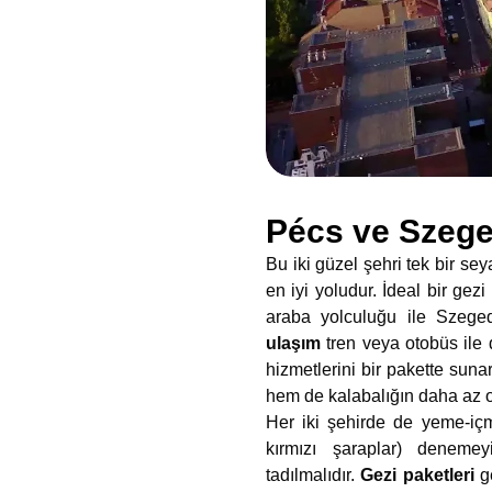
Pécs ve Szeged
Bu iki güzel şehri tek bir se
en iyi yoludur. İdeal bir gez
araba yolculuğu ile Szege
ulaşım
tren veya otobüs ile 
hizmetlerini bir pakette sun
hem de kalabalığın daha az o
Her iki şehirde de yeme-içme
kırmızı şaraplar) deneme
tadılmalıdır.
Gezi paketleri
ge