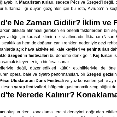
ğlayabilir.
Macaristan turları
, sadece Pécs ve Szeged’i değil, b
ür turlarına ilgi duyan gezginler için bu rota, Avrupa’nın ke
’e Ne Zaman Gidilir? İklim ve F
arken dikkate alınması gereken en önemli faktörlerden biri sey
r aldığı için karasal iklimin etkisi altındadır. İlkbahar (Nisa
sıcaklıkları hem de doğanın canlı renkleri nedeniyle gezi rehbe
nlarda açık hava aktiviteleri, kafe keyifleri ve
şehir turları
daha
likle
Szeged’in festivalleri
bu döneme denk gelir.
Kış turları
is
şamak isteyenler için bir fırsat sunar.
leriyle değil, düzenledikleri kültür etkinlikleriyle de 
ren opera, bale ve tiyatro performansları, bir
Szeged gezisi
n
Pécs Uluslararası Dans Festivali
ve yaz konserleri şehre ayrı b
ekleşen
şarap festivalleri
, bölgenin gastronomik zenginliğini de
d’te Nerede Kalınır? Konaklama
arı
oluştururken, konaklama tercihi deneyimi doğrudan etkiler