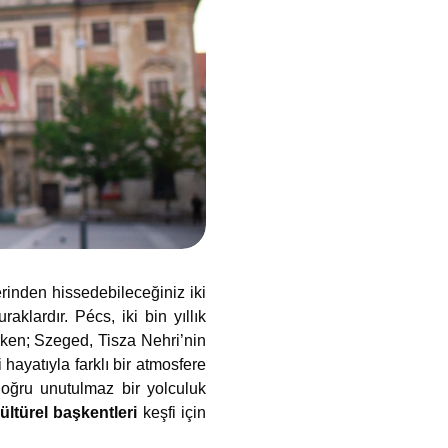
rinden hissedebileceğiniz iki
aklardır. Pécs, iki bin yıllık
rken; Szeged, Tisza Nehri’nin
ayatıyla farklı bir atmosfere
 doğru unutulmaz bir yolculuk
ltürel başkentleri
keşfi için