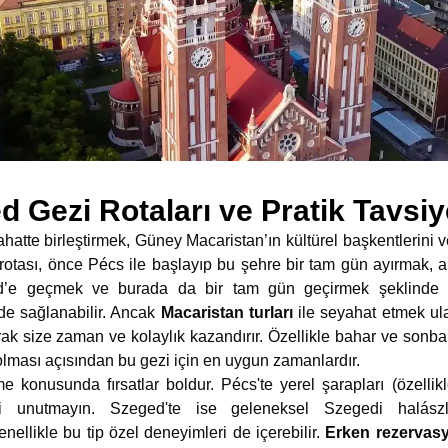
 Gezi Rotaları ve Pratik Tavsiy
yahatte birleştirmek, Güney Macaristan’ın kültürel başkentlerini v
i rotası, önce Pécs ile başlayıp bu şehre bir tam gün ayırmak, a
d’e geçmek ve burada da bir tam gün geçirmek şeklinde o
de sağlanabilir. Ancak
Macaristan turları
ile seyahat etmek ul
arak size zaman ve kolaylık kazandırır. Özellikle bahar ve sonba
lması açısından bu gezi için en uygun zamanlardır.
 konusunda fırsatlar boldur. Pécs'te yerel şarapları (özelli
yi unutmayın. Szeged'te ise geleneksel Szegedi halászl
nellikle bu tip özel deneyimleri de içerebilir.
Erken rezervasyo