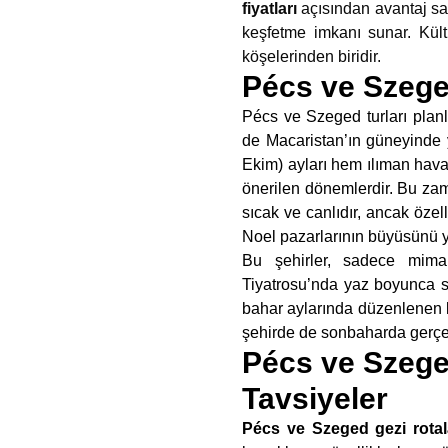
fiyatları
açısından avantaj sa
keşfetme imkanı sunar. Kült
köşelerinden biridir.
Pécs ve Szeged
Pécs ve Szeged turları planl
de Macaristan’ın güneyinde ye
Ekim) ayları hem ılıman hava 
önerilen dönemlerdir. Bu zama
sıcak ve canlıdır, ancak özel
Noel pazarlarının büyüsünü ya
Bu şehirler, sadece mimari
Tiyatrosu’nda yaz boyunca sü
bahar aylarında düzenlenen
şehirde de sonbaharda gerç
Pécs ve Szege
Tavsiyeler
Pécs ve Szeged gezi rotal