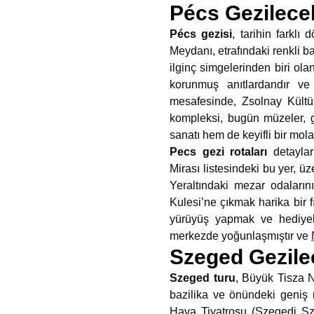
Pécs Gezilecek
Pécs gezisi
, tarihin farklı
Meydanı, etrafındaki renkli b
ilginç simgelerinden biri ol
korunmuş anıtlardandır v
mesafesinde, Zsolnay Kültür
kompleksi, bugün müzeler, g
sanatı hem de keyifli bir mol
Pecs gezi rotaları
detaylar
Mirası listesindeki bu yer, üz
Yeraltındaki mezar odalar
Kulesi’ne çıkmak harika bir fı
yürüyüş yapmak ve hediyeli
merkezde yoğunlaşmıştır ve
Szeged Gezile
Szeged turu
, Büyük Tisza N
bazilika ve önündeki geniş
Hava Tiyatrosu (Szegedi Sz