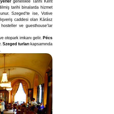
yerler
genellikle Tarihi Kent
ilmiş tarihi binalarda hizmet
lunur. Szeged’te ise, Votive
ışveriş caddesi olan Kárász
 hosteller ve guesthouse’lar
ve otopark imkanı gelir.
Pécs
r.
Szeged turları
kapsamında
.