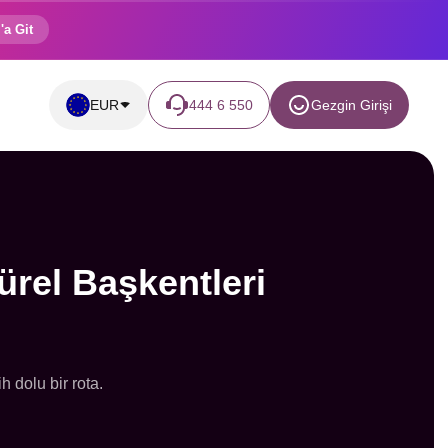
'a Git
EUR
444 6 550
Gezgin Girişi
rel Başkentleri
 dolu bir rota.