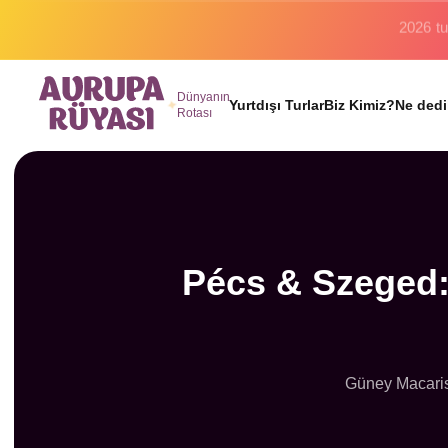
Binlerc
Dünyanın
Yurtdışı Turlar
Biz Kimiz?
Ne dedi
Rotası
Pécs & Szeged:
Güney Macarist