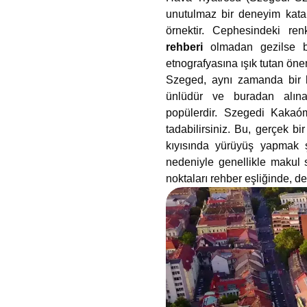
unutulmaz bir deneyim katab
örnektir. Cephesindeki ren
rehberi
olmadan gezilse bi
etnografyasına ışık tutan önem
Szeged, aynı zamanda bir le
ünlüdür ve buradan alına
popülerdir. Szegedi Kakaómű
tadabilirsiniz. Bu, gerçek bi
kıyısında yürüyüş yapmak ş
nedeniyle genellikle makul s
noktaları rehber eşliğinde, d