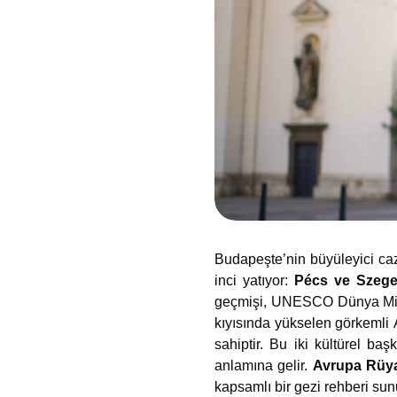
Budapeşte’nin büyüleyici caz
inci yatıyor:
Pécs ve Szeg
geçmişi, UNESCO Dünya Mirası
kıyısında yükselen görkemli 
sahiptir. Bu iki kültürel ba
anlamına gelir.
Avrupa Rüy
kapsamlı bir gezi rehberi su