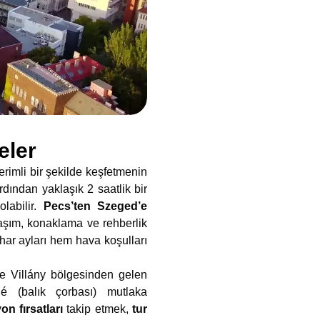
eler
erimli bir şekilde keşfetmenin
rdından yaklaşık 2 saatlik bir
labilir.
Pecs’ten Szeged’e
aşım, konaklama ve rehberlik
har ayları hem hava koşulları
kle Villány bölgesinden gelen
é (balık çorbası) mutlaka
n fırsatları
takip etmek,
tur