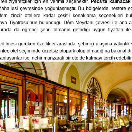
eli ziyaretçiler için en verimli seçenektir.
Pécs’te kalınacak 
hallesi çevresinde yoğunlaşmıştır. Bu bölgelerde, restore ed
ern zincir otellere kadar çeşitli konaklama seçenekleri bu
ava Tiyatrosu’nun bulunduğu Dóm Meydanı çevresi ile ana al
Burada da öğrenci şehri olmanın getirdiği uygun fiyatları ile
ilmesi gereken özellikler arasında, şehir içi ulaşıma yakınlık 
inler, otel seçiminde ücretsiz otopark olup olmadığına bakmalıdı
anlayanlar ise, nehir manzaralı bir otelde kalmayı tercih edebilir