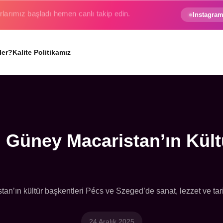
e gezginin hayali gerçek oluyor.
Instagram
ler?
Kalite Politikamız
 Güney Macaristan’ın Kültü
an’ın kültür başkentleri Pécs ve Szeged’de sanat, lezzet ve tarih
24 Aralık 2025