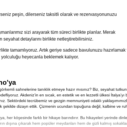
eniz peşin, dilerseniz taksitli olarak ve rezervasyonunuzu
manlarımız sizi arayarak tüm süreci birlikte planlar. Merak
n seyahat detaylarını birlikte netleştirebilirsiniz.
birlikte tamamlıyoruz. Artık geriye sadece bavulunuzu hazırlamak
 yolculuğu heyecanla beklemek kalıyor.
no'ya
görkemli sahnelerine tanıklık etmeye hazır mısınız? Biz, seyahat tutkunl
fliyoruz. Akdeniz’in en sıcak, en estetik ve en lezzetli ülkesi İtalya’y
nız. Sektördeki tecrübemiz ve gezgin memnuniyeti odaklı yaklaşımımız
k şekilde dizayn ettik. Çizmenin ucundan topuğuna değil, kalbine ve ruh
, her köşesinde farklı bir hikaye barındırır. Bu hikayeleri yerinde dinl
ların dışına çıkarak hem popüler meydanları hem de gizli kalmış sokakla