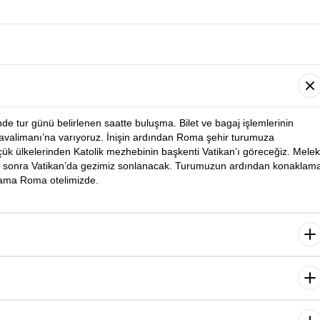
nde tur günü belirlenen saatte buluşma. Bilet ve bagaj işlemlerinin
avalimanı’na varıyoruz. İnişin ardından Roma şehir turumuza
çük ülkelerinden Katolik mezhebinin başkenti Vatikan’ı göreceğiz. Melek
en sonra Vatikan’da gezimiz sonlanacak. Turumuzun ardından konaklam
lama Roma otelimizde.
urumuza başlıyoruz. Kolezyum, Aşıklar Çeşmesi, İspanyol Merdivenleri
mizin ardından serbest zamanda dilediğiniz etkinlikleri yapabilirsiniz.
Gezimizin ardından konaklama yapacağımız otelimize
loransa’ya yolculuğumuz başlıyor. Yolculuk sonrası grubumuzla