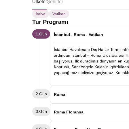
Ülkeler
Şehirler
İtalya
Vatikan
Tur Programı
1.Gün
İstanbul - Roma - Vatikan
İstanbul Havalimanı Dış Hatlar Terminali’
ardından İstanbul – Roma Uluslararası H
başlıyoruz. İlk durağımız dünyanın en kü
Köprüsü, Sant’Angelo Kalesi’ni gördükt
yapacağımız otelimize geçiyoruz. Konak
2.Gün
Roma
Sabah kahvaltının ardından Roma şehir t
3.Gün
Piazza Navona gibi yerleri gezeceğiz. Gezi
Roma Floransa
Tüm gün alışveriş yapıp gezebilirsiniz. 
geçiyoruz. Konaklama Roma otelimizde.
Kahvaltının ardından otelden ayrılarak F