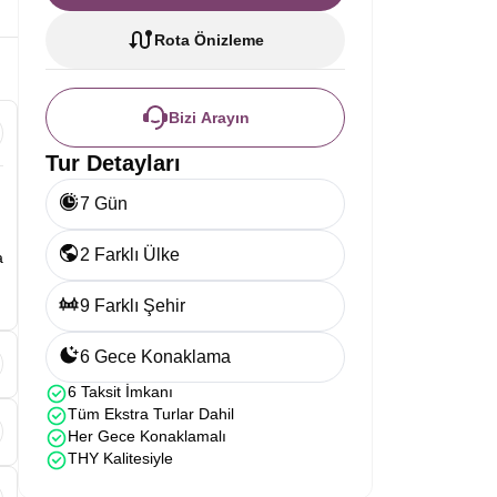
Rota Önizleme
Bizi Arayın
Tur Detayları
7 Gün
2 Farklı Ülke
a
9 Farklı Şehir
6 Gece Konaklama
6 Taksit İmkanı
,
Tüm Ekstra Turlar Dahil
Her Gece Konaklamalı
THY Kalitesiyle