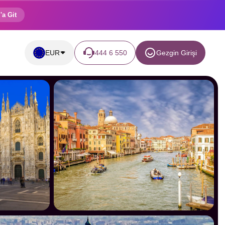
'a Git
EUR
444 6 550
Gezgin Girişi