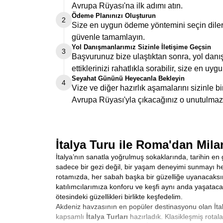
Avrupa Rüyası'na ilk adımı atın.
Ödeme Planınızı Oluşturun
2
Size en uygun ödeme yöntemini seçin dilers
güvenle tamamlayın.
Yol Danışmanlarımız Sizinle İletişime Geçsin
3
Başvurunuz bize ulaştıktan sonra, yol danış
ettiklerinizi rahatlıkla sorabilir, size en uygu
Seyahat Gününü Heyecanla Bekleyin
4
Vize ve diğer hazırlık aşamalarını sizinle 
Avrupa Rüyası'yla çıkacağınız o unutulmaz
İtalya Turu ile Roma'dan Mila
İtalya’nın sanatla yoğrulmuş sokaklarında, tarihin en 
sadece bir gezi değil, bir yaşam deneyimi sunmayı hede
rotamızda, her sabah başka bir güzelliğe uyanacaksı
katılımcılarımıza konforu ve keşfi aynı anda yaşataca
ötesindeki güzellikleri birlikte keşfedelim.
Akdeniz havzasının en popüler destinasyonu olan İtalya
kapsamlı
İtalya Turları
hazırladık. Klasikleşmiş rota