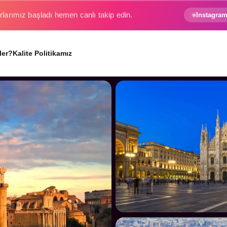
e gezginin hayali gerçek oluyor.
Instagram
ler?
Kalite Politikamız