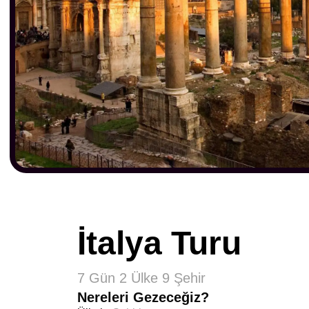
İtalya Turu
7 Gün 2 Ülke 9 Şehir
Nereleri Gezeceğiz?