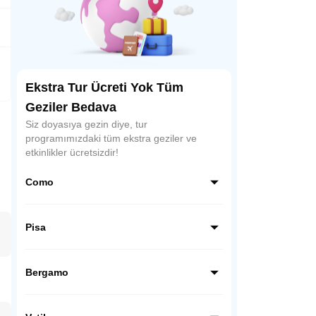
Ekstra Tur Ücreti Yok Tüm
Geziler Bedava
Siz doyasıya gezin diye, tur
programımızdaki tüm ekstra geziler ve
etkinlikler ücretsizdir!
Como
Como, İtalya’nın kuzeyinde, Alpler’in
eteklerinde yer alan büyüleyici bir göl
Pisa
şehridir. Lüks villaları, tekne gezileri ve
muhteşem göl manzaralarıyla romantik
Pisa, İtalya’nın Toskana bölgesinde yer alır
atmosferiyle ünlüdür.
ve dünyaca ünlü eğik kulesiyle tanınır.
Bergamo
Mucizeler Meydanı’ndaki katedral,
vaftizhane ve kule, şehrin simgesidir.
Bergamo, İtalya’nın Lombardiya bölgesinde