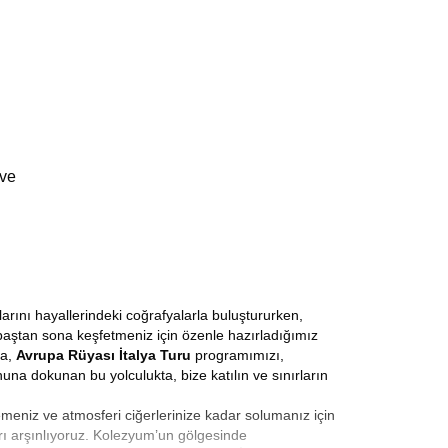
 ve
arını hayallerindeki coğrafyalarla buluştururken,
ı baştan sona keşfetmeniz için özenle hazırladığımız
la,
Avrupa Rüyası İtalya Turu
programımızı,
una dokunan bu yolculukta, bize katılın ve sınırların
emeniz ve atmosferi ciğerlerinize kadar solumanız için
rı arşınlıyoruz. Kolezyum’un gölgesinde