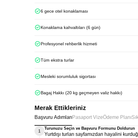
6 gece otel konaklaması
Konaklama kahvaltıları (6 gün)
Profesyonel rehberlik hizmeti
Tüm ekstra turlar
Mesleki sorumluluk sigortası
Bagaj Hakkı (20 kg geçmeyen valiz hakkı)
Merak Ettikleriniz
Başvuru Adımları
Pasaport Vize
Ödeme Planı
Turunuzu Seçin ve Başvuru Formunu Doldurun
1
Yurtdışı turları sayfamızdan hayalini kurd