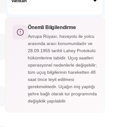
yer alan tarihi bir şehirdir. Üst ve alt şehir
Vatikan
olarak ikiye ayrılan Bergamo, Orta Çağ
surları, dar sokakları ve muhteşem
Vatikan, dünyanın en küçük bağımsız
manzaralarıyla büyüler.
devletidir. Katolik dünyasının merkezi olan
bu kutsal şehirde Aziz Petrus Bazilikası,
Önemli Bilgilendirme
Vatikan Müzeleri ve Michelangelo’nun eseri
Avrupa Rüyası, havayolu ile yolcu
ünlü Sistina Şapeli bulunur.
arasında aracı konumundadır ve
28.09.1955 tarihli Lahey Protokolü
hükümlerine tabidir. Uçuş saatleri
operasyonel nedenlerle değişebilir;
tüm uçuş bilgilerinin hareketten 48
saat önce teyit edilmesi
gerekmektedir. Uçağın iniş yaptığı
şehre bağlı olarak tur programında
değişiklik yapılabilir.