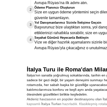
Avrupa Rüyası'na ilk adımı atın.
Ödeme Planınızı Oluşturun
2
Size en uygun ödeme yöntemini seçin dilers
güvenle tamamlayın.
Yol Danışmanlarımız Sizinle İletişime Geçsin
3
Başvurunuz bize ulaştıktan sonra, yol danış
ettiklerinizi rahatlıkla sorabilir, size en uygu
Seyahat Gününü Heyecanla Bekleyin
4
Vize ve diğer hazırlık aşamalarını sizinle 
Avrupa Rüyası'yla çıkacağınız o unutulmaz
İtalya Turu ile Roma'dan Mila
İtalya’nın sanatla yoğrulmuş sokaklarında, tarihin en 
sadece bir gezi değil, bir yaşam deneyimi sunmayı hede
rotamızda, her sabah başka bir güzelliğe uyanacaksı
katılımcılarımıza konforu ve keşfi aynı anda yaşataca
ötesindeki güzellikleri birlikte keşfedelim.
Akdeniz havzasının en popüler destinasyonu olan İtalya
kapsamlı
İtalya Turları
hazırladık. Klasikleşmiş rota