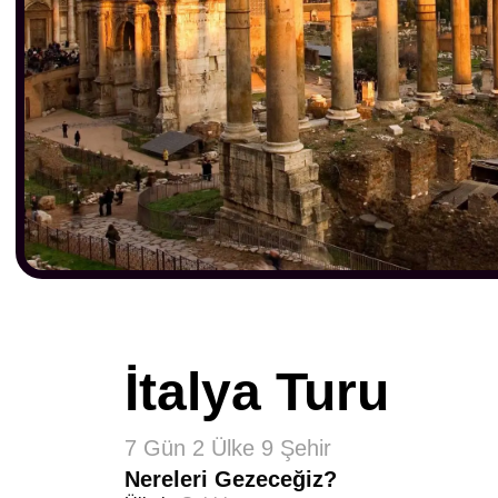
İtalya Turu
7 Gün 2 Ülke 9 Şehir
Nereleri Gezeceğiz?