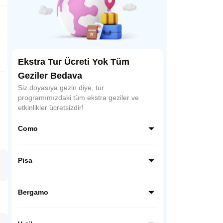
Ekstra Tur Ücreti Yok Tüm
Geziler Bedava
Siz doyasıya gezin diye, tur
programımızdaki tüm ekstra geziler ve
etkinlikler ücretsizdir!
Como
Como, İtalya’nın kuzeyinde, Alpler’in
eteklerinde yer alan büyüleyici bir göl
Pisa
şehridir. Lüks villaları, tekne gezileri ve
muhteşem göl manzaralarıyla romantik
Pisa, İtalya’nın Toskana bölgesinde yer alır
atmosferiyle ünlüdür.
ve dünyaca ünlü eğik kulesiyle tanınır.
Bergamo
Mucizeler Meydanı’ndaki katedral,
vaftizhane ve kule, şehrin simgesidir.
Bergamo, İtalya’nın Lombardiya bölgesinde