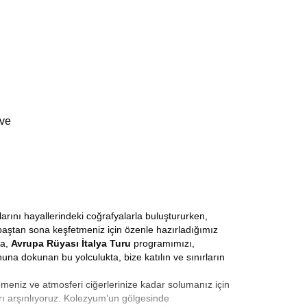
 ve
arını hayallerindeki coğrafyalarla buluştururken,
ı baştan sona keşfetmeniz için özenle hazırladığımız
la,
Avrupa Rüyası İtalya Turu
programımızı,
una dokunan bu yolculukta, bize katılın ve sınırların
emeniz ve atmosferi ciğerlerinize kadar solumanız için
rı arşınlıyoruz. Kolezyum’un gölgesinde