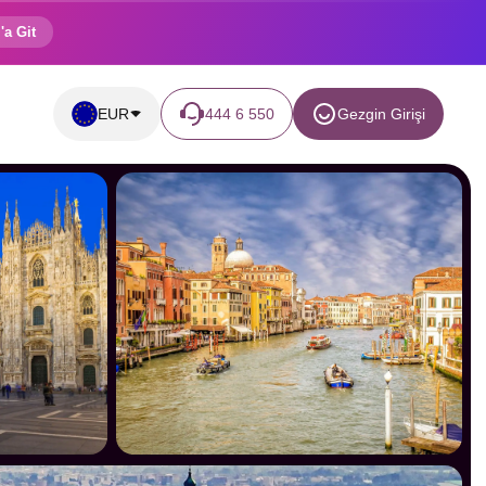
'a Git
EUR
444 6 550
Gezgin Girişi