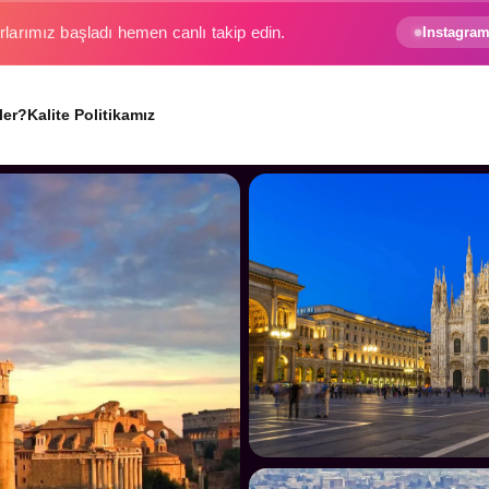
e gezginin hayali gerçek oluyor.
Instagram
ler?
Kalite Politikamız