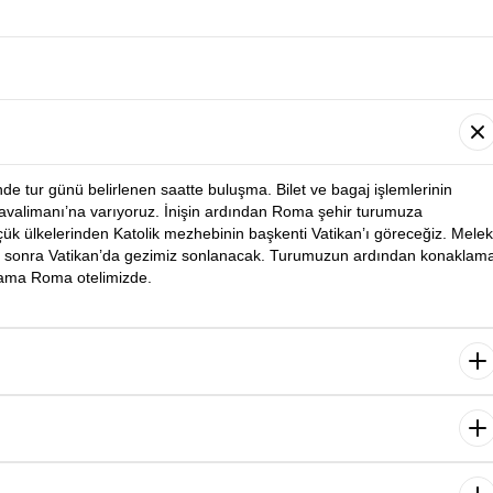
nde tur günü belirlenen saatte buluşma. Bilet ve bagaj işlemlerinin
avalimanı’na varıyoruz. İnişin ardından Roma şehir turumuza
çük ülkelerinden Katolik mezhebinin başkenti Vatikan’ı göreceğiz. Melek
en sonra Vatikan’da gezimiz sonlanacak. Turumuzun ardından konaklam
lama Roma otelimizde.
urumuza başlıyoruz. Kolezyum, Aşıklar Çeşmesi, İspanyol Merdivenleri
mizin ardından serbest zamanda dilediğiniz etkinlikleri yapabilirsiniz.
Gezimizin ardından konaklama yapacağımız otelimize
loransa’ya yolculuğumuz başlıyor. Yolculuk sonrası grubumuzla