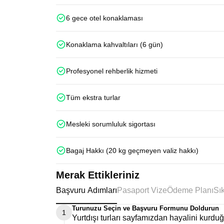
6 gece otel konaklaması
Konaklama kahvaltıları (6 gün)
Profesyonel rehberlik hizmeti
Tüm ekstra turlar
Mesleki sorumluluk sigortası
Bagaj Hakkı (20 kg geçmeyen valiz hakkı)
Merak Ettikleriniz
Başvuru Adımları
Pasaport Vize
Ödeme Planı
Turunuzu Seçin ve Başvuru Formunu Doldurun
1
Yurtdışı turları sayfamızdan hayalini kurd