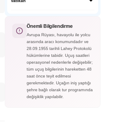
yer alan tarihi bir şehirdir. Üst ve alt şehir
Vatikan
olarak ikiye ayrılan Bergamo, Orta Çağ
surları, dar sokakları ve muhteşem
Vatikan, dünyanın en küçük bağımsız
manzaralarıyla büyüler.
devletidir. Katolik dünyasının merkezi olan
bu kutsal şehirde Aziz Petrus Bazilikası,
Önemli Bilgilendirme
Vatikan Müzeleri ve Michelangelo’nun eseri
Avrupa Rüyası, havayolu ile yolcu
ünlü Sistina Şapeli bulunur.
arasında aracı konumundadır ve
28.09.1955 tarihli Lahey Protokolü
hükümlerine tabidir. Uçuş saatleri
operasyonel nedenlerle değişebilir;
tüm uçuş bilgilerinin hareketten 48
saat önce teyit edilmesi
gerekmektedir. Uçağın iniş yaptığı
şehre bağlı olarak tur programında
değişiklik yapılabilir.