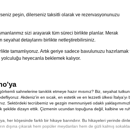
eniz peşin, dilerseniz taksitli olarak ve rezervasyonunuzu
manlarımız sizi arayarak tüm süreci birlikte planlar. Merak
n seyahat detaylarını birlikte netleştirebilirsiniz.
birlikte tamamlıyoruz. Artık geriye sadece bavulunuzu hazırlamak
 yolculuğu heyecanla beklemek kalıyor.
no'ya
görkemli sahnelerine tanıklık etmeye hazır mısınız? Biz, seyahat tutkunl
fliyoruz. Akdeniz’in en sıcak, en estetik ve en lezzetli ülkesi İtalya’y
nız. Sektördeki tecrübemiz ve gezgin memnuniyeti odaklı yaklaşımımız
k şekilde dizayn ettik. Çizmenin ucundan topuğuna değil, kalbine ve ruh
, her köşesinde farklı bir hikaye barındırır. Bu hikayeleri yerinde dinl
ların dışına çıkarak hem popüler meydanları hem de gizli kalmış sokakla