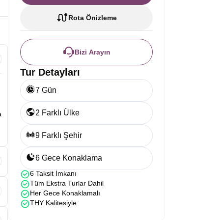
Rota Önizleme
Bizi Arayın
Tur Detayları
7 Gün
2 Farklı Ülke
a
9 Farklı Şehir
6 Gece Konaklama
6 Taksit İmkanı
,
Tüm Ekstra Turlar Dahil
Her Gece Konaklamalı
THY Kalitesiyle