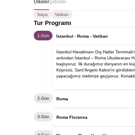
Ülkeler
Şehirler
İtalya
Vatikan
Tur Programı
1.Gün
İstanbul - Roma - Vatikan
İstanbul Havalimanı Dış Hatlar Terminali’
ardından İstanbul – Roma Uluslararası H
başlıyoruz. İlk durağımız dünyanın en kü
Köprüsü, Sant’Angelo Kalesi’ni gördükt
yapacağımız otelimize geçiyoruz. Konak
2.Gün
Roma
Sabah kahvaltının ardından Roma şehir t
3.Gün
Piazza Navona gibi yerleri gezeceğiz. Gezi
Roma Floransa
Tüm gün alışveriş yapıp gezebilirsiniz. 
geçiyoruz. Konaklama Roma otelimizde.
Kahvaltının ardından otelden ayrılarak F