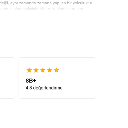
me değil, aynı zamanda zamana yapılan bir yolculuktur.
ını keşfedeceksiniz. Bizler, katılımcılarımızın
a Tur Paketi
, tam da bu konforu sağlamak adına en
 profesyonelce planlandığı bu pakette, size sadece
kete dahil ederek sürpriz masrafların önüne geçiyoruz.
l, sadece fotoğraf makinenizi düşüneceksiniz. Bu
le Avrupa’yı yüzeysel değil, derinlemesine tanımak
sar. Wieliczka Tuz Madeni’nin yer altı şapellerinden,
ebi, kat edilen kilometreler değil, bu kilometrelere
lerini ve Kuzey’in serin ama misafirperver atmosferini
8B+
4.8 değerlendirme
rına bir turistten ziyade bir kâşif olma imkânı tanır.
lların kenarında kahvenizi yudumlamak bu gezinin
ken hissedeceğiniz derin hüzün, Danimarka’nın Tivoli
ir doygunluk da sağlar. Sokak müzisyenlerinin