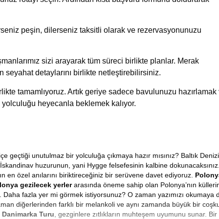
eniz peşin, dilerseniz taksitli olarak ve rezervasyonunuzu
manlarımız sizi arayarak tüm süreci birlikte planlar. Merak
n seyahat detaylarını birlikte netleştirebilirsiniz.
birlikte tamamlıyoruz. Artık geriye sadece bavulunuzu hazırlamak
 yolculuğu heyecanla beklemek kalıyor.
içe geçtiği unutulmaz bir yolculuğa çıkmaya hazır mısınız? Baltık Denizi
 İskandinav huzurunun, yani Hygge felsefesinin kalbine dokunacaksınız
zın en özel anılarını biriktireceğiniz bir serüvene davet ediyoruz.
Polony
lonya gezilecek yerler
arasında öneme sahip olan Polonya’nın külleri
iniz. Daha fazla yer mi görmek istiyorsunuz? O zaman yazımızı okumay
man diğerlerinden farklı bir melankoli ve aynı zamanda büyük bir coşku b
 Danimarka Turu
, gezginlere zıtlıkların muhteşem uyumunu sunar. Bir 