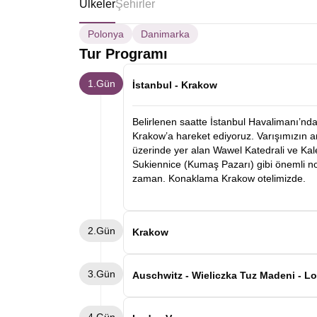
Ülkeler
Şehirler
Polonya
Danimarka
Tur Programı
1.Gün
İstanbul - Krakow
Belirlenen saatte İstanbul Havalimanı’nda 
Krakow’a hareket ediyoruz. Varışımızın a
üzerinde yer alan Wawel Katedrali ve Ka
Sukiennice (Kumaş Pazarı) gibi önemli nok
zaman. Konaklama Krakow otelimizde.
2.Gün
Krakow
Otelde alacağımız kahvaltının ardından 
3.Gün
isteyen misafirlerimiz için alışveriş ve 
Auschwitz - Wieliczka Tuz Madeni - L
Kahvaltı sonrası, Auschwitz-Birkenau Naz