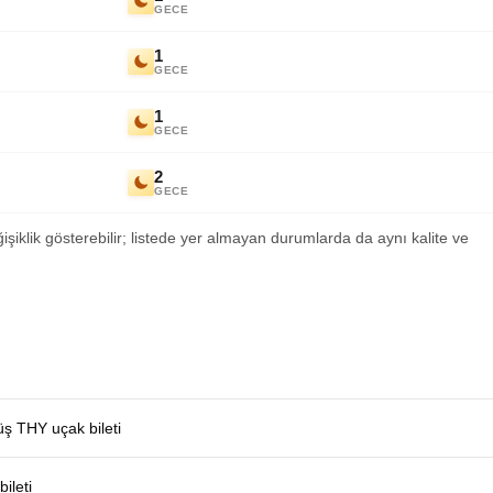
GECE
1
GECE
1
GECE
2
GECE
ğişiklik gösterebilir; listede yer almayan durumlarda da aynı kalite ve
üş THY uçak bileti
ileti