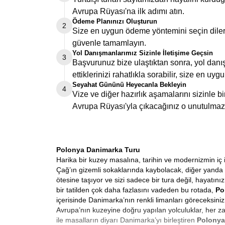
Avrupa Rüyası'na ilk adımı atın.
Ödeme Planınızı Oluşturun
2
Size en uygun ödeme yöntemini seçin dilers
güvenle tamamlayın.
Yol Danışmanlarımız Sizinle İletişime Geçsin
3
Başvurunuz bize ulaştıktan sonra, yol danış
ettiklerinizi rahatlıkla sorabilir, size en uygu
Seyahat Gününü Heyecanla Bekleyin
4
Vize ve diğer hazırlık aşamalarını sizinle 
Avrupa Rüyası'yla çıkacağınız o unutulmaz
Polonya Danimarka Turu
Harika bir kuzey masalına, tarihin ve modernizmin iç 
Çağ’ın gizemli sokaklarında kaybolacak, diğer yanda
ötesine taşıyor ve sizi sadece bir tura değil, hayatını
bir tatilden çok daha fazlasını vadeden bu rotada,
Po
içerisinde Danimarka’nın renkli limanları göreceks
Avrupa’nın kuzeyine doğru yapılan yolculuklar, her za
ile masalların diyarı Danimarka’yı birleştiren
Polonya