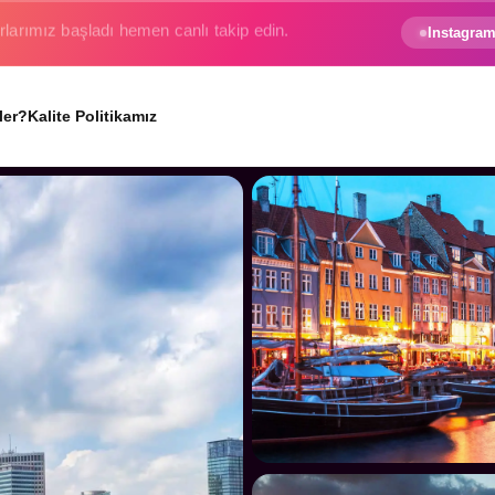
e gezginin hayali gerçek oluyor.
Instagram
ler?
Kalite Politikamız