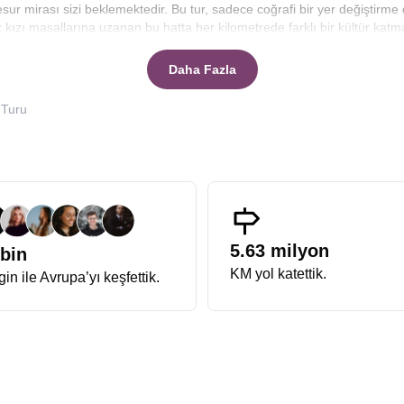
 cesur mirası sizi beklemektedir. Bu tur, sadece coğrafi bir yer değiştir
zı masallarına uzanan bu hatta her kilometrede farklı bir kültür katman
ruhunu hissetmesini amaçlıyoruz.
Daha Fazla
ru işaretlerini geride bırakabilmektir. Hazırladığımız
Polonya Danimark
klamaya, rehberlik hizmetlerinden şehir vergilerine kadar her detayın
 Turu
leriyle gezginleri yoran sistemlerin aksine, bizler tüm ekstra turları pa
 Malbork Kalesi’nin heybeti karşısında büyülenirken, cüzdanınızı deği
canlanırsınız.
Büyük Polonya Danimarka Turu
, kapsamı ve derinliği i
eri değil, o ülkelerin kültürel dokusunu oluşturan gizli hazineleri de kap
larına kadar geniş bir yelpazeyi içerir. Büyük sıfatını hak etmesinin seb
ökyüzü altında parlayan renkli mimarisini, Gotik katedrallerin sivri kule
5.63 milyon
 bin
.
KM yol katettik.
in ile Avrupa’yı keşfettik.
bir fark vardır. Düzenlediğimiz
Polonya Danimarka Gezisi
, katılımcıla
ir simit kokusuyla güne başlamak, öğleden sonra ise Kopenhag’da kana
n trajik tarihine tanıklık eden Auschwitz-Birkenau kampını ziyaret eder
ın her tonuna hitap eden bu gezi, görsel bir şölenin ötesinde, ruhsal b
ların ihtişamı hafızanızdan silinmeyecektir.