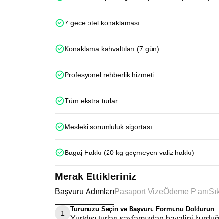
7 gece otel konaklaması
Konaklama kahvaltıları (7 gün)
Profesyonel rehberlik hizmeti
Tüm ekstra turlar
Mesleki sorumluluk sigortası
Bagaj Hakkı (20 kg geçmeyen valiz hakkı)
Merak Ettikleriniz
Başvuru Adımları
Pasaport Vize
Ödeme Planı
Turunuzu Seçin ve Başvuru Formunu Doldurun
1
Yurtdışı turları sayfamızdan hayalini kurd