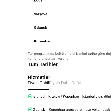
Lodz
Varşova
Gdansk
Kopenhag
Tur programında belirtilen otel isimleri tarihe göre de
konfor standartları korunur.
Tüm Tarihler
Hizmetler
Fiyata Dahil
Fiyata Dahil Değil
İstanbul - Krakow / Kopenhag - İstanbul gidiş-dön
Gdansk – Kopenhag arası yerel hava yolları uçak b