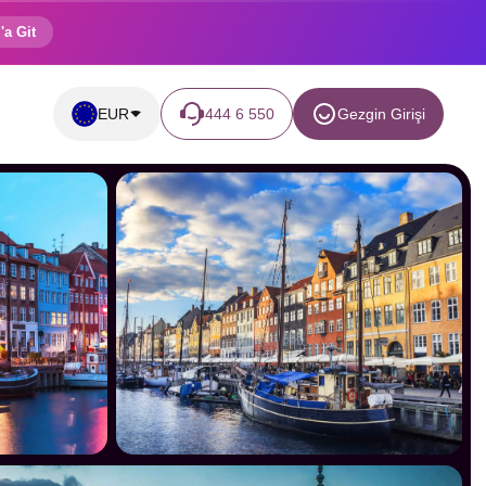
'a Git
EUR
444 6 550
Gezgin Girişi