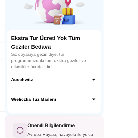
Ekstra Tur Ücreti Yok Tüm
Geziler Bedava
Siz doyasıya gezin diye, tur
programımızdaki tüm ekstra geziler ve
etkinlikler ücretsizdir!
Auschwitz
Auschwitz-Birkenau, Polonya’da yer alan II.
Dünya Savaşı’nın en büyük Nazi toplama
Wieliczka Tuz Madeni
kampıdır. Bugün bir anma müzesi olarak
ziyaret edilmekte, insanlık tarihinin en trajik
Wieliczka Tuz Madeni, Polonya’nın Krakow
dönemini hatırlatmaktadır.
kenti yakınında yer alan UNESCO Dünya
Mirası listesindeki yeraltı harikasıdır. Tuzdan
Önemli Bilgilendirme
oyulmuş tüneller, heykeller ve şapellerle
Avrupa Rüyası, havayolu ile yolcu
büyüleyici bir atmosfer sunar.