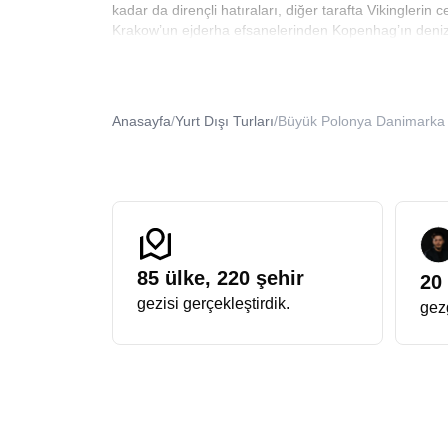
kadar da dirençli hatıraları, diğer tarafta Vikinglerin
Krakow’un ejderha efsanelerinden Kopenhag’ın deniz kı
sadece turistik yerleri görmesini değil, o şehirlerin 
Polonya Danimarka Tur Paketi
Bir seyahate çıkarken en önemli detay, kafanızdaki so
ince ayrıntısına kadar düşünülmüştür. Ulaşımdan kona
Anasayfa
/
Yurt Dışı Turları
/
Büyük Polonya Danimarka
anın tadını çıkarmak kalır. Genellikle ekstra tur ücret
Gdansk’ın kehribar kokulu sokaklarında yürürken veya
paket, konfor ve keşfin mükemmel dengesidir.
Büyük Polonya Danimarka Turu
Bazı rotalar vardır ki, haritaya baktığınızda bile heye
isteyenler için tasarlanmıştır. Bu tur, sadece başkentl
Baltık Denizi’nin kıyısındaki Sopot’un bembeyaz kumsal
sığdırılan yoğun deneyimlerdir. Kuzey Avrupa’nın gri g
85
ülke,
220
şehir
20
bu geniş kapsamlı tur ile keşfetme şansı bulacaksınız
gezisi gerçekleştirdik.
gezg
Ekonomik Polonya Danimarka Turu
Bir şehri gezmek ile o şehri yaşamak arasında büyük 
Sabahın erken saatlerinde Varşova’da taze pişmiş b
sunduğu ayrıcalıklardan sadece birkaçıdır. Polonya’nı
Bahçeleri’ndeki neşe ile dengelenir. İnsan duyguların
melodileri, yerel pazarların canlılığı ve tarihî meydan
Erken Rezervasyon Polonya Danimarka Tur Fiyatı