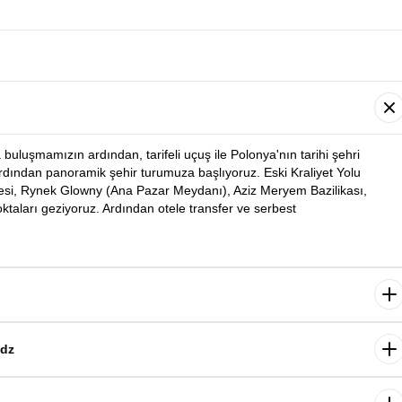
buluşmamızın ardından, tarifeli uçuş ile Polonya'nın tarihi şehri
rdından panoramik şehir turumuza başlıyoruz. Eski Kraliyet Yolu
lesi, Rynek Glowny (Ana Pazar Meydanı), Aziz Meryem Bazilikası,
taları geziyoruz. Ardından otele transfer ve serbest
şehirde serbest zaman. Gün boyunca şehir sokaklarında vakit geçirmek
keşif imkânı da mevcut. Konaklama Krakow otelimizde.
odz
i Toplama Kampı’nı ziyaret ediyoruz. Rehber eşliğinde