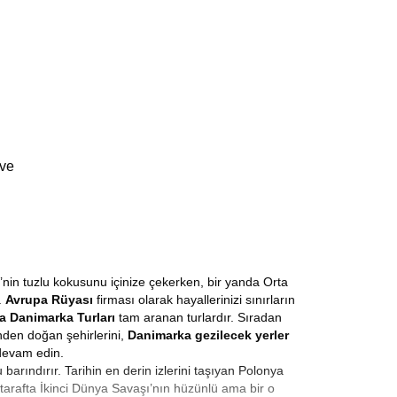
 ve
’nin tuzlu kokusunu içinize çekerken, bir yanda Orta
.
Avrupa Rüyası
firması olarak hayallerinizi sınırların
a Danimarka Turları
tam aranan turlardır. Sıradan
nden doğan şehirlerini,
Danimarka gezilecek yerler
a devam edin.
arındırır. Tarihin en derin izlerini taşıyan Polonya
tarafta İkinci Dünya Savaşı’nın hüzünlü ama bir o