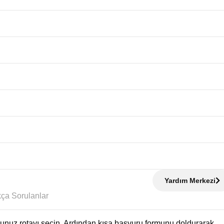
Yardım Merkezi
Sıkça Sorulanlar
uğunuz rotayı seçin. Ardından kısa başvuru formunu doldurarak