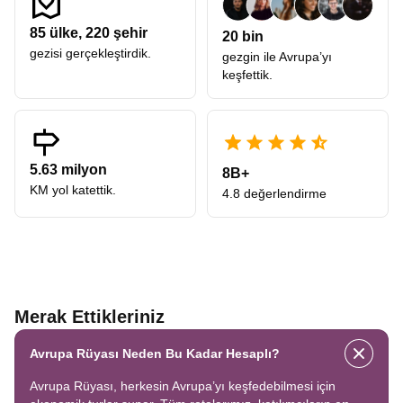
85
ülke,
220
şehir
20 bin
gezisi gerçekleştirdik.
gezgin ile Avrupa’yı
keşfettik.
5.63 milyon
8B+
KM yol katettik.
4.8 değerlendirme
Merak Ettikleriniz
Avrupa Rüyası Neden Bu Kadar Hesaplı?
Avrupa Rüyası, herkesin Avrupa’yı keşfedebilmesi için