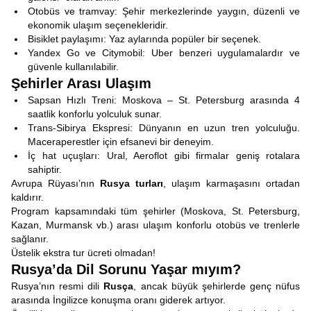
Otobüs ve tramvay: Şehir merkezlerinde yaygın, düzenli ve
ekonomik ulaşım seçenekleridir.
Bisiklet paylaşımı: Yaz aylarında popüler bir seçenek.
Yandex Go ve Citymobil: Uber benzeri uygulamalardır ve
güvenle kullanılabilir.
Şehirler Arası Ulaşım
Sapsan Hızlı Treni: Moskova – St. Petersburg arasında 4
saatlik konforlu yolculuk sunar.
Trans-Sibirya Ekspresi: Dünyanın en uzun tren yolculuğu.
Maceraperestler için efsanevi bir deneyim.
İç hat uçuşları: Ural, Aeroflot gibi firmalar geniş rotalara
sahiptir.
Avrupa Rüyası’nın
Rusya turları
, ulaşım karmaşasını ortadan
kaldırır.
Program kapsamındaki tüm şehirler (Moskova, St. Petersburg,
Kazan, Murmansk vb.) arası ulaşım konforlu otobüs ve trenlerle
sağlanır.
Üstelik ekstra tur ücreti olmadan!
Rusya’da Dil Sorunu Yaşar mıyım?
Rusya’nın resmi dili
Rusça
, ancak büyük şehirlerde genç nüfus
arasında İngilizce konuşma oranı giderek artıyor.