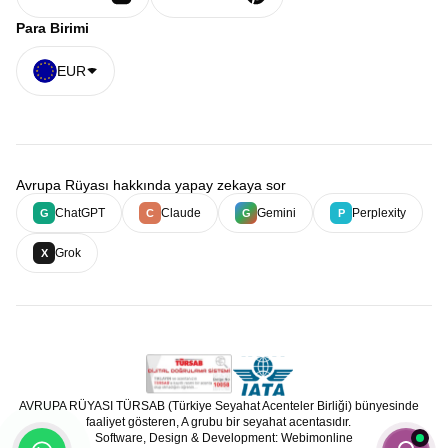
Para Birimi
EUR
Avrupa Rüyası hakkında yapay zekaya sor
ChatGPT
Claude
Gemini
Perplexity
G
C
G
P
Grok
X
AVRUPA RÜYASI TÜRSAB (Türkiye Seyahat Acenteler Birliği) bünyesinde
faaliyet gösteren, A grubu bir seyahat acentasıdır.
Software, Design & Development: Webimonline