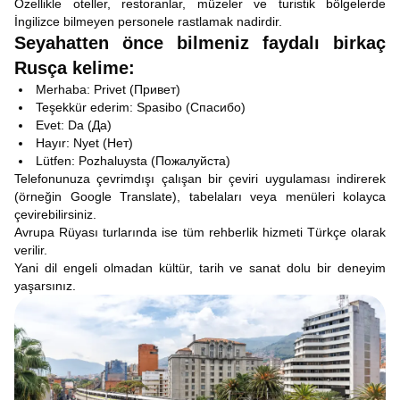
Özellikle oteller, restoranlar, müzeler ve turistik bölgelerde
İngilizce bilmeyen personele rastlamak nadirdir.
Seyahatten önce bilmeniz faydalı birkaç
Rusça kelime:
Merhaba: Privet (Привет)
Teşekkür ederim: Spasibo (Спасибо)
Evet: Da (Да)
Hayır: Nyet (Нет)
Lütfen: Pozhaluysta (Пожалуйста)
Telefonunuza çevrimdışı çalışan bir çeviri uygulaması indirerek
(örneğin Google Translate), tabelaları veya menüleri kolayca
çevirebilirsiniz.
Avrupa Rüyası turlarında ise tüm rehberlik hizmeti Türkçe olarak
verilir.
Yani dil engeli olmadan kültür, tarih ve sanat dolu bir deneyim
yaşarsınız.