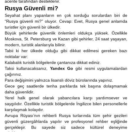
acente tarafından desteklenir.
Rusya Güvenli mi?
Seyahat planı yapanların en çok sorduğu sorulardan biri de
“Rusya güvenli mi?” oluyor. Cevap: Evet, Rusya genel anlamda
turistler için güvenli bir ülkedir.
Büyük şehirlerde güvenlik önlemleri oldukça yüksek. Özellikle
Moskova, St. Petersburg ve Kazan gibi şehirler, 24 saat yaşayan,
modern, turistik alanlarıyla bilinir.
Tabii ki her ülkede olduğu gibi dikkat edilmesi gereken bazı
noktalar var:
Kalabalık turistik bölgelerde çantanıza dikkat ediniz.
Taksi kullanacaksanız,
Yandex Go
gibi resmi uygulamalardan
çağırınız.
Para değişimini yalnızca lisanslı döviz bürolarında yapınız.
Gece geç saatlerde tenha parklarda tek başına dolaşmamak
daha güvenlidir.
Yerel halk genel olarak yabancılara karşı yardımsever ve
saygılıdır. Özellikle turistik bölgelerde İngilizce bilen personellerle
karşılaşmak kolaydır.
Avrupa Rüyası’nın rehberli Rusya turlarında tüm şehir gezileri
güvenli güzergâhlarda yapılır ve profesyonel rehber eşliğinde
gerçekleşir. Bu sayede siz sadece kültürel deneyime