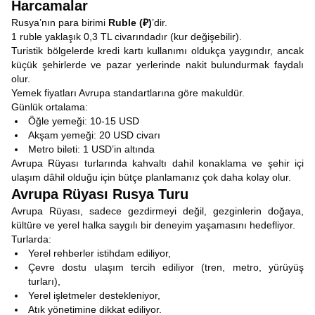
Harcamalar
Rusya’nın para birimi
Ruble (₽)
’dir.
1 ruble yaklaşık 0,3 TL civarındadır (kur değişebilir).
Turistik bölgelerde kredi kartı kullanımı oldukça yaygındır, ancak
küçük şehirlerde ve pazar yerlerinde nakit bulundurmak faydalı
olur.
Yemek fiyatları Avrupa standartlarına göre makuldür.
Günlük ortalama:
Öğle yemeği: 10-15 USD
Akşam yemeği: 20 USD civarı
Metro bileti: 1 USD’in altında
Avrupa Rüyası turlarında kahvaltı dahil konaklama ve şehir içi
ulaşım dâhil olduğu için bütçe planlamanız çok daha kolay olur.
Avrupa Rüyası Rusya Turu
Avrupa Rüyası, sadece gezdirmeyi değil, gezginlerin doğaya,
kültüre ve yerel halka saygılı bir deneyim yaşamasını hedefliyor.
Turlarda:
Yerel rehberler istihdam ediliyor,
Çevre dostu ulaşım tercih ediliyor (tren, metro, yürüyüş
turları),
Yerel işletmeler destekleniyor,
Atık yönetimine dikkat ediliyor.