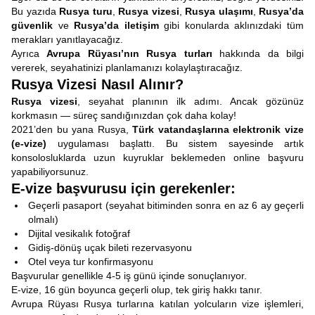
Bu yazıda
Rusya turu
,
Rusya vizesi
,
Rusya ulaşımı
,
Rusya’da
güvenlik
ve
Rusya’da iletişim
gibi konularda aklınızdaki tüm
merakları yanıtlayacağız.
Ayrıca
Avrupa Rüyası’nın Rusya turları
hakkında da bilgi
vererek, seyahatinizi planlamanızı kolaylaştıracağız.
Rusya Vizesi Nasıl Alınır?
Rusya vizesi
, seyahat planının ilk adımı. Ancak gözünüz
korkmasın — süreç sandığınızdan çok daha kolay!
2021’den bu yana Rusya,
Türk vatandaşlarına elektronik vize
(e-vize)
uygulaması başlattı. Bu sistem sayesinde artık
konsolosluklarda uzun kuyruklar beklemeden online başvuru
yapabiliyorsunuz.
E-vize başvurusu için gerekenler:
Geçerli pasaport (seyahat bitiminden sonra en az 6 ay geçerli
olmalı)
Dijital vesikalık fotoğraf
Gidiş-dönüş uçak bileti rezervasyonu
Otel veya tur konfirmasyonu
Başvurular genellikle 4-5 iş günü içinde sonuçlanıyor.
E-vize, 16 gün boyunca geçerli olup, tek giriş hakkı tanır.
Avrupa Rüyası Rusya turlarına katılan yolcuların vize işlemleri,