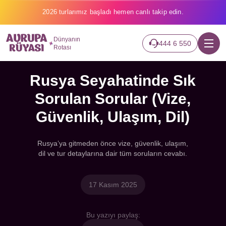
2026 turlarımız başladı hemen canlı takip edin.
Dünyanın
444 6 550
Rotası
Rusya Seyahatinde Sık
Sorulan Sorular (Vize,
Güvenlik, Ulaşım, Dil)
Rusya’ya gitmeden önce vize, güvenlik, ulaşım,
dil ve tur detaylarına dair tüm soruların cevabı.
17 Kasım 2025
Bu yazıyı paylaş: