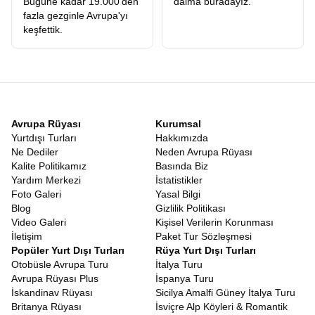
Bugüne kadar 19.000'den
daima buradayız.
fazla gezginle Avrupa'yı
keşfettik.
Avrupa Rüyası
Kurumsal
Yurtdışı Turları
Hakkımızda
Ne Dediler
Neden Avrupa Rüyası
Kalite Politikamız
Basında Biz
Yardım Merkezi
İstatistikler
Foto Galeri
Yasal Bilgi
Blog
Gizlilik Politikası
Video Galeri
Kişisel Verilerin Korunması
İletişim
Paket Tur Sözleşmesi
Popüler Yurt Dışı Turları
Rüya Yurt Dışı Turları
Otobüsle Avrupa Turu
İtalya Turu
Avrupa Rüyası Plus
İspanya Turu
İskandinav Rüyası
Sicilya Amalfi Güney İtalya Turu
Britanya Rüyası
İsviçre Alp Köyleri & Romantik