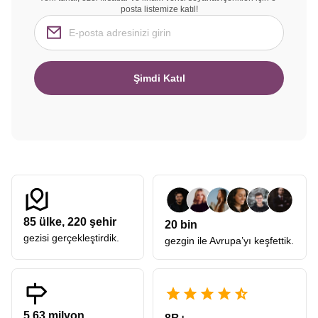
posta listemize katıl!
Şimdi Katıl
85
ülke,
220
şehir
20 bin
gezisi gerçekleştirdik.
gezgin ile Avrupa’yı keşfettik.
5.63 milyon