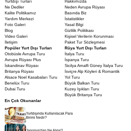
Yurtdışı Turları
Hakkımızda
Ne Dediler
Neden Avrupa Rüyası
Kalite Politikamız
Basında Biz
Yardım Merkezi
İstatistikler
Foto Galeri
Yasal Bilgi
Blog
Gizlilik Politikası
Video Galeri
Kişisel Verilerin Korunması
İletişim
Paket Tur Sözleşmesi
Popüler Yurt Dışı Turları
Rüya Yurt Dışı Turları
Otobüsle Avrupa Turu
İtalya Turu
Avrupa Rüyası Plus
İspanya Turu
İskandinav Rüyası
Sicilya Amalfi Güney İtalya Turu
Britanya Rüyası
İsviçre Alp Köyleri & Romantik
Alsace Noel Kasabaları Turu
Yol Turu
Benelüx Turu
Büyük Balkan Turu
Dubai Turu
Kuzey Işıkları Turu
Büyük Britanya Turu
En Çok Okunanlar
Yurtdışında Kullanılacak Para
Birimi Nedir?
Japonya'dan Ne Alınır?