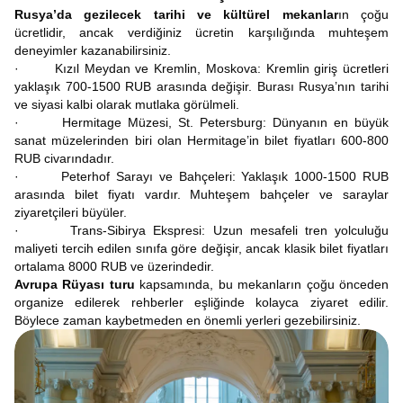
Rusya’da gezilecek tarihi ve kültürel mekanlar
ın çoğu
ücretlidir, ancak verdiğiniz ücretin karşılığında muhteşem
deneyimler kazanabilirsiniz.
· Kızıl Meydan ve Kremlin, Moskova: Kremlin giriş ücretleri
yaklaşık 700-1500 RUB arasında değişir. Burası Rusya’nın tarihi
ve siyasi kalbi olarak mutlaka görülmeli.
· Hermitage Müzesi, St. Petersburg: Dünyanın en büyük
sanat müzelerinden biri olan Hermitage’in bilet fiyatları 600-800
RUB civarındadır.
· Peterhof Sarayı ve Bahçeleri: Yaklaşık 1000-1500 RUB
arasında bilet fiyatı vardır. Muhteşem bahçeler ve saraylar
ziyaretçileri büyüler.
· Trans-Sibirya Ekspresi: Uzun mesafeli tren yolculuğu
maliyeti tercih edilen sınıfa göre değişir, ancak klasik bilet fiyatları
ortalama 8000 RUB ve üzerindedir.
Avrupa Rüyası turu
kapsamında, bu mekanların çoğu önceden
organize edilerek rehberler eşliğinde kolayca ziyaret edilir.
Böylece zaman kaybetmeden en önemli yerleri gezebilirsiniz.