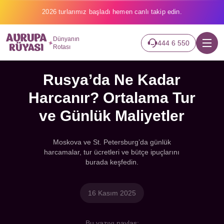
2026 turlarımız başladı hemen canlı takip edin.
Dünyanın
444 6 550
Rotası
Rusya’da Ne Kadar
Harcanır? Ortalama Tur
ve Günlük Maliyetler
Moskova ve St. Petersburg’da günlük
harcamalar, tur ücretleri ve bütçe ipuçlarını
burada keşfedin.
16 Kasım 2025
Bu yazıyı paylaş: