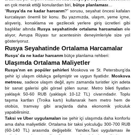
en çok merak ettiği konulardan biri,
bütçe planlaması
…
“
Rusya’da ne kadar harcarım
?” sorusu, seyahat öncesi kafaları
kurcalayan önemli bir konu. Bu yazımızda, ulaşım, yeme içme,
alışveriş, konaklama ve gezilecek yerlere giriş ücretleri gibi
başlıklar altında
Rusya seyahatinde ortalama harcamaları
ele
alıyor, Avrupa Rüyası tur acentesinin deneyimleriyle size yol
gösteriyoruz.
Rusya Seyahatinde Ortalama Harcamalar
Rusya’ da ne kadar harcarım
bütçe planlama rehberi:
Ulaşımda Ortalama Maliyetler
Rusya’nın en popüler şehirleri
Moskova ve St. Petersburg’da
şehir içi ulaşım oldukça gelişmiştir ve uygun fiyatlıdır.
Moskova
metrosu
, sadece ulaşım değil, aynı zamanda turistler için adeta
bir sanat galerisi gibi görsel şölen sunar. Metro bileti fiyatları
yaklaşık 50-60 RUB (yaklaşık 10-12 TL) civarındadır. Toplu
taşıma kartları (Troika kartı) kullanarak hem metro hem de
otobüs, tramvay gibi araçlarda daha ekonomik yolculuk
yapabilirsiniz.
Taksi ve Uber uygulamaları
ise şehir içi ulaşımda daha konforlu
ama daha maliyetlidir. Ortalama bir taksi yolculuğu 300-700 RUB
(60-140 TL) arasında değişebilir. Yandex.Taxi uygulaması ile