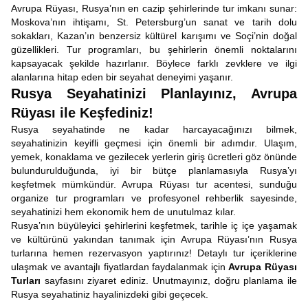
Avrupa Rüyası, Rusya’nın en cazip şehirlerinde tur imkanı sunar:
Moskova’nın ihtişamı, St. Petersburg’un sanat ve tarih dolu
sokakları, Kazan’ın benzersiz kültürel karışımı ve Soçi’nin doğal
güzellikleri. Tur programları, bu şehirlerin önemli noktalarını
kapsayacak şekilde hazırlanır. Böylece farklı zevklere ve ilgi
alanlarına hitap eden bir seyahat deneyimi yaşanır.
Rusya Seyahatinizi Planlayınız, Avrupa
Rüyası ile Keşfediniz!
Rusya seyahatinde ne kadar harcayacağınızı bilmek,
seyahatinizin keyifli geçmesi için önemli bir adımdır. Ulaşım,
yemek, konaklama ve gezilecek yerlerin giriş ücretleri göz önünde
bulundurulduğunda, iyi bir bütçe planlamasıyla Rusya’yı
keşfetmek mümkündür. Avrupa Rüyası tur acentesi, sunduğu
organize tur programları ve profesyonel rehberlik sayesinde,
seyahatinizi hem ekonomik hem de unutulmaz kılar.
Rusya’nın büyüleyici şehirlerini keşfetmek, tarihle iç içe yaşamak
ve kültürünü yakından tanımak için Avrupa Rüyası’nın Rusya
turlarına hemen rezervasyon yaptırınız! Detaylı tur içeriklerine
ulaşmak ve avantajlı fiyatlardan faydalanmak için
Avrupa Rüyası
Turları
sayfasını ziyaret ediniz. Unutmayınız, doğru planlama ile
Rusya seyahatiniz hayalinizdeki gibi geçecek.