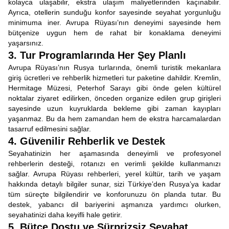
kolayca ulaşabilir, ekstra ulaşım maliyetlerinden kaçınabilir.
Ayrıca, otellerin sunduğu konfor sayesinde seyahat yorgunluğu
minimuma iner. Avrupa Rüyası’nın deneyimi sayesinde hem
bütçenize uygun hem de rahat bir konaklama deneyimi
yaşarsınız.
3. Tur Programlarında Her Şey Planlı
Avrupa Rüyası’nın Rusya turlarında, önemli turistik mekanlara
giriş ücretleri ve rehberlik hizmetleri tur paketine dahildir. Kremlin,
Hermitage Müzesi, Peterhof Sarayı gibi önde gelen kültürel
noktalar ziyaret edilirken, önceden organize edilen grup girişleri
sayesinde uzun kuyruklarda bekleme gibi zaman kayıpları
yaşanmaz. Bu da hem zamandan hem de ekstra harcamalardan
tasarruf edilmesini sağlar.
4. Güvenilir Rehberlik ve Destek
Seyahatinizin her aşamasında deneyimli ve profesyonel
rehberlerin desteği, rotanızı en verimli şekilde kullanmanızı
sağlar. Avrupa Rüyası rehberleri, yerel kültür, tarih ve yaşam
hakkında detaylı bilgiler sunar, sizi Türkiye’den Rusya’ya kadar
tüm süreçte bilgilendirir ve konforunuzu ön planda tutar. Bu
destek, yabancı dil bariyerini aşmanıza yardımcı olurken,
seyahatinizi daha keyifli hale getirir.
5. Bütçe Dostu ve Sürprizsiz Seyahat