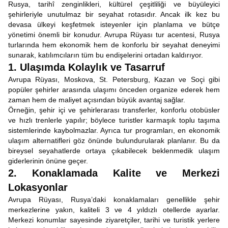
Rusya, tarihî zenginlikleri, kültürel çeşitliliği ve büyüleyici
şehirleriyle unutulmaz bir seyahat rotasıdır. Ancak ilk kez bu
devasa ülkeyi keşfetmek isteyenler için planlama ve bütçe
yönetimi önemli bir konudur. Avrupa Rüyası tur acentesi, Rusya
turlarında hem ekonomik hem de konforlu bir seyahat deneyimi
sunarak, katılımcıların tüm bu endişelerini ortadan kaldırıyor.
1. Ulaşımda Kolaylık ve Tasarruf
Avrupa Rüyası, Moskova, St. Petersburg, Kazan ve Soçi gibi
popüler şehirler arasında ulaşımı önceden organize ederek hem
zaman hem de maliyet açısından büyük avantaj sağlar.
Örneğin, şehir içi ve şehirlerarası transferler, konforlu otobüsler
ve hızlı trenlerle yapılır; böylece turistler karmaşık toplu taşıma
sistemlerinde kaybolmazlar. Ayrıca tur programları, en ekonomik
ulaşım alternatifleri göz önünde bulundurularak planlanır. Bu da
bireysel seyahatlerde ortaya çıkabilecek beklenmedik ulaşım
giderlerinin önüne geçer.
2. Konaklamada Kalite ve Merkezi
Lokasyonlar
Avrupa Rüyası, Rusya’daki konaklamaları genellikle şehir
merkezlerine yakın, kaliteli 3 ve 4 yıldızlı otellerde ayarlar.
Merkezi konumlar sayesinde ziyaretçiler, tarihi ve turistik yerlere