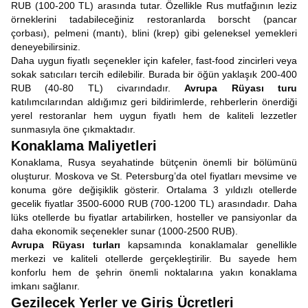
RUB (100-200 TL) arasında tutar. Özellikle Rus mutfağının leziz
örneklerini tadabileceğiniz restoranlarda borscht (pancar
çorbası), pelmeni (mantı), blini (krep) gibi geleneksel yemekleri
deneyebilirsiniz.
Daha uygun fiyatlı seçenekler için kafeler, fast-food zincirleri veya
sokak satıcıları tercih edilebilir. Burada bir öğün yaklaşık 200-400
RUB (40-80 TL) civarındadır.
Avrupa Rüyası turu
katılımcılarından aldığımız geri bildirimlerde, rehberlerin önerdiği
yerel restoranlar hem uygun fiyatlı hem de kaliteli lezzetler
sunmasıyla öne çıkmaktadır.
Konaklama Maliyetleri
Konaklama, Rusya seyahatinde bütçenin önemli bir bölümünü
oluşturur. Moskova ve St. Petersburg’da otel fiyatları mevsime ve
konuma göre değişiklik gösterir. Ortalama 3 yıldızlı otellerde
gecelik fiyatlar 3500-6000 RUB (700-1200 TL) arasındadır. Daha
lüks otellerde bu fiyatlar artabilirken, hosteller ve pansiyonlar da
daha ekonomik seçenekler sunar (1000-2500 RUB).
Avrupa Rüyası turları
kapsamında konaklamalar genellikle
merkezi ve kaliteli otellerde gerçekleştirilir. Bu sayede hem
konforlu hem de şehrin önemli noktalarına yakın konaklama
imkanı sağlanır.
Gezilecek Yerler ve Giriş Ücretleri