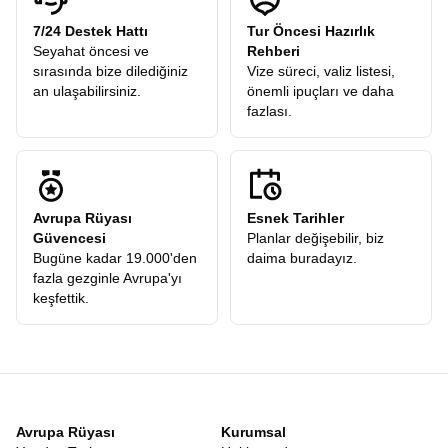
7/24 Destek Hattı
Tur Öncesi Hazırlık
Seyahat öncesi ve
Rehberi
sırasında bize dilediğiniz
Vize süreci, valiz listesi,
an ulaşabilirsiniz.
önemli ipuçları ve daha
fazlası.
Avrupa Rüyası
Esnek Tarihler
Güvencesi
Planlar değişebilir, biz
Bugüne kadar 19.000'den
daima buradayız.
fazla gezginle Avrupa'yı
keşfettik.
Avrupa Rüyası
Kurumsal