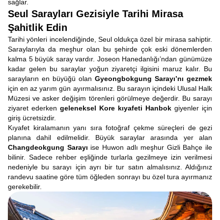
sağlar.
Seul Sarayları Gezisiyle Tarihi Mirasa
Şahitlik Edin
Tarihi yönleri incelendiğinde, Seul oldukça özel bir mirasa sahiptir.
Saraylarıyla da meşhur olan bu şehirde çok eski dönemlerden
kalma 5 büyük saray vardır. Joseon Hanedanlığı’ndan günümüze
kadar gelen bu saraylar yoğun ziyaretçi ilgisini maruz kalır. Bu
sarayların en büyüğü olan
Gyeongbokgung Sarayı’nı gezmek
için en az yarım gün ayırmalısınız. Bu sarayın içindeki Ulusal Halk
Müzesi ve asker değişim törenleri görülmeye değerdir. Bu sarayı
ziyaret ederken
geleneksel Kore kıyafeti Hanbok
giyenler için
giriş ücretsizdir.
Kıyafet kiralamanın yanı sıra fotoğraf çekme süreçleri de gezi
planına dahil edilmelidir. Büyük saraylar arasında yer alan
Changdeokgung Sarayı
ise Huwon adlı meşhur Gizli Bahçe ile
bilinir. Sadece rehber eşliğinde turlarla gezilmeye izin verilmesi
nedeniyle bu sarayı için ayrı bir tur satın almalısınız. Aldığınız
randevu saatine göre tüm öğleden sonrayı bu özel tura ayırmanız
gerekebilir.