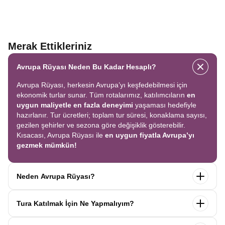
Merak Ettikleriniz
Avrupa Rüyası Neden Bu Kadar Hesaplı?
Avrupa Rüyası, herkesin Avrupa’yı keşfedebilmesi için
ekonomik turlar sunar. Tüm rotalarımız, katılımcıların
en
uygun maliyetle en fazla deneyimi
yaşaması hedefiyle
hazırlanır. Tur ücretleri; toplam tur süresi, konaklama sayısı,
gezilen şehirler ve sezona göre değişiklik gösterebilir.
Kısacası, Avrupa Rüyası ile
en uygun fiyatla Avrupa’yı
gezmek mümkün!
Neden Avrupa Rüyası?
Avrupa Rüyası ile ekonomik bir şekilde
tek seferde birçok
Tura Katılmak İçin Ne Yapmalıyım?
ülkeyi
keşfedin! Ekstra tur ücreti yok, tüm geziler fiyata
dahil.
Profesyonel kokartlı rehberler
,
konforlu oteller
ve
Tur sayfasındaki
“Başvuru Yap”
formunu doldurun ve
benzersiz rotalar
ile Avrupa’yı en keyifli şekilde yaşayın.