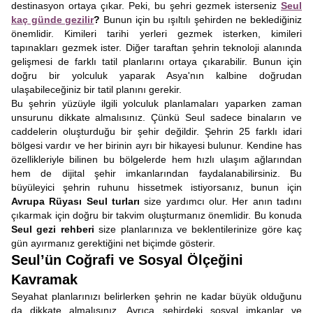
destinasyon ortaya çıkar. Peki, bu şehri gezmek isterseniz
Seul
kaç günde gezilir
?
Bunun için bu ışıltılı şehirden ne beklediğiniz
önemlidir. Kimileri tarihi yerleri gezmek isterken, kimileri
tapınakları gezmek ister. Diğer taraftan şehrin teknoloji alanında
gelişmesi de farklı tatil planlarını ortaya çıkarabilir. Bunun için
doğru bir yolculuk yaparak Asya'nın kalbine doğrudan
ulaşabileceğiniz bir tatil planını gerekir.
Bu şehrin yüzüyle ilgili yolculuk planlamaları yaparken zaman
unsurunu dikkate almalısınız. Çünkü Seul sadece binaların ve
caddelerin oluşturduğu bir şehir değildir. Şehrin 25 farklı idari
bölgesi vardır ve her birinin ayrı bir hikayesi bulunur. Kendine has
özellikleriyle bilinen bu bölgelerde hem hızlı ulaşım ağlarından
hem de dijital şehir imkanlarından faydalanabilirsiniz. Bu
büyüleyici şehrin ruhunu hissetmek istiyorsanız, bunun için
Avrupa Rüyası Seul turları
size yardımcı olur. Her anın tadını
çıkarmak için doğru bir takvim oluşturmanız önemlidir. Bu konuda
Seul gezi rehberi
size planlarınıza ve beklentilerinize göre kaç
gün ayırmanız gerektiğini net biçimde gösterir.
Seul’ün Coğrafi ve Sosyal Ölçeğini
Kavramak
Seyahat planlarınızı belirlerken şehrin ne kadar büyük olduğunu
da dikkate almalısınız. Ayrıca şehirdeki sosyal imkanlar ve