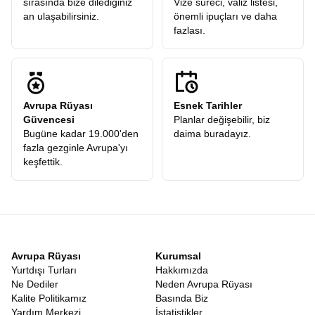
sırasında bize dilediğiniz
Vize süreci, valiz listesi,
an ulaşabilirsiniz.
önemli ipuçları ve daha
fazlası.
Avrupa Rüyası
Esnek Tarihler
Güvencesi
Planlar değişebilir, biz
Bugüne kadar 19.000'den
daima buradayız.
fazla gezginle Avrupa'yı
keşfettik.
Avrupa Rüyası
Kurumsal
Yurtdışı Turları
Hakkımızda
Ne Dediler
Neden Avrupa Rüyası
Kalite Politikamız
Basında Biz
Yardım Merkezi
İstatistikler