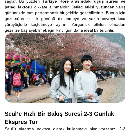
sağlar. Bu yüzden
Türkiye Kore arasındaki uçuş süresi ve
jetlag faktörü
dikkate alınmalıdır. Jetlag etkisi yüzünden varış
gününüzde tam performanslı bir şekilde gezebilirsiniz. Bunun için
gezi sürenizin ilk gününü dinlenmeye ve yakın çevreyi kısa
yürüyüşlerle keşfetmeye ayırın. Yorgunluk etkileri olmadan
gezinize başlayabilmek için ikinci gün daha ideal bir tercihtir.
Seul’e Hızlı Bir Bakış Süresi 2-3 Günlük
Ekspres Tur
Seul’ü aktarma noktası olarak kullanmayı planlıyorsanız, 2-3