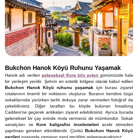
Bukchon Hanok Köyü Ruhunu Yaşamak
Hanok adı verilen
geleneksel Kore köy evleri
günümüzde hala
bir yerleşim yeridir. Şehrin en estetik bölgesi olarak kabul edilen
Bukchon Hanok Köyü ruhunu yaşamak
için burası ziyaret
rotalarının önemli bir noktasını oluşturur. Buranın kendine özgü
sokaklarında yürürken tarihi dokuya zarar vermeden fotoğraf da
çekebilirsiniz. Diğer taraftan bu köyde bulunan İnsadong
Caddesi’ne geçerek antikaları ziyaret edebilirsiniz. Ayrıca burada
geleneksel bir çay evinde mola vermeniz de mümkündür. Sokak
sanatçıları ve
Kore kaligrafisi incelemeleri
acele etmeden
yapılması gereken etkinliklerdir. Çünkü
Bukchon Hanok Köyü
gezileri
sırasında zamanın nasıl geçtiğini anlamayacaksınız.