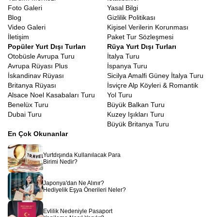
Foto Galeri
Yasal Bilgi
Blog
Gizlilik Politikası
Video Galeri
Kişisel Verilerin Korunması
İletişim
Paket Tur Sözleşmesi
Popüler Yurt Dışı Turları
Rüya Yurt Dışı Turları
Otobüsle Avrupa Turu
İtalya Turu
Avrupa Rüyası Plus
İspanya Turu
İskandinav Rüyası
Sicilya Amalfi Güney İtalya Turu
Britanya Rüyası
İsviçre Alp Köyleri & Romantik
Alsace Noel Kasabaları Turu
Yol Turu
Benelüx Turu
Büyük Balkan Turu
Dubai Turu
Kuzey Işıkları Turu
Büyük Britanya Turu
En Çok Okunanlar
Yurtdışında Kullanılacak Para
Birimi Nedir?
Japonya'dan Ne Alınır?
Hediyelik Eşya Önerileri Neler?
Evlilik Nedeniyle Pasaport