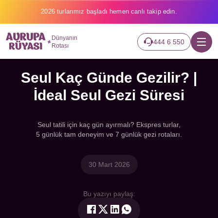
2026 turlarımız başladı hemen canlı takip edin.
Dünyanın
444 6 550
Rotası
Seul Kaç Günde Gezilir? |
İdeal Seul Gezi Süresi
Seul tatili için kaç gün ayırmalı? Ekspres turlar,
5 günlük tam deneyim ve 7 günlük gezi rotaları.
30 Mart 2026
Bu yazıyı paylaş: