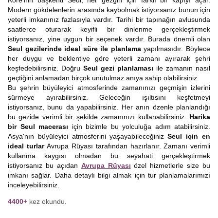
Kore'nin başkenti Seul, her gezgin için farklı bir kapıyı açar.
Modern gökdelenlerin arasında kaybolmak istiyorsanız bunun için
yeterli imkanınız fazlasıyla vardır. Tarihi bir tapınağın avlusunda
saatlerce oturarak keyifli bir dinlenme gerçekleştirmek
istiyorsanız, yine uygun bir seçenek vardır. Burada önemli olan
Seul gezilerinde ideal süre ile planlama
yapılmasıdır. Böylece
her duygu ve beklentiye göre yeterli zamanı ayırarak şehri
keşfedebilirsiniz. Doğru
Seul gezi planlaması
ile zamanın nasıl
geçtiğini anlamadan birçok unutulmaz anıya sahip olabilirsiniz.
Bu şehrin büyüleyici atmosferinde zamanınızı geçmişin izlerini
sürmeye ayırabilirsiniz. Geleceğin ışıltısını keşfetmeyi
istiyorsanız, bunu da yapabilirsiniz. Her anın özenle planlandığı
bu gezide verimli bir şekilde zamanınızı kullanabilirsiniz.
Harika
bir Seul macerası
için bizimle bu yolculuğa adım atabilirsiniz.
Asya'nın büyüleyici atmosferini yaşayabileceğiniz
Seul için en
ideal turlar
Avrupa Rüyası tarafından hazırlanır. Zamanı verimli
kullanma kaygısı olmadan bu seyahati gerçekleştirmek
istiyorsanız bu açıdan
Avrupa Rüyası
özel hizmetlerle size bu
imkanı sağlar. Daha detaylı bilgi almak için tur planlamalarımızı
inceleyebilirsiniz.
4400+
kez okundu.