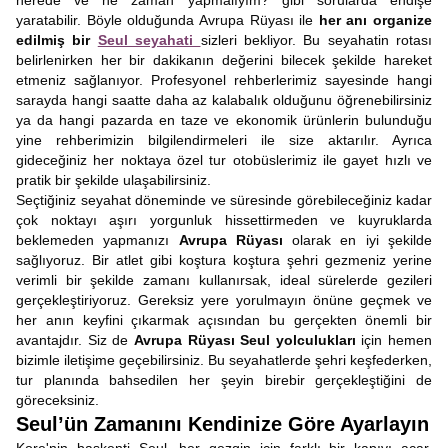
nerede ve ne zaman yapmalıyım? gibi sorularda endişe
yaratabilir. Böyle olduğunda Avrupa Rüyası ile
her anı organize
edilmiş bir
Seul seyahati
sizleri bekliyor. Bu seyahatin rotası
belirlenirken her bir dakikanın değerini bilecek şekilde hareket
etmeniz sağlanıyor. Profesyonel rehberlerimiz sayesinde hangi
sarayda hangi saatte daha az kalabalık olduğunu öğrenebilirsiniz
ya da hangi pazarda en taze ve ekonomik ürünlerin bulunduğu
yine rehberimizin bilgilendirmeleri ile size aktarılır. Ayrıca
gideceğiniz her noktaya özel tur otobüslerimiz ile gayet hızlı ve
pratik bir şekilde ulaşabilirsiniz.
Seçtiğiniz seyahat döneminde ve süresinde görebileceğiniz kadar
çok noktayı aşırı yorgunluk hissettirmeden ve kuyruklarda
beklemeden yapmanızı
Avrupa Rüyası
olarak en iyi şekilde
sağlıyoruz. Bir atlet gibi koştura koştura şehri gezmeniz yerine
verimli bir şekilde zamanı kullanırsak, ideal sürelerde gezileri
gerçekleştiriyoruz. Gereksiz yere yorulmayın önüne geçmek ve
her anın keyfini çıkarmak açısından bu gerçekten önemli bir
avantajdır. Siz de
Avrupa Rüyası Seul yolculukları
için hemen
bizimle iletişime geçebilirsiniz. Bu seyahatlerde şehri keşfederken,
tur planında bahsedilen her şeyin birebir gerçekleştiğini de
göreceksiniz.
Seul’ün Zamanını Kendinize Göre Ayarlayın