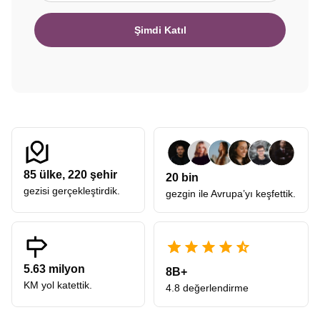
Şimdi Katıl
85
ülke,
220
şehir
20 bin
gezisi gerçekleştirdik.
gezgin ile Avrupa’yı keşfettik.
5.63 milyon
8B+
KM yol katettik.
4.8 değerlendirme