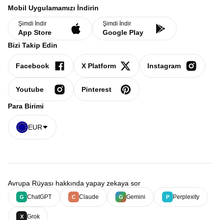
Mobil Uygulamamızı İndirin
Şimdi İndir
Şimdi İndir
App Store
Google Play
Bizi Takip Edin
Facebook
X Platform
Instagram
Youtube
Pinterest
Para Birimi
EUR
Avrupa Rüyası hakkında yapay zekaya sor
ChatGPT
Claude
Gemini
Perplexity
G
C
G
P
Grok
X