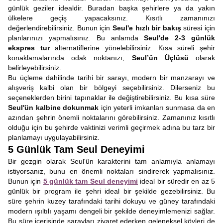
günlük geziler idealdir. Buradan başka şehirlere ya da yakın
ülkelere geçiş yapacaksınız. Kısıtlı zamanınızı
değerlendirebilirsiniz. Bunun için
Seul'e hızlı bir bakış
süresi için
planlarınızı yapmalısınız. Bu anlamda
Seul'de 2-3 günlük
ekspres tur
alternatiflerine yönelebilirsiniz. Kısa süreli şehir
konaklamalarında odak noktanızı,
Seul’ün Üçlüsü
olarak
belirleyebilirsiniz.
Bu üçleme dahilinde tarihi bir sarayı, modern bir manzarayı ve
alışveriş kalbi olan bir bölgeyi seçebilirsiniz. Dilerseniz bu
seçeneklerden birini tapınaklar ile değiştirebilirsiniz. Bu kısa süre
Seul'ün kalbine dokunmak
için yeterli imkanları sunmasa da en
azından şehrin önemli noktalarını görebilirsiniz. Zamanınız kısıtlı
olduğu için bu şehirde vaktinizi verimli geçirmek adına bu tarz bir
planlamayı uygulayabilirsiniz.
5 Günlük Tam Seul Deneyimi
Bir gezgin olarak Seul'ün karakterini tam anlamıyla anlamayı
istiyorsanız, bunu en önemli noktaları sindirerek yapmalısınız.
Bunun için
5 günlük tam Seul deneyimi
ideal bir süredir en az 5
günlük bir program ile şehri ideal bir şekilde gezebilirsiniz. Bu
süre şehrin kuzey tarafındaki tarihi dokuyu ve güney tarafındaki
modern ışıltılı yaşamı dengeli bir şekilde deneyimlemenizi sağlar.
Bu süre içerisinde sarayları ziyaret ederken geleneksel köyleri de