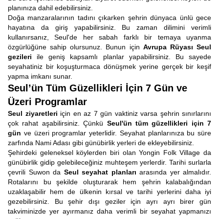
planınıza dahil edebilirsiniz.
Doğa manzaralarının tadını çıkarken şehrin dünyaca ünlü gece
hayatına da giriş yapabilirsiniz. Bu zaman dilimini verimli
kullanırsanız, Seul'de her sabah farklı bir temaya uyanma
özgürlüğüne sahip olursunuz. Bunun için
Avrupa Rüyası Seul
gezileri
ile geniş kapsamlı planlar yapabilirsiniz. Bu sayede
seyahatiniz bir koşuşturmaca dönüşmek yerine gerçek bir keşif
yapma imkanı sunar.
Seul’ün Tüm Güzellikleri İçin 7 Gün ve
Üzeri Programlar
Seul ziyaretleri
için en az 7 gün vaktiniz varsa şehrin sınırlarını
çok rahat aşabilirsiniz. Çünkü
Seul'ün tüm güzellikleri için 7
gün
ve üzeri programlar
yeterlidir. Seyahat planlarınıza bu süre
zarfında Nami Adası gibi günübirlik yerleri de ekleyebilirsiniz.
Şehirdeki geleneksel köylerden biri olan Yongin Folk Village da
günübirlik gidip gelebileceğiniz muhteşem yerlerdir. Tarihi surlarla
çevrili Suwon da
Seul seyahat planları
arasında yer almalıdır.
Rotalarını bu şekilde oluşturarak hem şehrin kalabalığından
uzaklaşabilir hem de ülkenin kırsal ve tarihi yerlerini daha iyi
gezebilirsiniz. Bu şehir dışı geziler için ayrı ayrı birer gün
takviminizde yer ayırmanız daha verimli bir seyahat yapmanızı