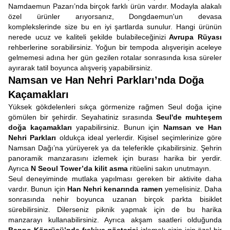
Namdaemun Pazarı’nda birçok farklı ürün vardır. Modayla alakalı
özel ürünler arıyorsanız, Dongdaemun'un devasa
komplekslerinde size bu en iyi şartlarda sunulur. Hangi ürünün
nerede ucuz ve kaliteli şekilde bulabileceğinizi
Avrupa Rüyası
rehberlerine sorabilirsiniz. Yoğun bir tempoda alışverişin aceleye
gelmemesi adına her gün gezilen rotalar sonrasında kısa süreler
ayırarak tatil boyunca alışveriş yapabilirsiniz.
Namsan ve Han Nehri Parkları’nda Doğa
Kaçamakları
Yüksek gökdelenleri sıkça görmenize rağmen Seul doğa içine
gömülen bir şehirdir. Seyahatiniz sırasında
Seul'de muhteşem
doğa kaçamakları
yapabilirsiniz. Bunun için
Namsan ve Han
Nehri Parkları
oldukça ideal yerlerdir. Kişisel seçimlerinize göre
Namsan Dağı’na yürüyerek ya da teleferikle çıkabilirsiniz. Şehrin
panoramik manzarasını izlemek için burası harika bir yerdir.
Ayrıca
N Seoul Tower’da kilit asma
ritüelini sakın unutmayın.
Seul deneyiminde mutlaka yapılması gereken bir aktivite daha
vardır. Bunun için
Han Nehri kenarında ramen
yemelisiniz. Daha
sonrasında nehir boyunca uzanan birçok parkta bisiklet
sürebilirsiniz. Dilerseniz piknik yapmak için de bu harika
manzarayı kullanabilirsiniz. Ayrıca akşam saatleri olduğunda