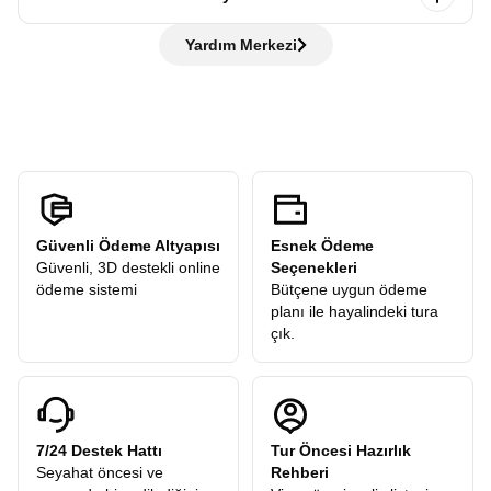
ifadeleri bilmeniz gezinizde kolaylık sağlar, ancak bilmeseniz
otobüste bilgilendirme yapılır, ardından rehber eşliğinde
de hiç sorun değil rehberlerimiz her adımda yanınızda!
Hayır, ödemezsiniz. Avrupa Rüyası,
“tüm ekstra turlar
şehir turu gerçekleştirilir. Tarihi yerleri gezer, rehberimizden
Yardım Merkezi
dahil”
anlayışıyla hareket eder ve sizden
hiçbir ekstra tur
öneriler alır ve sonrasında verilen
serbest zamanda
şehri
ücreti
talep etmez. Turlarımızdaki tüm ekstra geziler
kendi temponuzda deneyimleyebilirsiniz.
katılımcılarımıza hediye olarak dahildir.
Güvenli Ödeme Altyapısı
Esnek Ödeme
Güvenli, 3D destekli online
Seçenekleri
ödeme sistemi
Bütçene uygun ödeme
planı ile hayalindeki tura
çık.
7/24 Destek Hattı
Tur Öncesi Hazırlık
Seyahat öncesi ve
Rehberi