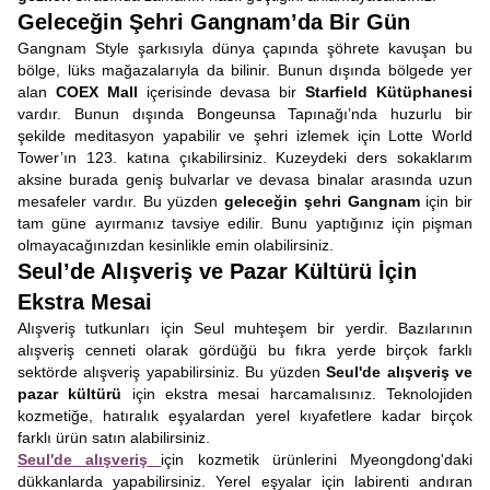
Geleceğin Şehri Gangnam’da Bir Gün
Gangnam Style şarkısıyla dünya çapında şöhrete kavuşan bu
bölge, lüks mağazalarıyla da bilinir. Bunun dışında bölgede yer
alan
COEX Mall
içerisinde devasa bir
Starfield Kütüphanesi
vardır. Bunun dışında Bongeunsa Tapınağı’nda huzurlu bir
şekilde meditasyon yapabilir ve şehri izlemek için Lotte World
Tower’ın 123. katına çıkabilirsiniz. Kuzeydeki ders sokaklarım
aksine burada geniş bulvarlar ve devasa binalar arasında uzun
mesafeler vardır. Bu yüzden
geleceğin şehri Gangnam
için bir
tam güne ayırmanız tavsiye edilir. Bunu yaptığınız için pişman
olmayacağınızdan kesinlikle emin olabilirsiniz.
Seul’de Alışveriş ve Pazar Kültürü İçin
Ekstra Mesai
Alışveriş tutkunları için Seul muhteşem bir yerdir. Bazılarının
alışveriş cenneti olarak gördüğü bu fıkra yerde birçok farklı
sektörde alışveriş yapabilirsiniz. Bu yüzden
Seul'de alışveriş ve
pazar kültürü
için ekstra mesai harcamalısınız. Teknolojiden
kozmetiğe, hatıralık eşyalardan yerel kıyafetlere kadar birçok
farklı ürün satın alabilirsiniz.
Seul'de alışveriş
için kozmetik ürünlerini Myeongdong'daki
dükkanlarda yapabilirsiniz. Yerel eşyalar için labirenti andıran