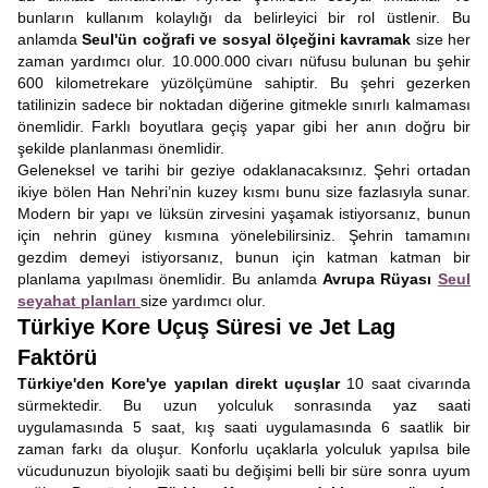
bunların kullanım kolaylığı da belirleyici bir rol üstlenir. Bu
anlamda
Seul'ün coğrafi ve sosyal ölçeğini kavramak
size her
zaman yardımcı olur. 10.000.000 civarı nüfusu bulunan bu şehir
600 kilometrekare yüzölçümüne sahiptir. Bu şehri gezerken
tatilinizin sadece bir noktadan diğerine gitmekle sınırlı kalmaması
önemlidir. Farklı boyutlara geçiş yapar gibi her anın doğru bir
şekilde planlanması önemlidir.
Geleneksel ve tarihi bir geziye odaklanacaksınız. Şehri ortadan
ikiye bölen Han Nehri’nin kuzey kısmı bunu size fazlasıyla sunar.
Modern bir yapı ve lüksün zirvesini yaşamak istiyorsanız, bunun
için nehrin güney kısmına yönelebilirsiniz. Şehrin tamamını
gezdim demeyi istiyorsanız, bunun için katman katman bir
planlama yapılması önemlidir. Bu anlamda
Avrupa Rüyası
Seul
seyahat planları
size yardımcı olur.
Türkiye Kore Uçuş Süresi ve Jet Lag
Faktörü
Türkiye'den Kore'ye yapılan direkt uçuşlar
10 saat civarında
sürmektedir. Bu uzun yolculuk sonrasında yaz saati
uygulamasında 5 saat, kış saati uygulamasında 6 saatlik bir
zaman farkı da oluşur. Konforlu uçaklarla yolculuk yapılsa bile
vücudunuzun biyolojik saati bu değişimi belli bir süre sonra uyum