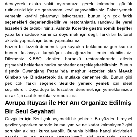
deneyerek ekstra vakit ayırmanıza gerek kalmadan günlük
rutinlerinizi için de gastronomi keyfi yaşayabilirsiniz. Fakat yemek
yemenin keyfini çıkarmayı istiyorsanız, bunun için çok farklı
seçenekleri değerlendirebilir ve restoranlarda randevu ile yerel
lezzetleri de tadabilirsiniz. Aslında
Kore'de gastronomik keşifler
yaparken sadece karnınızı doyurmak için değil, farklı bir kültürel
aktivite yapmak için bunu yapmalısınız.
Bazen bir lezzeti denemek için kuyrukta beklemeniz gerekse de
bunun fazlasıyla karşılığını alacağınızdan emin olabilirsiniz.
Dilerseniz K-BBQ denilen barbekü restoranlarında etlerin
pişmesini beklerken harika sohbetler gerçekleştirebilirsiniz. Bunun
dışında Gwangjang Pazarı’nda meşhur lezzetler olan
Mayak
Gimbap
ve
Bindaetteok
da mutlaka denenmelidir. Bunun gibi
pek çok farklı seçenek
Seul'de yemek yemek
için ideal
seçimlerdir. Doya doya bu lezzetleri denemek için yemeklerinizde
en az 1,5 saatlik molalar vermelisiniz.
Avrupa Rüyası ile Her Anı Organize Edilmiş
Bir Seul Seyahati
Gezginler için Seul çok seçenekli bir şehirdir. Bu yüzden bireysel
geziler yaparken nerede kalmalıyım ve ne kadar kalmalıyım? gibi
sorunlar aklınızı kurcalayabilir. Bununla birlikte hangi aktiviteleri