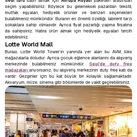
Seul turu
satın almak için
Avrupa Rüyası
paketleri arasından
seçim yapabilirsiniz. Böylece bu geleneksel pazardan tekstil,
mutfak eşyaları, hediyelik ürünler ve benzeri seçenekleri
bulabilmeniz mümkündür. Buranın en önemli özelliği, labirent tarzı
sokaklara sahip olmasıdır. Ayrıca fiyat pazarlığı yapma fırsatına
da sahipsiniz. Hatıra ürün almak için hediyelik eşyaları tercih
edebilirsiniz.
Lotte World Mall
Burası, Lotte World Tower’ın yanında yer alan bu AVM, lüks
mağazalarla doludur. Ayrıca çocuk eğlence alanlarını da alışveriş
merkezinde bulabilmeniz mümkündür.
Seul’de duty free
mağazaları
arıyorsanız, bu alışveriş merkezinin duty free katı da
vardır. Gezginler için bu kat büyük bir kolaylık sağlamaktadır.
Akvaryum, müze, sinema gibi bölümlerde de vakit geçirebilirsiniz.