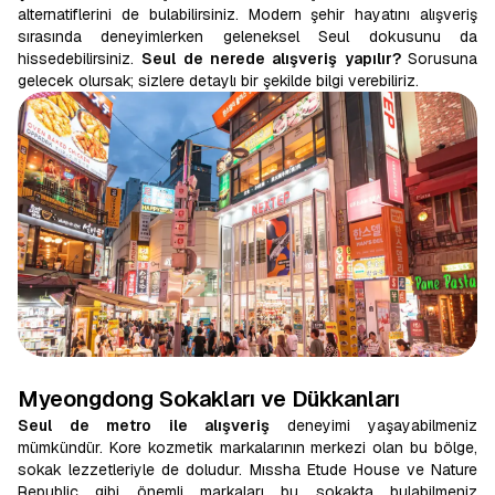
alternatiflerini de bulabilirsiniz. Modern şehir hayatını alışveriş
sırasında deneyimlerken geleneksel Seul dokusunu da
hissedebilirsiniz.
Seul de nerede alışveriş yapılır?
Sorusuna
gelecek olursak; sizlere detaylı bir şekilde bilgi verebiliriz.
Myeongdong Sokakları ve Dükkanları
Seul de metro ile alışveriş
deneyimi yaşayabilmeniz
mümkündür. Kore kozmetik markalarının merkezi olan bu bölge,
sokak lezzetleriyle de doludur. Mıssha Etude House ve Nature
Republic gibi önemli markaları bu sokakta bulabilmeniz