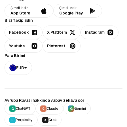
Şimdi İndir
Şimdi İndir
App Store
Google Play
Bizi Takip Edin
Facebook
X Platform
Instagram
Youtube
Pinterest
Para Birimi
EUR
Avrupa Rüyası hakkında yapay zekaya sor
ChatGPT
Claude
Gemini
G
C
G
Perplexity
Grok
P
X