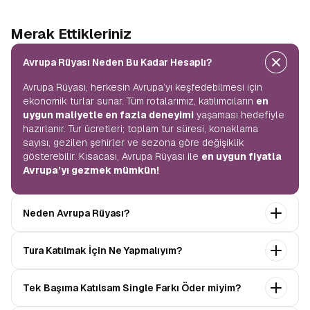
Merak Ettikleriniz
Avrupa Rüyası Neden Bu Kadar Hesaplı?
Avrupa Rüyası, herkesin Avrupa’yı keşfedebilmesi için
ekonomik turlar sunar. Tüm rotalarımız, katılımcıların
en
uygun maliyetle en fazla deneyimi
yaşaması hedefiyle
hazırlanır. Tur ücretleri; toplam tur süresi, konaklama
sayısı, gezilen şehirler ve sezona göre değişiklik
gösterebilir. Kısacası, Avrupa Rüyası ile
en uygun fiyatla
Avrupa’yı gezmek mümkün!
Neden Avrupa Rüyası?
Avrupa Rüyası ile ekonomik bir şekilde
tek seferde
Tura Katılmak İçin Ne Yapmalıyım?
birçok ülkeyi
keşfedin! Ekstra tur ücreti yok, tüm geziler
fiyata dahil.
Profesyonel kokartlı rehberler
,
konforlu
Tur sayfasındaki
“Başvuru Yap”
formunu doldurun ve
oteller
ve
benzersiz rotalar
ile Avrupa’yı en keyifli
Tek Başıma Katılsam Single Farkı Öder miyim?
seyahat sözleşmesini
onaylayın.
İlk taksiti
şekilde yaşayın.
ödediğinizde kaydınız tamamlanır ve Avrupa Rüyası’yla