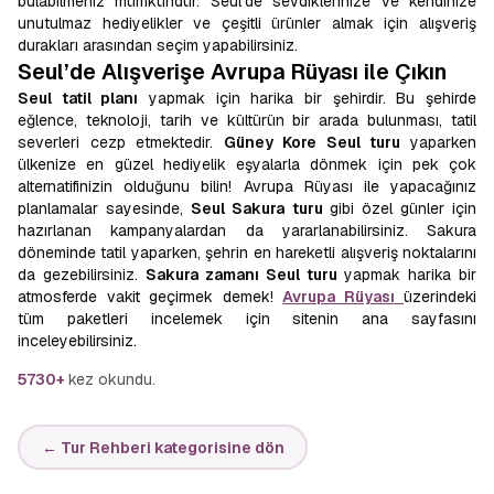
bulabilmeniz mümkündür. Seul’de sevdiklerinize ve kendinize
unutulmaz hediyelikler ve çeşitli ürünler almak için alışveriş
durakları arasından seçim yapabilirsiniz.
Seul’de Alışverişe Avrupa Rüyası ile Çıkın
Seul tatil planı
yapmak için harika bir şehirdir. Bu şehirde
eğlence, teknoloji, tarih ve kültürün bir arada bulunması, tatil
severleri cezp etmektedir.
Güney Kore Seul turu
yaparken
ülkenize en güzel hediyelik eşyalarla dönmek için pek çok
alternatifinizin olduğunu bilin! Avrupa Rüyası ile yapacağınız
planlamalar sayesinde,
Seul Sakura turu
gibi özel günler için
hazırlanan kampanyalardan da yararlanabilirsiniz. Sakura
döneminde tatil yaparken, şehrin en hareketli alışveriş noktalarını
da gezebilirsiniz.
Sakura zamanı Seul turu
yapmak harika bir
atmosferde vakit geçirmek demek!
Avrupa Rüyası
üzerindeki
tüm paketleri incelemek için sitenin ana sayfasını
inceleyebilirsiniz.
5730+
kez okundu.
← Tur Rehberi kategorisine dön