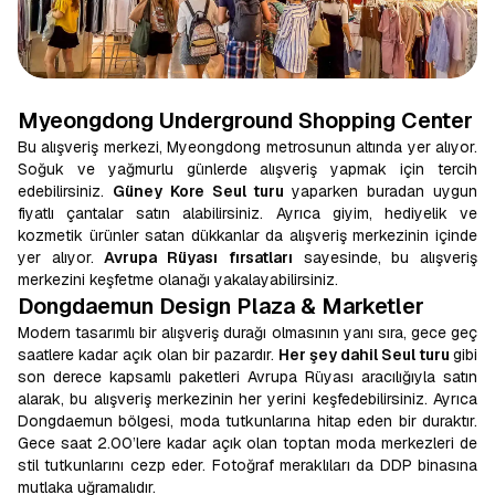
Myeongdong Underground Shopping Center
Bu alışveriş merkezi, Myeongdong metrosunun altında yer alıyor.
Soğuk ve yağmurlu günlerde alışveriş yapmak için tercih
edebilirsiniz.
Güney Kore Seul turu
yaparken buradan uygun
fiyatlı çantalar satın alabilirsiniz. Ayrıca giyim, hediyelik ve
kozmetik ürünler satan dükkanlar da alışveriş merkezinin içinde
yer alıyor.
Avrupa Rüyası
fırsatları
sayesinde, bu alışveriş
merkezini keşfetme olanağı yakalayabilirsiniz.
Dongdaemun Design Plaza & Marketler
Modern tasarımlı bir alışveriş durağı olmasının yanı sıra, gece geç
saatlere kadar açık olan bir pazardır.
Her şey dahil Seul turu
gibi
son derece kapsamlı paketleri Avrupa Rüyası aracılığıyla satın
alarak, bu alışveriş merkezinin her yerini keşfedebilirsiniz. Ayrıca
Dongdaemun bölgesi, moda tutkunlarına hitap eden bir duraktır.
Gece saat 2.00’lere kadar açık olan toptan moda merkezleri de
stil tutkunlarını cezp eder. Fotoğraf meraklıları da DDP binasına
mutlaka uğramalıdır.