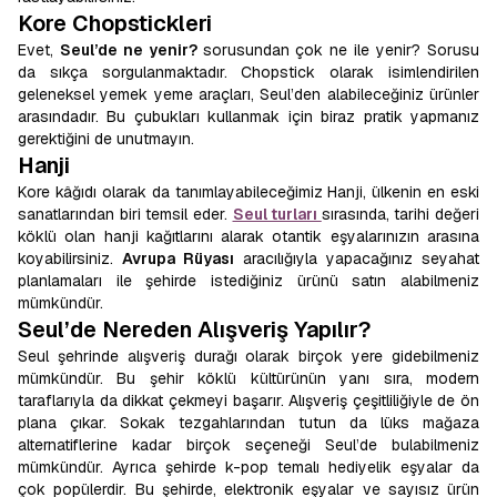
Kore Chopstickleri
Evet,
Seul’de ne yenir?
sorusundan çok ne ile yenir? Sorusu
da sıkça sorgulanmaktadır. Chopstick olarak isimlendirilen
geleneksel yemek yeme araçları, Seul’den alabileceğiniz ürünler
arasındadır. Bu çubukları kullanmak için biraz pratik yapmanız
gerektiğini de unutmayın.
Hanji
Kore kâğıdı olarak da tanımlayabileceğimiz Hanji, ülkenin en eski
sanatlarından biri temsil eder.
Seul turları
sırasında, tarihi değeri
köklü olan hanji kağıtlarını alarak otantik eşyalarınızın arasına
koyabilirsiniz.
Avrupa Rüyası
aracılığıyla yapacağınız seyahat
planlamaları ile şehirde istediğiniz ürünü satın alabilmeniz
mümkündür.
Seul’de Nereden Alışveriş Yapılır?
Seul şehrinde alışveriş durağı olarak birçok yere gidebilmeniz
mümkündür. Bu şehir köklü kültürünün yanı sıra, modern
taraflarıyla da dikkat çekmeyi başarır. Alışveriş çeşitliliğiyle de ön
plana çıkar. Sokak tezgahlarından tutun da lüks mağaza
alternatiflerine kadar birçok seçeneği Seul’de bulabilmeniz
mümkündür. Ayrıca şehirde k-pop temalı hediyelik eşyalar da
çok popülerdir. Bu şehirde, elektronik eşyalar ve sayısız ürün