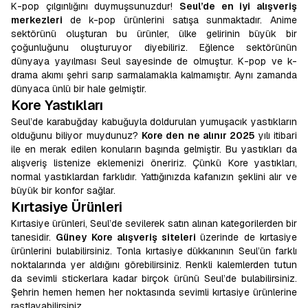
K-pop çılgınlığını duymuşsunuzdur!
Seul’de en iyi alışveriş
merkezleri
de k-pop ürünlerini satışa sunmaktadır. Anime
sektörünü oluşturan bu ürünler, ülke gelirinin büyük bir
çoğunluğunu oluşturuyor diyebiliriz. Eğlence sektörünün
dünyaya yayılması Seul sayesinde de olmuştur. K-pop ve k-
drama akımı şehri sarıp sarmalamakla kalmamıştır. Aynı zamanda
dünyaca ünlü bir hale gelmiştir.
Kore Yastıkları
Seul’de karabuğday kabuğuyla doldurulan yumuşacık yastıkların
olduğunu biliyor muydunuz?
Kore den ne alınır 2025
yılı itibari
ile en merak edilen konuların başında gelmiştir. Bu yastıkları da
alışveriş listenize eklemenizi öneririz. Çünkü Kore yastıkları,
normal yastıklardan farklıdır. Yattığınızda kafanızın şeklini alır ve
büyük bir konfor sağlar.
Kırtasiye Ürünleri
Kırtasiye ürünleri, Seul’de sevilerek satın alınan kategorilerden bir
tanesidir.
Güney Kore alışveriş siteleri
üzerinde de kırtasiye
ürünlerini bulabilirsiniz. Tonla kırtasiye dükkanının Seul’ün farklı
noktalarında yer aldığını görebilirsiniz. Renkli kalemlerden tutun
da sevimli stickerlara kadar birçok ürünü Seul’de bulabilirsiniz.
Şehrin hemen hemen her noktasında sevimli kırtasiye ürünlerine
rastlayabilirsiniz.