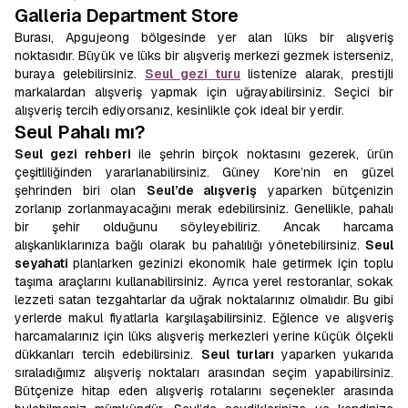
Galleria Department Store
Burası, Apgujeong bölgesinde yer alan lüks bir alışveriş
noktasıdır. Büyük ve lüks bir alışveriş merkezi gezmek isterseniz,
buraya gelebilirsiniz.
Seul gezi turu
listenize alarak, prestijli
markalardan alışveriş yapmak için uğrayabilirsiniz. Seçici bir
alışveriş tercih ediyorsanız, kesinlikle çok ideal bir yerdir.
Seul Pahalı mı?
Seul gezi rehberi
ile şehrin birçok noktasını gezerek, ürün
çeşitliliğinden yararlanabilirsiniz. Güney Kore’nin en güzel
şehrinden biri olan
Seul’de alışveriş
yaparken bütçenizin
zorlanıp zorlanmayacağını merak edebilirsiniz. Genellikle, pahalı
bir şehir olduğunu söyleyebiliriz. Ancak harcama
alışkanlıklarınıza bağlı olarak bu pahalılığı yönetebilirsiniz.
Seul
seyahati
planlarken gezinizi ekonomik hale getirmek için toplu
taşıma araçlarını kullanabilirsiniz. Ayrıca yerel restoranlar, sokak
lezzeti satan tezgahtarlar da uğrak noktalarınız olmalıdır. Bu gibi
yerlerde makul fiyatlarla karşılaşabilirsiniz. Eğlence ve alışveriş
harcamalarınız için lüks alışveriş merkezleri yerine küçük ölçekli
dükkanları tercih edebilirsiniz.
Seul turları
yaparken yukarıda
sıraladığımız alışveriş noktaları arasından seçim yapabilirsiniz.
Bütçenize hitap eden alışveriş rotalarını seçenekler arasında