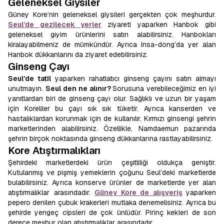
Geleneksel Giysiler
Güney Kore’nin geleneksel giysileri gerçekten çok meşhurdur.
Seul’de gezilecek yerler
ziyareti yaparken Hanbok gibi
geleneksel giyim ürünlerini satın alabilirsiniz. Hanbokları
kiralayabilmeniz de mümkündür. Ayrıca Insa-dong’da yer alan
Hanbok dükkanlarını da ziyaret edebilirsiniz.
Ginseng Çayı
Seul’de tatil
yaparken rahatlatıcı ginseng çayını satın almayı
unutmayın.
Seul den ne alınır?
Sorusuna verebileceğimiz en iyi
yanıtlardan biri de ginseng çayı olur. Sağlıklı ve uzun bir yaşam
için Koreliler bu çayı sık sık tüketir. Ayrıca kanserden ve
hastalıklardan korunmak için de kullanılır. Kırmızı ginsengi şehrin
marketlerinden alabilirsiniz. Özellikle, Namdaemun pazarında
şehrin birçok noktasında ginseng dükkanlarına rastlayabilirsiniz.
Kore Atıştırmalıkları
Şehirdeki marketlerdeki ürün çeşitliliği oldukça geniştir.
Kutulanmış ve pişmiş yemeklerin çoğunu Seul’deki marketlerde
bulabilirsiniz. Ayrıca konserve ürünler de marketlerde yer alan
atıştırmalıklar arasındadır.
Güney Kore de alışveriş
yaparken
pepero denilen çubuk krakerleri mutlaka denemelisiniz. Ayrıca bu
şehirde yengeç cipsleri de çok ünlüdür. Pirinç kekleri de son
derece meşhur olan atıştırmalıklar arasındadır.