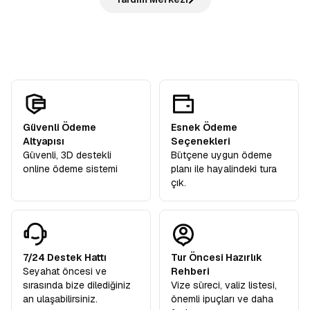
yanınızda!
dahil”
anlayışıyla hareket eder ve sizden
hiçbir ekstra
rehberimizden öneriler alır ve sonrasında verilen
serbest
tur ücreti
talep etmez. Turlarımızdaki tüm ekstra geziler
zamanda
şehri kendi temponuzda deneyimleyebilirsiniz.
katılımcılarımıza hediye olarak dahildir.
Güvenli Ödeme
Esnek Ödeme
Altyapısı
Seçenekleri
Güvenli, 3D destekli
Bütçene uygun ödeme
online ödeme sistemi
planı ile hayalindeki tura
çık.
7/24 Destek Hattı
Tur Öncesi Hazırlık
Seyahat öncesi ve
Rehberi
sırasında bize dilediğiniz
Vize süreci, valiz listesi,
an ulaşabilirsiniz.
önemli ipuçları ve daha