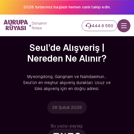
2026 turlarımız başladı hemen canlı takip edin.
Dünyanın
444 6 550
Rotası
Seul’de Alışveriş |
Nereden Ne Alınır?
Myeongdong, Gangnam ve Namdaemun...
Seul’ün en meşhur alışveriş durakları. Ucuz ve
lüks alışveriş için en doğru adresi.
28 Şubat 2026
Bu yazıyı paylaş: