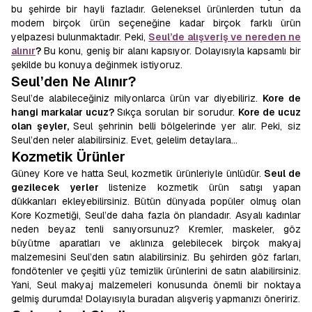
bu şehirde bir hayli fazladır. Geleneksel ürünlerden tutun da
modern birçok ürün seçeneğine kadar birçok farklı ürün
yelpazesi bulunmaktadır. Peki,
Seul’de alışveriş ve nereden ne
alınır
?
Bu konu, geniş bir alanı kapsıyor. Dolayısıyla kapsamlı bir
şekilde bu konuya değinmek istiyoruz.
Seul’den Ne Alınır?
Seul’de alabileceğiniz milyonlarca ürün var diyebiliriz.
Kore de
hangi markalar ucuz?
Sıkça sorulan bir sorudur.
Kore de ucuz
olan şeyler,
Seul şehrinin belli bölgelerinde yer alır. Peki, siz
Seul’den neler alabilirsiniz. Evet, gelelim detaylara…
Kozmetik Ürünler
Güney Kore ve hatta Seul, kozmetik ürünleriyle ünlüdür.
Seul de
gezilecek yerler
listenize kozmetik ürün satışı yapan
dükkanları ekleyebilirsiniz. Bütün dünyada popüler olmuş olan
Kore Kozmetiği, Seul’de daha fazla ön plandadır. Asyalı kadınlar
neden beyaz tenli sanıyorsunuz? Kremler, maskeler, göz
büyütme aparatları ve aklınıza gelebilecek birçok makyaj
malzemesini Seul’den satın alabilirsiniz. Bu şehirden göz farları,
fondötenler ve çeşitli yüz temizlik ürünlerini de satın alabilirsiniz.
Yani, Seul makyaj malzemeleri konusunda önemli bir noktaya
gelmiş durumda! Dolayısıyla buradan alışveriş yapmanızı öneririz.