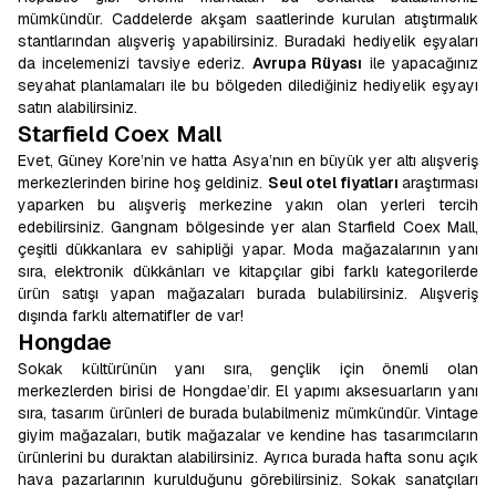
mümkündür. Caddelerde akşam saatlerinde kurulan atıştırmalık
stantlarından alışveriş yapabilirsiniz. Buradaki hediyelik eşyaları
da incelemenizi tavsiye ederiz.
Avrupa Rüyası
ile yapacağınız
seyahat planlamaları ile bu bölgeden dilediğiniz hediyelik eşyayı
satın alabilirsiniz.
Starfield Coex Mall
Evet, Güney Kore’nin ve hatta Asya’nın en büyük yer altı alışveriş
merkezlerinden birine hoş geldiniz.
Seul otel fiyatları
araştırması
yaparken bu alışveriş merkezine yakın olan yerleri tercih
edebilirsiniz. Gangnam bölgesinde yer alan Starfield Coex Mall,
çeşitli dükkanlara ev sahipliği yapar. Moda mağazalarının yanı
sıra, elektronik dükkânları ve kitapçılar gibi farklı kategorilerde
ürün satışı yapan mağazaları burada bulabilirsiniz. Alışveriş
dışında farklı alternatifler de var!
Hongdae
Sokak kültürünün yanı sıra, gençlik için önemli olan
merkezlerden birisi de Hongdae’dir. El yapımı aksesuarların yanı
sıra, tasarım ürünleri de burada bulabilmeniz mümkündür. Vintage
giyim mağazaları, butik mağazalar ve kendine has tasarımcıların
ürünlerini bu duraktan alabilirsiniz. Ayrıca burada hafta sonu açık
hava pazarlarının kurulduğunu görebilirsiniz. Sokak sanatçıları