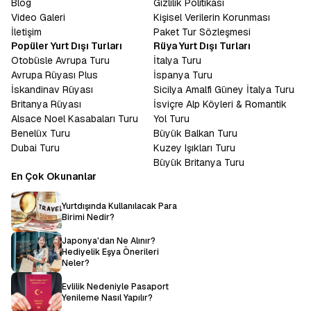
Blog
Gizlilik Politikası
Video Galeri
Kişisel Verilerin Korunması
İletişim
Paket Tur Sözleşmesi
Popüler Yurt Dışı Turları
Rüya Yurt Dışı Turları
Otobüsle Avrupa Turu
İtalya Turu
Avrupa Rüyası Plus
İspanya Turu
İskandinav Rüyası
Sicilya Amalfi Güney İtalya Turu
Britanya Rüyası
İsviçre Alp Köyleri & Romantik
Alsace Noel Kasabaları Turu
Yol Turu
Benelüx Turu
Büyük Balkan Turu
Dubai Turu
Kuzey Işıkları Turu
Büyük Britanya Turu
En Çok Okunanlar
Yurtdışında Kullanılacak Para
Birimi Nedir?
Japonya'dan Ne Alınır?
Hediyelik Eşya Önerileri
Neler?
Evlilik Nedeniyle Pasaport
Yenileme Nasıl Yapılır?