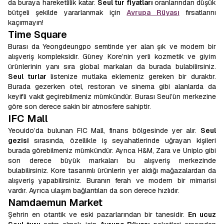
da buraya hareketlilik katar.
Seul tur fiyatları
oranlarından düşük
bütçeli şekilde yararlanmak için
Avrupa Rüyası
fırsatlarını
kaçırmayın!
Time Square
Burası da Yeongdeungpo semtinde yer alan şık ve modern bir
alışveriş kompleksidir. Güney Kore’nin yerli kozmetik ve giyim
ürünlerinin yanı sıra global markaları da burada bulabilirsiniz.
Seul turlar
listenize mutlaka eklemeniz gereken bir duraktır.
Burada gezerken otel, restoran ve sinema gibi alanlarda da
keyifli vakit geçirebilmeniz mümkündür. Burası Seul’ün merkezine
göre son derece sakin bir atmosfere sahiptir.
IFC Mall
Yeouido’da bulunan FIC Mall, finans bölgesinde yer alır.
Seul
gezisi
sırasında, özellikle iş seyahatlerinde uğrayan kişileri
burada görebilmeniz mümkündür. Ayrıca H&M, Zara ve Uniplo gibi
son derece büyük markaları bu alışveriş merkezinde
bulabilirsiniz. Kore tasarımlı ürünlerin yer aldığı mağazalardan da
alışveriş yapabilirsiniz. Buranın ferah ve modern bir mimarisi
vardır. Ayrıca ulaşım bağlantıları da son derece hızlıdır.
Namdaemun Market
Şehrin en otantik ve eski pazarlarından bir tanesidir.
En ucuz