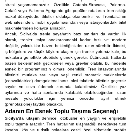
stresi yaşamamanızdır. Özellikle Catania-Siracusa, Palermo-
Cefalù veya Palermo-Agrigento gibi popüler rotalarda tren sıklığı
makul düzeydedir. Biletler oldukça ekonomiktir ve Trenitalia'nın
web sitesinden, mobil uygulamasından veya istasyonlardaki bilet
makinelerinden kolayca alınabilir.
Ancak, Sicilya'da trenle seyahatin bazı sınırları da vardır. İlk
olarak, trenler İtalya anakarasındaki kadar hızlı ve modern
değildir; yolculuklar bazen beklediğinizden uzun sürebilir. İkincisi,
iç bölgelere ve küçük köylere ulaşım için trenler yetersiz kalır, bu
noktalara genellikle otobüsle gitmek gerekir. Üçüncüsü, hatlarda
bazen beklenmedik gecikmeler veya grevler olabilir, bu nedenle
esnek bir programınızın olması önemlidir. Tren istasyonlarında
biletinizi mutlaka sarı veya yeşil renkli otomatik makinelerde
(convalidatrice) damgalatmalısınız, aksi takdirde biletiniz geçersiz
sayılır ve ceza ödemek zorunda kalabilirsiniz. Özellikle yaz
aylarında ve hafta sonlarında kalabalık olabileceğinden, uzun
mesafe yolculuklar için yerinizi önceden ayırt etmek
(prenotazione) faydalı olacaktır.
Adanın En Esnek Toplu Taşıma Seçeneği
Sicilya'da ulaşım
denince, otobüsler en yaygın ve erişilebilir
toplu taşıma aracıdır. Tren hatlarının ulaşmadığı neredeyse tüm
kasaba, köy ve turistik noktalara çeşitli özel şirketlerin otobüs