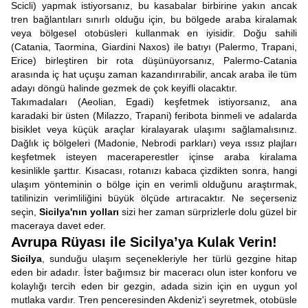
Scicli) yapmak istiyorsanız, bu kasabalar birbirine yakın ancak
tren bağlantıları sınırlı olduğu için, bu bölgede araba kiralamak
veya bölgesel otobüsleri kullanmak en iyisidir. Doğu sahili
(Catania, Taormina, Giardini Naxos) ile batıyı (Palermo, Trapani,
Erice) birleştiren bir rota düşünüyorsanız, Palermo-Catania
arasında iç hat uçuşu zaman kazandırırabilir, ancak araba ile tüm
adayı döngü halinde gezmek de çok keyifli olacaktır.
Takımadaları (Aeolian, Egadi) keşfetmek istiyorsanız, ana
karadaki bir üsten (Milazzo, Trapani) feribota binmeli ve adalarda
bisiklet veya küçük araçlar kiralayarak ulaşımı sağlamalısınız.
Dağlık iç bölgeleri (Madonie, Nebrodi parkları) veya ıssız plajları
keşfetmek isteyen maceraperestler içinse araba kiralama
kesinlikle şarttır. Kısacası, rotanızı kabaca çizdikten sonra, hangi
ulaşım yönteminin o bölge için en verimli olduğunu araştırmak,
tatilinizin verimliliğini büyük ölçüde artıracaktır. Ne seçerseniz
seçin,
Sicilya'nın yolları
sizi her zaman sürprizlerle dolu güzel bir
maceraya davet eder.
Avrupa Rüyası ile Sicilya’ya Kulak Verin!
Sicilya
, sunduğu ulaşım seçenekleriyle her türlü gezgine hitap
eden bir adadır. İster bağımsız bir maceracı olun ister konforu ve
kolaylığı tercih eden bir gezgin, adada sizin için en uygun yol
mutlaka vardır. Tren penceresinden Akdeniz'i seyretmek, otobüsle