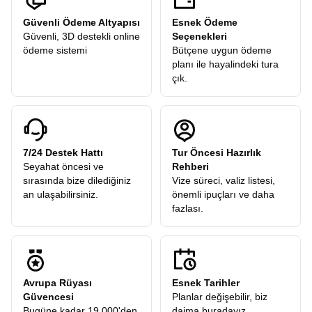
Güvenli Ödeme Altyapısı
Esnek Ödeme
Güvenli, 3D destekli online
Seçenekleri
ödeme sistemi
Bütçene uygun ödeme
planı ile hayalindeki tura
çık.
7/24 Destek Hattı
Tur Öncesi Hazırlık
Seyahat öncesi ve
Rehberi
sırasında bize dilediğiniz
Vize süreci, valiz listesi,
an ulaşabilirsiniz.
önemli ipuçları ve daha
fazlası.
Avrupa Rüyası
Esnek Tarihler
Güvencesi
Planlar değişebilir, biz
Bugüne kadar 19.000'den
daima buradayız.