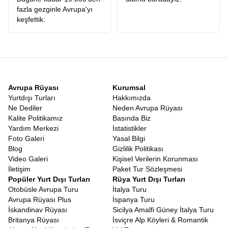
fazla gezginle Avrupa'yı
keşfettik.
Avrupa Rüyası
Kurumsal
Yurtdışı Turları
Hakkımızda
Ne Dediler
Neden Avrupa Rüyası
Kalite Politikamız
Basında Biz
Yardım Merkezi
İstatistikler
Foto Galeri
Yasal Bilgi
Blog
Gizlilik Politikası
Video Galeri
Kişisel Verilerin Korunması
İletişim
Paket Tur Sözleşmesi
Popüler Yurt Dışı Turları
Rüya Yurt Dışı Turları
Otobüsle Avrupa Turu
İtalya Turu
Avrupa Rüyası Plus
İspanya Turu
İskandinav Rüyası
Sicilya Amalfi Güney İtalya Turu
Britanya Rüyası
İsviçre Alp Köyleri & Romantik