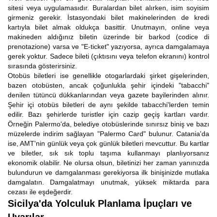
sitesi veya uygulamasıdır. Buralardan bilet alırken, isim soyisim
girmeniz gerekir. İstasyondaki bilet makinelerinden de kredi
kartıyla bilet almak oldukça basittir. Unutmayın, online veya
makineden aldığınız biletin üzerinde bir barkod (codice di
prenotazione) varsa ve "E-ticket" yazıyorsa, ayrıca damgalamaya
gerek yoktur. Sadece bileti (çıktısını veya telefon ekranını) kontrol
sırasında gösterirsiniz.
Otobüs biletleri ise genellikle otogarlardaki şirket gişelerinden,
bazen otobüsten, ancak çoğunlukla şehir içindeki "tabacchi"
denilen tütüncü dükkanlarından veya gazete bayilerinden alınır.
Şehir içi otobüs biletleri de aynı şekilde tabacchi'lerden temin
edilir. Bazı şehirlerde turistler için cazip geçiş kartları vardır.
Örneğin Palermo'da, belediye otobüslerinde sınırsız biniş ve bazı
müzelerde indirim sağlayan "Palermo Card" bulunur. Catania'da
ise, AMT'nin günlük veya çok günlük biletleri mevcuttur. Bu kartlar
ve biletler, sık sık toplu taşıma kullanmayı planlıyorsanız
ekonomik olabilir. Ne olursa olsun, biletinizi her zaman yanınızda
bulundurun ve damgalanması gerekiyorsa ilk binişinizde mutlaka
damgalatın. Damgalatmayı unutmak, yüksek miktarda para
cezası ile eşdeğerdir.
Sicilya'da Yolculuk Planlama İpuçları ve