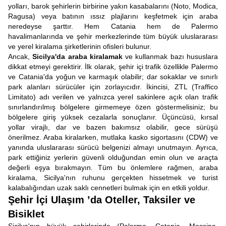
yolları, barok şehirlerin birbirine yakın kasabalarını (Noto, Modica,
Ragusa) veya batının ıssız plajlarını keşfetmek için araba
neredeyse şarttır. Hem Catania hem de Palermo
havalimanlarında ve şehir merkezlerinde tüm büyük uluslararası
ve yerel kiralama şirketlerinin ofisleri bulunur.
Ancak,
Sicilya'da araba kiralamak
ve kullanmak bazı hususlara
dikkat etmeyi gerektirir. İlk olarak, şehir içi trafik özellikle Palermo
ve Catania'da yoğun ve karmaşık olabilir; dar sokaklar ve sınırlı
park alanları sürücüler için zorlayıcıdır. İkincisi, ZTL (Traffico
Limitato) adı verilen ve yalnızca yerel sakinlere açık olan trafik
sınırlandırılmış bölgelere girmemeye özen göstermelisiniz; bu
bölgelere giriş yüksek cezalarla sonuçlanır. Üçüncüsü, kırsal
yollar virajlı, dar ve bazen bakımsız olabilir, gece sürüşü
önerilmez. Araba kiralarken, mutlaka kasko sigortasını (CDW) ve
yanında uluslararası sürücü belgenizi almayı unutmayın. Ayrıca,
park ettiğiniz yerlerin güvenli olduğundan emin olun ve araçta
değerli eşya bırakmayın. Tüm bu önlemlere rağmen, araba
kiralama, Sicilya'nın ruhunu gerçekten hissetmek ve turist
kalabalığından uzak saklı cennetleri bulmak için en etkili yoldur.
Şehir İçi Ulaşım ’da Oteller, Taksiler ve
Bisiklet