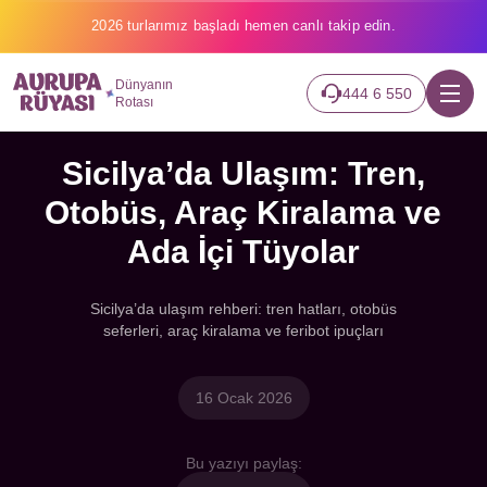
2026 turlarımız başladı hemen canlı takip edin.
Dünyanın
444 6 550
Rotası
Sicilya’da Ulaşım: Tren,
Otobüs, Araç Kiralama ve
Ada İçi Tüyolar
Sicilya’da ulaşım rehberi: tren hatları, otobüs
seferleri, araç kiralama ve feribot ipuçları
16 Ocak 2026
Bu yazıyı paylaş: