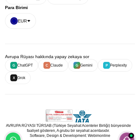
Para Birimi
EUR
Avrupa Rüyası hakkında yapay zekaya sor
ChatGPT
Claude
Gemini
Perplexity
G
C
G
P
Grok
X
AVRUPA RÜYASI TÜRSAB (Türkiye Seyahat Acenteler Birliği) bünyesinde
faaliyet gösteren, A grubu bir seyahat acentasıdır.
Software, Design & Development: Webimonline