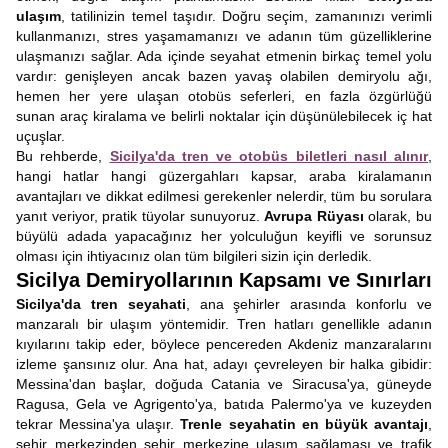
ulaşım
, tatilinizin temel taşıdır. Doğru seçim, zamanınızı verimli
kullanmanızı, stres yaşamamanızı ve adanın tüm güzelliklerine
ulaşmanızı sağlar. Ada içinde seyahat etmenin birkaç temel yolu
vardır: genişleyen ancak bazen yavaş olabilen demiryolu ağı,
hemen her yere ulaşan otobüs seferleri, en fazla özgürlüğü
sunan araç kiralama ve belirli noktalar için düşünülebilecek iç hat
uçuşlar.
Bu rehberde,
Sicilya'da tren ve otobüs biletleri nasıl alınır
,
hangi hatlar hangi güzergahları kapsar, araba kiralamanın
avantajları ve dikkat edilmesi gerekenler nelerdir, tüm bu sorulara
yanıt veriyor, pratik tüyolar sunuyoruz.
Avrupa Rüyası
olarak, bu
büyülü adada yapacağınız her yolculuğun keyifli ve sorunsuz
olması için ihtiyacınız olan tüm bilgileri sizin için derledik.
Sicilya Demiryollarının Kapsamı ve Sınırları
Sicilya'da tren seyahati
, ana şehirler arasında konforlu ve
manzaralı bir ulaşım yöntemidir. Tren hatları genellikle adanın
kıyılarını takip eder, böylece pencereden Akdeniz manzaralarını
izleme şansınız olur. Ana hat, adayı çevreleyen bir halka gibidir:
Messina'dan başlar, doğuda Catania ve Siracusa'ya, güneyde
Ragusa, Gela ve Agrigento'ya, batıda Palermo'ya ve kuzeyden
tekrar Messina'ya ulaşır.
Trenle seyahatin en büyük avantajı
,
şehir merkezinden şehir merkezine ulaşım sağlaması ve trafik