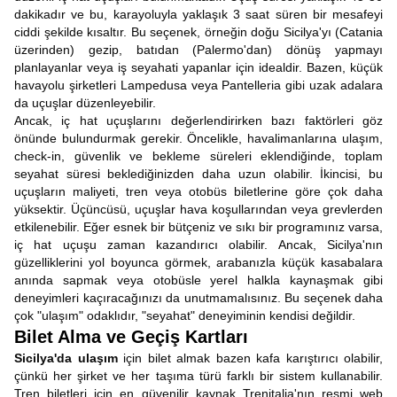
dakikadır ve bu, karayoluyla yaklaşık 3 saat süren bir mesafeyi
ciddi şekilde kısaltır. Bu seçenek, örneğin doğu Sicilya'yı (Catania
üzerinden) gezip, batıdan (Palermo'dan) dönüş yapmayı
planlayanlar veya iş seyahati yapanlar için idealdir. Bazen, küçük
havayolu şirketleri Lampedusa veya Pantelleria gibi uzak adalara
da uçuşlar düzenleyebilir.
Ancak, iç hat uçuşlarını değerlendirirken bazı faktörleri göz
önünde bulundurmak gerekir. Öncelikle, havalimanlarına ulaşım,
check-in, güvenlik ve bekleme süreleri eklendiğinde, toplam
seyahat süresi beklediğinizden daha uzun olabilir. İkincisi, bu
uçuşların maliyeti, tren veya otobüs biletlerine göre çok daha
yüksektir. Üçüncüsü, uçuşlar hava koşullarından veya grevlerden
etkilenebilir. Eğer esnek bir bütçeniz ve sıkı bir programınız varsa,
iç hat uçuşu zaman kazandırıcı olabilir. Ancak, Sicilya'nın
güzelliklerini yol boyunca görmek, arabanızla küçük kasabalara
anında sapmak veya otobüsle yerel halkla kaynaşmak gibi
deneyimleri kaçıracağınızı da unutmamalısınız. Bu seçenek daha
çok "ulaşım" odaklıdır, "seyahat" deneyiminin kendisi değildir.
Bilet Alma ve Geçiş Kartları
Sicilya'da ulaşım
için bilet almak bazen kafa karıştırıcı olabilir,
çünkü her şirket ve her taşıma türü farklı bir sistem kullanabilir.
Tren biletleri için en güvenilir kaynak Trenitalia'nın resmi web