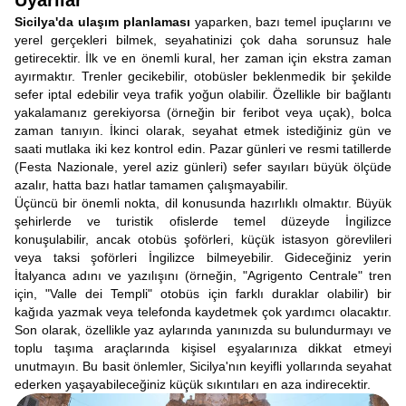
Uyarılar
Sicilya'da ulaşım planlaması
yaparken, bazı temel ipuçlarını ve
yerel gerçekleri bilmek, seyahatinizi çok daha sorunsuz hale
getirecektir. İlk ve en önemli kural, her zaman için ekstra zaman
ayırmaktır. Trenler gecikebilir, otobüsler beklenmedik bir şekilde
sefer iptal edebilir veya trafik yoğun olabilir. Özellikle bir bağlantı
yakalamanız gerekiyorsa (örneğin bir feribot veya uçak), bolca
zaman tanıyın. İkinci olarak, seyahat etmek istediğiniz gün ve
saati mutlaka iki kez kontrol edin. Pazar günleri ve resmi tatillerde
(Festa Nazionale, yerel aziz günleri) sefer sayıları büyük ölçüde
azalır, hatta bazı hatlar tamamen çalışmayabilir.
Üçüncü bir önemli nokta, dil konusunda hazırlıklı olmaktır. Büyük
şehirlerde ve turistik ofislerde temel düzeyde İngilizce
konuşulabilir, ancak otobüs şoförleri, küçük istasyon görevlileri
veya taksi şoförleri İngilizce bilmeyebilir. Gideceğiniz yerin
İtalyanca adını ve yazılışını (örneğin, "Agrigento Centrale" tren
için, "Valle dei Templi" otobüs için farklı duraklar olabilir) bir
kağıda yazmak veya telefonda kaydetmek çok yardımcı olacaktır.
Son olarak, özellikle yaz aylarında yanınızda su bulundurmayı ve
toplu taşıma araçlarında kişisel eşyalarınıza dikkat etmeyi
unutmayın. Bu basit önlemler, Sicilya'nın keyifli yollarında seyahat
ederken yaşayabileceğiniz küçük sıkıntıları en aza indirecektir.