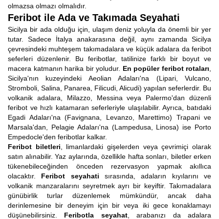
olmazsa olmazı olmalıdır.
Feribot ile Ada ve Takımada Seyahati
Sicilya bir ada olduğu için, ulaşım deniz yoluyla da önemli bir yer
tutar. Sadece İtalya anakarasına değil, aynı zamanda Sicilya
çevresindeki muhteşem takımadalara ve küçük adalara da feribot
seferleri düzenlenir. Bu feribotlar, tatilinize farklı bir boyut ve
macera katmanın harika bir yoludur.
En popüler feribot rotaları
,
Sicilya'nın kuzeyindeki Aeolian Adaları'na (Lipari, Vulcano,
Stromboli, Salina, Panarea, Filicudi, Alicudi) yapılan seferlerdir. Bu
volkanik adalara, Milazzo, Messina veya Palermo'dan düzenli
feribot ve hızlı katamaran seferleriyle ulaşılabilir. Ayrıca, batıdaki
Egadi Adaları'na (Favignana, Levanzo, Marettimo) Trapani ve
Marsala'dan, Pelagie Adaları'na (Lampedusa, Linosa) ise Porto
Empedocle'den feribotlar kalkar.
Feribot biletleri
, limanlardaki gişelerden veya çevrimiçi olarak
satın alınabilir. Yaz aylarında, özellikle hafta sonları, biletler erken
tükenebileceğinden önceden rezervasyon yapmak akıllıca
olacaktır.
Feribot seyahati
sırasında, adaların kıyılarını ve
volkanik manzaralarını seyretmek ayrı bir keyiftir. Takımadalara
günübirlik turlar düzenlemek mümkündür, ancak daha
derinlemesine bir deneyim için bir veya iki gece konaklamayı
düşünebilirsiniz.
Feribotla seyahat
, arabanızı da adalara