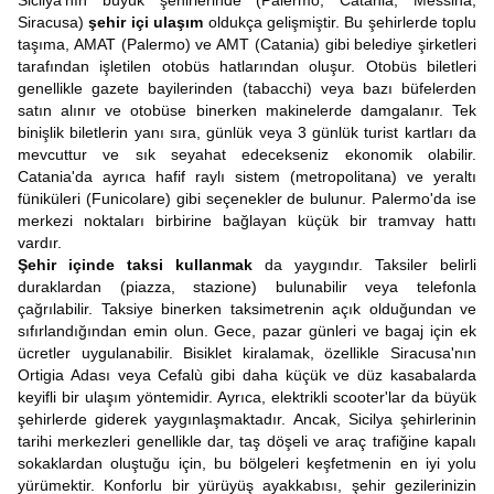
Sicilya'nın büyük şehirlerinde (Palermo, Catania, Messina,
Siracusa)
şehir içi ulaşım
oldukça gelişmiştir. Bu şehirlerde toplu
taşıma, AMAT (Palermo) ve AMT (Catania) gibi belediye şirketleri
tarafından işletilen otobüs hatlarından oluşur. Otobüs biletleri
genellikle gazete bayilerinden (tabacchi) veya bazı büfelerden
satın alınır ve otobüse binerken makinelerde damgalanır. Tek
binişlik biletlerin yanı sıra, günlük veya 3 günlük turist kartları da
mevcuttur ve sık seyahat edecekseniz ekonomik olabilir.
Catania'da ayrıca hafif raylı sistem (metropolitana) ve yeraltı
füniküleri (Funicolare) gibi seçenekler de bulunur. Palermo'da ise
merkezi noktaları birbirine bağlayan küçük bir tramvay hattı
vardır.
Şehir içinde taksi kullanmak
da yaygındır. Taksiler belirli
duraklardan (piazza, stazione) bulunabilir veya telefonla
çağrılabilir. Taksiye binerken taksimetrenin açık olduğundan ve
sıfırlandığından emin olun. Gece, pazar günleri ve bagaj için ek
ücretler uygulanabilir. Bisiklet kiralamak, özellikle Siracusa'nın
Ortigia Adası veya Cefalù gibi daha küçük ve düz kasabalarda
keyifli bir ulaşım yöntemidir. Ayrıca, elektrikli scooter'lar da büyük
şehirlerde giderek yaygınlaşmaktadır. Ancak, Sicilya şehirlerinin
tarihi merkezleri genellikle dar, taş döşeli ve araç trafiğine kapalı
sokaklardan oluştuğu için, bu bölgeleri keşfetmenin en iyi yolu
yürümektir. Konforlu bir yürüyüş ayakkabısı, şehir gezilerinizin