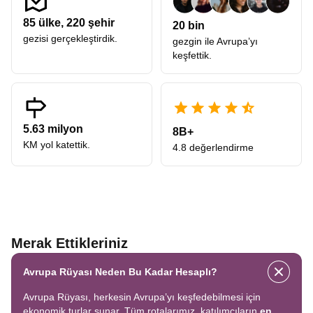
85
ülke,
220
şehir
20 bin
gezisi gerçekleştirdik.
gezgin ile Avrupa’yı
keşfettik.
5.63 milyon
8B+
KM yol katettik.
4.8 değerlendirme
Merak Ettikleriniz
Avrupa Rüyası Neden Bu Kadar Hesaplı?
Avrupa Rüyası, herkesin Avrupa’yı keşfedebilmesi için
ekonomik turlar sunar. Tüm rotalarımız, katılımcıların
en