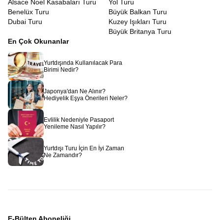
Alsace Noel Kasabaları Turu
Yol Turu
Benelüx Turu
Büyük Balkan Turu
Dubai Turu
Kuzey Işıkları Turu
Büyük Britanya Turu
En Çok Okunanlar
Yurtdışında Kullanılacak Para
Birimi Nedir?
Japonya'dan Ne Alınır?
Hediyelik Eşya Önerileri Neler?
Evlilik Nedeniyle Pasaport
Yenileme Nasıl Yapılır?
Yurtdışı Turu İçin En İyi Zaman
Ne Zamandır?
E-Bülten Aboneliği