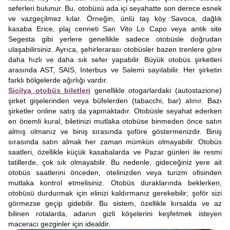
seferleri bulunur. Bu, otobüsü ada içi seyahatte son derece esnek
ve vazgeçilmez kılar. Örneğin, ünlü taş köy Savoca, dağlık
kasaba Erice, plaj cenneti San Vito Lo Capo veya antik site
Segesta gibi yerlere genellikle sadece otobüsle doğrudan
ulaşabilirsiniz. Ayrıca, şehirlerarası otobüsler bazen trenlere göre
daha hızlı ve daha sık sefer yapabilir. Büyük otobüs şirketleri
arasında AST, SAIS, Interbus ve Salemi sayılabilir. Her şirketin
farklı bölgelerde ağırlığı vardır.
Sicilya otobüs biletleri
genellikle otogarlardaki (autostazione)
şirket gişelerinden veya büfelerden (tabacchi, bar) alınır. Bazı
şirketler online satış da yapmaktadır. Otobüsle seyahat ederken
en önemli kural, biletinizi mutlaka otobüse binmeden önce satın
almış olmanız ve biniş sırasında şoföre göstermenizdir. Biniş
sırasında satın almak her zaman mümkün olmayabilir. Otobüs
saatleri, özellikle küçük kasabalarda ve Pazar günleri ile resmi
tatillerde, çok sık olmayabilir. Bu nedenle, gideceğiniz yere ait
otobüs saatlerini önceden, otelinizden veya turizm ofisinden
mutlaka kontrol etmelisiniz. Otobüs duraklarında beklerken,
otobüsü durdurmak için elinizi kaldırmanız gerekebilir; şoför sizi
görmezse geçip gidebilir. Bu sistem, özellikle kırsalda ve az
bilinen rotalarda, adanın gizli köşelerini keşfetmek isteyen
maceracı gezginler için idealdir.