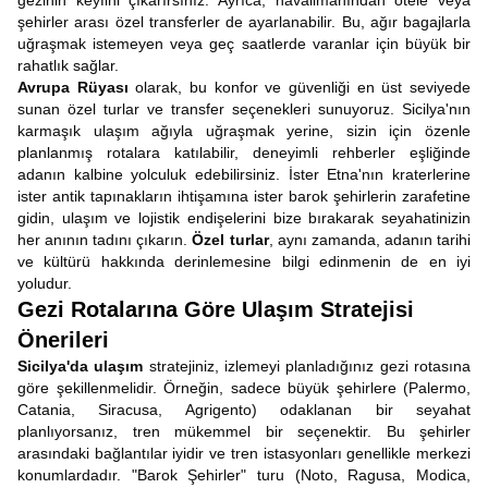
gezinin keyfini çıkarırsınız. Ayrıca, havalimanından otele veya
şehirler arası özel transferler de ayarlanabilir. Bu, ağır bagajlarla
uğraşmak istemeyen veya geç saatlerde varanlar için büyük bir
rahatlık sağlar.
Avrupa Rüyası
olarak, bu konfor ve güvenliği en üst seviyede
sunan özel turlar ve transfer seçenekleri sunuyoruz. Sicilya'nın
karmaşık ulaşım ağıyla uğraşmak yerine, sizin için özenle
planlanmış rotalara katılabilir, deneyimli rehberler eşliğinde
adanın kalbine yolculuk edebilirsiniz. İster Etna'nın kraterlerine
ister antik tapınakların ihtişamına ister barok şehirlerin zarafetine
gidin, ulaşım ve lojistik endişelerini bize bırakarak seyahatinizin
her anının tadını çıkarın.
Özel turlar
, aynı zamanda, adanın tarihi
ve kültürü hakkında derinlemesine bilgi edinmenin de en iyi
yoludur.
Gezi Rotalarına Göre Ulaşım Stratejisi
Önerileri
Sicilya'da ulaşım
stratejiniz, izlemeyi planladığınız gezi rotasına
göre şekillenmelidir. Örneğin, sadece büyük şehirlere (Palermo,
Catania, Siracusa, Agrigento) odaklanan bir seyahat
planlıyorsanız, tren mükemmel bir seçenektir. Bu şehirler
arasındaki bağlantılar iyidir ve tren istasyonları genellikle merkezi
konumlardadır. "Barok Şehirler" turu (Noto, Ragusa, Modica,