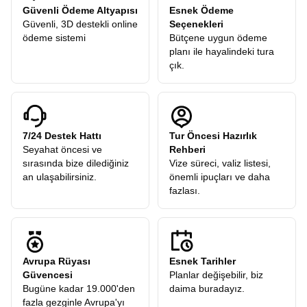
Güvenli Ödeme Altyapısı
Esnek Ödeme
Güvenli, 3D destekli online
Seçenekleri
ödeme sistemi
Bütçene uygun ödeme
planı ile hayalindeki tura
çık.
7/24 Destek Hattı
Tur Öncesi Hazırlık
Seyahat öncesi ve
Rehberi
sırasında bize dilediğiniz
Vize süreci, valiz listesi,
an ulaşabilirsiniz.
önemli ipuçları ve daha
fazlası.
Avrupa Rüyası
Esnek Tarihler
Güvencesi
Planlar değişebilir, biz
Bugüne kadar 19.000'den
daima buradayız.
fazla gezginle Avrupa'yı