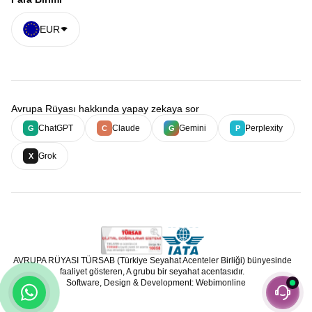
EUR
Avrupa Rüyası hakkında yapay zekaya sor
ChatGPT
Claude
Gemini
Perplexity
G
C
G
P
Grok
X
AVRUPA RÜYASI TÜRSAB (Türkiye Seyahat Acenteler Birliği) bünyesinde
faaliyet gösteren, A grubu bir seyahat acentasıdır.
Software, Design & Development: Webimonline