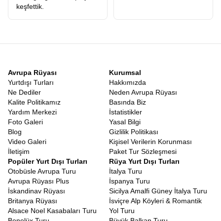
keşfettik.
Avrupa Rüyası
Kurumsal
Yurtdışı Turları
Hakkımızda
Ne Dediler
Neden Avrupa Rüyası
Kalite Politikamız
Basında Biz
Yardım Merkezi
İstatistikler
Foto Galeri
Yasal Bilgi
Blog
Gizlilik Politikası
Video Galeri
Kişisel Verilerin Korunması
İletişim
Paket Tur Sözleşmesi
Popüler Yurt Dışı Turları
Rüya Yurt Dışı Turları
Otobüsle Avrupa Turu
İtalya Turu
Avrupa Rüyası Plus
İspanya Turu
İskandinav Rüyası
Sicilya Amalfi Güney İtalya Turu
Britanya Rüyası
İsviçre Alp Köyleri & Romantik
Alsace Noel Kasabaları Turu
Yol Turu
Benelüx Turu
Büyük Balkan Turu