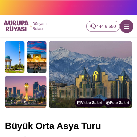
2026 turlarımız başladı hemen canlı takip edin.
Dünyanın
444 6 550
Rotası
Video Galeri
Foto Galeri
Büyük Orta Asya Turu