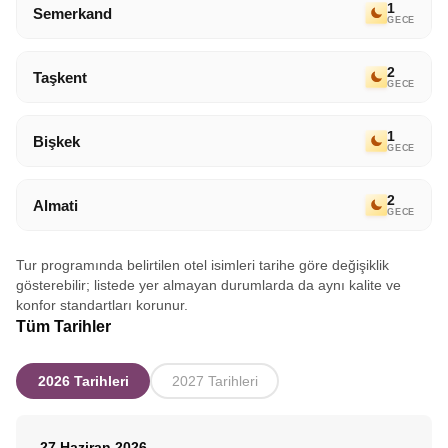
1
Semerkand
GECE
2
Taşkent
GECE
1
Bişkek
GECE
2
Almati
GECE
Tur programında belirtilen otel isimleri tarihe göre değişiklik
gösterebilir; listede yer almayan durumlarda da aynı kalite ve
konfor standartları korunur.
Tüm Tarihler
2026 Tarihleri
2027 Tarihleri
27 Haziran 2026