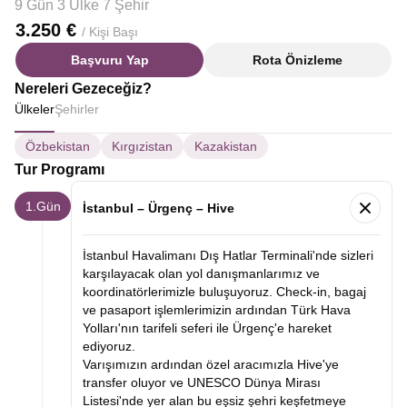
9 Gün 3 Ülke 7 Şehir
3.250 €
/ Kişi Başı
Başvuru Yap
Rota Önizleme
Nereleri Gezeceğiz?
Ülkeler
Şehirler
Özbekistan
Kırgızistan
Kazakistan
Tur Programı
1.Gün
İstanbul – Ürgenç – Hive
İstanbul Havalimanı Dış Hatlar Terminali'nde sizleri
karşılayacak olan yol danışmanlarımız ve
koordinatörlerimizle buluşuyoruz. Check-in, bagaj
ve pasaport işlemlerimizin ardından Türk Hava
Yolları'nın tarifeli seferi ile Ürgenç'e hareket
ediyoruz.
Varışımızın ardından özel aracımızla Hive'ye
transfer oluyor ve UNESCO Dünya Mirası
Listesi'nde yer alan bu eşsiz şehri keşfetmeye