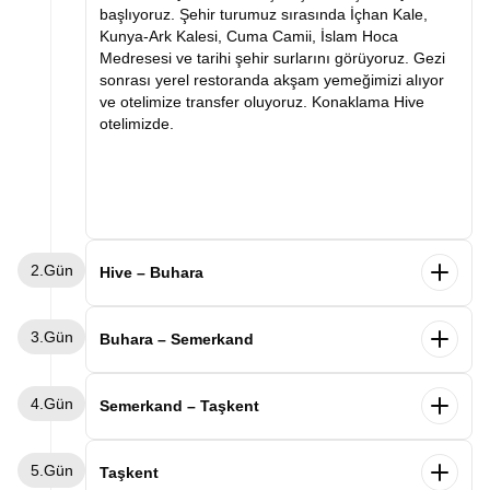
başlıyoruz. Şehir turumuz sırasında İçhan Kale,
Kunya-Ark Kalesi, Cuma Camii, İslam Hoca
Medresesi ve tarihi şehir surlarını görüyoruz. Gezi
sonrası yerel restoranda akşam yemeğimizi alıyor
ve otelimize transfer oluyoruz. Konaklama Hive
otelimizde.
2.Gün
Hive – Buhara
Sabah kahvaltımızın ardından Buhara'ya doğru
3.Gün
hareket ediyoruz. Varışımızla birlikte İpek Yolu'nun
Buhara – Semerkand
en önemli duraklarından biri olan Buhara'yı
keşfetmeye başlıyoruz. Şehir turumuz sırasında Ark
Sabah kahvaltımızın ardından Buhara keşfimize
4.Gün
Kalesi, Kalon Minaresi, Kalon Camii, Miri Arab
devam ediyoruz. Ünlü mutasavvıf Bahaddin
Semerkand – Taşkent
Medresesi, Lyabi Hauz Kompleksi ve tarihi çarşıları
Nakşibendi Türbesi'ni ziyaret ediyor, ardından
ziyaret ediyoruz. Tarihi dokusu ve etkileyici
Buhara Emirleri'nin yazlık sarayı olan Sitora-i Mohi
Sabah kahvaltımızın ardından Semerkand şehir
mimarisiyle büyüleyen Buhara gezimizin ardından
5.Gün
Hosa Sarayı'nı geziyoruz. Verilecek serbest
turumuza başlıyoruz. İlk durağımız Orta Asya'nın en
Taşkent