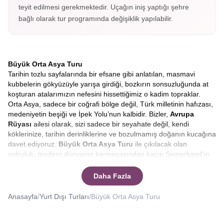
teyit edilmesi gerekmektedir. Uçağın iniş yaptığı şehre
bağlı olarak tur programında değişiklik yapılabilir.
Büyük Orta Asya Turu
Tarihin tozlu sayfalarında bir efsane gibi anlatılan, masmavi
kubbelerin gökyüzüyle yarışa girdiği, bozkırın sonsuzluğunda at
koşturan atalarımızın nefesini hissettiğimiz o kadim topraklar.
Orta Asya, sadece bir coğrafi bölge değil, Türk milletinin hafızası,
medeniyetin beşiği ve İpek Yolu’nun kalbidir. Bizler,
Avrupa
Rüyası
ailesi olarak, sizi sadece bir seyahate değil, kendi
köklerinize, tarihin derinliklerine ve bozulmamış doğanın kucağına
davet ediyoruz.
Büyük
Orta Asya Turu
ile çıkılacak olan
yolculuk, modern dünyanın karmaşasından kaçıp Semerkand’ın
çinilerinde huzuru, Tanrı Dağları’nın eteklerinde özgürlüğü
bulacağınız eşsiz bir serüven. Hayalinizdeki o mistik atmosferi
Daha Fazla
gerçeğe dönüştürmek için hazırladığımız
Kırgızistan,
Kazakistan, Özbekistan
rotasının, her adımda farklı bir hikâye,
Anasayfa
/
Yurt Dışı Turları
/
Büyük Orta Asya Turu
her şehirde farklı bir efsane sizi bekliyor.
Yüzyıllar boyunca tüccarların, seyyahların, orduların ve