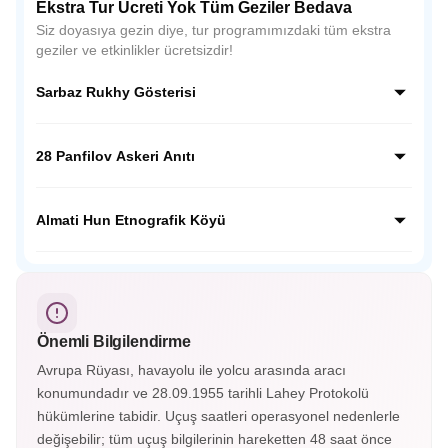
Ekstra Tur Ücreti Yok Tüm Geziler Bedava
Siz doyasıya gezin diye, tur programımızdaki tüm ekstra
geziler ve etkinlikler ücretsizdir!
Sarbaz Rukhy Gösterisi
Sarbaz Rukhy Gösterisi, Kazakistan’ın askeri disiplinini ve
ulusal ruhunu yansıtan etkileyici bir gösteridir. Askeri tören
28 Panfilov Askeri Anıtı
adımları, müzikler ve koreografilerle Kazak kahramanlık
kültürünü sahnede canlandırır.
28 Panfilov Askeri Anıtı, Almatı’daki Panfilov Parkı’nda yer
alır. II. Dünya Savaşı’nda Moskova savunmasında
Almati Hun Etnografik Köyü
kahramanca savaşan 28 askerin anısına yapılmış etkileyici
bir anıttır.
Almatı Hun Etnografik Köyü, Kazak kültürünü ve göçebe
yaşamını tanıtan açık hava müzesidir. Geleneksel yurtlar, el
sanatları gösterileri ve halk danslarıyla Orta Asya tarihine
yolculuk sunar.
Önemli Bilgilendirme
Avrupa Rüyası, havayolu ile yolcu arasında aracı
konumundadır ve 28.09.1955 tarihli Lahey Protokolü
hükümlerine tabidir. Uçuş saatleri operasyonel nedenlerle
değişebilir; tüm uçuş bilgilerinin hareketten 48 saat önce