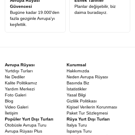
Avrupa Rüyası
Esnek Tarihler
Ödediğiniz ücretin karşılığını, konforlu otellerde, leziz yemeklerde
Güvencesi
Planlar değişebilir, biz
ve en önemlisi ömür boyu unutamayacağınız anılarda fazlasıyla
Bugüne kadar 19.000'den
daima buradayız.
alacağınızı garanti ediyoruz.
fazla gezginle Avrupa'yı
Uygun Fiyatlı Orta Asya Turu
keşfettik.
Kaliteden ödün vermeden ekonomik bir seyahat planlamak
herkesin hakkıdır. Piyasadaki pek çok alternatifin aksine, gizli
maliyetlerden arındırılmış, şeffaf ve
Uygun Fiyatlı Orta Asya
Turu
seçeneklerimizle, bu coğrafyayı herkesin görebilmesini
amaçlıyoruz. Asya’nın mistik havasını solumak için servet
harcamanıza gerek yok. Doğru planlama, güçlü yerel bağlantılar
ve profesyonel operasyon yönetimimiz sayesinde, maliyetleri
Avrupa Rüyası
Kurumsal
minimize ederek bu avantajı doğrudan misafirlerimize
Yurtdışı Turları
Hakkımızda
yansıtıyoruz. Böylece rüya gibi bir tatil, ulaşılabilir bir gerçek
Ne Dediler
Neden Avrupa Rüyası
haline geliyor.
Kalite Politikamız
Basında Biz
9 Günlük Orta Asya Turu
Yardım Merkezi
İstatistikler
Modern yaşamın en büyük sorunu zamansızlıktır. Bu yüzden
Foto Galeri
Yasal Bilgi
programımızı, katılımcılarımızın kısıtlı zamanlarında maksimum
Blog
Gizlilik Politikası
yeri görebilecekleri şekilde optimize ettik.
Orta Asya Turu 9 Gün
Video Galeri
Kişisel Verilerin Korunması
süren bu dopdolu programda, tek bir dakikanız bile boşa geçmez.
İletişim
Paket Tur Sözleşmesi
Her günün planı, yorucu olmayan ama bir o kadar da doyurucu
Popüler Yurt Dışı Turları
Rüya Yurt Dışı Turları
bir tempoda hazırlanmıştır. 9 günün sonunda geriye dönüp
Otobüsle Avrupa Turu
İtalya Turu
baktığınızda, sanki aylardır oradaymışsınız gibi derin bir bağ
Avrupa Rüyası Plus
İspanya Turu