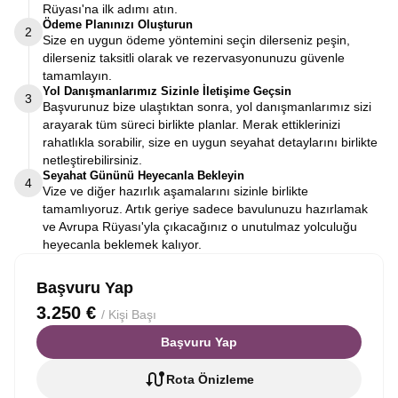
Rüyası'na ilk adımı atın.
Ödeme Planınızı Oluşturun
2
Size en uygun ödeme yöntemini seçin dilerseniz peşin,
dilerseniz taksitli olarak ve rezervasyonunuzu güvenle
tamamlayın.
Yol Danışmanlarımız Sizinle İletişime Geçsin
3
Başvurunuz bize ulaştıktan sonra, yol danışmanlarımız sizi
arayarak tüm süreci birlikte planlar. Merak ettiklerinizi
rahatlıkla sorabilir, size en uygun seyahat detaylarını birlikte
netleştirebilirsiniz.
Seyahat Gününü Heyecanla Bekleyin
4
Vize ve diğer hazırlık aşamalarını sizinle birlikte
tamamlıyoruz. Artık geriye sadece bavulunuzu hazırlamak
ve Avrupa Rüyası'yla çıkacağınız o unutulmaz yolculuğu
heyecanla beklemek kalıyor.
Başvuru Yap
3.250 €
/ Kişi Başı
Başvuru Yap
Rota Önizleme