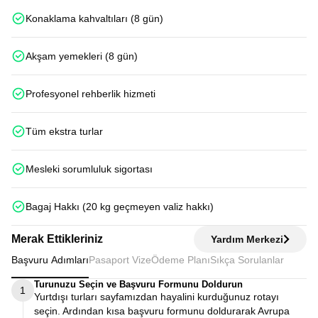
Konaklama kahvaltıları (8 gün)
Akşam yemekleri (8 gün)
Profesyonel rehberlik hizmeti
Tüm ekstra turlar
Mesleki sorumluluk sigortası
Bagaj Hakkı (20 kg geçmeyen valiz hakkı)
Merak Ettikleriniz
Yardım Merkezi
Başvuru Adımları
Pasaport Vize
Ödeme Planı
Sıkça Sorulanlar
Turunuzu Seçin ve Başvuru Formunu Doldurun
1
Yurtdışı turları sayfamızdan hayalini kurduğunuz rotayı
seçin. Ardından kısa başvuru formunu doldurarak Avrupa