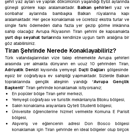
şehri yaz ayları ve yaprak dökümünün yaşandığı Eylül aylarında
güneşli günlere kapı aralamaktadır.
Balkan şehirleri
yaz ve
sonbahar aylarında bambaşka Balkan rüyalarına kapı
aralamaktadır. Her gece konaklamalı ve ücretsiz ekstra turlar ve
single farkı ödemeden daha fazla yer gezip görme imkânına
sahip olacağız Avrupa Rüyasının Tiran şehrini de kapsamakta
yurt dışı seyahat turları
nda kendinize uygun tarih aralığına bir
göz atabilirsiniz.
Tiran Şehrinde Nerede Konaklayabiliriz?
Türk vatandaşlarından vize talep etmemekte Avrupa şehirleri
arasında yer almakta dünyanın en ucuz 10 şehrinden Tiran,
Adriyatik Denizi
kıyısında yemyeşil
Dajti Dağları
gölgesinde
eşsiz bir coğrafyaya ev sahipliği yapmaktadır. Sizlerde Balkan
topraklarında gençlik ateşinin yandığı “
Avrupa Gençlik
Başkenti
” Tiran şehrinde konaklamak istiyorsanız;
En popüler bölge Tiran şehir merkezi,
Yemyeşil coğrafyası ve turistik mekânlarıyla Blloku bölgesi,
Sakin konaklama arayanlara Qyteti Studenti bölgesi,
Üniversite öğrencilerine hizmet vermekte Komuna E Parisit
bölgesi,
Alışveriş ve eğlencenin adresi Don Bosco bölgesi
konaklamak için Tiran şehrinde en ideal bölgeler olup birçok