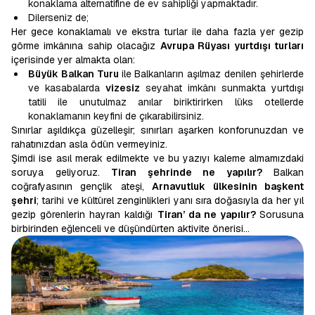
konaklama alternatifine de ev sahipliği yapmaktadır.
Dilerseniz de;
Her gece konaklamalı ve ekstra turlar ile daha fazla yer gezip
görme imkânına sahip olacağız
Avrupa Rüyası yurtdışı turları
içerisinde yer almakta olan:
Büyük Balkan Turu
ile Balkanların aşılmaz denilen şehirlerde
ve kasabalarda
vizesiz
seyahat imkânı sunmakta yurtdışı
tatili ile unutulmaz anılar biriktirirken lüks otellerde
konaklamanın keyfini de çıkarabilirsiniz.
Sınırlar aşıldıkça güzelleşir; sınırları aşarken konforunuzdan ve
rahatınızdan asla ödün vermeyiniz.
Şimdi ise asıl merak edilmekte ve bu yazıyı kaleme almamızdaki
soruya geliyoruz.
Tiran şehrinde ne yapılır?
Balkan
coğrafyasının gençlik ateşi,
Arnavutluk ülkesinin başkent
şehri
; tarihi ve kültürel zenginlikleri yanı sıra doğasıyla da her yıl
gezip görenlerin hayran kaldığı
Tiran’ da ne yapılır?
Sorusuna
birbirinden eğlenceli ve düşündürten aktivite önerisi…