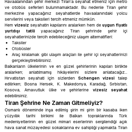
Havaalanından şehir merkezi Tiran’a seyahat etmeniz için metro
ve otobüs seferleri bulunmamaktadır. Bu nedenle Tiran şehir
merkezine yapacağınız seyahatlerde havaalanındaki yolcu
servilerini veya taksileri tercih etmeniz mümkün.
Hem
vizesiz
seyahatin kapılarını aralarken hem de
uygun fiyatlı
yurtdışı tatili
yapacağınız Tiran şehrinde şehir içi
seyahatlerinizde tercih edebileceğiniz ulaşım alternatifleri:
Taksiler
Otobüsler
Araç kiralamak gibi ulaşım araçları ile şehir içi seyahatlerinizi
gerçekleştirebilirsiniz.
Balkanların ülkelerinin ve en güzel şehirlerinin kapıları birlikte
aralarken; anlatılmamış hikâyelerini sizlere anlatacağız…
Hırvatistan seyahati için sizlerden
Schengen vizesi
talep
edilirken; Bosna Hersek, K. Makedonya, Karadağ, Sırbistan,
Kosova, Arnavutluk ülke ve şehirlerine
vizesiz seyahat
edebilirsiniz.
Tiran
Şehrine Ne Zaman Gitmeliyiz?
Osmanlı döneminde inşa edilmiş şirin mi şirin bir kasaba iken
yüzyıllık tarihi birikimi ile Balkan topraklarında Türk
medeniyetlerinin en güzel mimari eserlerinin sergilendiği açık
hava sanat müzayedesi sokaklarına ev sahipliği yapmakta Tiran