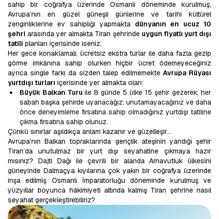
sahip bir coğrafya üzerinde Osmanlı döneminde kurulmuş;
Avrupa’nın en güzel güneşli günlerine ve tarihi kültürel
zenginliklerine ev sahipliği yapmakta
dünyanın en ucuz 10
şehri
arasında yer almakta Tiran şehrinde
uygun fiyatlı yurt dışı
tatili
planları içerisinde iseniz;
Her gece konaklamalı, ücretsiz ekstra turlar ile daha fazla gezip
görme imkânına sahip olurken hiçbir ücret ödemeyeceğiniz
ayrıca single farkı da sizden talep edilmemekte
Avrupa Rüyası
yurtdışı turları
içerisinde yer almakta olan:
Büyük Balkan Turu
ile 8 günde 5 ülke 15 şehir gezerek; her
sabah başka şehirde uyanacağız; unutamayacağınız ve daha
önce deneyimleme fırsatına sahip olmadığınız yurtdışı tatiline
çıkma fırsatına sahip olunuz.
Çünkü sınırlar aşıldıkça anlam kazanır ve güzelleşir…
Avrupa’nın Balkan topraklarında gençlik ateşinin yandığı şehir
Tiran’da unutulmaz bir yurt dışı seyahatine çıkmaya hazır
mısınız? Dajti Dağı ile çevrili bir alanda Arnavutluk ülkesini
güneyinde Dalmaçya kıyılarına çok yakın bir coğrafya üzerinde
inşa edilmiş Osmanlı İmparatorluğu döneminde kurulmuş ve
yüzyıllar boyunca hâkimiyeti altında kalmış Tiran şehrine nasıl
seyahat gerçekleştirebiliriz?