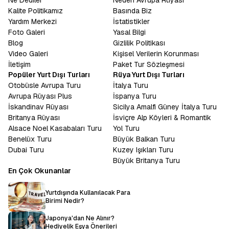
Ne Dediler
Neden Avrupa Rüyası
Kalite Politikamız
Basında Biz
Yardım Merkezi
İstatistikler
Foto Galeri
Yasal Bilgi
Blog
Gizlilik Politikası
Video Galeri
Kişisel Verilerin Korunması
İletişim
Paket Tur Sözleşmesi
Popüler Yurt Dışı Turları
Rüya Yurt Dışı Turları
Otobüsle Avrupa Turu
İtalya Turu
Avrupa Rüyası Plus
İspanya Turu
İskandinav Rüyası
Sicilya Amalfi Güney İtalya Turu
Britanya Rüyası
İsviçre Alp Köyleri & Romantik
Alsace Noel Kasabaları Turu
Yol Turu
Benelüx Turu
Büyük Balkan Turu
Dubai Turu
Kuzey Işıkları Turu
Büyük Britanya Turu
En Çok Okunanlar
Yurtdışında Kullanılacak Para
Birimi Nedir?
Japonya'dan Ne Alınır?
Hediyelik Eşya Önerileri