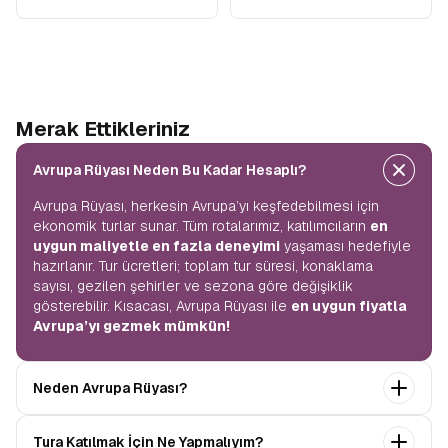
Merak Ettikleriniz
Avrupa Rüyası Neden Bu Kadar Hesaplı?
Avrupa Rüyası, herkesin Avrupa’yı keşfedebilmesi için
ekonomik turlar sunar. Tüm rotalarımız, katılımcıların
en
uygun maliyetle en fazla deneyimi
yaşaması hedefiyle
hazırlanır. Tur ücretleri; toplam tur süresi, konaklama
sayısı, gezilen şehirler ve sezona göre değişiklik
gösterebilir. Kısacası, Avrupa Rüyası ile
en uygun fiyatla
Avrupa’yı gezmek mümkün!
Neden Avrupa Rüyası?
Avrupa Rüyası ile ekonomik bir şekilde
tek seferde
Tura Katılmak İçin Ne Yapmalıyım?
birçok ülkeyi
keşfedin! Ekstra tur ücreti yok, tüm geziler