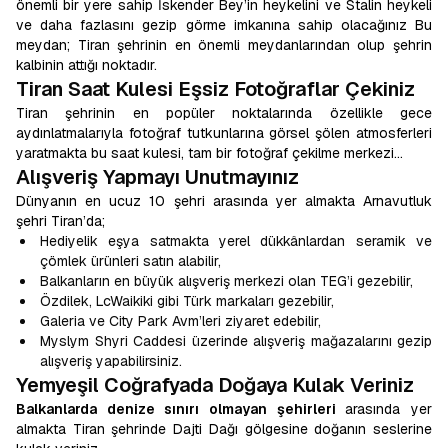
önemli bir yere sahip İskender Bey’in heykelini ve Stalin heykeli
ve daha fazlasını gezip görme imkanına sahip olacağınız Bu
meydan; Tiran şehrinin en önemli meydanlarından olup şehrin
kalbinin attığı noktadır.
Tiran Saat Kulesi Eşsiz Fotoğraflar Çekiniz
Tiran şehrinin en popüler noktalarında özellikle gece
aydınlatmalarıyla fotoğraf tutkunlarına görsel şölen atmosferleri
yaratmakta bu saat kulesi, tam bir fotoğraf çekilme merkezi…
Alışveriş Yapmayı Unutmayınız
Dünyanın en ucuz 10 şehri arasında yer almakta Arnavutluk
şehri Tiran’da;
Hediyelik eşya satmakta yerel dükkânlardan seramik ve
çömlek ürünleri satın alabilir,
Balkanların en büyük alışveriş merkezi olan TEG’i gezebilir,
Özdilek, LcWaikiki gibi Türk markaları gezebilir,
Galeria ve City Park Avm’leri ziyaret edebilir,
Myslym Shyri Caddesi üzerinde alışveriş mağazalarını gezip
alışveriş yapabilirsiniz.
Yemyeşil Coğrafyada Doğaya Kulak Veriniz
Balkanlarda denize sınırı olmayan şehirleri
arasında yer
almakta Tiran şehrinde Dajti Dağı gölgesine doğanın seslerine