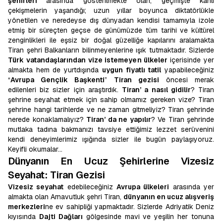
şehirleri
arasında gösterilmekte olan; geçmişte kanlı
çekişmelerin yaşandığı; uzun yıllar boyunca diktatörlükle
yönetilen ve neredeyse dış dünyadan kendisi tamamıyla izole
etmiş bir süreçten geçse de günümüzde tüm tarihi ve kültürel
zenginlikleri ile eşsiz bir doğal güzelliğe kapılarını aralamakta
Tiran şehri Balkanların bilinmeyenlerine ışık tutmaktadır. Sizlerde
Türk vatandaşlarından vize istemeyen ülkeler
içerisinde yer
almakta hem de yurtdışında
uygun fiyatlı tatil
yapabileceğiniz
“
Avrupa Gençlik Başkenti
”
Tiran gezisi
öncesi merak
edilenleri biz sizler için araştırdık.
Tiran’ a nasıl gidilir
? Tiran
şehrine seyahat etmek için sahip olmamız gereken vize? Tiran
şehrine hangi tarihlerde ve ne zaman gitmeliyiz? Tiran şehrinde
nerede konaklamalıyız?
Tiran’ da ne yapılır
? Ve Tiran şehrinde
mutlaka tadına bakmanızı tavsiye ettiğimiz lezzet serüvenini
kendi deneyimlerimiz ışığında sizler ile bugün paylaşıyoruz.
Keyifli okumalar…
Dünyanın En Ucuz Şehirlerine Vizesiz
Seyahat: Tiran Gezisi
Vizesiz seyahat
edebileceğiniz
Avrupa ülkeleri
arasında yer
almakta olan Arnavutluk şehri Tiran,
dünyanın en ucuz alışveriş
merkezleri
ne ev sahipliği yapmaktadır. Sizlerde Adriyatik Deniz
kıyısında
Dajti Dağları
gölgesinde mavi ve yeşilin her tonuna