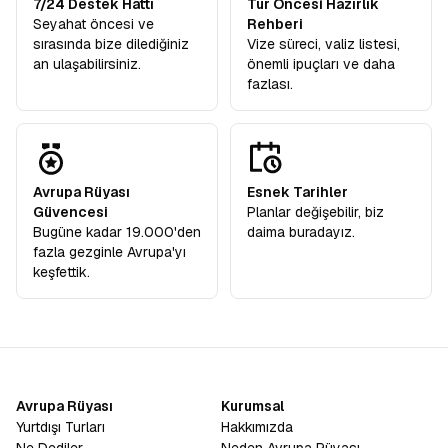
7/24 Destek Hattı
Tur Öncesi Hazırlık
Seyahat öncesi ve
Rehberi
sırasında bize dilediğiniz
Vize süreci, valiz listesi,
an ulaşabilirsiniz.
önemli ipuçları ve daha
fazlası.
Avrupa Rüyası
Esnek Tarihler
Güvencesi
Planlar değişebilir, biz
Bugüne kadar 19.000'den
daima buradayız.
fazla gezginle Avrupa'yı
keşfettik.
Avrupa Rüyası
Kurumsal
Yurtdışı Turları
Hakkımızda