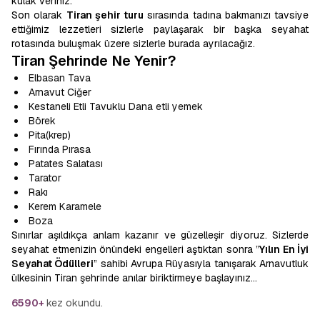
kulak veriniz.
Son olarak
Tiran şehir turu
sırasında tadına bakmanızı tavsiye
ettiğimiz lezzetleri sizlerle paylaşarak bir başka seyahat
rotasında buluşmak üzere sizlerle burada ayrılacağız.
Tiran Şehrinde Ne Yenir?
Elbasan Tava
Arnavut Ciğer
Kestaneli Etli Tavuklu Dana etli yemek
Börek
Pita(krep)
Fırında Pırasa
Patates Salatası
Tarator
Rakı
Kerem Karamele
Boza
Sınırlar aşıldıkça anlam kazanır ve güzelleşir diyoruz. Sizlerde
seyahat etmenizin önündeki engelleri aştıktan sonra ”
Yılın En İyi
Seyahat Ödülleri
” sahibi Avrupa Rüyasıyla tanışarak Arnavutluk
ülkesinin Tiran şehrinde anılar biriktirmeye başlayınız…
6590+
kez okundu.