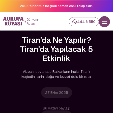
2026 turlarımız başladı hemen canlı takip edin.
Dünyanın
444 6 550
Rotası
Tiran’da Ne Yapılır?
Tiran’da Yapılacak 5
Etkinlik
Vizesiz seyahatle Balkanların incisi Tiran’ı
keşfedin, tarih, doğa ve lezzet dolu bir rota!
27 Ekim 2025
Bu yazıyı paylaş: