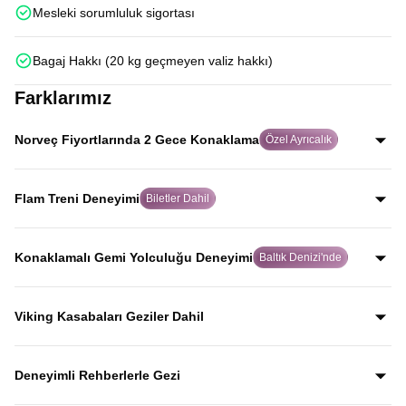
Mesleki sorumluluk sigortası
Bagaj Hakkı (20 kg geçmeyen valiz hakkı)
Farklarımız
Norveç Fiyortlarında 2 Gece Konaklama
Özel Ayrıcalık
Birçok turda fiyortlar sadece uzaktan görülürken, Avrupa
Rüyası’nda Norveç fiyortlarını yakından keşfeder ve
Flam Treni Deneyimi
Biletler Dahil
Hardanger Fiyordu kıyısındaki Ulvik’te 2 gece
Dünyanın en ünlü tren yolculuklarından biri olan Flåm
konaklarsınız.
Treni için biletleri misafirlerimiz adına alıyor, bu eşsiz
Konaklamalı Gemi Yolculuğu Deneyimi
Baltık Denizi'nde
deneyimi hiçbir zahmete girmeden yaşamalarını
Baltık Denizi’nde binlerce adanın arasından ilerleyen
sağlıyoruz.
cruise gemisinde, 2 kişilik kamaralarda konaklayarak
Viking Kasabaları Geziler Dahil
keyifli bir yolculuk yaşarsınız.
İskandinav tarihine yön veren Viking kültürünü yansıtan
kasabaları, rehber anlatımlarıyla keşfederek bölgenin
Deneyimli Rehberlerle Gezi
geçmişine yakından tanıklık edersiniz.
Yıllardır bu tur rotasını birebir uygulayan ve deneyimleyen