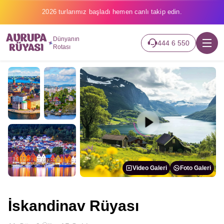
2026 turlarımız başladı hemen canlı takip edin.
Dünyanın
444 6 550
Rotası
Video Galeri
Foto Galeri
İskandinav Rüyası