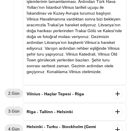
işlemlerinin tamamlanması. Ardından Türk Hava
Yolları’nın İstanbul-Vilnius tarifeli uçuşu ile
İskandinav ve Kuzey Avrupa turumuz başlıyor.
Vilnius Havalimanına vardıktan sonra bizi bekleyen
aracımızla Trakai’ye hareket ediyoruz. Litvanya’nın
doğa harikası yerlerinden Trakai Gölü ve Kalesi’nde
doğa ve fotoğraf molası veriyoruz. Gezimizin
ardından Litvanya’nın başkenti Vilnius’a hareket
ediyoruz. Varışın ardından rehber eşliğinde Vilnius
şehir turu yapıyoruz. Vilnius Katedrali, Vilnius Old
Town görülecek yerlerden bazıları. Şehir turu
sonrası serbest zaman. Gezinin ardından otele
geçiyoruz. Konaklama Vilnius otelimizde.
2.Gün
Vilnius - Haçlar Tepesi - Riga
Sabah kahvaltının ardından otelden ayrılış
3.Gün
Letonya’nın başkenti Riga’ya hareket ediyoruz.
Riga - Tallinn - Helsinki
Yolculuğumuzda sizleri dünyanın en ilginç
noktalarından Haçlar Tepesine getireceğiz. Binlerce
Sabah kahvaltının ardından otelden ayrılış
Helsinki - Turku - Stockholm (Gemi
4.Gün
haçın bir araya gelmesiyle oluşan ve Litvanyalılar
Estonya’nın başkenti Tallinn’e hareket ediyoruz.