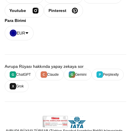
Youtube
Pinterest
Para Birimi
EUR
Avrupa Rüyası hakkında yapay zekaya sor
ChatGPT
Claude
Gemini
Perplexity
G
C
G
P
Grok
X