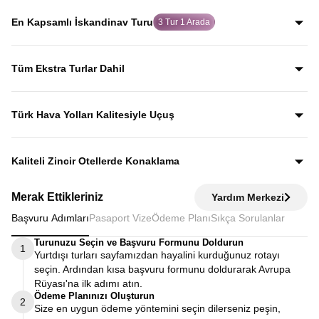
rehberler eşliğinde gezerek; şehirleri sadece görmekle
En Kapsamlı İskandinav Turu
3 Tur 1 Arada
kalmaz, anlatımlarla şehirleri dolu dolu keşfedersiniz.
Baltık Ülkeleri, Norveç Fiyortları ve İskandinav
başkentlerini tek programda birleştiren, 3 turu bir arada
Tüm Ekstra Turlar Dahil
sunan dolu dolu bir Kuzey Avrupa rotası.
Yola çıktığınızda sürpriz ödemelerle karşılaşmazsınız.
Ekstra tur ücreti alınmaz; programda yer alan tüm geziler
Türk Hava Yolları Kalitesiyle Uçuş
fiyata dahildir.
Dünyanın en iyi havayollarından biri olan Türk Hava
Yolları’nın konforu ve hizmet kalitesiyle seyahat edersiniz.
Kaliteli Zincir Otellerde Konaklama
Diğer turlarda şehirden 20–30 km uzaktaki otellerde
Merak Ettikleriniz
Yardım Merkezi
kalınırken, Avrupa Rüyası’nda merkeze yakın kaliteli zincir
Başvuru Adımları
Pasaport Vize
Ödeme Planı
Sıkça Sorulanlar
otellerde konaklayarak zamanınızı verimli kullanırsınız.
Turunuzu Seçin ve Başvuru Formunu Doldurun
1
Yurtdışı turları sayfamızdan hayalini kurduğunuz rotayı
seçin. Ardından kısa başvuru formunu doldurarak Avrupa
Rüyası'na ilk adımı atın.
Ödeme Planınızı Oluşturun
2
Size en uygun ödeme yöntemini seçin dilerseniz peşin,