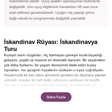
hükümlerine tabidir. Uçuş saatleri operasyonel nedenlerle
değişebilir; tüm uçuş bilgilerinin hareketten 48 saat önce
teyit edilmesi gerekmektedir. Uçağın iniş yaptığı şehre
bağlı olarak tur programında değişiklik yapılabilir.
İskandinav Rüyası: İskandinavya
Turu
Kuzeyin serin rüzgârları, hiç batmayan güneşin kızıla boyadığı
gökyüzü, yeşilin ve mavinin en dramatik dansıdır. Bir seyahatten
çok daha fazlasını, bir yaşam deneyimini ifade eden kuzey
toprakları, her gezginin hayallerini süsleyen o eşsiz coğrafyadır.
Hayatınızda bir kez olsun görmeniz gereken bu diyarlara yapılan
yolculuk, sıradan bir tatil değil, ruhunuzu yenileyen bir keşiftir.
Tam da bu noktada, hayallerinizi gerçeğe dönüştürmek için
Avrupa Rüyası devreye giriyor. Sektördeki tecrübesi,
katılımcılarına sunduğu ekstra turlar dahil konsepti ve konforlu
Daha Fazla
seyahat anlayışıyla firmamız, sizi bu masalsı coğrafyayı
keşfetmeye davet ediyor. Eğer aklınızda kusursuz bir
İskandinavya Turu
planı varsa, doğru adrestesiniz.