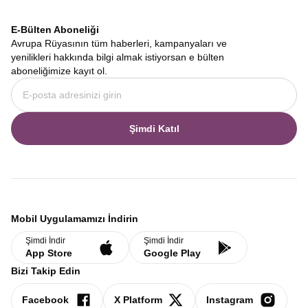
firmamız, size sadece bir gezi değil, ömür boyu anlatacağınız bir
hikaye vaat ediyor. Fiyortların derin sessizliğinden Baltık
E-Bülten Aboneliği
başkentlerinin cıvıl cıvıl meydanlarına, gemi yolculuklarının
Avrupa Rüyasının tüm haberleri, kampanyaları ve
romantizminden otobüs yolculuklarının panoramik keyfine kadar
yenilikleri hakkında bilgi almak istiyorsan e bülten
her anı dolu dolu yaşamak için
Avrupa Rüyası
doğru tercihtir.
aboneliğimize kayıt ol.
İskandinav Turları
,
Norveç Fiyortları Turu
,
İskandinavya Tur
Fiyatları
ve aklınıza takılan diğer tüm detaylar için web sitemizi
inceleyebilir, hayalinizdeki rotayı bugün planlamaya
başlayabilirsiniz.
Şimdi Katıl
Mobil Uygulamamızı İndirin
Şimdi İndir
Şimdi İndir
App Store
Google Play
Bizi Takip Edin
Facebook
X Platform
Instagram