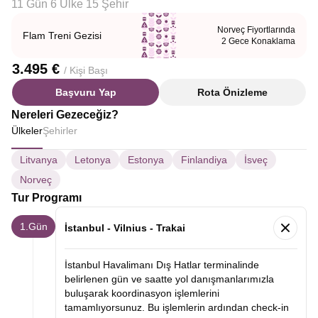
11 Gün 6 Ülke 15 Şehir
Norveç Fiyortlarında
Flam Treni Gezisi
2 Gece Konaklama
3.495 €
/ Kişi Başı
Başvuru Yap
Rota Önizleme
Nereleri Gezeceğiz?
Ülkeler
Şehirler
Litvanya
Letonya
Estonya
Finlandiya
İsveç
Norveç
Tur Programı
1.Gün
İstanbul - Vilnius - Trakai
İstanbul Havalimanı Dış Hatlar terminalinde
belirlenen gün ve saatte yol danışmanlarımızla
buluşarak koordinasyon işlemlerini
tamamlıyorsunuz. Bu işlemlerin ardından check-in