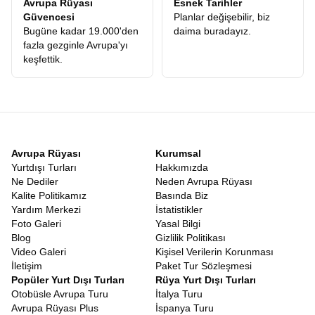
Avrupa Rüyası
Esnek Tarihler
gördüğünüzde, bir güne ne kadar çok anı sığdırabildiğinize
Güvencesi
Planlar değişebilir, biz
şaşıracaksınız.
Bugüne kadar 19.000'den
daima buradayız.
En Uygun İskandinavya Turları
fazla gezginle Avrupa'yı
Seyahat planlarken uygun fiyat kavramı bazen yanıltıcı olabilir. En
keşfettik.
ucuz tur, her zaman en avantajlı tur değildir. Kötü oteller, eski
otobüsler veya sürekli ekstra para isteyen rehberler tatilinizi
kâbusa çevirebilir. Bu yüzden
En Uygun İskandinavya Turları
,
fiyat ile sunulan hizmetin kalitesinin dengelendiği turlardır. Avrupa
Rüyası, sunduğu hizmet kalitesine oranla piyasadaki
Ekonomik
İskandinavya Turları
kategorisinde lider konumdadır. Ekonomik
Avrupa Rüyası
Kurumsal
olmamızın sebebi hizmetten kısmamız değil, operasyonel
Yurtdışı Turları
Hakkımızda
gücümüz ve katılımcılarımıza sunduğumuz her şey dahil ekstra
Ne Dediler
Neden Avrupa Rüyası
turlar avantajıdır. Başka bir firmayla gittiğinizde, turun üzerine
Kalite Politikamız
Basında Biz
ekleyeceğiniz ekstra tur maliyetleri, Avrupa Rüyasında fiyata
Yardım Merkezi
İstatistikler
dahildir. Bu matematik yapıldığında, aslında en lüks hizmeti en
Foto Galeri
Yasal Bilgi
ulaşılabilir rakamlara aldığınızı göreceksiniz.
Kuzey Avrupa Tur
Blog
Gizlilik Politikası
Fiyatları
karşılaştırması yaparken, mutlaka fiyata dahil olan
Video Galeri
Kişisel Verilerin Korunması
hizmetleri kalem kalem incelemelisiniz.
İskandinavya En İyi Turlar
İletişim
Paket Tur Sözleşmesi
Popüler Yurt Dışı Turları
Rüya Yurt Dışı Turları
Gezgin yorumları, sosyal medya geri dönüşleri ve tekrar eden
Otobüsle Avrupa Turu
İtalya Turu
müşteri oranı. Tüm bu veriler gösteriyor ki
İskandinavya En İyi
Avrupa Rüyası Plus
İspanya Turu
Turlar
listesinde Avrupa Rüyası her zaman zirveye oynamaktadır.