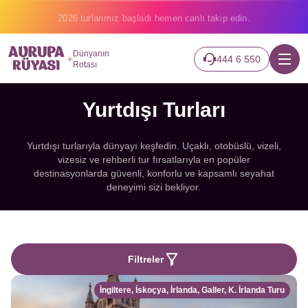
Binlerce gezginin hayali gerçek oluyor.
Dünyanın
444 6 550
Rotası
Yurtdışı Turları
Yurtdışı turlarıyla dünyayı keşfedin. Uçaklı, otobüslü, vizeli,
vizesiz ve rehberli tur fırsatlarıyla en popüler
destinasyonlarda güvenli, konforlu ve kapsamlı seyahat
deneyimi sizi bekliyor.
Filtreler
İngiltere, İskoçya, İrlanda, Galler, K. İrlanda Turu