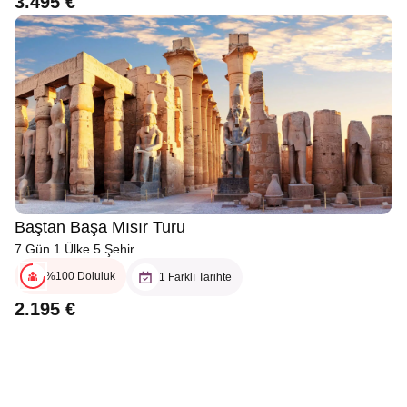
3.495 €
Baştan Başa Mısır Turu
7 Gün 1 Ülke 5 Şehir
%100 Doluluk
1 Farklı Tarihte
2.195 €