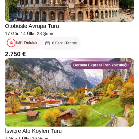
Otobüsle Avrupa Turu
17 Gün 14 Ülke 28 Şehir
%91 Doluluk
8 Farklı Tarihte
2.750 €
Bernina Ekpresi Tren Yolculuğu
İsviçre Alp Köyleri Turu
7 Gün 1 Ülke 16 Şehir