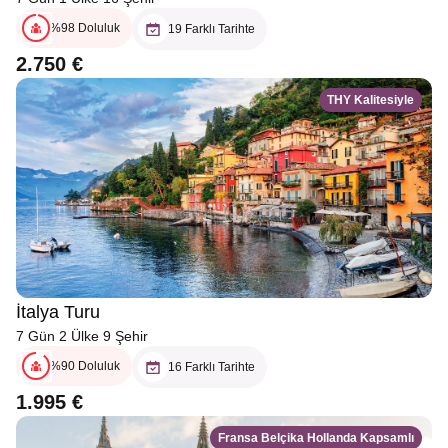
%98 Doluluk
19 Farklı Tarihte
2.750 €
THY Kalitesiyle
İtalya Turu
7 Gün 2 Ülke 9 Şehir
%90 Doluluk
16 Farklı Tarihte
1.995 €
Fransa Belçika Hollanda Kapsamlı