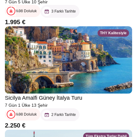
7 Gün 5 Ülke 10 Şehir
%98 Doluluk
3 Farklı Tarihte
1.995 €
THY Kalitesiyle
Sicilya Amalfi Güney İtalya Turu
7 Gün 1 Ülke 13 Şehir
%98 Doluluk
2 Farklı Tarihte
2.250 €
Tüm Ekstra Turlar Dahil