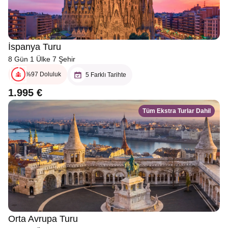
İspanya Turu
8 Gün 1 Ülke 7 Şehir
%97 Doluluk
5 Farklı Tarihte
1.995 €
Tüm Ekstra Turlar Dahil
Orta Avrupa Turu