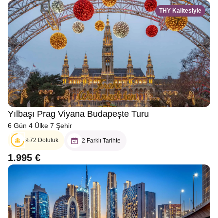
THY Kalitesiyle
Yılbaşı Prag Viyana Budapeşte Turu
6 Gün 4 Ülke 7 Şehir
%72 Doluluk
2 Farklı Tarihte
1.995 €