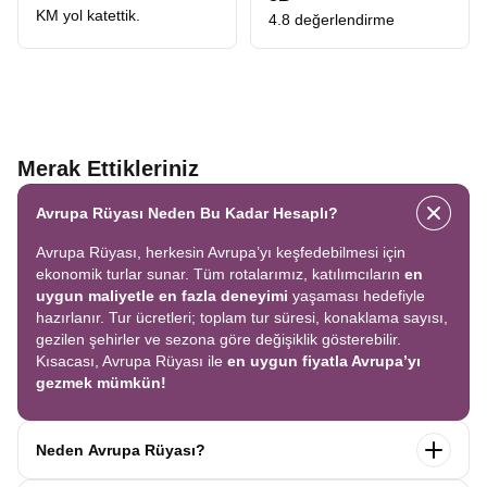
keşfetmenin en keyifli yoludur. Her gece konaklamalı bu
KM yol katettik.
4.8 değerlendirme
özel turda Roma, Venedik, Paris, Brugge, Amsterdam gibi
Avrupa'nın ikon şehirlerini tek bir rotada gezersiniz.
Ekonomik Avrupa turu
arayan gezginler için ise büyük
avantaj sağlar; çünkü aynı programda
Benelux, İtalya ve
Merak Ettikleriniz
Alsace Kasabaları
rotalarını birleştirerek üç turu tek
seferde yaşama imkânı sunar. İlk kez yurtdışına çıkacaklar
Avrupa Rüyası Neden Bu Kadar Hesaplı?
için de ideal bir seçenektir: Kolay, keyifli, güvenli ve
Avrupa Rüyası, herkesin Avrupa’yı keşfedebilmesi için
Avrupa'nın en sevilen şehirlerini kapsayan eşsiz bir
ekonomik turlar sunar. Tüm rotalarımız, katılımcıların
en
deneyim.
uygun maliyetle en fazla deneyimi
yaşaması hedefiyle
hazırlanır. Tur ücretleri; toplam tur süresi, konaklama sayısı,
gezilen şehirler ve sezona göre değişiklik gösterebilir.
Uzak Doğu Asya Turları
Kısacası, Avrupa Rüyası ile
en uygun fiyatla Avrupa’yı
gezmek mümkün!
Modernliğin ortasında geleneklerini koruyan, kültürü ve
yaşantısı ile oldukça merak edilen Asya ülkelerini
kapsayan
Japonya Turu
hem şaşırtıcı hem öğretici bir
Neden Avrupa Rüyası?
deneyim sunar. Tokyo'nun gökdelenleri arasında ilerlerken