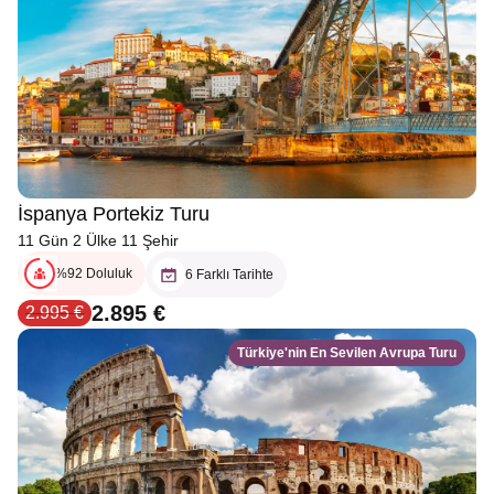
İspanya Portekiz Turu
11 Gün 2 Ülke 11 Şehir
%92 Doluluk
6 Farklı Tarihte
2.895 €
2.995 €
Türkiye'nin En Sevilen Avrupa Turu