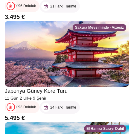
%96 Doluluk
21 Farklı Tarihte
3.495 €
Sakura Mevsiminde - Vizesiz
Japonya Güney Kore Turu
11 Gün 2 Ülke 9 Şehir
%93 Doluluk
24 Farklı Tarihte
5.495 €
El Hamra Sarayı Dahil