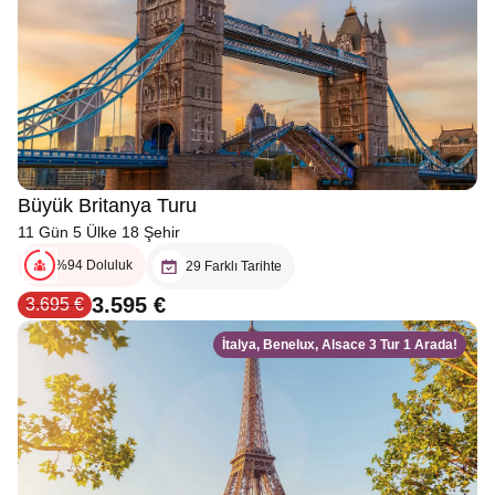
Büyük Britanya Turu
11 Gün 5 Ülke 18 Şehir
%94 Doluluk
29 Farklı Tarihte
3.595 €
3.695 €
İtalya, Benelux, Alsace 3 Tur 1 Arada!