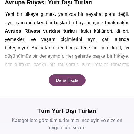
Avrupa Rüyası Yurt Dışı Turları
Yeni bir ülkeye gitmek, yalnızca bir seyahat planı değil,
aynı zamanda kendini başka bir hayatın içine bırakmaktır.
Avrupa Rüyası
yurtdışı turları
, farklı kültürleri, dilleri,
yemekleri ve yaşam biçimlerini aynı çatı altında
birleştiriyor. Bu turların her biri sadece bir rota değil, iyi
düşünülmüş bir deneyimdir. Her şehirde başka bir hikâye,
her durakta başka bir tat vardır. Kimi rotalar romantik
sokaklarda yürümeyi sevenlere hitap ederken kimileri
Daha Fazla
doğanın büyüsünü keşfetmek isteyenlere göre
hazırlanmıştır. İster yalnız çıkın yola ister kalabalık bir
grupla, Avrupa Rüyası
yurt dışı tur fırsatları
ile yapılacak
yolculuklar dünyayı tanımanın en keyifli yollarından biri
Tüm Yurt Dışı Turları
olacaktır.
Kategorilere göre tüm turlarımızı inceleyin ve size en
uygun turu seçin.
En Kapsamlı Yurtdışı Turları