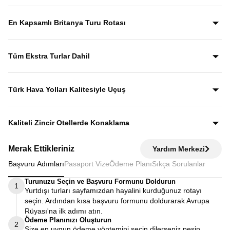
Yıllardır bu tur rotasını birebir uygulayan ve deneyimleyen
rehberler eşliğinde gezerek; şehirleri sadece görmekle
En Kapsamlı Britanya Turu Rotası
kalmaz, anlatımlarla şehirleri dolu dolu keşfedersiniz.
İngiltere, İskoçya, Galler ve Kuzey İrlanda’yı tek turda
kapsayan bu özenle planlanmış rota, “orayı da görebilir
Tüm Ekstra Turlar Dahil
miydik?” sorusunu geride bırakan bir deneyim sunar.
Yola çıktığınızda sürpriz ödemelerle karşılaşmazsınız.
Ekstra tur ücreti alınmaz; programda yer alan tüm geziler
Türk Hava Yolları Kalitesiyle Uçuş
fiyata dahildir.
Dünyanın en iyi havayollarından biri olan Türk Hava
Yolları’nın konforu ve hizmet kalitesiyle seyahat edersiniz.
Kaliteli Zincir Otellerde Konaklama
Diğer turlarda şehirden 20–30 km uzaktaki otellerde
Merak Ettikleriniz
Yardım Merkezi
kalınırken, Avrupa Rüyası’nda merkeze yakın kaliteli zincir
Başvuru Adımları
Pasaport Vize
Ödeme Planı
Sıkça Sorulanlar
otellerde konaklayarak zamanınızı verimli kullanırsınız.
Turunuzu Seçin ve Başvuru Formunu Doldurun
1
Yurtdışı turları sayfamızdan hayalini kurduğunuz rotayı
seçin. Ardından kısa başvuru formunu doldurarak Avrupa
Rüyası'na ilk adımı atın.
Ödeme Planınızı Oluşturun
2
Size en uygun ödeme yöntemini seçin dilerseniz peşin,