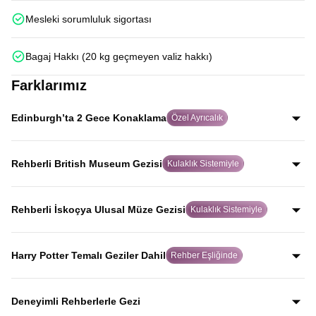
Mesleki sorumluluk sigortası
Bagaj Hakkı (20 kg geçmeyen valiz hakkı)
Farklarımız
Edinburgh’ta 2 Gece Konaklama
Özel Ayrıcalık
Birçok turda hızlıca geçilen Edinburgh’ta iki gece
konaklayarak şehri aceleye getirmeden, İskoç ruhunu
Rehberli British Museum Gezisi
Kulaklık Sistemiyle
gerçekten hissederek keşfedersiniz.
Alanında uzman rehber eşliğinde ve kulaklık sistemiyle
yapılan bu özel gezide, birçok turda yer almayan British
Rehberli İskoçya Ulusal Müze Gezisi
Kulaklık Sistemiyle
Museum’u eserlerin hikayelerini dinleyerek gezersiniz.
Uzman rehber anlatımı ve kulaklık sistemiyle, dünyaca
ünlü kopya koyun Dolly dahil olmak üzere İskoçya’nın
Harry Potter Temalı Geziler Dahil
Rehber Eşliğinde
bilim ve tarih mirasını net şekilde keşfedersiniz.
Harry Potter’a ilham veren Elephant House Cafe,
Greyfriars Kirkyard ve Oxford Üniversitesi binalarını
Deneyimli Rehberlerle Gezi
kapsayan özel geziler tur programına dahildir.