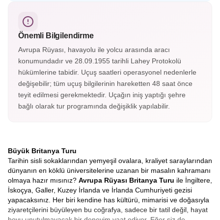
kontluğunun merkezi Chester, İngiltere’nin en çok
fotoğraflanan saatine ev sahipliği yapıyor. Eşsiz İngiliz
mimarisiyle keşfedilmesi gereken şehirlerden.
Önemli Bilgilendirme
Avrupa Rüyası, havayolu ile yolcu arasında aracı
konumundadır ve 28.09.1955 tarihli Lahey Protokolü
hükümlerine tabidir. Uçuş saatleri operasyonel nedenlerle
değişebilir; tüm uçuş bilgilerinin hareketten 48 saat önce
teyit edilmesi gerekmektedir. Uçağın iniş yaptığı şehre
bağlı olarak tur programında değişiklik yapılabilir.
Büyük Britanya Turu
Tarihin sisli sokaklarından yemyeşil ovalara, kraliyet saraylarından
dünyanın en köklü üniversitelerine uzanan bir masalın kahramanı
olmaya hazır mısınız?
Avrupa Rüyası Britanya Turu
ile İngiltere,
İskoçya, Galler, Kuzey İrlanda ve İrlanda Cumhuriyeti gezisi
yapacaksınız. Her biri kendine has kültürü, mimarisi ve doğasıyla
ziyaretçilerini büyüleyen bu coğrafya, sadece bir tatil değil, hayat
boyu unutulmayacak bir deneyim vaat ediyor. Eğer siz de