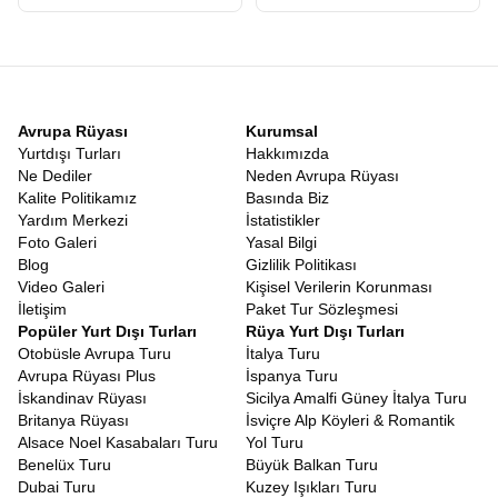
Sadece İngiltere değil, tüm adayı kapsayan geniş bir rota
düşünüyorsanız,
Britanya Tur Fiyatları
araştırması yaparken
turun içeriğine dikkat etmelisiniz. Bazı turlar sadece birkaç ana
şehri kapsarken Avrupa Rüyasının
Büyük Britanya turu
5 ülkeyi
ve 16 şehri kapsayan Grand Tour niteliğindedir. Fiyat performans
açısından bakıldığında 10 gece konaklamalı bu devasa rota,
Avrupa Rüyası
Kurumsal
ödediğiniz ücretin karşılığını fazlasıyla verir. Farklı birçok ülkeyi
Yurtdışı Turları
Hakkımızda
gezmek kültürel keşiflerin yapılmasını ve böylelikle gezgin
Ne Dediler
Neden Avrupa Rüyası
ruhunuzun daha da canlanmasını sağlar.
Kalite Politikamız
Basında Biz
Dünya, keşfedilmeyi bekleyen hazinelerle dolu ve Büyük Britanya,
Yardım Merkezi
İstatistikler
bu hazinenin en parlak mücevherlerinden biridir. İster tarih
Foto Galeri
Yasal Bilgi
meraklısı olun ister doğa aşığı ister sadece yeni kültürler tanımak
Blog
Gizlilik Politikası
isteyen bir gezgin bu coğrafyada sizi mutlu edecek bir şeyler
Video Galeri
Kişisel Verilerin Korunması
mutlaka vardır. Avrupa Rüyası, yılların verdiği tecrübe ve
İletişim
Paket Tur Sözleşmesi
kusursuz organizasyon yeteneğiyle, size sadece valizinizi
Popüler Yurt Dışı Turları
Rüya Yurt Dışı Turları
hazırlayıp yola çıkma kolaylığını sunuyor.
İngiltere Turu
,
İskoçya
Otobüsle Avrupa Turu
İtalya Turu
Turu
ve
İrlanda Turu
gibi ayrı ayrı planlanması zor olan rotaları
Avrupa Rüyası Plus
İspanya Turu
tek bir seferde, yorulmadan ve keyifle gezmek için
Avrupa
İskandinav Rüyası
Sicilya Amalfi Güney İtalya Turu
Rüyası Büyük Britanya Turu
sizleri bekliyor.
Britanya Rüyası
İsviçre Alp Köyleri & Romantik
Alsace Noel Kasabaları Turu
Yol Turu
Benelüx Turu
Büyük Balkan Turu
Dubai Turu
Kuzey Işıkları Turu