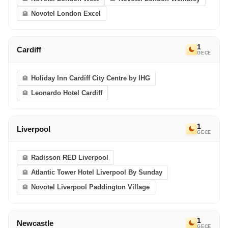
eriyor. Bir sonraki Avrupa Rüyası’nda görüşmek
Novotel London Excel
dileğiyle!
1
Cardiff
GECE
Holiday Inn Cardiff City Centre by IHG
Leonardo Hotel Cardiff
1
Liverpool
GECE
Radisson RED Liverpool
Atlantic Tower Hotel Liverpool By Sunday
Novotel Liverpool Paddington Village
1
Newcastle
GECE