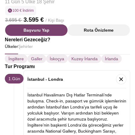
11 Gün 5 Ülke 18 Şehir
100 € İndirim
3.595 €
3.695 €
/ Kişi Başı
Başvuru Yap
Rota Önizleme
Nereleri Gezeceğiz?
Ülkeler
Şehirler
İngiltere
Galler
İskoçya
Kuzey İrlanda
İrlanda
Tur Programı
1.Gün
İstanbul - Londra
İstanbul Havalimanı Dış Hatlar Terminali’nde
buluşma. Check-in, pasaport ve gümrük işlemlerinin
ardından İstanbul’dan Londra’ya tarifeli uçuş ile
yolculuk başlıyor. Varışın ardından bizi bekleyen
özel aracımızla şehir turumuza başlıyoruz.
İngiltere’nin başkenti Londra’da göreceğimiz yerler
arasında
National Gallery,
Buckingham Sarayı,