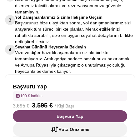
dilerseniz taksitli olarak ve rezervasyonunuzu güvenle
tamamlayın.
Yol Danışmanlarımız Sizinle İletişime Geçsin
3
Başvurunuz bize ulaştıktan sonra, yol danışmanlarımız sizi
arayarak tüm süreci birlikte planlar. Merak ettiklerinizi
rahatlıkla sorabilir, size en uygun seyahat detaylarını birlikte
netleştirebilirsiniz.
Seyahat Gününü Heyecanla Bekleyin
4
Vize ve diğer hazırlık aşamalarını sizinle birlikte
tamamlıyoruz. Artık geriye sadece bavulunuzu hazırlamak
ve Avrupa Rüyası'yla çıkacağınız o unutulmaz yolculuğu
heyecanla beklemek kalıyor.
Başvuru Yap
100 € İndirim
3.595 €
3.695 €
/ Kişi Başı
Başvuru Yap
Rota Önizleme