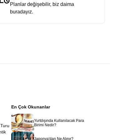
Planlar değişebilir, biz daima
buradayız.
En Çok Okunanlar
Yurtdışında Kullanılacak Para
Birimi Nedir?
 Turu
ntik
Japonya'dan Ne Alınır?