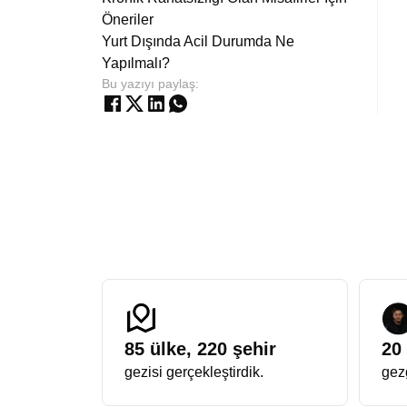
Öneriler
Yurt Dışında Acil Durumda Ne
Yapılmalı?
Bu yazıyı paylaş:
85
ülke,
220
şehir
20
gezisi gerçekleştirdik.
gezg