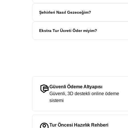
Hayır, gerekmiyor. Avrupa Rüyası turlarında yaban
Şehirleri Nasıl Gezeceğim?
ve ihtiyaç duyduğunuzda yardımcı olur. Günlük ifa
Avrupa Rüyası turlarında şehirleri
profesyonel ko
Ekstra Tur Ücreti Öder miyim?
şehir turu gerçekleştirilir. Tarihi yerleri gezer, r
Hayır, ödemezsiniz. Avrupa Rüyası,
“tüm ekstra 
katılımcılarımıza hediye olarak dahildir.
Güvenli Ödeme Altyapısı
Güvenli, 3D destekli online ödeme
sistemi
Tur Öncesi Hazırlık Rehberi