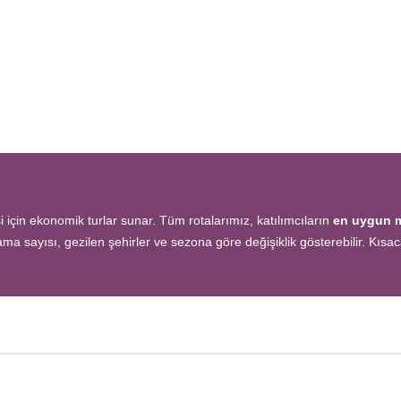
için ekonomik turlar sunar. Tüm rotalarımız, katılımcıların
en uygun m
lama sayısı, gezilen şehirler ve sezona göre değişiklik gösterebilir. Kıs
de birçok ülkeyi
keşfedin! Ekstra tur ücreti yok, tüm geziler fiyata dahil
fli şekilde yaşayın.