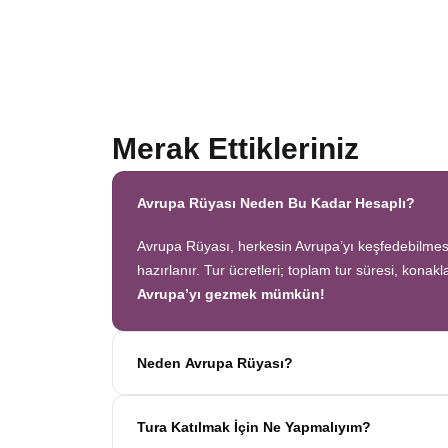
Merak Ettikleriniz
Avrupa Rüyası Neden Bu Kadar Hesaplı?
Avrupa Rüyası, herkesin Avrupa’yı keşfedebilmesi 
hazırlanır. Tur ücretleri; toplam tur süresi, konak
Avrupa’yı gezmek mümkün!
Neden Avrupa Rüyası?
Avrupa Rüyası ile ekonomik bir şekilde
tek sefer
Tura Katılmak İçin Ne Yapmalıyım?
oteller
ve
benzersiz rotalar
ile Avrupa’yı en keyi