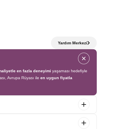
Yardım Merkezi
aliyetle en fazla deneyimi
yaşaması hedefiyle
acası, Avrupa Rüyası ile
en uygun fiyatla
.
Profesyonel kokartlı rehberler
,
konforlu