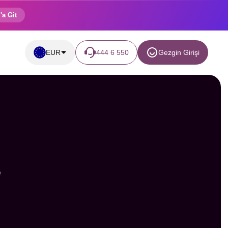
'a Git
EUR
444 6 550
Gezgin Girişi
e