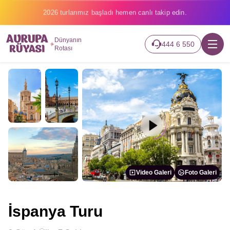
2026 turlarımız başladı hemen canlı takip edin.
Dünyanın
444 6 550
Rotası
Video Galeri
Foto Galeri
İspanya Turu