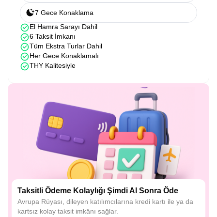
7 Gece Konaklama
El Hamra Sarayı Dahil
6 Taksit İmkanı
Tüm Ekstra Turlar Dahil
Her Gece Konaklamalı
THY Kalitesiyle
Taksitli Ödeme Kolaylığı Şimdi Al Sonra Öde
Avrupa Rüyası, dileyen katılımcılarına kredi kartı ile ya da
kartsız kolay taksit imkânı sağlar.