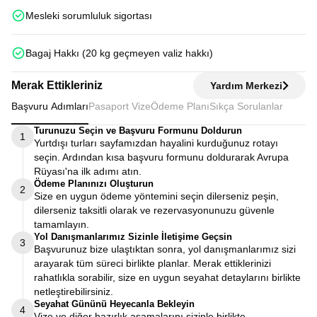
Mesleki sorumluluk sigortası
Bagaj Hakkı (20 kg geçmeyen valiz hakkı)
Merak Ettikleriniz
Yardım Merkezi
Başvuru Adımları
Pasaport Vize
Ödeme Planı
Sıkça Sorulanlar
Turunuzu Seçin ve Başvuru Formunu Doldurun
1
Yurtdışı turları sayfamızdan hayalini kurduğunuz rotayı
seçin. Ardından kısa başvuru formunu doldurarak Avrupa
Rüyası'na ilk adımı atın.
Ödeme Planınızı Oluşturun
2
Size en uygun ödeme yöntemini seçin dilerseniz peşin,
dilerseniz taksitli olarak ve rezervasyonunuzu güvenle
tamamlayın.
Yol Danışmanlarımız Sizinle İletişime Geçsin
3
Başvurunuz bize ulaştıktan sonra, yol danışmanlarımız sizi
arayarak tüm süreci birlikte planlar. Merak ettiklerinizi
rahatlıkla sorabilir, size en uygun seyahat detaylarını birlikte
netleştirebilirsiniz.
Seyahat Gününü Heyecanla Bekleyin
4
Vize ve diğer hazırlık aşamalarını sizinle birlikte