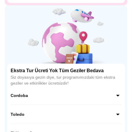
Ekstra Tur Ücreti Yok Tüm Geziler Bedava
Siz doyasıya gezin diye, tur programımızdaki tüm ekstra
geziler ve etkinlikler ücretsizdir!
Cordoba
Endülüs’ün kalbinde yer alan Córdoba, İslam mimarisinin
en etkileyici örneklerinden biri olan La Mezquita (Ulu Cami)
Toledo
ile ünlüdür. Dar Arnavut kaldırımlı sokakları, çiçeklerle süslü
avluları ve beyaz badanalı evleriyle büyüleyici bir atmosfer
İspanya’nın tarih kokan şehri Toledo, Hristiyan, Müslüman
sunar.