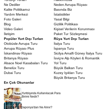
kılmak amacıyla titizlikle hazırlanmıştır.
Ne Dediler
Neden Avrupa Rüyası
İspanya Turu Fırsatları
Kalite Politikamız
Basında Biz
Yurt dışı seyahatlerinin en düşündürücü kısmı şüphesiz vize
Yardım Merkezi
İstatistikler
süreçleridir. Ancak bir tur programına dahil olmak, bu süreci
Foto Galeri
Yasal Bilgi
bireysel başvurulara göre daha öngörülebilir kılar.
İspanya Vize
Blog
Gizlilik Politikası
Başvurusu
tur programı
ile yapıldığında, konsolosluklar seyahat
Video Galeri
Kişisel Verilerin Korunması
amacınızın, konaklamanızın ve ulaşımınızın garanti altında
İletişim
Paket Tur Sözleşmesi
olduğunu görür. Avrupa Rüyası olarak, vize başvuru sürecinizde
Popüler Yurt Dışı Turları
Rüya Yurt Dışı Turları
size rehberlik ediyoruz. Gerekli evrakların düzenlenmesi, randevu
Otobüsle Avrupa Turu
İtalya Turu
süreçleri ve dosya hazırlığı konularında tecrübeli ekibimizle
Avrupa Rüyası Plus
İspanya Turu
yanınızdayız. Tur katılımcısı olmanız, seyahat planınızın net ve
İskandinav Rüyası
Sicilya Amalfi Güney İtalya Turu
belgeli olmasını sağladığı için vize başvurunuzun değerlendirilme
Britanya Rüyası
İsviçre Alp Köyleri & Romantik
aşamasında olumlu bir referans teşkil eder.
Alsace Noel Kasabaları Turu
Yol Turu
Vize maliyetleri, seyahat bütçesinin önemli bir kalemidir ve
Benelüx Turu
Büyük Balkan Turu
bu ücretler konsolosluklar tarafından belirlenir.
Dubai Turu
Kuzey Işıkları Turu
İspanya turistik vize ücret
tutarları, yetişkinler ve çocuklar
Büyük Britanya Turu
için farklılık gösterebilir ve zaman zaman güncellenebilir.
En Çok Okunanlar
Bu ücret, vize harcı ve aracı kurum hizmet bedelini kapsar.
Avrupa Rüyası olarak, tur ücretinin dışında kalan bu
kalemi, başvuru aşamasında size net bir şekilde
Yurtdışında Kullanılacak Para
bildiriyoruz.
Birimi Nedir?
Vize ücretinin ödenmesi, seyahat sigortasının yapılması
gibi bürokratik detaylarda kaybolmanıza izin vermeden,
Japonya'dan Ne Alınır?