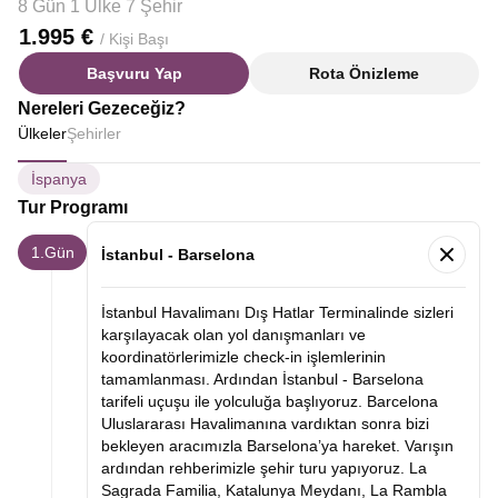
8 Gün 1 Ülke 7 Şehir
1.995 €
/ Kişi Başı
Başvuru Yap
Rota Önizleme
Nereleri Gezeceğiz?
Ülkeler
Şehirler
İspanya
Tur Programı
1.Gün
İstanbul - Barselona
İstanbul Havalimanı Dış Hatlar Terminalinde sizleri
karşılayacak olan yol danışmanları ve
koordinatörlerimizle check-in işlemlerinin
tamamlanması. Ardından İstanbul - Barselona
tarifeli uçuşu ile yolculuğa başlıyoruz. Barcelona
Uluslararası Havalimanına vardıktan sonra bizi
bekleyen aracımızla Barselona’ya hareket. Varışın
ardından rehberimizle şehir turu yapıyoruz. La
Sagrada Familia, Katalunya Meydanı, La Rambla