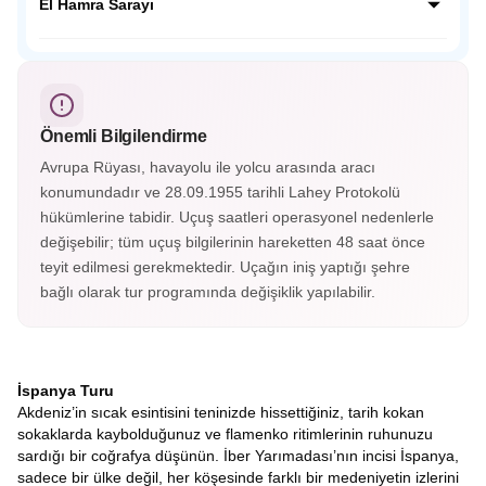
ve Musevi kültürlerinin yüzyıllarca bir arada yaşadığı “üç
El Hamra Sarayı
dinin şehri” olarak bilinir. Tajo Nehri’nin çevrelediği bu
büyüleyici şehir, panoramik manzaralarıyla adeta bir açık
Endülüs’ün incisi El Hamra Sarayı, Granada’nın tepesinde
hava müzesidir.
yer alan görkemli bir Mağribi mirasıdır. Her taşında tarih,
her köşesinde zarafet gizlidir; El Hamra, zamanda
yolculuğun en büyüleyici duraklarından biridir.
Önemli Bilgilendirme
Avrupa Rüyası, havayolu ile yolcu arasında aracı
konumundadır ve 28.09.1955 tarihli Lahey Protokolü
hükümlerine tabidir. Uçuş saatleri operasyonel nedenlerle
değişebilir; tüm uçuş bilgilerinin hareketten 48 saat önce
teyit edilmesi gerekmektedir. Uçağın iniş yaptığı şehre
bağlı olarak tur programında değişiklik yapılabilir.
İspanya Turu
Akdeniz’in sıcak esintisini teninizde hissettiğiniz, tarih kokan
sokaklarda kaybolduğunuz ve flamenko ritimlerinin ruhunuzu
sardığı bir coğrafya düşünün. İber Yarımadası’nın incisi İspanya,
sadece bir ülke değil, her köşesinde farklı bir medeniyetin izlerini