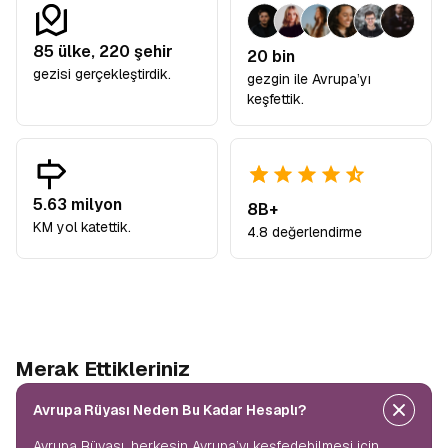
85
ülke,
220
şehir
20 bin
gezisi gerçekleştirdik.
gezgin ile Avrupa’yı
keşfettik.
5.63 milyon
8B+
KM yol katettik.
4.8 değerlendirme
Merak Ettikleriniz
Avrupa Rüyası Neden Bu Kadar Hesaplı?
Avrupa Rüyası, herkesin Avrupa’yı keşfedebilmesi için