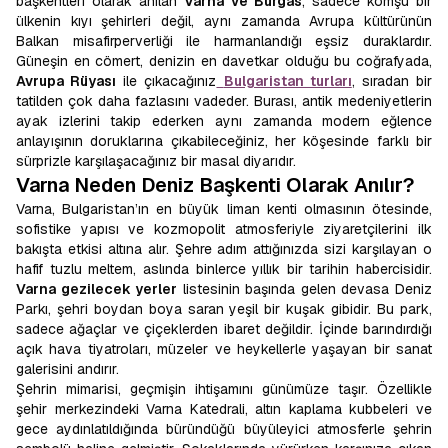
başkentleri olarak anılan
Varna ve Burgas
, sadece komşu bir
ülkenin kıyı şehirleri değil, aynı zamanda Avrupa kültürünün
Balkan misafirperverliği ile harmanlandığı eşsiz duraklardır.
Güneşin en cömert, denizin en davetkar olduğu bu coğrafyada,
Avrupa Rüyası
ile çıkacağınız
Bulgaristan turları
, sıradan bir
tatilden çok daha fazlasını vadeder. Burası, antik medeniyetlerin
ayak izlerini takip ederken aynı zamanda modern eğlence
anlayışının doruklarına çıkabileceğiniz, her köşesinde farklı bir
sürprizle karşılaşacağınız bir masal diyarıdır.
Varna Neden Deniz Başkenti Olarak Anılır?
Varna, Bulgaristan’ın en büyük liman kenti olmasının ötesinde,
sofistike yapısı ve kozmopolit atmosferiyle ziyaretçilerini ilk
bakışta etkisi altına alır. Şehre adım attığınızda sizi karşılayan o
hafif tuzlu meltem, aslında binlerce yıllık bir tarihin habercisidir.
Varna gezilecek yerler
listesinin başında gelen devasa Deniz
Parkı, şehri boydan boya saran yeşil bir kuşak gibidir. Bu park,
sadece ağaçlar ve çiçeklerden ibaret değildir. İçinde barındırdığı
açık hava tiyatroları, müzeler ve heykellerle yaşayan bir sanat
galerisini andırır.
Şehrin mimarisi, geçmişin ihtişamını günümüze taşır. Özellikle
şehir merkezindeki Varna Katedrali, altın kaplama kubbeleri ve
gece aydınlatıldığında büründüğü büyüleyici atmosferle şehrin