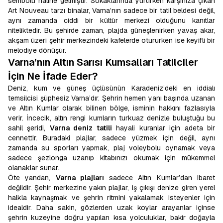
sembolü haline gelmiştir. Sokaklarında yürürken karşınıza çıkan
Art Nouveau tarzı binalar, Varna’nın sadece bir tatil beldesi değil,
aynı zamanda ciddi bir kültür merkezi olduğunu kanıtlar
niteliktedir. Bu şehirde zaman, plajda güneşlenirken yavaş akar,
akşam üzeri şehir merkezindeki kafelerde otururken ise keyifli bir
melodiye dönüşür.
Varna’nın Altın Sarısı Kumsalları Tatilciler
İçin Ne İfade Eder?
Deniz, kum ve güneş üçlüsünün Karadeniz’deki en iddialı
temsilcisi şüphesiz Varna’dır. Şehrin hemen yanı başında uzanan
ve Altın Kumlar olarak bilinen bölge, isminin hakkını fazlasıyla
verir. İncecik, altın rengi kumların turkuaz denizle buluştuğu bu
sahil şeridi,
Varna deniz tatili
hayali kuranlar için adeta bir
cennettir. Buradaki plajlar, sadece yüzmek için değil, aynı
zamanda su sporları yapmak, plaj voleybolu oynamak veya
sadece şezlonga uzanıp kitabınızı okumak için mükemmel
olanaklar sunar.
Öte yandan,
Varna plajları
sadece Altın Kumlar’dan ibaret
değildir. Şehir merkezine yakın plajlar, iş çıkışı denize giren yerel
halkla kaynaşmak ve şehrin ritmini yakalamak isteyenler için
idealdir. Daha sakin, gözlerden uzak koylar arayanlar içinse
şehrin kuzeyine doğru yapılan kısa yolculuklar, bakir doğayla