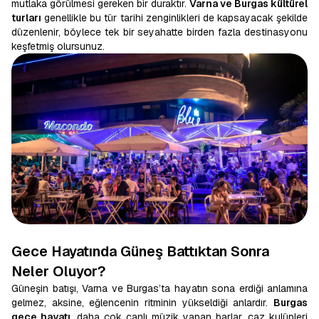
mutlaka görülmesi gereken bir duraktır.
Varna ve Burgas kültürel
turları
genellikle bu tür tarihi zenginlikleri de kapsayacak şekilde
düzenlenir, böylece tek bir seyahatte birden fazla destinasyonu
keşfetmiş olursunuz.
Gece Hayatında Güneş Battıktan Sonra
Neler Oluyor?
Güneşin batışı, Varna ve Burgas’ta hayatın sona erdiği anlamına
gelmez, aksine, eğlencenin ritminin yükseldiği anlardır.
Burgas
gece hayatı
, daha çok canlı müzik yapan barlar, caz kulüpleri