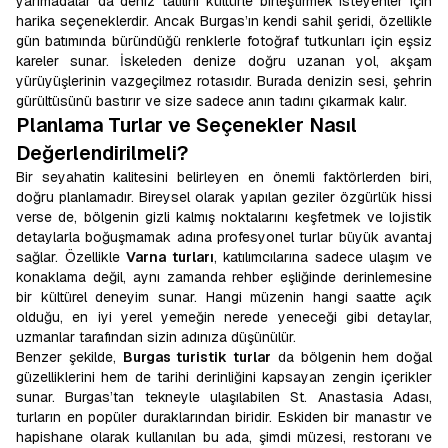
yarımadalar da deniz tatilini kültürle birleştirmek isteyenler için
harika seçeneklerdir. Ancak Burgas’ın kendi sahil şeridi, özellikle
gün batımında büründüğü renklerle fotoğraf tutkunları için eşsiz
kareler sunar. İskeleden denize doğru uzanan yol, akşam
yürüyüşlerinin vazgeçilmez rotasıdır. Burada denizin sesi, şehrin
gürültüsünü bastırır ve size sadece anın tadını çıkarmak kalır.
Planlama Turlar ve Seçenekler Nasıl
Değerlendirilmeli?
Bir seyahatin kalitesini belirleyen en önemli faktörlerden biri,
doğru planlamadır. Bireysel olarak yapılan geziler özgürlük hissi
verse de, bölgenin gizli kalmış noktalarını keşfetmek ve lojistik
detaylarla boğuşmamak adına profesyonel turlar büyük avantaj
sağlar. Özellikle
Varna turları
, katılımcılarına sadece ulaşım ve
konaklama değil, aynı zamanda rehber eşliğinde derinlemesine
bir kültürel deneyim sunar. Hangi müzenin hangi saatte açık
olduğu, en iyi yerel yemeğin nerede yeneceği gibi detaylar,
uzmanlar tarafından sizin adınıza düşünülür.
Benzer şekilde,
Burgas turistik turlar
da bölgenin hem doğal
güzelliklerini hem de tarihi derinliğini kapsayan zengin içerikler
sunar. Burgas’tan tekneyle ulaşılabilen St. Anastasia Adası,
turların en popüler duraklarından biridir. Eskiden bir manastır ve
hapishane olarak kullanılan bu ada, şimdi müzesi, restoranı ve