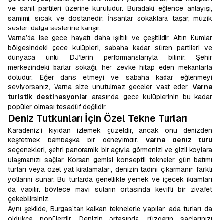
ve sahil partileri üzerine kuruludur. Buradaki eğlence anlayışı,
samimi, sıcak ve dostanedir. İnsanlar sokaklara taşar, müzik
sesleri dalga seslerine karışır.
Varna’da ise gece hayatı daha ışıltılı ve çeşitlidir. Altın Kumlar
bölgesindeki gece kulüpleri, sabaha kadar süren partileri ve
dünyaca ünlü DJ’lerin performanslarıyla bilinir. Şehir
merkezindeki barlar sokağı, her zevke hitap eden mekanlarla
doludur. Eğer dans etmeyi ve sabaha kadar eğlenmeyi
seviyorsanız, Varna size unutulmaz geceler vaat eder.
Varna
turistik destinasyonlar
arasında gece kulüplerinin bu kadar
popüler olması tesadüf değildir.
Deniz Tutkunları İçin Özel Tekne Turları
Karadeniz’i kıyıdan izlemek güzeldir, ancak onu denizden
keşfetmek bambaşka bir deneyimdir.
Varna deniz turu
seçenekleri, şehri panoramik bir açıyla görmenizi ve gizli koylara
ulaşmanızı sağlar. Korsan gemisi konseptli tekneler, gün batımı
turları veya özel yat kiralamaları, denizin tadını çıkarmanın farklı
yollarını sunar. Bu turlarda genellikle yemek ve içecek ikramları
da yapılır, böylece mavi suların ortasında keyifli bir ziyafet
çekebilirsiniz.
Aynı şekilde, Burgas’tan kalkan teknelerle yapılan ada turları da
oldukça popülerdir. Denizin ortasında, rüzgarın saçlarınızı