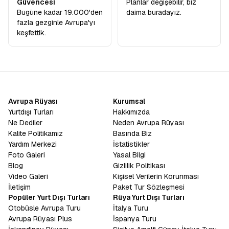
Güvencesi
Planlar değişebilir, biz
Bugüne kadar 19.000'den
daima buradayız.
fazla gezginle Avrupa'yı
keşfettik.
Avrupa Rüyası
Kurumsal
Yurtdışı Turları
Hakkımızda
Ne Dediler
Neden Avrupa Rüyası
Kalite Politikamız
Basında Biz
Yardım Merkezi
İstatistikler
Foto Galeri
Yasal Bilgi
Blog
Gizlilik Politikası
Video Galeri
Kişisel Verilerin Korunması
İletişim
Paket Tur Sözleşmesi
Popüler Yurt Dışı Turları
Rüya Yurt Dışı Turları
Otobüsle Avrupa Turu
İtalya Turu
Avrupa Rüyası Plus
İspanya Turu