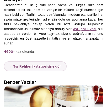
Karadeniz’in bu iki güzide şehri, Varna ve Burgas, size hem
dinlendirici bir tatil hem de zengin bir kültürel keşif sunmak için
hazır bekliyor. Tarihin tozlu sayfalarından modern plaj partilerine,
sakin müze gezilerinden adrenalin dolu su sporlarına kadar her
türlü beklentiye cevap veren bu rota, Avrupa Rüyasının
tecrübesiyle unutulmaz bir anıya dönüşüyor.
Avrupa Rüyası
, sizi
sadece bir yerden bir yere taşımaz, size o coğrafyanın ruhunu
hissettirir, en özel lezzetlerini tattırır ve en güzel manzaralarını
sunar.
4600+
kez okundu.
← Tur Rehberi kategorisine dön
Benzer Yazılar