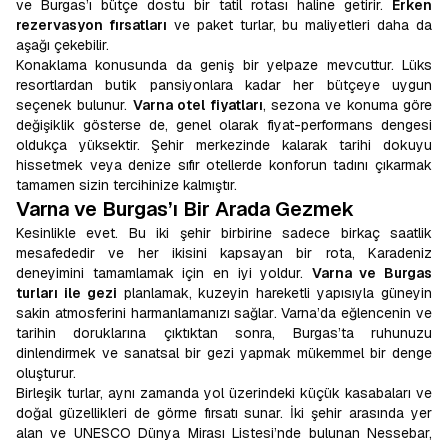
ve Burgas’ı bütçe dostu bir tatil rotası haline getirir.
Erken
rezervasyon fırsatları
ve paket turlar, bu maliyetleri daha da
aşağı çekebilir.
Konaklama konusunda da geniş bir yelpaze mevcuttur. Lüks
resortlardan butik pansiyonlara kadar her bütçeye uygun
seçenek bulunur.
Varna otel fiyatları
, sezona ve konuma göre
değişiklik gösterse de, genel olarak fiyat-performans dengesi
oldukça yüksektir. Şehir merkezinde kalarak tarihi dokuyu
hissetmek veya denize sıfır otellerde konforun tadını çıkarmak
tamamen sizin tercihinize kalmıştır.
Varna ve Burgas’ı Bir Arada Gezmek
Kesinlikle evet. Bu iki şehir birbirine sadece birkaç saatlik
mesafededir ve her ikisini kapsayan bir rota, Karadeniz
deneyimini tamamlamak için en iyi yoldur.
Varna ve Burgas
turları ile gezi
planlamak, kuzeyin hareketli yapısıyla güneyin
sakin atmosferini harmanlamanızı sağlar. Varna’da eğlencenin ve
tarihin doruklarına çıktıktan sonra, Burgas’ta ruhunuzu
dinlendirmek ve sanatsal bir gezi yapmak mükemmel bir denge
oluşturur.
Birleşik turlar, aynı zamanda yol üzerindeki küçük kasabaları ve
doğal güzellikleri de görme fırsatı sunar. İki şehir arasında yer
alan ve UNESCO Dünya Mirası Listesi’nde bulunan Nessebar,