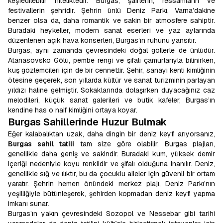
keşfedilebilir niteliktedir. Burgas, şairlerin, ressamların ve
festivallerin şehridir. Şehrin ünlü Deniz Parkı, Varna’dakine
benzer olsa da, daha romantik ve sakin bir atmosfere sahiptir.
Buradaki heykeller, modern sanat eserleri ve yaz aylarında
düzenlenen açık hava konserleri, Burgas’ın ruhunu yansıtır.
Burgas, aynı zamanda çevresindeki doğal göllerle de ünlüdür.
Atanasovsko Gölü, pembe rengi ve şifalı çamurlarıyla bilinirken,
kuş gözlemcileri için de bir cennettir. Şehir, sanayi kenti kimliğinin
ötesine geçerek, son yıllarda kültür ve sanat turizminin parlayan
yıldızı haline gelmiştir. Sokaklarında dolaşırken duyacağınız caz
melodileri, küçük sanat galerileri ve butik kafeler, Burgas’ın
kendine has o naif kimliğini ortaya koyar.
Burgas Sahillerinde Huzur Bulmak
Eğer kalabalıktan uzak, daha dingin bir deniz keyfi arıyorsanız,
Burgas sahil tatili
tam size göre olabilir. Burgas plajları,
genellikle daha geniş ve sakindir. Buradaki kum, yüksek demir
içeriği nedeniyle koyu renklidir ve şifalı olduğuna inanılır. Deniz,
genellikle sığ ve ılıktır, bu da çocuklu aileler için güvenli bir ortam
yaratır. Şehrin hemen önündeki merkez plajı, Deniz Parkı’nın
yeşilliğiyle bütünleşerek, şehirden kopmadan deniz keyfi yapma
imkanı sunar.
Burgas’ın yakın çevresindeki Sozopol ve Nessebar gibi tarihi