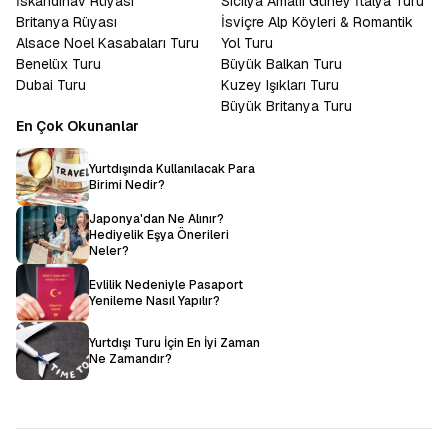
İskandinav Rüyası
Sicilya Amalfi Güney İtalya Turu
Britanya Rüyası
İsviçre Alp Köyleri & Romantik
Alsace Noel Kasabaları Turu
Yol Turu
Benelüx Turu
Büyük Balkan Turu
Dubai Turu
Kuzey Işıkları Turu
Büyük Britanya Turu
En Çok Okunanlar
Yurtdışında Kullanılacak Para
Birimi Nedir?
Japonya'dan Ne Alınır?
Hediyelik Eşya Önerileri
Neler?
Evlilik Nedeniyle Pasaport
Yenileme Nasıl Yapılır?
Yurtdışı Turu İçin En İyi Zaman
Ne Zamandır?