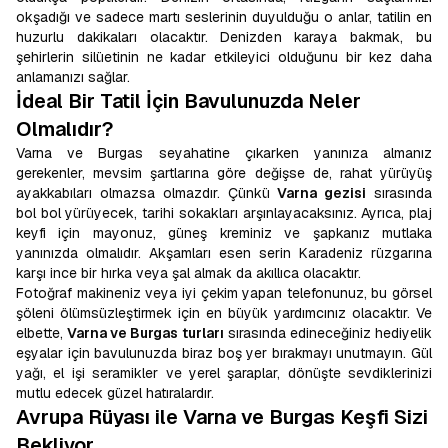
okşadığı ve sadece martı seslerinin duyulduğu o anlar, tatilin en
huzurlu dakikaları olacaktır. Denizden karaya bakmak, bu
şehirlerin silüetinin ne kadar etkileyici olduğunu bir kez daha
anlamanızı sağlar.
İdeal Bir Tatil İçin Bavulunuzda Neler
Olmalıdır?
Varna ve Burgas seyahatine çıkarken yanınıza almanız
gerekenler, mevsim şartlarına göre değişse de, rahat yürüyüş
ayakkabıları olmazsa olmazdır. Çünkü
Varna gezisi
sırasında
bol bol yürüyecek, tarihi sokakları arşınlayacaksınız. Ayrıca, plaj
keyfi için mayonuz, güneş kreminiz ve şapkanız mutlaka
yanınızda olmalıdır. Akşamları esen serin Karadeniz rüzgarına
karşı ince bir hırka veya şal almak da akıllıca olacaktır.
Fotoğraf makineniz veya iyi çekim yapan telefonunuz, bu görsel
şöleni ölümsüzleştirmek için en büyük yardımcınız olacaktır. Ve
elbette,
Varna ve Burgas turları
sırasında edineceğiniz hediyelik
eşyalar için bavulunuzda biraz boş yer bırakmayı unutmayın. Gül
yağı, el işi seramikler ve yerel şaraplar, dönüşte sevdiklerinizi
mutlu edecek güzel hatıralardır.
Avrupa Rüyası ile Varna ve Burgas Keşfi Sizi
Bekliyor