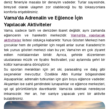
deniz feneriyle masalsı bir deneyim vadeder. Turlar sayesinde,
bireysel olarak ulaşımın zor olabileceği bu tip lokasyonlara
konforla erişebilirsiniz.
Varna’da Adrenalin ve Eğlence İçin
Yapılacak Aktiviteler
Varna, sadece tarih ve denizden ibaret değildir, aynı zamanda
eğlencenin ve hareketin merkezidir.
Varna'da yapılacak
aktiviteler
listesi oldukça kabarıktır. Yunus Gösteri Merkezi hem
çocuklar hem de yetişkinler için neşeli anlar sunar. Karadeniz’in
tek yunus gösteri merkezi olan bu yer, Varna’nın en çok ziyaret
edilen noktalarından biridir. Ayrıca, şehirde düzenlenen
uluslararası müzik ve tiyatro festivalleri, yaz aylarında şehri bir
kültür karnavalına dönüştürür.
Su sporları meraklıları için jet ski, parasailing ve dalış gibi
seçenekler mevcuttur. Özellikle Altın Kumlar bölgesindeki
Aquaparklar, adrenalin tutkunları için gün boyu eğlence vadeder.
Akşamları ise sahil şeridindeki lunaparklar ve eğlence merkezleri,
ışıl ışıl görüntüleriyle davetkardır. Varna’da sıkılmak neredeyse
imkansızdır. Her an, her saniye yapacak yeni bir aktivite
bulabilirsiniz.