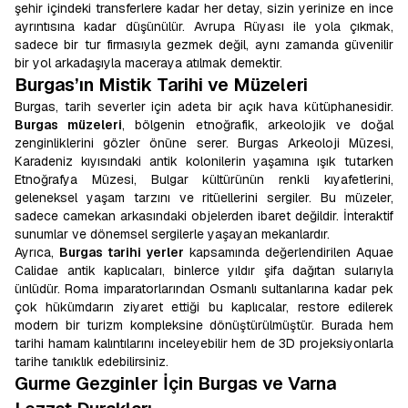
şehir içindeki transferlere kadar her detay, sizin yerinize en ince
ayrıntısına kadar düşünülür. Avrupa Rüyası ile yola çıkmak,
sadece bir tur firmasıyla gezmek değil, aynı zamanda güvenilir
bir yol arkadaşıyla maceraya atılmak demektir.
Burgas’ın Mistik Tarihi ve Müzeleri
Burgas, tarih severler için adeta bir açık hava kütüphanesidir.
Burgas müzeleri
, bölgenin etnoğrafik, arkeolojik ve doğal
zenginliklerini gözler önüne serer. Burgas Arkeoloji Müzesi,
Karadeniz kıyısındaki antik kolonilerin yaşamına ışık tutarken
Etnoğrafya Müzesi, Bulgar kültürünün renkli kıyafetlerini,
geleneksel yaşam tarzını ve ritüellerini sergiler. Bu müzeler,
sadece camekan arkasındaki objelerden ibaret değildir. İnteraktif
sunumlar ve dönemsel sergilerle yaşayan mekanlardır.
Ayrıca,
Burgas tarihi yerler
kapsamında değerlendirilen Aquae
Calidae antik kaplıcaları, binlerce yıldır şifa dağıtan sularıyla
ünlüdür. Roma imparatorlarından Osmanlı sultanlarına kadar pek
çok hükümdarın ziyaret ettiği bu kaplıcalar, restore edilerek
modern bir turizm kompleksine dönüştürülmüştür. Burada hem
tarihi hamam kalıntılarını inceleyebilir hem de 3D projeksiyonlarla
tarihe tanıklık edebilirsiniz.
Gurme Gezginler İçin Burgas ve Varna