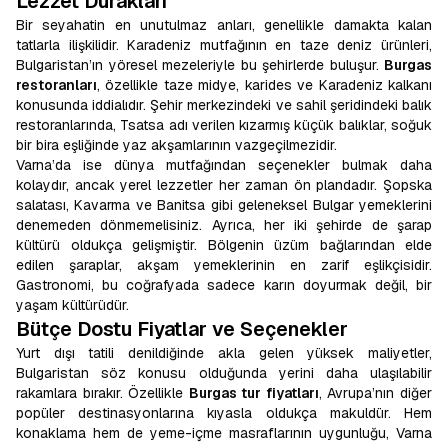
Lezzet Durakları
Bir seyahatin en unutulmaz anları, genellikle damakta kalan
tatlarla ilişkilidir. Karadeniz mutfağının en taze deniz ürünleri,
Bulgaristan’ın yöresel mezeleriyle bu şehirlerde buluşur.
Burgas
restoranları
, özellikle taze midye, karides ve Karadeniz kalkanı
konusunda iddialıdır. Şehir merkezindeki ve sahil şeridindeki balık
restoranlarında, Tsatsa adı verilen kızarmış küçük balıklar, soğuk
bir bira eşliğinde yaz akşamlarının vazgeçilmezidir.
Varna’da ise dünya mutfağından seçenekler bulmak daha
kolaydır, ancak yerel lezzetler her zaman ön plandadır. Şopska
salatası, Kavarma ve Banitsa gibi geleneksel Bulgar yemeklerini
denemeden dönmemelisiniz. Ayrıca, her iki şehirde de şarap
kültürü oldukça gelişmiştir. Bölgenin üzüm bağlarından elde
edilen şaraplar, akşam yemeklerinin en zarif eşlikçisidir.
Gastronomi, bu coğrafyada sadece karın doyurmak değil, bir
yaşam kültürüdür.
Bütçe Dostu Fiyatlar ve Seçenekler
Yurt dışı tatili denildiğinde akla gelen yüksek maliyetler,
Bulgaristan söz konusu olduğunda yerini daha ulaşılabilir
rakamlara bırakır. Özellikle
Burgas tur fiyatları
, Avrupa’nın diğer
popüler destinasyonlarına kıyasla oldukça makuldür. Hem
konaklama hem de yeme-içme masraflarının uygunluğu, Varna