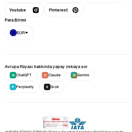
Youtube
Pinterest
Para Birimi
EUR
Avrupa Rüyası hakkında yapay zekaya sor
ChatGPT
Claude
Gemini
G
C
G
Perplexity
Grok
P
X