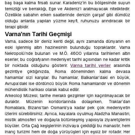
baş başa kalma fırsatı sunar. Karadeniz’in bu bölgesinde suyun
temizliği ve berraklığı, Ege ve Akdeniz’i aratmayacak niteliktedir.
Özellikle sabahın erken saatlerinde denizin çarşaf gibi dümdüz
olduğu anlarda yapılan yüzme keyfi, ruhunuzu arındıracak bir
terapi gibidir.
Varna’nın Tarihi Geçmişi
Varna, sadece bir deniz kenti değil, aynı zamanda dünyanın en
eski işlenmiş altın hazinesinin bulunduğu topraklardır. Varna
Nekropolü’nde bulunan ve M.Ö. 4600 yıllarına tarihlenen altın
eserler, bu coğrafyanın medeniyet tarihi açısından ne kadar kritik
bir noktada olduğunu gösterir.
Varna tarihi yerler
arasında
gezintiye çıktığınızda, Roma döneminden kalma devasa
hamamlar sizi karşılar. Bu hamamlar, Balkanlar’daki en büyük,
Avrupa’daki ise dördüncü büyük Roma hamamlarıdır ve dönemin
mühendislik harikası olarak kabul edilir.
Arkeoloji Müzesi, tarihe meraklı gezginler için kaçırılmayacak bir
duraktır. Müzenin koridorlarında dolaşırken, Traklar’dan
Romalılara, Bizans’tan Osmanlı’ya kadar pek çok medeniyetin
izlerini sürebilirsiniz. Ayrıca, kayalara oyulmuş Aladzha Manastırı,
mistik atmosferi ve doğayla bütünleşmiş yapısıyla ziyaretçilerini
büyüler. Orta Çağ keşişlerinin inzivaya çekildiği bu manastır, hem
inanç turizmi hem de doğa yürüyüşleri için eşsiz bir rotadır. Her