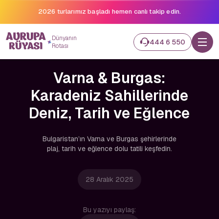
2026 turlarımız başladı hemen canlı takip edin.
Dünyanın
444 6 550
Rotası
Varna & Burgas:
Karadeniz Sahillerinde
Deniz, Tarih ve Eğlence
Bulgaristan’ın Varna ve Burgas şehirlerinde
plaj, tarih ve eğlence dolu tatili keşfedin.
28 Aralık 2025
Bu yazıyı paylaş: