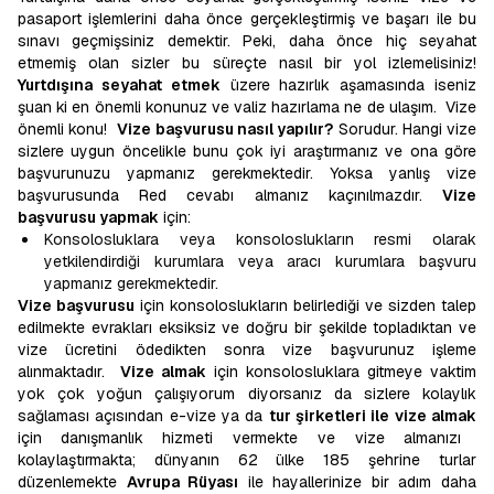
pasaport işlemlerini daha önce gerçekleştirmiş ve başarı ile bu
sınavı geçmişsiniz demektir. Peki, daha önce hiç seyahat
etmemiş olan sizler bu süreçte nasıl bir yol izlemelisiniz!
Yurtdışına seyahat etmek
üzere hazırlık aşamasında iseniz
şuan ki en önemli konunuz ve valiz hazırlama ne de ulaşım. Vize
önemli konu!
Vize
başvurusu nasıl yapılır?
Sorudur. Hangi vize
sizlere uygun öncelikle bunu çok iyi araştırmanız ve ona göre
başvurunuzu yapmanız gerekmektedir. Yoksa yanlış vize
başvurusunda Red cevabı almanız kaçınılmazdır.
Vize
başvurusu yapmak
için:
Konsolosluklara veya konsoloslukların resmi olarak
yetkilendirdiği kurumlara veya aracı kurumlara başvuru
yapmanız gerekmektedir.
Vize başvurusu
için konsoloslukların belirlediği ve sizden talep
edilmekte evrakları eksiksiz ve doğru bir şekilde topladıktan ve
vize ücretini ödedikten sonra vize başvurunuz işleme
alınmaktadır.
Vize almak
için konsolosluklara gitmeye vaktim
yok çok yoğun çalışıyorum diyorsanız da sizlere kolaylık
sağlaması açısından e-vize ya da
tur şirketleri ile vize almak
için
danışmanlık hizmeti vermekte ve vize almanızı
kolaylaştırmakta; dünyanın 62 ülke 185 şehrine turlar
düzenlemekte
Avrupa Rüyası
ile hayallerinize bir adım daha