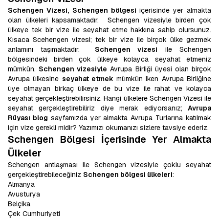
Schengen Vizesi,
Schengen bölgesi
içerisinde yer almakta
olan ülkeleri kapsamaktadır. Schengen vizesiyle birden çok
ülkeye tek bir vize ile seyahat etme hakkına sahip olursunuz.
Kısaca Scehengen vizesi; tek bir vize ile birçok ülke gezmek
anlamını taşımaktadır.
Schengen vizesi
ile Schengen
bölgesindeki birden çok ülkeye kolayca seyahat etmeniz
mümkün.
Schengen vizesiyle
Avrupa Birliği üyesi olan birçok
Avrupa ülkesine
seyahat etmek
mümkün iken Avrupa Birliğine
üye olmayan birkaç ülkeye de bu vize ile rahat ve kolayca
seyahat gerçekleştirebilirsiniz. Hangi ülkelere Schengen Vizesi ile
seyahat gerçekleştirebiliriz diye merak ediyorsanız;
Avrupa
Rüyası blog
sayfamızda yer almakta Avrupa Turlarına katılmak
için vize gerekli midir? Yazımızı okumanızı sizlere tavsiye ederiz.
Schengen Bölgesi İçerisinde Yer Almakta
Ülkeler
Schengen antlaşması ile Schengen vizesiyle çoklu seyahat
gerçekleştirebileceğiniz
Schengen bölgesi ülkeleri
:
Almanya
Avusturya
Belçika
Çek Cumhuriyeti