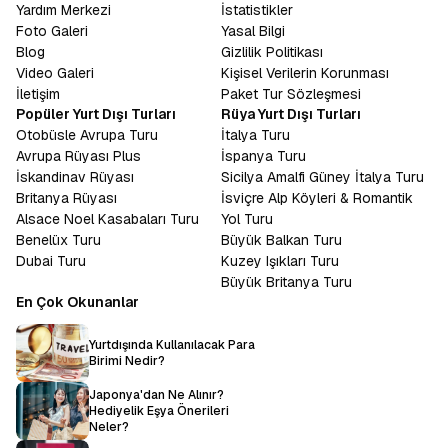
Yardım Merkezi
İstatistikler
Foto Galeri
Yasal Bilgi
Blog
Gizlilik Politikası
Video Galeri
Kişisel Verilerin Korunması
İletişim
Paket Tur Sözleşmesi
Popüler Yurt Dışı Turları
Rüya Yurt Dışı Turları
Otobüsle Avrupa Turu
İtalya Turu
Avrupa Rüyası Plus
İspanya Turu
İskandinav Rüyası
Sicilya Amalfi Güney İtalya Turu
Britanya Rüyası
İsviçre Alp Köyleri & Romantik
Alsace Noel Kasabaları Turu
Yol Turu
Benelüx Turu
Büyük Balkan Turu
Dubai Turu
Kuzey Işıkları Turu
Büyük Britanya Turu
En Çok Okunanlar
Yurtdışında Kullanılacak Para
Birimi Nedir?
Japonya'dan Ne Alınır?
Hediyelik Eşya Önerileri
Neler?