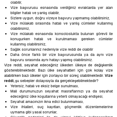
olabilir,
Vize başvurusu esnasında verdiğiniz evraklarda yer alan
bilgiler hatalı ve yanlış olabilir,
Sizlere uygun, doğru vizeye başvuru yapmamış olabilirsiniz,
Vize mülakatı sırasında hatalı ve yanlış cümleler kullanmış
olabilirsiniz,
Vize mülakatı esnasında konsoloslukta bulunan görevli ile
konuşurken hatalı ve kurulmaması gereken cümleler
kullanmış olabilirsiniz,
Sağlık sorunlarınız nedeniyle vize reddi de olabilir
Daha önce farklı bir vize başvurusunda ya da aynı vize
başvuru sırasında aynı hatayı yapmış olabilirsiniz.
Vize reddi, seyahat edeceğiniz ülkeden ülkeye de değişkenlik
gösterebilmektedir. Bazı ülke seyahatleri için çok kolay vize
alabilirken bazı ülkeler için zorlayıcı bir süreç olabilmektedir.
Vize
reddi,
şu sebepler dolayısıyla da gerçekleşebilmektedir?
Yetersiz, hatalı ve eksiz belge sunulması,
Mali durumunuzun seyahat masraflarınızı ya da seyahat
edeceğiniz ülke koşullarına yeterli olmayacağı endişesi,
Seyahat amacınızın ikna edici bulunmaması,
Vize ihlalleri, suç kayıtları, göçmenlik düzenlemelerine
uymama gibi yasal sorunlar,