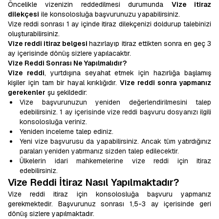
Öncelikle vizenizin reddedilmesi durumunda
Vize itiraz
dilekçesi
ile konsolosluğa başvurunuzu yapabilirsiniz.
Vize reddi sonrası 1 ay içinde itiraz dilekçenizi doldurup talebinizi
oluşturabilirsiniz.
Vize reddi itiraz belgesi
hazırlayıp itiraz ettikten sonra en geç 3
ay içerisinde dönüş sizlere yapılacaktır.
Vize Reddi Sonrası Ne Yapılmalıdır?
Vize reddi
, yurtdışına seyahat etmek için hazırlığa başlamış
kişiler için tam bir hayal kırıklığıdır.
Vize reddi sonra yapmanız
gerekenler
şu şekildedir:
Vize başvurunuzun yeniden değerlendirilmesini talep
edebilirsiniz. 1 ay içerisinde vize reddi başvuru dosyanızı ilgili
konsolosluğa veriniz.
Yeniden inceleme talep ediniz.
Yeni vize başvurusu da yapabilirsiniz. Ancak tüm yatırdığınız
paraları yeniden yatırmanız sizden talep edilecektir.
Ülkelerin idari mahkemelerine vize reddi için itiraz
edebilirsiniz.
Vize Reddi İtiraz Nasıl Yapılmaktadır?
Vize reddi itiraz için konsolosluğa başvuru yapmanız
gerekmektedir. Başvurunuz sonrası 1,5-3 ay içerisinde geri
dönüş sizlere yapılmaktadır.