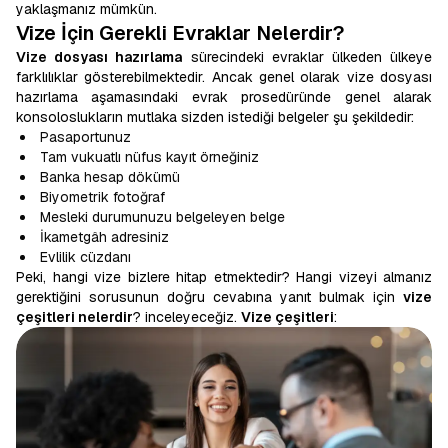
yaklaşmanız mümkün.
Vize İçin Gerekli Evraklar Nelerdir?
Vize dosyası hazırlama
sürecindeki evraklar ülkeden ülkeye
farklılıklar gösterebilmektedir. Ancak genel olarak vize dosyası
hazırlama aşamasındaki evrak prosedüründe genel alarak
konsoloslukların mutlaka sizden istediği belgeler şu şekildedir:
Pasaportunuz
Tam vukuatlı nüfus kayıt örneğiniz
Banka hesap dökümü
Biyometrik fotoğraf
Mesleki durumunuzu belgeleyen belge
İkametgâh adresiniz
Evlilik cüzdanı
Peki, hangi vize bizlere hitap etmektedir? Hangi vizeyi almanız
gerektiğini sorusunun doğru cevabına yanıt bulmak için
vize
çeşitleri nelerdir
? inceleyeceğiz.
Vize çeşitleri
: