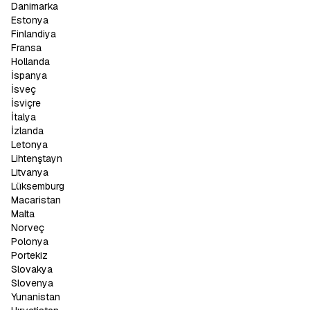
Danimarka
Estonya
Finlandiya
Fransa
Hollanda
İspanya
İsveç
İsviçre
İtalya
İzlanda
Letonya
Lihtenştayn
Litvanya
Lüksemburg
Macaristan
Malta
Norveç
Polonya
Portekiz
Slovakya
Slovenya
Yunanistan