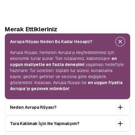
Merak Ettikleriniz
Avrupa Rüyası Neden Bu Kadar Hesaplı?
Avrupa Rüyası, herkesin Avrupa’yı keşfedebilmesi için
ekonomik turlar sunar. Tüm rotalarımız, katılımcıların
en
uygun maliyetle en fazla deneyimi
yaşaması hedefiyle
hazırlanır. Tur ücretleri; toplam tur süresi, konaklama
sayısı, gezilen şehirler ve sezona göre değişiklik
gösterebilir. Kısacası, Avrupa Rüyası ile
en uygun fiyatla
Avrupa’yı gezmek mümkün!
Neden Avrupa Rüyası?
Avrupa Rüyası ile ekonomik bir şekilde
tek seferde
Tura Katılmak İçin Ne Yapmalıyım?
birçok ülkeyi
keşfedin! Ekstra tur ücreti yok, tüm geziler
fiyata dahil.
Profesyonel kokartlı rehberler
,
konforlu
Tur sayfasındaki
“Başvuru Yap”
formunu doldurun ve