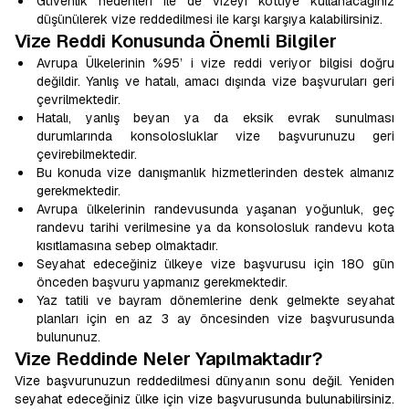
Güvenlik nedenleri ile de vizeyi kötüye kullanacağınız
düşünülerek vize reddedilmesi ile karşı karşıya kalabilirsiniz.
Vize Reddi Konusunda Önemli Bilgiler
Avrupa Ülkelerinin %95’ i vize reddi veriyor bilgisi doğru
değildir. Yanlış ve hatalı, amacı dışında vize başvuruları geri
çevrilmektedir.
Hatalı, yanlış beyan ya da eksik evrak sunulması
durumlarında konsolosluklar vize başvurunuzu geri
çevirebilmektedir.
Bu konuda vize danışmanlık hizmetlerinden destek almanız
gerekmektedir.
Avrupa ülkelerinin randevusunda yaşanan yoğunluk, geç
randevu tarihi verilmesine ya da konsolosluk randevu kota
kısıtlamasına sebep olmaktadır.
Seyahat edeceğiniz ülkeye vize başvurusu için 180 gün
önceden başvuru yapmanız gerekmektedir.
Yaz tatili ve bayram dönemlerine denk gelmekte seyahat
planları için en az 3 ay öncesinden vize başvurusunda
bulununuz.
Vize Reddinde Neler Yapılmaktadır?
Vize başvurunuzun reddedilmesi dünyanın sonu değil. Yeniden
seyahat edeceğiniz ülke için vize başvurusunda bulunabilirsiniz.