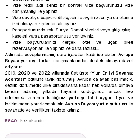
Vize reddi aldı iseniz bir sonraki vize başvurunuzu vize
danışmanlığı ile yapınız
Vize davetiye başvuru dilekçesini sevgilinizden ya da oturma
izni olmayan kişilerden almayınız
Pasaportunuzda Irak, Suriye, Somali vizeleri veya giriş-çıkış
kaşeleri varsa pasaportunuzu yenileyiniz.
Vize başvurularınızı gerçek otel ve uçak bileti
rezervasyonları ile yapınız ve daha fazlası…
Aklınızda cevaplanmamış soru işaretleri kaldı ise sizleri
Avrupa
Rüyası yurtdışı turları
danışmanlarından destek almaya davet
ediyoruz.
2019, 2020 ve 2022 yıllarında üst üste “
Yılın En İyi Seyahat
Acentası“
ödülüne layık görülmüş; Avrupa da ayak basılmadık,
gezilip görülmedik ülke bırakmayana kadar hep yollarda olmaya
kendini adamış; yıllardır hayalini kurduğunuz ancak hep
ertelemek zorunda kaldığınız
yurtdışı tatili uygun fiyat
ve
indirimlerden yararlanmak için
Avrupa Rüyası yurt dışı turları
ile
seyahatte ve yenilikleri takipte kalınız…
5840+
kez okundu.