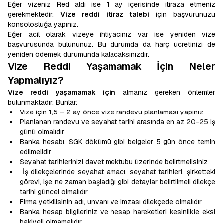
Eğer vizeniz Red aldı ise 1 ay içerisinde itiraza etmeniz
gerekmektedir.
Vize reddi itiraz talebi
için başvurunuzu
konsolosluğa yapınız.
Eğer acil olarak vizeye ihtiyacınız var ise yeniden vize
başvurusunda bulununuz. Bu durumda da harç ücretinizi de
yeniden ödemek durumunda kalacaksınızdır.
Vize Reddi Yaşamamak İçin Neler
Yapmalıyız?
Vize reddi yaşamamak için
almanız gereken önlemler
bulunmaktadır. Bunlar:
Vize için 1,5 – 2 ay önce vize randevu planlaması yapınız
Planlanan randevu ve seyahat tarihi arasında en az 20-25 iş
günü olmalıdır
Banka hesabı, SGK dökümü gibi belgeler 5 gün önce temin
edilmelidir
Seyahat tarihlerinizi davet mektubu üzerinde belirtmelisiniz
İş dilekçelerinde seyahat amacı, seyahat tarihleri, şirketteki
görevi, işe ne zaman başladığı gibi detaylar belirtilmeli dilekçe
tarihi güncel olmalıdır
Firma yetkilisinin adı, unvanı ve imzası dilekçede olmalıdır
Banka hesap bilgileriniz ve hesap hareketleri kesinlikle eksi
bakiyeli olmamalıdır