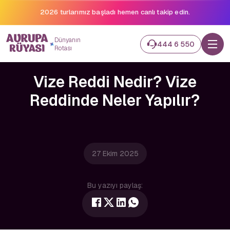
Binlerce gezginin hayali gerçek oluyor.
Dünyanın
444 6 550
Rotası
Vize Reddi Nedir? Vize
Reddinde Neler Yapılır?
27 Ekim 2025
Bu yazıyı paylaş: