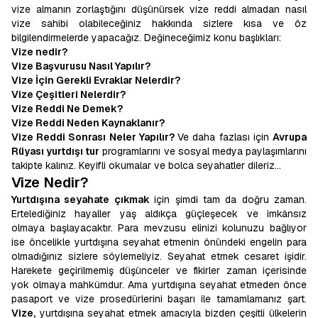
vize almanın zorlaştığını düşünürsek vize reddi almadan nasıl
vize sahibi olabileceğiniz hakkında sizlere kısa ve öz
bilgilendirmelerde yapacağız. Değineceğimiz konu başlıkları:
Vize nedir?
Vize Başvurusu Nasıl Yapılır?
Vize İçin Gerekli Evraklar Nelerdir?
Vize Çeşitleri Nelerdir?
Vize Reddi Ne Demek?
Vize Reddi Neden Kaynaklanır?
Vize Reddi Sonrası Neler Yapılır?
Ve daha fazlası için
Avrupa
Rüyası yurtdışı tur
programlarını ve sosyal medya paylaşımlarını
takipte kalınız. Keyifli okumalar ve bolca seyahatler dileriz…
Vize Nedir?
Yurtdışına seyahate çıkmak
için şimdi tam da doğru zaman.
Ertelediğiniz hayaller yaş aldıkça güçleşecek ve imkânsız
olmaya başlayacaktır. Para mevzusu elinizi kolunuzu bağlıyor
ise öncelikle yurtdışına seyahat etmenin önündeki engelin para
olmadığınız sizlere söylemeliyiz. Seyahat etmek cesaret işidir.
Harekete geçirilmemiş düşünceler ve fikirler zaman içerisinde
yok olmaya mahkûmdur. Ama yurtdışına seyahat etmeden önce
pasaport ve vize prosedürlerini başarı ile tamamlamanız şart.
Vize,
yurtdışına seyahat etmek amacıyla bizden çeşitli ülkelerin