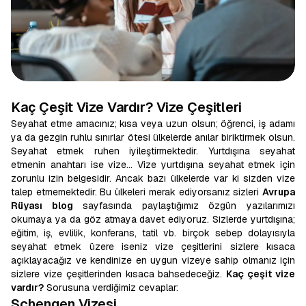
Kaç Çeşit Vize Vardır? Vize Çeşitleri
Seyahat etme amacınız; kısa veya uzun olsun; öğrenci, iş adamı
ya da gezgin ruhlu sınırlar ötesi ülkelerde anılar biriktirmek olsun.
Seyahat etmek ruhen iyileştirmektedir. Yurtdışına seyahat
etmenin anahtarı ise vize… Vize yurtdışına seyahat etmek için
zorunlu izin belgesidir. Ancak bazı ülkelerde var ki sizden vize
talep etmemektedir. Bu ülkeleri merak ediyorsanız sizleri
Avrupa
Rüyası blog
sayfasında paylaştığımız özgün yazılarımızı
okumaya ya da göz atmaya davet ediyoruz. Sizlerde yurtdışına;
eğitim, iş, evlilik, konferans, tatil vb. birçok sebep dolayısıyla
seyahat etmek üzere iseniz vize çeşitlerini sizlere kısaca
açıklayacağız ve kendinize en uygun vizeye sahip olmanız için
sizlere vize çeşitlerinden kısaca bahsedeceğiz.
Kaç çeşit vize
vardır?
Sorusuna verdiğimiz cevaplar:
Schengen Vizesi