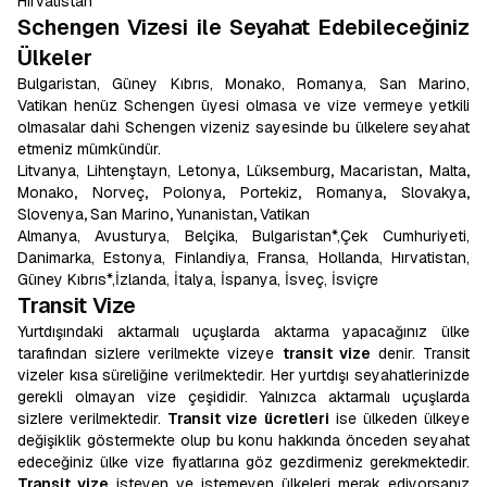
Hırvatistan
Schengen Vizesi ile Seyahat Edebileceğiniz
Ülkeler
Bulgaristan, Güney Kıbrıs, Monako, Romanya, San Marino,
Vatikan henüz Schengen üyesi olmasa ve vize vermeye yetkili
olmasalar dahi Schengen vizeniz sayesinde bu ülkelere seyahat
etmeniz mümkündür.
Litvanya,
Lihtenştayn, Letonya
,
Lüksemburg
,
Macaristan
,
Malta
,
Monako
,
Norveç
,
Polonya
,
Portekiz
,
Romanya
,
Slovakya
,
Slovenya
,
San Marino
,
Yunanistan
,
Vatikan
Almanya, Avusturya, Belçika, Bulgaristan*,Çek Cumhuriyeti,
Danimarka, Estonya, Finlandiya, Fransa, Hollanda, Hırvatistan,
Güney Kıbrıs*,İzlanda, İtalya, İspanya, İsveç, İsviçre
Transit Vize
Yurtdışındaki aktarmalı uçuşlarda aktarma yapacağınız ülke
tarafından sizlere verilmekte vizeye
transit vize
denir. Transit
vizeler kısa süreliğine verilmektedir. Her yurtdışı seyahatlerinizde
gerekli olmayan vize çeşididir. Yalnızca aktarmalı uçuşlarda
sizlere verilmektedir.
Transit vize ücretleri
ise ülkeden ülkeye
değişiklik göstermekte olup bu konu hakkında önceden seyahat
edeceğiniz ülke vize fiyatlarına göz gezdirmeniz gerekmektedir.
Transit vize
isteyen ve istemeyen ülkeleri merak ediyorsanız